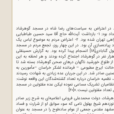
روهی از مردم مشهد در اعتراض به سیاست‌های رضا شاه در مسجد گوهرشاد
متحصن شده بودند. اعتراض مردم ناظر بر دو رویداد بود: 1- بازداشت آیت‌الله حاج آقا سید حسین طباطبایی
که در اعتراض به سیاست‌های رضا شاه راهی تهران شده بود. 2- اعتراض مردم به موضوع لباس یک
پیاده‌سازی آن بود. در این چهار روز، تجمع مردم در مسجد
ل گنابادی
[18]
انسجام پیدا کرده بود. به گزارش حسینقلی
ات – رئیس نظمیه خراسان – حدود 10 الی 12 هزار نفر در گوهرشاد اجتماع کرده بودند و هر لحظه به این
به 21 تیر، قبل از طلوع خورشید ناگهان درهای صحن گوهرشاد بسته شد تا
دخالت ایرج مطبوعی – فرمانده لشکر خراسان –مأمورین به
متحصنین صادر شد. در این جریان عده زیادی به شهادت رسیدند
نظمیه خراسان درباره تعداد کشته‌شدگان این واقعه نوشت:
ا نظامیان تشریک مساعى نموده لیکن عده مقتولین در مسجد
ن تعداد مقتولین نیست.»
[20]
هرشاد، دولت محمدعلی فروغی اعلامیه‌ای به شرح زیر صادر
نوزدهم شیخ بهلول نامی که سوء سوابق او از شرارت و فساد
 مشهد مقدس جمعی از عوام ساده‌لوح را در مسجد به عنوان