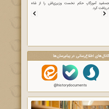
غاز سخنرانی‌های انتقادی و روشنگر وعاظ در لبیک به
یام امام به وعاظ و روحانیون برای روشنگری و
گاه‌سازی در منبرهای ماه رمضان.
انال‌های اطلاع‌رسانی در پیام‌رسان‌ها
@historydocuments