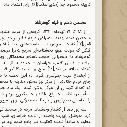
کابینه محمود جم (مدیرالملک)
[16]
رأی اعتماد داد.
مجلس دهم و قیام گوهرشاد
از 18 تا 21 تیرماه 1314، گ
قمی
[17]
شکل که دولت طبق بخشنامه‌ای سریع‌الاجرا درصدد 
گوهرشاد با سخنرانی حجت‌الاسلام محمدتقی بهلو
بی
تعداد اضافه می‌شد.
[19]
صبح روز شن
از اجتماع مردم جلوگیری شود. در این لحظه با 
جان مردم افتادند. از مرکز نیز دستور مقابله با 
که تعداد شهدای آن هرگز روشن نشد. یک ماه بعد، 
«مأمورین نظمیه در رفع غائله و دستگیرى مردم ب
را نظامیان جمع‌آورى و در نظمیه مدرکى براى تعیی
سه روز بعد از کشتار وحشیانه مردم در مسجد گو
کرد: «برطبق راپورت واصله از ایالت خراسان، شب 
معلوم و سابقاً تحت تعقیب نیز واقع شده بود در