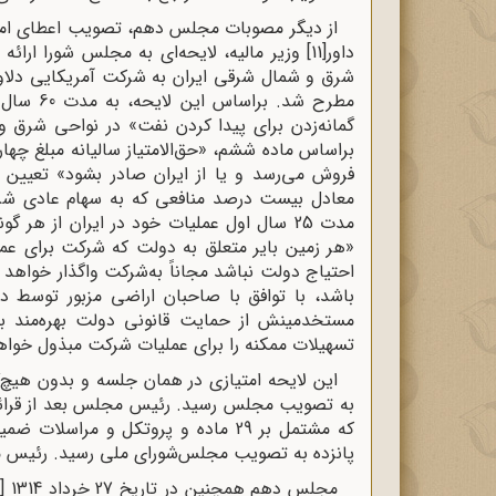
داور
[11]
وزیر مالیه، لایحه‌ای به مجلس شورا ارائه
مطرح شد.
گمانه‌زدن برای پیدا کردن نفت» در نواحی شرق و
براساس ماده ششم، «حق‌الامتیاز سالیانه مبلغ چها
فروش می‌رسد و یا از ایران صادر بشود» تعیی
معادل بیست درصد منافعی که به سهام عادی شر
مدت 25 سال اول عملیات خود در ایران از هر 
«هر زمین بایر متعلق به دولت که شرکت برای عملی
احتیاج دولت نباشد مجاناً به‌شرکت واگذار خواهد
باشد، با توافق با صاحبان اراضی مزبور توسط
مستخدمینش از حمایت قانونی دولت بهره‌مند ب
تسهیلات ممکنه را برای عملیات شرکت مبذول خوا
این لایحه امتیازی در همان جلسه و بدون هیچ‌
به تصویب مجلس رسید. رئیس مجلس بعد از قرائت
که مشتمل بر 29 ماده و پروتکل و مر
پانزده به تصویب مجلس‌شورای ملی رسید. رئیس 
مجلس دهم همچنین در تاریخ 27 خرداد 1314
[14]