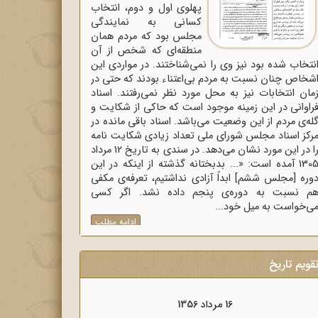
پهلوی اول و دوم، انتخاب
کسانی به نمایندگی
مجلس بود که مردم همان
منطقه‌ای که شخص از آن
نتخاب شده بود نیز وی را نمی‌شناختند. در مواردی این
شخاص چنان نسبت به مردم بی‌اعتناء بودند که حتی در
مان انتخابات نیز به محل مورد نظر نمی‌رفتند. اسناد
راوانی در این زمینه موجود است که حاکی از شکایت و
له‌ی مردم از این وضعیت می‌باشد. اسناد باقی مانده در
رکز اسناد مجلس شورای ملی تعداد زیادی شکایت نامه
را در این مورد نشان می‌دهد. در سندی به تاریخ 12 مرداد
1305 آمده است: «... بدبختانه گذشته از اینکه در این
وره [مجلس ششم] ابداً آزادی نداشتیم، تعرفه‌ی مکفی
م نسبت به دوره‌ی پنجم داده نشد. اگر کسی
ی‌خواست به میل خود...
ادامه مطلب
قویم تاریخ
16 مرداد 1357