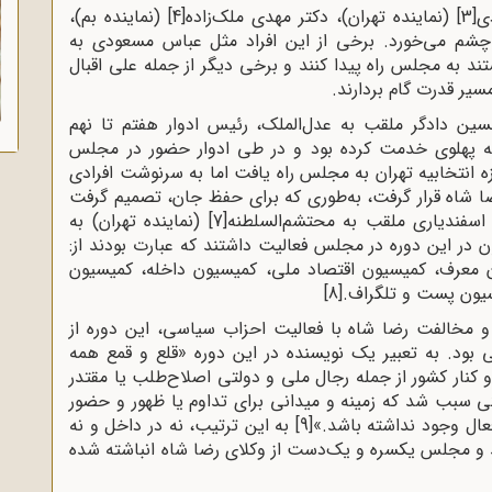
ی
[3]
(نماینده تهران)، دکتر مهدی ملک‌زاده
[4]
(نماینده بم)،
 چشم می‌خورد. برخی از این افراد مثل عباس مسعودی به
 به مجلس راه پیدا کنند و برخی دیگر از جمله علی اقبال
سیر قدرت گام بردارند.
حسین دادگر ملقب به عدل‌الملک، رئیس ادوار هفتم تا نهم
ه پهلوی خدمت کرده بود و در طی ادوار حضور در مجلس
زه انتخابیه تهران به مجلس راه یافت اما به سرنوشت افرادی
ا شاه قرار گرفت، به‌طوری که برای حفظ جان، تصمیم گرفت
اسفندیاری ملقب به محتشم‌السلطنه
[7]
(نماینده تهران) به
هم برگزیده شد. تعداد 9 کمیسیون در این دوره در مجلس فعالیت داشتند که عبارت بودند از:
ن معرف، کمیسیون اقتصاد ملی، کمیسیون داخله، کمیسیون
سیون پست و تلگراف.
[8]
و مخالفت رضا شاه با فعالیت احزاب سیاسی، این دوره از
 بود. به تعبیر یک نویسنده در این دوره «قلع و قمع همه
نار کشور از جمله رجال ملی و دولتی اصلاح‌طلب یا مقتدر
 سبب شد که زمینه و میدانی برای تداوم یا ظهور و حضور
ال وجود نداشته باشد.»
[9]
به این ترتیب، نه در داخل و نه
و مجلس یکسره و یک‌دست از وکلای رضا شاه انباشته شده