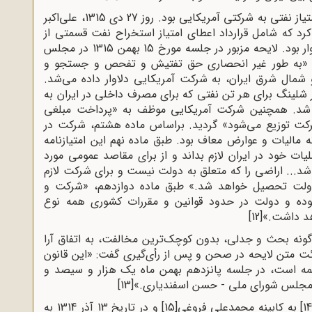
از دیگر مصوبات مجلس دهم، تصویب اعطای امتیاز نفتی به شرکتی آمریکایی بود. روز 27 دی 1315، علی‌اکبر
 کرد که شامل قرارداد اعطای امتیاز استخراح نفت قسمتی از
شرق و شمال شرقی ایران به شرکت آمریکایی دلاوار بود. لایحه مزبور در جلسه مورخ 15 بهمن 1315 در مجلس
 براساس این لایحه، به مدت 60 سال «به طور غیر انحصاری حق تفتیش و تفحص و جستجو و
 شمال شرق ایران، به شرکت آمریکایی دلاوار داده می‌شد.
ر شلینگ برای هر تن نفتی که برای مصرف داخلی در ایران به
ن شد. همچنین شرکت آمریکایی موظف به «پرداخت مبلغی
کت توزیع می‌شود» گردید. براساس ماده هشتم، شرکت در
گونه مالیات و عوارض معاف بود. طبق ماده نهم این امتیازنامه
ات خود در ایران لازم بداند و از برای مقاصد عمومی مورد
 شد... اراضی را که متعلق به دولت نیست و برای شرکت لازم
 دولت تحصیل خواهد شد.» طبق ماده دوازدهم، «شرکت و
وده و دولت در حدود قوانین و مقررات کشوری همه نوع
هد داشت.»
[12]
گونه بحث و جدلی، بدون کوچک‌ترین مخالفت، به اتفاق آرا
 متن لایحه در صحن و پس از رأی‌گیری گفت: «این قانون
اسلات ضمیمه است، در جلسه پانزدهم بهمن ماه یک هزار و سیصد و
مجلس شورای ملی - حسن اسفندیاری.»
[13]
به کابینه محمدعلی فروغی
[15]
و در تاریخ 13 آذر 1314 به