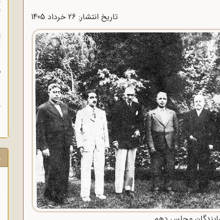
چ
غ
تاریخ انتشار: 26 خرداد 1405
ت
آ
م
ش
ح
ر
مایندگان مجلس دهم