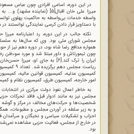
در این دوره، اسامی افرادی چون عباس مسعود
میرزا علی خان اقبال
[5]
(نماینده مشهد) و... به
واسطه خدمات بی‌واسطه به حاکمیت پهلوی توانستند
با دستاویز قرار دادن کرسی نمایندگی توانستند در م
نکته جالب در این دوره، رد اعتبارنامه میرزا 
مجلس شورای ملی بود. وی که سال‌ها به سلسل
همواره مدافع رضا شاه بود، در دوره دهم نیز از حو
چون تیمورتاش و داور مبتلا شد و مورد سوءظن رض
ایران را ترک کند.
[6]
به جای او، میرزا حسن‌خان 
ریاست مجلس د
کمیسیون عدلیه، کمیسیون قوانین مالیه، کمیسیو
امور خارجه، کمیسیون طرق، کمیسیون نظام و کمی
به خاطر اعمال نفوذ دولت مرکزی در انتخابات 
مجلس نیز به مانند ادوار قبل، فاقد تحرکات حزبی
شخصیت‌ها و حرکت‌های مخالف در مرکز و گوشه و ک
و به زیر سلطه در آوردن مجلس و مطبوعات، همگی
احزاب و تشکیلات سیاسی و نخبگان و سرآمدان فع
در خارج از مجلس، فعالیت حزبی مشاهده نمی‌شد 
بود.