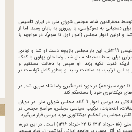
ای فرمان مشروطه در 13 مرداد 1285ش توسط مظفرالدین شاه، مجلس شورای ملی در ایران تأسیس
ا
برای دستیابی به دموکراسی، با پیروزی به پایان رسید. اما از
ا
و اولین ادوار مجلس (ادوار اول تا سوم)، در مواجهه با
ز
ف
با روی کار آمدن رضا خان به واسطه کودتای انگلیسی 1299ش، این بار مجلس بازیچه دست او شد و نهادی
گ
م
ابزاری برای بسط استبداد مبدل شد. رضا خان پهلوی با کمک
اریکه قدرت تکیه بزند. او سپس با دخالت مستقیم و
 به این ترتیب، به سلطنت رسید و به‌طور کامل توانست بر
د
ه
م تا دوره سیزدهم) در دوره قدرت‌گیری رضا شاه سپری شد. در
م
‌های دیکتاتوری خود را مستحکم کند.
سایت مرکز بررسی اسناد تاریخی در سلسله مقالاتی به بررسی ادوار 9 گانه مجلس شورای ملی در دوران
 مقالات، انتخابات، ترکیب سیاسی مجلس، مواضع مجلس در
ت
نقش مجلس در تحکیم دیکتاتوری مورد بررسی قرار می‌گیرد.
مقاله حاضر مربوط به دوره دهم مجلس شورای ملی (۱۵ خرداد ۱۳۱۴ تا ۲۲ خرداد ۱۳۱۶) است. در این دوره،
دو اتفاق مهم در صحنه سیاسی کشور به وقوع پیوست که آثار مهمی بر جامعه ایرانی گذاشت: 1ـ قیام مسجد