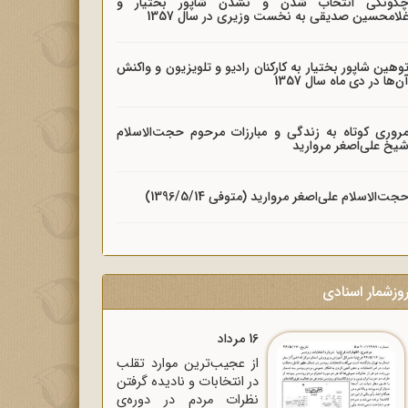
گونگی انتخاب شدن و نشدن شاپور بختیار و
لامحسین صدیقی به نخست وزیری در سال 1357
وهین شاپور بختیار به کارکنان رادیو و تلویزیون و واکنش
ن‌ها در دی ماه سال 1357
روری کوتاه به زندگی و مبارزات مرحوم حجت‌الاسلام
یخ علی‌اصغر مروارید
جت‌الاسلام علی‌اصغر مروارید (متوفی 1396/5/14)
وزشمار اسنادی
16 مرداد
از عجیب‌ترین موارد تقلب
در انتخابات و نادیده گرفتن
نظرات مردم در دوره‌ی