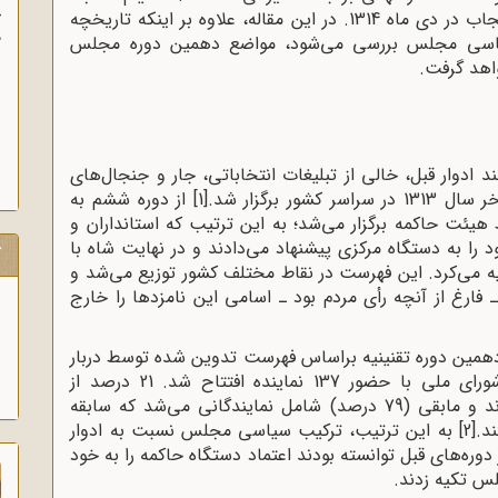
آ
گوهرشاد در تیرماه 1314؛ 2ـ اجرای قانون کشف حجاب در دی ماه 1314. در این مقاله، علاوه بر اینکه تاریخچه
پ
اسی مجلس بررسی می‌شود، مواضع دهمین دوره مجلس
آ
واهد گرفت.
دوار قبل، خالی از تبلیغات انتخاباتی، جار و جنجال‌های
 برگزار شد.
[1]
از دوره ششم به
یئت حاکمه برگزار می‌شد؛ به این ترتیب که استانداران و
 را به دستگاه مرکزی پیشنهاد می‌دادند و در نهایت شاه با
ک
 می‌کرد. این فهرست در نقاط مختلف کشور توزیع می‌شد و
ـ فارغ از آنچه رأی مردم بود ـ اسامی این نامزدها را خارج
ن دهمین دوره تقنینیه براساس فهرست تدوین شده توسط دربار
پهلوی، روز 15 خرداد 1314، دوره دهم مجلس شورای ملی با حضور 137 نماینده افتتاح شد. 21 درصد از
نمایندگان برای اولین بار به مجلس راه یافته بودند و مابقی (79 درصد) شامل نمایندگانی می‌شد که سابقه
د.
[2]
به این ترتیب، ترکیب سیاسی مجلس نسبت به ادوار
دوره‌های قبل توانسته بودند اعتماد دستگاه حاکمه را به خود
س تکیه زدند.