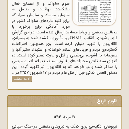
سوم ساواک و از اعضای فعال
تشکیلات بهائیت و متصل به
سازمان موساد و سازمان سیا، که
برای کلیه اداره‌های ساواک‌ کشور در
مورد آمادگی برای برخورد با
مجالس مذهبی و وعاظ مساجد ارسال شده است. در این گزارش
ثابتی شهدای انقلاب را اخلالگر و مأمورین کشته شده به وسیله‌ی
انقلابیون را شهید عنوان کرده است. وی همچنین اعتراضات
گسترده‌ی مردم و فریادهای اسلام خواهانه و استبداد ستیز آنها را
مغرضانه به آشوب، بی‌نظمی و قتل و غارت تعبیر کرده است. در
انتهای سند ثابتی مجازات‌های قانونی مترتب بر اعتراضات مردمی
را متذکر شده و می‌خواهد که به انقلابیون نیز تفهیم گردد. این
دستور العمل اندکی قبل از قتل عام مردم در 17 شهریور 1357 در...
ادامه مطلب
تقویم تاریخ
17 مرداد 1294
 به وسیله
نیروهای انگلیسی برای کمک به نیروهای متفقین در جنگ جهانی