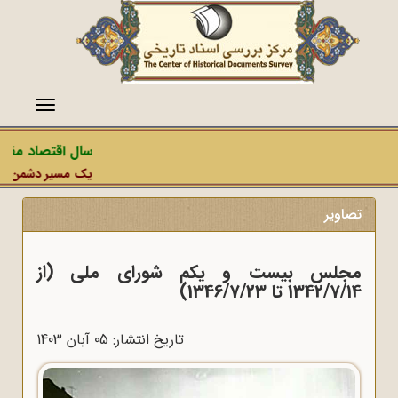
منو
سال اقتصاد مقاومتی 
یک مسیر دشمن، عملیات ر
تصاویر
مجلس بیست و یکم شورای ملی (از
1342/7/14 تا 1346/7/23)
تاریخ انتشار: 05 آبان 1403