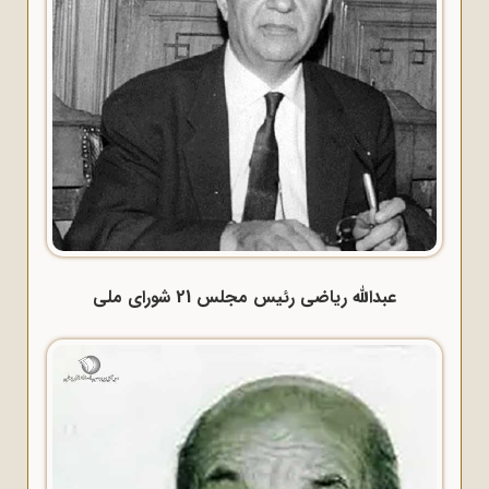
عبدالله ریاضی رئیس مجلس 21 شورای ملی