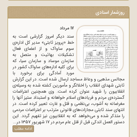
روزشمار اسنادی
17 مرداد
سند دیگر امروز گزارشی است به
خط «پرویز ثابتی» مدیر کل اداره‌ی
سوم ساواک و از اعضای فعال
تشکیلات بهائیت و متصل به
سازمان موساد و سازمان سیا، که
برای کلیه اداره‌های ساواک‌ کشور در
مورد آمادگی برای برخورد با
مجالس مذهبی و وعاظ مساجد ارسال شده است. در این گزارش
ثابتی شهدای انقلاب را اخلالگر و مأمورین کشته شده به وسیله‌ی
انقلابیون را شهید عنوان کرده است. وی همچنین اعتراضات
گسترده‌ی مردم و فریادهای اسلام خواهانه و استبداد ستیز آنها را
مغرضانه به آشوب، بی‌نظمی و قتل و غارت تعبیر کرده است. در
انتهای سند ثابتی مجازات‌های قانونی مترتب بر اعتراضات مردمی
را متذکر شده و می‌خواهد که به انقلابیون نیز تفهیم گردد. این
دستور العمل اندکی قبل از قتل عام مردم در 17 شهریور 1357 در...
ادامه مطلب