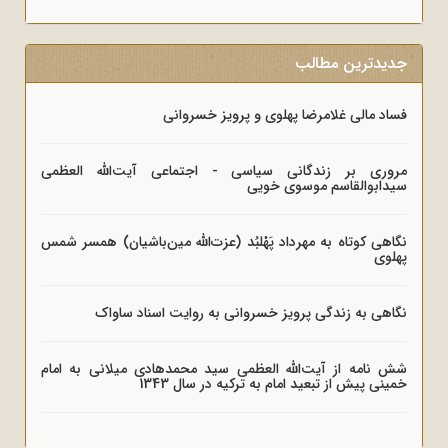
جدیدترین مطالب
فساد مالی غلامرضا پهلوی و پرویز خسروانی
مروری بر زندگانی سیاسی - اجتماعی آیت‌الله العظمی
سیدابوالقاسم موسوی خویی
نگاهی کوتاه به مهرداد پَهْلبُد (عزت‌الله مین‌باشیان) همسر شمس
پهلوی
نگاهی به زندگی پرویز خسروانی به روایت اسناد ساواک
شش نامه از آیت‌الله العظمی سید محمدهادی میلانی به امام
خمینی پیش از تبعید امام به ترکیه در سال 1343