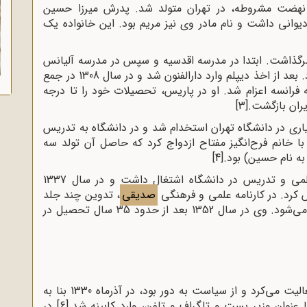
ر هیاهوی نهضت مشروطه، در تهران متولد شد. پدرش میرزا حسین
دیوانی داشت و نام مادر وی نیز مریم بود. این خانواده یک
گذاشت. ابتدا در مدرسه اقدسیه و سپس در مدرسه آلیانس
(که یک مدرسه فرانسوی در تهران بود) تحصیل کرد. بعد از اخذ دیپلم وارد دارالفنون شد و در سال 1308 در جمع
 فرانسه اعزام شد. او در پاریس، تحصیلات خود را تا درجه
[3]
ری در دانشگاه تهران استخدام شد و در دانشگاه به تدریس
لسفه و جامعه‌شناسی پرداخت. او در سال 1320 با خانم فرح‌انگیز مفتاح ازدواج کرد که حاصل آن تولد سه
به نام حسین) بود.
[4]
در دهه 20، همواره به فعالیت‌های علمی و تدریس در دانشگاه اشتغال داشت و در سال 1337
کرد. در کارنامه علمی و فرهنگی
صدیقی
، تدوین چند جلد
کتاب با موضوع فلسفه و جامعه‌شناسی هم دیده می‌شود. وی در سال 1352 بعد از حدود 35 سال تحصیل در
که بیشتر در حوزه علمی فعالیت می‌کرد و از سیاست به دور بود، در آذرماه 1330 بنا به
وان وزیر پست و تلگراف و تلفن، وارد کابینه شد.
[6]
در