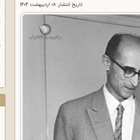
چ
تاریخ انتشار: 08 ارديبهشت 1404
غ
ت
آ
م
ش
ح
ر