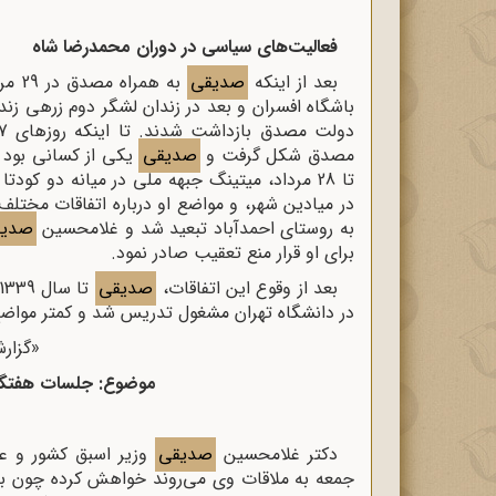
فعالیت‌های سیاسی در دوران محمدرضا شاه
بعد از اینکه
صدیقی
باشگاه افسران و بعد در زندان لشگر دوم زرهی زند
مصدق شکل گرفت و
صدیقی
تا 28 مرداد، میتینگ جبهه ملی در میانه دو ک
در میادین شهر، و مواضع او درباره اتفاقات مختل
به روستای احمدآباد تبعید شد و غلامحسین
صدیق
برای او قرار منع تعقیب صادر نمود.
بعد از وقوع این اتفاقات،
صدیقی
در دانشگاه ‌تهران‌ مشغول‌ تدریس‌ شد و کمتر موا
«گزار
موضوع: جلسات هفتگی
دکتر غلامحسین
صدیقی
وزیر اسبق کشور و عض
جمعه به ملاقات وی می‌روند خواهش کرده چون به