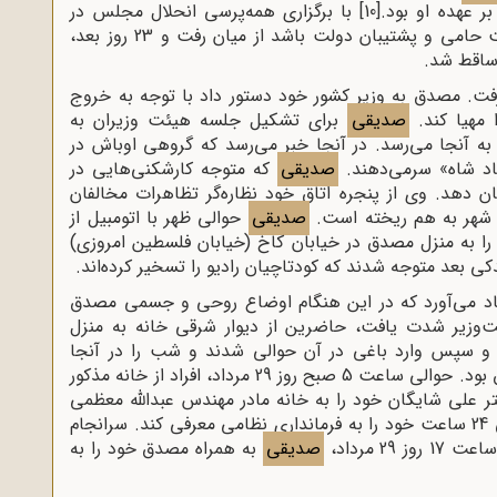
بر عهده او بود.
[10]
با برگزاری همه‌پرسی انحلال مجلس در
تاریخ 5 مرداد 1332، عملاً پایگاهی که می‌توانست حامی و پشتیبان دولت باشد از میان رفت و 23 روز بعد،
ساقط شد.
ت. مصدق به وزیر کشور خود دستور داد با توجه به خروج
 مهیا کند.
صدیقی
برای تشکیل جلسه هیئت وزیران به
اختمان نخست‌وزیری می‌رود و حدود ساعت 8 به آنجا می‌رسد. در آنجا خبر می‌رسد که گروهی اوباش در
باد شاه» سرمی‌دهند.
صدیقی
که متوجه کارشکنی‌هایی در
ن دهد. وی از پنجره اتاق خود نظاره‌گر تظاهرات مخالفان
 شهر به هم ریخته است.
صدیقی
حوالی ظهر با اتومبیل از
 به منزل مصدق در خیابان کاخ (خیابان فلسطین امروزی)
دکی بعد متوجه شدند که کودتاچیان رادیو را تسخیر کرده‌اند.
د می‌آورد که در این هنگام اوضاع روحی و جسمی مصدق
‌وزیر شدت یافت، حاضرین از دیوار شرقی خانه به منزل
د و سپس وارد باغی در آن حوالی شدند و شب را در آنجا
در تمام این مدت در کنار مصدق بود. حوالی ساعت 5 صبح روز 29 مرداد، افراد از خانه مذکور
 علی شایگان خود را به خانه مادر مهندس عبدالله معظمی
رساندند. آنجا در رادیو شنیدند که مصدق باید طی 24 ساعت خود را به فرمانداری نظامی معرفی کند. سرانجام
2 مرداد،
صدیقی
به همراه مصدق خود را به