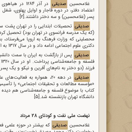
غلامحسین
صدیقی
در آذر 1284 د
اعتضاد دفتر، در دوره قاجار و اوایل پهلوی، شغل 
پسر (غلامحسین) و سه دختر داشتند.
[2]
صدیقی
تحصیلات ابتدایی را در تهران پشت سر
محصلینی که وزارت فرهنگ به اروپا می‌فرستاد، به
دکتری علوم اجتماعی ادامه داد و در سال 1317 به ایران بازگشت.
صدیقی
پس از بازگشت به ایران با سمت دانشیا
ف
فرزند (دو دختر به نام‌های آفرین و نیکو و یک پسر 
صدیقی
«مؤسسه مطالعات و تحقیقات اجتماعی» را تأسیس 
دانشگاه تهران بازنشسته شد.
[5]
نهضت ملی نفت و کودتای 28 مرداد
غلامحسین
صدیقی
درخواست دکتر محمد مصدق نخست‌وزیر وقت، با عن