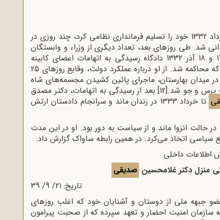
به همراه مصدق در 29 مرداد 1332 خود را تسلیم فرمانداری نظامی کرد، چند روزی در
انی شد. طی روزهای بعد، تعداد دیگری از وزراء و وابستگان
دولت مصدق بازداشت شدند. تا اینکه روزهای 17 و 18 آذر 1332 دادگاه رسیدگی به اتهامات اعضای کابینه
یکی از کسانی بود که محاکمه شد. از او درباره عملکرد دولت، وقایع روزهای 25
ودتا در میدان بهارستان، ماجرای پائین کشیدن مجسمه‌های شاه
ف پرس و جو شد.
[12]
بعد از رسیدگی به اتهامات، دکتر مصدق
ی
تا خرداد 1333 در زندان ماند و سرانجام دادستان ارتش
تا سال 1339 در حالت انزوا ماند و از سیاست به دور بود. او در این مدت
ضع سیاسی اتخاذ می‌کرد. در همین رابطه ساواک گزارش داد:
ش اطلاعات داخلی
 منزل دکتر غلامحسین
صدیقی
تاریخ: 21/ 9/ 39
و جبهه ملی از دوستان و آشنایان خود که اغلب روزهای
 سازمان امنیت احضار و تعهد سپرده که از صحبت پیرامون