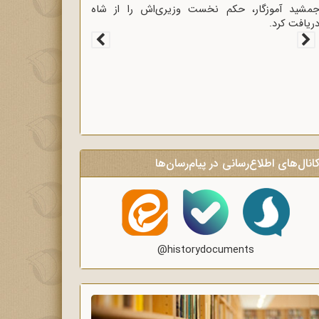
غاز سخنرانی‌های انتقادی و روشنگر وعاظ در لبیک به
یام امام به وعاظ و روحانیون برای روشنگری و
گاه‌سازی در منبرهای ماه رمضان.
انال‌های اطلاع‌رسانی در پیام‌رسان‌ها
@historydocuments