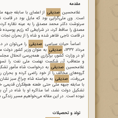
مقدمه
غلامحسین
صدیقی
از اعضای با سابقه جبهه م
است. وی ملی‌گرایی بود که مایل بود در قامت نخس
سرنوشت دکتر محمد مصدق را به عینه نظاره کرده
مصدق را ساقط کرد، در شرایطی که رژیم پوسیده
در قامت ناجی ظاهر شده و شاه را از بحران نجات 
اساساً حیات سیاسی
صدیقی
مرداد 1332،
صدیقی
به عنوان وزیر کشور دولت مص
او در وزارت کشور، برگزاری همه‌پرسی انحلال مج
غلامحسین
صدیقی
به درخواست شاه مأمور تشکیل
گروه‌های مخالف را از خود راضی کرده و بحران ر
می‌رفت،
صدیقی
به خواسته شاه چراغ سبز نشان د
با سابقه جبهه ملی حتی طعنه هم‌فکران قدیمی خو
تشکیل دولت نشد، اما مذاکره او با شاه در آن
نبوده است. در این مقاله می‌خواهیم مسیر زندگی س
تولد و تحصیلات