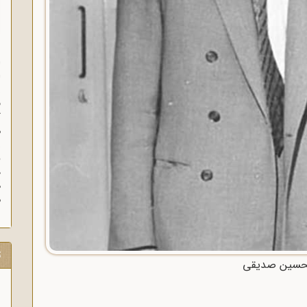
ا
ا
ز
ف
گ
م
د
ه
م
ت
حسین صدیقی