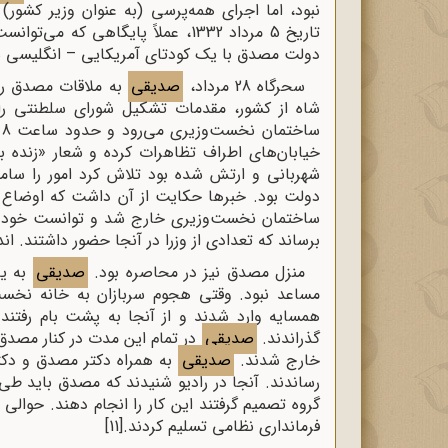
نبود، اما اجرای همه‌پرسی (به عنوان وزیر کشور) 
دولت مصدق با یک کودتای آمریکایی – انگلیسی 
سحرگاه 28 مرداد،
صدیقی
به ملاقات مصدق رف
شاه از کشور، مقدمات تشکیل شورای سلطنتی را
س
خیابان‌های اطراف تظاهرات کرده و شعار «زنده 
شهربانی و ارتش شده بود تلاش کرد امور را ساما
دولت بود. خبرها حکایت از آن داشت که اوضاع
ساختمان نخست‌وزیری خارج شد و توانست خود را
برساند که تعدادی از وزرا در آنجا حضور داشتند. ان
منزل مصدق نیز در محاصره بود.
صدیقی
به یا
مساعد نبود. وقتی هجوم سربازان به خانه نخست
همسایه وارد شدند و از آنجا به پشت بام رفتن
گذراندند.
صدیقی
خارج شدند.
صدیقی
به همراه دکتر مصدق و دکتر
گروه تصمیم گرفتند این کار را انجام دهند. حوالی ساعت 17 روز 9
فرمانداری نظامی تسلیم کردند.
[11]