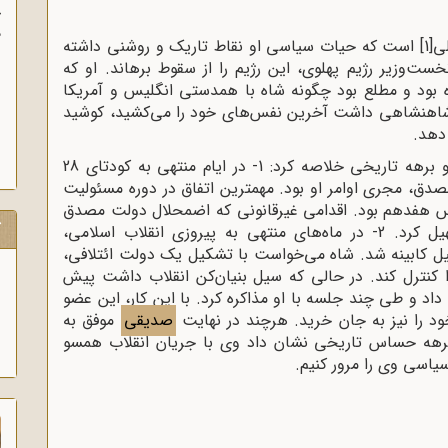
آ
پ
لی
[1]
است که حیات سیاسی او نقاط تاریک و روشنی داشته
آ
ت‌وزیر رژیم پهلوی، این رژیم را از سقوط برهاند. او که
 بود و مطلع بود چگونه شاه با همدستی انگلیس و آمریکا
 شاهنشاهی داشت آخرین نفس‌های خود را می‌کشید، کوشید
دهد.
را می‌توان در دو برهه تاریخی خلاصه کرد: 1- در ایام منتهی به کودتای 28
دق، مجری اوامر او بود. مهمترین اتفاق در دوره مسئولیت
لس هفدهم بود. اقدامی غیرقانونی که اضمحلال دولت مصدق
ک
و متعاقب آن شکست نهضت ملی نفت را تسهیل کرد. 2- در ماه‌های منتهی به پیروزی انقلاب اسلامی،
 کابینه شد. شاه می‌خواست با تشکیل یک دولت ائتلافی،
ا کنترل کند. در حالی که سیل بنیان‌کن انقلاب داشت پیش
اد و طی چند جلسه با او مذاکره کرد. با این کار، این عضو
د را نیز به جان خرید. هرچند در نهایت
صدیقی
موفق به
 برهه حساس تاریخی نشان داد وی با جریان انقلاب همسو
یاسی وی را مرور کنیم.