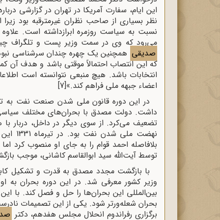
این ایام، سفارت آمریکا در تهران در گزارشی دربار
نظر بسیاری از صاحب نظران غیرمترقبه بود زیرا ا
نسبت به سیاست روزمره ابرازداشته است. علاوه ب
می‌رود که وی در سمت وزیر پست و تلگراف چیزی
صدیقی
همچنین یک چهره چندان سرشناسی نبوده و
که این انتصاب احتمالاً موقتی باشد و هدف آن کمک
انتخابات باشد. هیچ منبعی نتوانسته است اطلاعات
اعضاء جبهه ملی فراهم کند.»
[7]
در این دوره قانون ملی شدن صنعت نفت به ت
داشت. دولت مصدق با بحران‌های مختلف سیاسی 
تضعیف می‌کرد. از سوی دیگر در داخل، دربار 
نهضت مل
توسط آیت‌الله سید ابوالقاسم کاشانی، موجب باز
با بازگشت مجدد مصدق به قدرت و تشکیل کاب
وزیر کشور معرفی شد. در این دوره بحران به ا
بین‌المللی این بحران‌ها را حل و فصل کند. با ا
بحران شعله‌ور‌تر شود. یکی از این تصمیمات نادرس
برگزاری رفراندوم انحلال مجلس هفدهم، دکتر
صدی