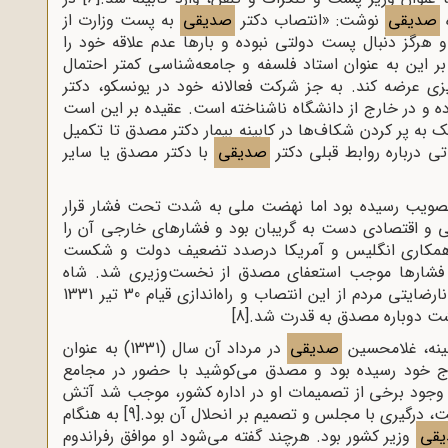
ه
صدیقی
نوشت: «انتصاب دکتر
صدیقی
به پست وزارت از
و هرگز دنبال پست دولتی نبوده و بارها عدم علاقه خود را
ر این به عنوان استاد فلسفه و جامعه‌شناسی کمتر احتمال
 عرضه کند. به جز شرکت فعالانه خود در یونسکو، دکتر
 در خارج از دانشگاه ناشناخته است. عقیده بر این است
 به پر کردن شکاف‌ها در کابینه بیمار دکتر مصدق تا تکمیل
ی درباره روابط قبلی دکتر
صدیقی
با دکتر مصدق یا سایر
صویب رسیده بود اما نهضت ملی به شدت تحت فشار قرار
و اقتصادی دست به گریبان بود و فشارهای خارجی آن را
با همکاری انگلیس و آمریکا درصدد تضعیف دولت و شکست
ی شدن نفت بود. در تیرماه 1331 این فشارها موجب استعفای مصدق از نخست‌وزیری شد. شاه
بلافاصله احمد قوام را به جای او منصوب کرد اما نارضایتی مردم از این انتصاب و راه‌اندازی قیام 30 تیر 1331
گشت دوباره مصدق به قدرت شد.
[8]
ینه، غلامحسین
صدیقی
در مرداد آن سال (1331) به عنوان
وج خود رسیده بود و مصدق می‌کوشید با حضور در مجامع
ین وجود برخی از تصمیمات او در اداره کشور، موجب شد آتش
ت، درگیری با مجلس و تصمیم بر انحلال آن بود.
[9]
به هنگام
قی
وزیر کشور بود. هرچند گفته می‌شود او موافق رفراندوم