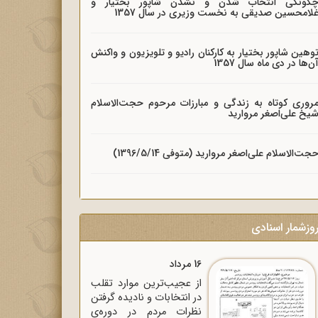
گونگی انتخاب شدن و نشدن شاپور بختیار و
لامحسین صدیقی به نخست وزیری در سال 1357
وهین شاپور بختیار به کارکنان رادیو و تلویزیون و واکنش
ن‌ها در دی ماه سال 1357
روری کوتاه به زندگی و مبارزات مرحوم حجت‌الاسلام
یخ علی‌اصغر مروارید
جت‌الاسلام علی‌اصغر مروارید (متوفی 1396/5/14)
وزشمار اسنادی
16 مرداد
از عجیب‌ترین موارد تقلب
در انتخابات و نادیده گرفتن
نظرات مردم در دوره‌ی