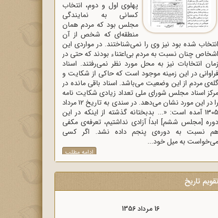
پهلوی اول و دوم، انتخاب
کسانی به نمایندگی
مجلس بود که مردم همان
منطقه‌ای که شخص از آن
نتخاب شده بود نیز وی را نمی‌شناختند. در مواردی این
شخاص چنان نسبت به مردم بی‌اعتناء بودند که حتی در
مان انتخابات نیز به محل مورد نظر نمی‌رفتند. اسناد
راوانی در این زمینه موجود است که حاکی از شکایت و
له‌ی مردم از این وضعیت می‌باشد. اسناد باقی مانده در
رکز اسناد مجلس شورای ملی تعداد زیادی شکایت نامه
را در این مورد نشان می‌دهد. در سندی به تاریخ 12 مرداد
1305 آمده است: «... بدبختانه گذشته از اینکه در این
وره [مجلس ششم] ابداً آزادی نداشتیم، تعرفه‌ی مکفی
م نسبت به دوره‌ی پنجم داده نشد. اگر کسی
ی‌خواست به میل خود...
ادامه مطلب
قویم تاریخ
16 مرداد 1357