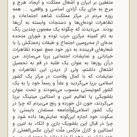
متفقین بر ایران و اشغال مملکت و ایجاد هرج و
مرج به جای یک آزادی اساسی و واقعی، ... همه
روزه مردم در مرکز مملکت شاهد اجتماعات و
تظاهرات توده‌ای‌ها و دستجات وابسته به آن‌ها
بودند. می‌دیدند که چگونه یک معجون چندین رنگ
به نام کمیته مرکزی حزب توده و شورای متحده
عده‌ای از محرومین اجتماع و طبقات زحمتکش را با
شعارهای فریبنده به دور خود جمع نموده تظاهرات
خیابانی و نمایشات اجتماعی برپا می‌سازند. من
درآن روزها به‌ عنوان یک طلبه در قم به تحصیل
اشتغال داشتم، ولی از دیدن این تظاهرات و
نمایشات که با کمال وقاحت در مرکز یک کشور
اسلامی برپا می‌گردید و علناً و رسماً خود را به یک
کشور کمونیستی منسوب می‌نمودند و تحت عنوان
بلشویکی یا تعالیم لنین و استالین میتینگ برپا
می‌کردند، خون دل خورده و رنج می‌بردم که چرا در
یک کشور اسلامی]و[جامعه مسلمان بایستی با
سکوت خود اجازه این‌گونه نمایش‌ها داده شود و
چرا در قبال این بلشویک بازی و اتکاء به لنین و
استالین و کارل مارکس ملّت ایران عکس‌العملی از
خود نشان نمی‌دهد تا دنیا بداند با وجود این سر و