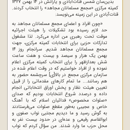
بدین‌سان شمس قنات‌آبادی و یارانش در 14 بهمن 1327
کمیته مرکزی «مجمع مسلمانان مجاهد» را انتخاب کردند.
قنات‌آبادی در این زمینه می‌نویسد:
«چون افراد و اعضای مجمع مسلمانان مجاهد به
حد لازم رسیده بود تشکیلات را هیئت اجرائیه
موقت تحت رهبری من اداره می‌کرد. لذا مشغول
تدارکات حزبی برای انتخابات کمیته مرکزی، جهت
مجمع مسلمانان مجاهد شدیم. سرانجام روز ۱۴
بهمن یک هزار و سیصد و بیست و هفت ساعت
شش بعدازظهر را برای انتخاب کمیته مرکزی اعلام
نموده و از افراد خواستیم که در وقت اعلام شده در
سازمان مرکزی مجمع در بالا[ی] سرچشمه حضور به
هم رسانند... ما تمام کارهای مقدماتی را از قبیل
تعیین هیئت نظار و پخش اوراق انتخاباتی انجام
داده و درصدد شروع انتخابات بودیم که صدای
«صلوات مخصوص» فدائیان اسلام که با آهنگ
خاص و عجیبی به‌طور مقطع صلوات می‌فرستادند
به گوش رسید و ما دیدیم مجتبی نواب صفوی و
ابوالقاسم رفیعی و عده‌ای در حدود بیست نفر به
محل حزب ما وارد شدند. من سؤال کردم که نواب