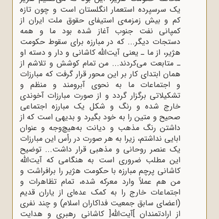
یک سرسپرده استعمار انگلستان است و چون تازه
کم و بیش زمزمه‌ی استیفای حقوق ملت ایران از
کمپانی نفت جنوب آغاز شده بود ما و همه
دستجات دیگر... که در مبارزه برای سقوط حکومت
هژیر، از ما ـ یعنی آیت‌الله کاشانی و دار و دسته او
ـ متابعت می‌کردند... من تمام کوشش و تلاشم از
همان ابتدای کار بر این محور قرار گرفت که مبارزات
و اجتماعات ما به نحوی آبرومند و منظم و
تشکیلاتی برگزار گردد و از صورت مبارزات آخوندی
خارج شده و رنگ و شکل یک مبارزه اجتماعی
صحیح و متین را به خود بگیرد و بدیهی است که از
داشتن رنگ مذهب و دیانت به‌هیچ‌وجه و عنوان
ابایی نداشتم، زیرا به هر صورت در رأس این مبارزات
یک عنصر روحانی و مذهبی قرار داشت... توضیح
این مطلب ضروری است به هنگامی که آیت‌الله
کاشانی پرچم مبارزه با حکومت هژیر را برافراشت و
من هم عملاً وارد معرکه شده، تمام تظاهرات و
اجتماعات خارج را به کمک عده‌ای از یاران قدیم
(اعضای سابق جمعیت فداکاران اسلام) و چند نفری
از ارادتمندان ]آیت‌الله[ کاشانی رهبری و هدایت