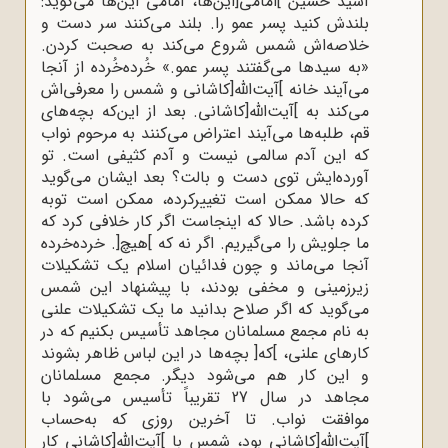
آسید حسین ]امامی[این‌ها، امامی این‌ها می‌گوید:
بلندش کنید پسر عمو را. بلند می‌کنند سر دست و
خلاصه‌اش شمس شروع می‌کند به صحبت کردن.
«به سیدها می‌گفتند پسر عمو.» خُرده‌خُرده از آنجا
می‌آیند خانه ]آیت‌الله[کاشانی و شمس را معرفی‌اش
می‌کند به ]آیت‌الله[کاشانی. بعد از این‌که بچه‌های
قم، طلبه‌ها می‌آیند اعتراض می‌کنند به مرحوم نواب
که این آدم سالمی نیست و آدم کثیفی است. تو
آورده‌ایش توی دست و بالت؟ بعد ایشان می‌گوید
که حالا ممکن است تغییرکرده، ممکن است توبه
کرده باشد. حالا که اینجاست اگر کار خلافی کرد که
ما جلویش را می‌گیریم. اگر نه که ]هیچ[. خرده‌خرده
آنجا می‌ماند و چون فدائیان اسلام یک تشکیلات
زیرزمینی و مخفی بودند، با پیشنهاد این شمس
می‌گوید که اگر صلاح بدانید ما یک تشکیلات علنی
به نام مجمع مسلمانان مجاهد تأسیس بکنیم که در
کارهای علنی، ]که[ بچه‌ها در این لباس ظاهر بشوند
و این کار هم می‌شود دیگر. مجمع مسلمانان
مجاهد در سال 27 تقریباً تأسیس می‌شود با
موافقت نواب. تا آخرین روزی که به‌حساب
]آیت‌الله[کاشانی بود، شمس با ]آیت‌الله[کاشانی کار