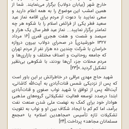
خارج شهر (بیابان دولاب) برگزار می‌نمایند. شما از
همین امشب این موضوع را به همه اعلام دارید و
سعی نمایید با دعوت از مردم برای اقامه نماز عید
سعید فطر یکی از فرائض اسلام را با شکوه هر چه
تمامتر برگزار نمایید... نماز عید فطر سال یک هزار و
سیصد و شصت و هفت هجری قمری [۱۶ مرداد
۱۳۲۷ خورشیدی] در صحرای دولاب بیرون دروازه
خراسان با شرکت چندین ده هزار نفر از مردم تهران
که جامعه روحانیت و اصناف مختلف و بازاری‌ها و
مردم محلات جزء آن‌ها بودند، با شکوهی بی‌نظیر
تشکیل گردید.»
[23]
شهید حاج مهدی عراقی در خاطراتش بر این باور است
که پس از نزدیکی شمس قنات‌آبادی به آیت‌الله کاشانی،
آیت‌الله پس از توافق با شهید نواب صفوی و قنات‌آبادی
ابتدا درصدد توسعه فعالیت تشکیلاتی گروه‌های مذهبی
هوادار خود برای کمک به نهضت ملی شدن صنعت نفت
برآمد، اما کم کم با ایجاد شکاف بین او و نواب به تقویت
تشکیلات تازه تأسیس «مجاهدین اسلام» یا «مجمع
مسلمانان مجاهد» پرداخت.
[24]