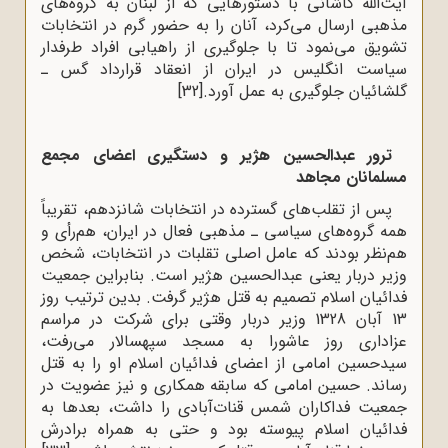
آیت‌الله کاشانی با دستورهایی که از لبنان به گروه‌های
مذهبی ارسال می‌کرد، آنان را به حضور گرم در انتخابات
تشویق می‌نمود تا با جلوگیری از راهیابی افراد طرفدار
سیاست انگلیس در ایران از انعقاد قرارداد گس ـ
گلشائیان جلوگیری به عمل آورد.
[32]
ترور عبدالحسین هژیر و دستگیری اعضای مجمع
مسلمانان مجاهد
پس از تقلب‌های گسترده در انتخابات شانزدهم، تقریباً
همه گروه‌های سیاسی ـ مذهبی فعال در ایران، هم‌رأی و
هم‌نظر بودند که عامل اصلی تقلبات در انتخابات، شخص
وزیر دربار یعنی عبدالحسین هژیر است. بنابراین جمعیت
فدائیان اسلام تصمیم به قتل هژیر گرفت. بدین ترتیب روز
13 آبان 1328 وزیر دربار وقتی برای شرکت در مراسم
عزاداری روز عاشورا به مسجد سپهسالار می‌رفت،
سیدحسین امامی از اعضای فدائیان اسلام او را به قتل
رساند. حسین امامی که سابقه همکاری و نیز عضویت در
جمعیت فداکاران شمس قنات‌آبادی را داشت، بعدها به
فدائیان اسلام پیوسته بود و حتی به همراه برادرش