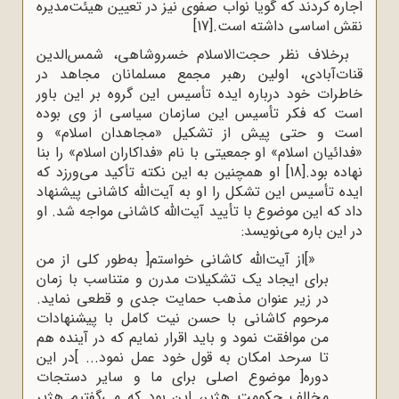
اجاره کردند که گویا نواب صفوی نیز در تعیین هیئت‌مدیره
نقش اساسی داشته است.
[17]
برخلاف نظر حجت‌الاسلام خسروشاهی، شمس‌الدین
قنات‌آبادی، اولین رهبر مجمع مسلمانان مجاهد در
خاطرات خود درباره ایده تأسیس این گروه بر این باور
است که فکر تأسیس این سازمان سیاسی از وی بوده
است و حتی پیش از تشکیل «مجاهدان اسلام» و
«فدائیان اسلام» او جمعیتی با نام «فداکاران اسلام» را بنا
نهاده بود.
[18]
او همچنین به این نکته تأکید می‌ورزد که
ایده تأسیس این تشکل را او به آیت‌الله کاشانی پیشنهاد
داد که این موضوع با تأیید آیت‌الله کاشانی مواجه شد. او
در این باره می‌نویسد:
«]از آیت‌الله کاشانی خواستم[ به‌طور کلی از من
برای ایجاد یک تشکیلات مدرن و متناسب با زمان
در زیر عنوان مذهب حمایت جدی و قطعی نماید.
مرحوم کاشانی با حسن نیت کامل با پیشنهادات
من موافقت نمود و باید اقرار نمایم که در آینده هم
تا سرحد امکان به قول خود عمل نمود... ]در این
دوره[ موضوع اصلی برای ما و سایر دستجات
مخالف حکومت هژیر، این بود که می‌گفتیم هژیر