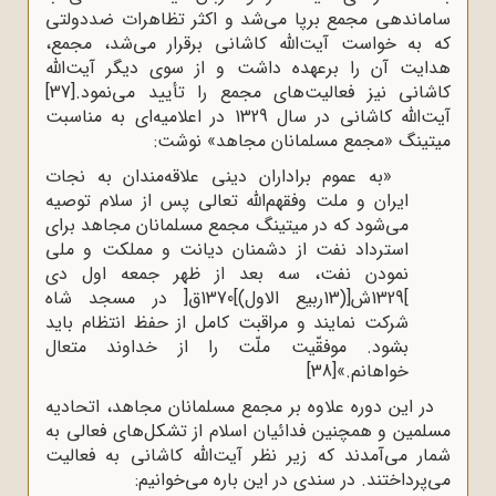
ساماندهی مجمع برپا می‌شد و اکثر تظاهرات ضددولتی
که به خواست آیت‌الله کاشانی برقرار می‌شد، مجمع،
هدایت آن را برعهده داشت و از سوی دیگر آیت‌الله
کاشانی نیز فعالیت‌های مجمع را تأیید می‌نمود.
[37]
آیت‌الله کاشانی در سال 1329 در اعلامیه‌ای به مناسبت
میتینگ «مجمع مسلمانان مجاهد» نوشت:
«به عموم براداران دینی علاقه‌مندان به نجات
ایران و ملت وفقهم‌الله تعالی پس از سلام توصیه
می‌شود که در میتینگ مجمع مسلمانان مجاهد برای
استرداد نفت از دشمنان دیانت و مملکت و ملی
نمودن نفت، سه بعد از ظهر جمعه اول دی
]1329ش[(13ربیع الاول)]1370ق[ در مسجد شاه
شرکت نمایند و مراقبت کامل از حفظ انتظام باید
بشود. موفقّیت ملّت را از خداوند متعال
خواهانم.»
[38]
در این دوره علاوه بر مجمع مسلمانان مجاهد، اتحادیه
مسلمین و همچنین فدائیان اسلام از تشکل‌های فعالی به
شمار می‌آمدند که زیر نظر آیت‌الله کاشانی به فعالیت
می‌پرداختند. در سندی در این باره می‌خوانیم: