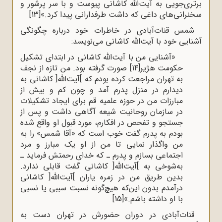
برتری‌جویی به آیت‌الله کاشانی پیوست و با سر پرشور و
سخنرانی‌های داغی که داشت طرفدارانی پیدا کرد.»
[13]
شمس قنات‌آبادی در خاطرات خود درباره چگونگی
آشنایی خود با آیت‌الله کاشانی می‌نویسد:
«آشنایی من با آیت‌الله کاشانی در ابتدای تشکیل
حکومت هژیر
[14]
صورت گرفته بود. من تازه از نجف
به تهران مراجعت کرده بودم که ]آیت‌الله[ کاشانی به
دیدارم در منزل پدرم آمد و چون کم و بیش از
مبارزات من در حوزه علمیه قم برای ایجاد تشکیلات
در سازمان روحانیت شیعه آگاهی داشت و پس از
جستجو و تفحص در افکارم، مورد قبول او واقع شده
بودم به پدرم گفت خوب است که «آقا شمس» را به
من واگذار نمایی تا من از او یک مبارز و مرد
اجتماعی بسازم و پدرم ـ که خدای رحمتش فرماید ـ
به‌شوخی به ]آیت‌الله[ کاشانی گفت قابلی ندارد.
بدین طریق من در زمره یاران ]آیت‌الله[ کاشانی
درآمدم بدون این‌که هیچ‌گونه نسبت سببی یا نسبی
با او داشته باشم.»
[15]
قنات‌آبادی در دوران حضورش در تهران دست به