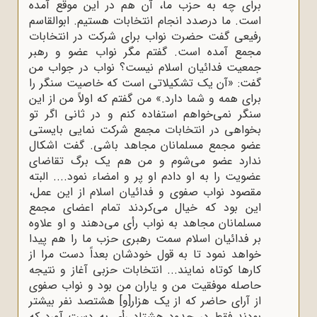
برای چه به حزب ما، آن هم در این موقع آمده
است. ما درصدد انجام انتخابات هستیم. ابوالقاسم
رفیعی گفت حضرت نواب برای شرکت در انتخابات
مجمع آمده است. گفتم مگر نواب عضو و رهبر
جمعیت فدائیان اسلام نیست؟ نواب در جواب من
گفت: «آن یک تشکیلاتی است که خاصیت سنگر را
برای همه و شما دارد.» من گفتم که اولاً من از این
سنگر نمی‌خواهم استفاده کنم و در ثانی اگر تو
بخواهی در انتخابات مجمع شرکت نمایی بایستی
عضو مجمع مسلمانان مجاهد باشی. گفت اشکال
ندارد عضو می‌شوم و من هم یک برگ تقاضای
عضویت را به او دادم او پر و امضاء نمود.... البته
مقصود نواب صفوی و فدائیان اسلام از این عمل،
این بود که خیال می‌کردند تمام اعضای مجمع
مسلمانان مجاهد به نواب رأی می‌دهند و او علاوه
بر فدائیان اسلام سمت رهبری حزب ما را هم پیدا
خواهد نمود تا به قول خودشان بعداً دست مرا از
کارها کوتاه نمایند... انتخابات حزبی آغاز و نتیجه
حاصله موفقیت من و یاران من بود و نواب صفوی
از آرای حاضر که از یک هزار[و] هشتصد نفر بیشتر
بودند فقط در حدود هشتاد رأی به دست آورد که