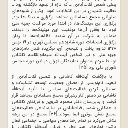
یعنی شمس قنات‌آبادی ـ که تازه از تبعید بازگشته بود ـ
فعالیت شدیدی در این انتخابات نمود. یکی از شیوه‌های
مبارزاتی مجمع مسلمانان مجاهد برگزاری میتینگ‌ها بود.
برگزاری این میتینگ‌ها، در ابتدا مورد موافقت جبهه ملی
نبود اما وقتی آن‌ها موفقیت این میتینگ‌ها را دیدند،
متمایل به شرکت در آن شدند. تظاهرات‌ها تا زمان
برگزاری انتخابات دوره شانزدهم مجلس تهران در 19 بهمن
1328 تداوم یافت و نتیجه‌ی آن، برگزیده شدن نامزدهای
جبهه ملی و نیز شخص آیت‌الله سیدابوالقاسم کاشانی
توسط مردم به‌عنوان نمایندگان تهران در این دوره مجلس
شورای ملی بود.
[35]
با بازگشت آیت‌الله کاشانی و شمس قنات‌آبادی از
تبعید، نام‌نویسی از اعضای جمعیت، توسعه تشکیلات و
عملیاتی کردن فعالیت‌های سیاسی با تأیید آیت‌الله
کاشانی در دستور کار رهبران مجمع مسلمانان مجاهد قرار
گرفت و بدین‌سان دکتر محمود شروین و فرزندان کاشانی
با همکاری شمس قنات‌آبادی در سازماندهی فعالیت‌های
مجمع نقش موثری ایفا نمودند.
[36]
مجمع در این برهه
تلاش می‌کرد در تمام رخدادهای سیاسی ـ اجتماعی فعال
باشد؛ نمازهای عید فطر و قربان آیت‌الله کاشانی با