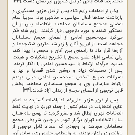
محمدرضا قنات‌آبادی در قتل کسروی نیز نقش داشت.
[33]
یکی از اقدامات رژیم شاه پس از قتل هژیر، دستگیری و
بازداشت صدها فعال سیاسی ـ مذهبی بود. تقریباً تمام
اعضای «مجمع مسلمانان مجاهد» بلافاصله پس از آن
دستگیر شدند و مورد بازجویی قرار گرفتند. رژیم شاه فکر
می‌کرد سیدحسین امامی از اعضای مجمع مسلمانان
مجاهد است، از این‌رو آنان را زیر شدید‌ترین شکنجه‌ها و
آزارها قرار داد تا رابطه‌ی بین آنان و مجمع را پیدا کند،
ولی تمامی افراد عضو مجمع با تشریح تشکیلات و هیئت
مدیره، هرگونه ارتباط با سیدحسین امامی را انکار کردند.
پس از تحقیقات زیاد و روشن شدن قضایا و نیز با
اعترافات صریح شخص سیدحسین امامی مبنی برعدم
ارتباط سازمانی وی با مجمع مسلمانان مجاهد، بخش
قابل توجهی از اعضای مجمع از زندان آزاد شدند.
[34]
پس از ترور هژیر، علی‌رغم اعتراضات گسترده به اعلام
نتایج انتخابات در تمام کشور از جمله تبریز، در نهایت فقط
انتخابات تهران ابطال شد و مقرر گردید تا بهمن ماه همان
سال انتخابات تهران برگزار شود. در چنین شرایطی مجمع
مسلمانان مجاهد با وجودی که تعداد قابل توجهی از
یارانش در زندان بودند، به واسطه‌ی حضور رهبر سابق آن،