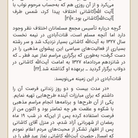
می‌کرد و از آن روزی هم که به‌حساب مرحوم نواب با
]آیت الله[کاشانی اختلاف پیدا کرد، شمس طرف
]آیت‌الله[کاشانی بود.»
[21]
گرچه درباره تأسیس مجمع مسلمانان اختلاف نظر وجود
دارد اما آنچه مسلم است، قنات‌آبادی در نیمه نخست
سال 1327 به آیت‌الله کاشانی بسیار نزدیک شد و سر رشته
بسیاری از فعالیت‌های سیاسی این پیشوای مذهبی را در
دست گرفت؛ به‌طوری که برگزاری مراسم نماز عید فطر ـ که
در شانزدهم مردادماه 1327 به امامت آیت‌الله کاشانی در
دولاب برگزار گردید ـ برعهده او گذاشته شد.
[22]
قنات‌آبادی در این زمینه می‌نویسد:
«در مدت بیست و دو روز زندانی فرصت آن را
داشتم که برای مبارزات آینده طرح‌هایی تهیه نمایم.
یکی از آن طرح‌ها و برنامه‌ها انجام مراسم مذهبی
با شکوه و عظمت هر چه تمامتر بود و اکنون من از
فرصت استفاده کرده پس از این‌که در شب ۱۹ ماه
رمضان از شهربانی آزاد شدم، در منزل آقای کاشانی
پس از اظهار تشکر از محبت‌های مردم اعلام نمودم
که امسال حضرت آیت‌الله کاشانی نماز عید فطر را در