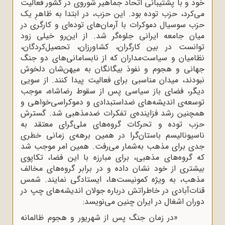
خود و با پشتیبانی اتحاد جماهیر شوروی در کشور فعالیت
می‌کرد، حزب توده‌ بود. این حزب، در ابتدا به‌ ظاهرِ یک
حزب سوسیال دموکرات با آرمان‌های توده‌ای و کارگری در
میان جامعه ایرانی جلوه‌گر شد. از این‌رو خیلی زود
توانست در بین کارگران، کشاورزان، تحصیل‌کردگان،
نظامیان و سیاست‌مداران که از نابسامانی‌های دو جنگ
جهانی و هجوم و نفوذ بیگانگان به میهن‌شان دلخوش
نبودند، میدان مناسبی برای فعالیت پیدا کنند. از سویی
دیگر، فضای باز سیاسی پس از سقوط رضاشاه، موجب
توسعه‌ی اندیشه‌های ضداستبدادی و دموکراسی‌خواهی و
همچنین رشد فزاینده‌ی تفکرات ضدمذهبی شد. گسترش
حزب توده و تحرکات گروه‌های ملی‌گرای معتقد به
ناسیونالیسم باستان‌گرا در همین برهه‌ی زمانی خطری
جدی برای مذهب به‌شمار می‌رفت. همین امر موجب ‌شد
که گروه‌های مذهبی، برای مبارزه با این فضا، تکاپوی
بیشتری از خود نشان داده و در برابر گروه‌های مخالف
مذهب، به ویژه کمونیست‌ها، ایستادگی نمایند. شمس
قنات‌آبادی در خاطراتش درباره جولان اندیشه‌های چپ در
دوران اشغال در ایران چنین می‌نویسد:
«در زمان جنگ پس از شهریور و هجوم ظالمانه