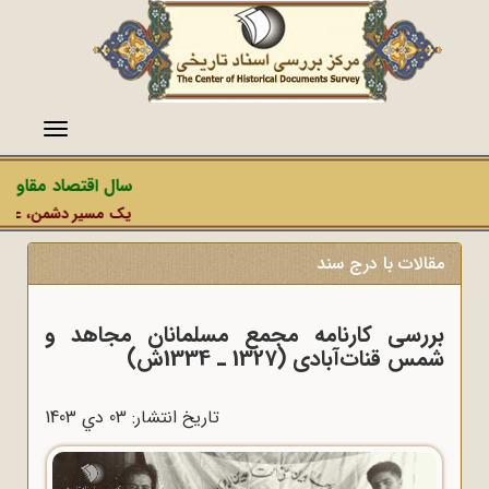
منو
سال اقتصاد مقاومتی 
یک مسیر دشمن، عملیات ر
مقالات با درج سند
بررسی کارنامه مجمع مسلمانان مجاهد و
شمس قنات‌آبادی (1327 ـ 1334ش)
تاریخ انتشار: 03 دي 1403