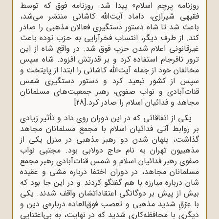
روزنامه پرچم اسلام» پیدا شد. روزنامه فوق که توسط
فقیهی شیرازی، داماد آیت‌الله کاشانی منتشر می‌شد،
باعث شد تا شاه دستور دستگیری فعالان مذهبی را صادر
کند. از طرف دیگر، انتساب فخر‌آرایی به حزب توده باعث
غیرقانونی اعلام شدن حزب فوق شد. در واقع شاه از این
ترور نافرجام استفاده کرد و بر قدرتش افزود. شاه سپس
مخالفان خود از جمله آیت‌الله کاشانی را ابتدا از پایتخت و
سپس از کشور تبعید کرد و دستور دستگیری شمس
قنات‌آبادی و نواب صفوی، رهبر جمعیت‌های مسلمانان
مجاهد و فدائیان اسلام را صادر کرد.
[28]
یکی از اتفاقاتی که در این دوران روی داد و تأثیر زیادی
بر روابط آتی فدائیان اسلام با مجمع مسلمانان مجاهد
گذاشت، پنهان شدن دو رهبر مذهبی در منزل یکی از
مذهبیون تهران به نام حاج دولابی بود. مجتبی نواب
صفوی رهبر فدائیان اسلام و شمس قنات‌آبادی رهبر مجمع
مسلمانان مجاهد، در دوران اختفا درباره مشی و عقیده
شان درباره مبارزه با هم گفتگو کردند و در این جا بود که
بیش از پیش بر دوگانگی اعتقاداتشان واقف شدند. یکی
با عِرْقِ شدید مذهبی و تعصب فوق‌العاده درباره‌ی دین و
دیگری با محافظه‌کاری شدید که در نهایت، به بی‌اعتنایی