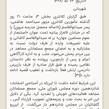
«تاریخ: 23 /5 /1328
شهربانی
طبق گزارش کلانتری بخش 3، ساعت ۲۱ روز
گذشته مأمورین کلانتری مزبور سیداحمد هاشمی،
پسر سیدابوالقاسم (۱۸ساله محصل مدرسه مروی) را
که در خیابان لاله‌زار بیانیه تحت عنوان «استنصار از
عموم مسلمین جهان» بر له سیدابوالقاسم کاشانی و
علیه تضییقات وارده از طرف دولت نسبت به
مشارالیه و به امضای مجمع مسلمانان مجاهد در
بین مردم پخش می‌نمود، جلب و به اداره کارآگاهی
اعزام و پس از بازجویی، پرونده به نظر دادستان
نظامی رسیده و طبق قرار صادره از طرف بازپرس
دادرسی ارتش فعلاً بازداشت و تعقیب قضیه ادامه
دارد.»
[31]
این شرایط ادامه داشت تا این‌که در آستانه‌ی انتخابات
شانزدهمین دوره مجلس شورای ملی، مجمع مسلمانان
مجاهد فعالیت‌های خویش را تشدید کرد. یکی از دلایل
این امر به بحث نفت و زمزمه‌های تصویب قرارداد گس ـ
گلشائیان در مجلس شانزدهم باز می‌گشت. از این‌رو