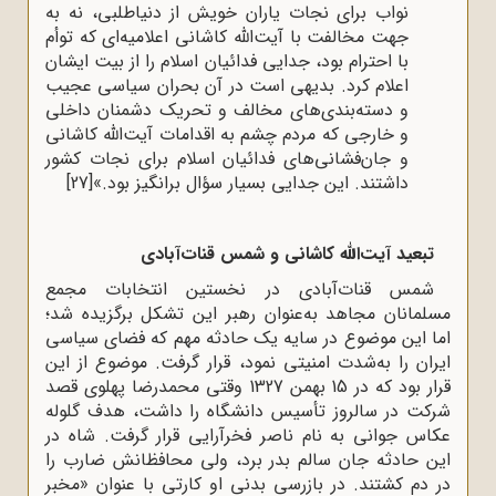
نواب برای نجات یاران خویش از دنیا‌طلبی، نه به
جهت مخالفت با آیت‌الله کاشانی اعلامیه‌ای که توأم
با احترام بود، جدایی فدائیان اسلام را از بیت ایشان
اعلام کرد. بدیهی است در آن بحران سیاسی عجیب
و دسته‌بندی‌های مخالف و تحریک دشمنان داخلی
و خارجی که مردم چشم به اقدامات آیت‌الله کاشانی
و جان‌فشانی‌های فدائیان اسلام برای نجات کشور
داشتند. این جدایی بسیار سؤال برانگیز بود.»
[27]
تبعید آیت‌الله کاشانی و شمس قنات‌آبادی
شمس قنات‌آبادی در نخستین انتخابات مجمع
مسلمانان مجاهد به‌عنوان رهبر این تشکل برگزیده شد؛
اما این موضوع در سایه یک حادثه مهم که فضای سیاسی
ایران را به‌شدت امنیتی نمود، قرار گرفت. موضوع از این
قرار بود که در 15 بهمن 1327 وقتی محمدرضا پهلوی قصد
شرکت در سالروز تأسیس دانشگاه را داشت، هدف گلوله
عکاس جوانی به نام ناصر فخرآرایی قرار گرفت. شاه در
این حادثه جان سالم بدر برد، ولی محافظانش ضارب را
در دم کشتند. در بازرسی بدنی او کارتی با عنوان «مخبر