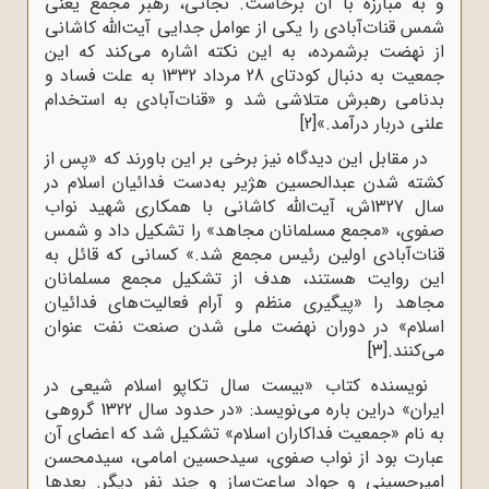
و به مبارزه با آن برخاست. نجاتی، رهبر مجمع یعنی
شمس قنات‌آبادی را یکی از عوامل جدایی آیت‌الله کاشانی
از نهضت برشمرده، به این نکته اشاره می‌کند که این
جمعیت به دنبال کودتای 28 مرداد 1332 به علت فساد و
بدنامی رهبرش متلاشی شد و «قنات‌آبادی به استخدام
علنی دربار درآمد.»
[2]
در مقابل این دیدگاه نیز برخی بر این باورند که «پس از
کشته شدن عبدالحسین هژیر به‌دست فدائیان اسلام در
سال 1327ش، آیت‌الله کاشانی با همکاری شهید نواب
صفوی، «مجمع مسلمانان مجاهد» را تشکیل داد و شمس
قنات‌آبادی اولین رئیس مجمع شد.» کسانی که قائل به
این روایت هستند، هدف از تشکیل مجمع مسلمانان
مجاهد را «پیگیری منظم و آرام فعالیت‌های فدائیان
اسلام» در دوران نهضت ملی شدن صنعت نفت عنوان
می‌کنند.
[3]
نویسنده کتاب «بیست سال تکاپو اسلام شیعی در
ایران» دراین باره می‌نویسد: «در حدود سال 1322 گروهی
به نام «جمعیت فداکاران اسلام» تشکیل شد که اعضای آن
عبارت بود از نواب صفوی، سیدحسین امامی، سیدمحسن
امیرحسینی و جواد ساعت‌ساز و چند نفر دیگر. بعدها