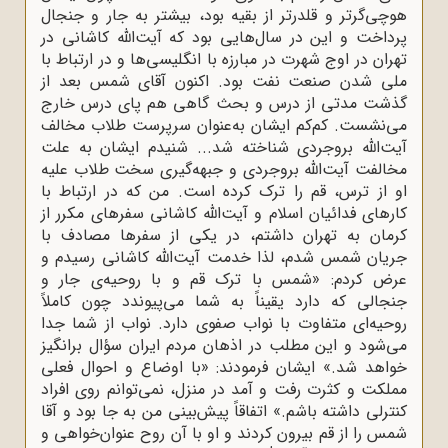
هوچی‌گرتر و قلدرتر از بقیه بود، بیشتر به جار و جنجال
پرداخت و این در سال‌هایی بود که آیت‌الله کاشانی در
تهران در اوج شهرت در مبارزه با انگلیسی‌ها و در ارتباط با
ملی شدن صنعت نفت بود. اکنون آقای شمس بعد از
گذشت مدتی از درس و بحث گاهی هم پای درس خارج
می‌نشست. کم‌کم ایشان به‌عنوان سرپرست طلاب مخالف
آیت‌الله بروجردی شناخته شد... شنیدم ایشان به علت
مخالفت آیت‌الله بروجردی و جبهه‌گیری سخت طلاب علیه
او از ترس، قم را ترک کرده است. من که در ارتباط با
کارهای فدائیان اسلام و آیت‌الله کاشانی سفرهای مکرر از
کرمان به تهران داشتم، در یکی از سفرها مصادف با
جریان شمس شدم، لذا خدمت آیت‌الله کاشانی رسیدم و
عرض کردم: «شمس با ترک قم و با روحیه‌ی جار و
جنجالی که دارد یقیناً به شما می‌پیوندد چون کاملاً
روحیه‌ای متفاوت با نواب صفوی دارد. نواب از شما جدا
می‌شود و این مطلب در اذهان مردم ایران سؤال برانگیز
خواهد شد.» ایشان فرمودند: «با اوضاع و احوال فعلی
مملکت و کثرت رفت و آمد در منزل، نمی‌توانم روی افراد
کنترلی داشته باشم.» اتفاقاً پیش‌بینی من به جا بود و آقا
شمس را از قم بیرون کردند و او با آن روح عنوان‌خواهی و