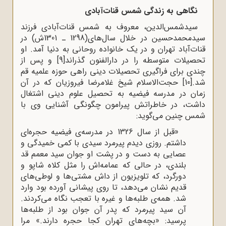
نگاهی به زندگی شمس قنات‌آبادی
سید‌شمس‌الدین، معروف به شمس قنات‌آبادی فرزند
سیدمحمدحسین در خلال سال‌های(1298 ـ 1301ش) در
قنات‌آباد تهران و در یک خانواده روحانی به دنیا آمد. او
تحصیلات متوسطه را در دارالفنون گذراند
[9]
و پس از
چندی برای فراگیری تحصیلات دینی راهی حوزه علمیه قم
شد.
[10]
حجت‌الاسلام شیخ غلامرضا فیروزیان که در آن
زمان در مدرسه فیضیه به تحصیل علوم دینی اشتغال
داشت، در خاطراتش پیرامون چگونگی آشنایی وی با
شمس چنین می‌گوید:
«قبل از سال 1326 در مدرسه‌ی فیضیه حجره‌ای
داشتم. روزی دیدم پیرمرد سیدی با کمی خمیدگی و
عصایی به دست و در پشت او جوان سید معمم قد
بلندی، در حالی که عمامه‌اش را مثل کلاه شاپو و
دورگرد، که تلویزیون از داش مشتی‌ها و لوطی‌های
قدیم نشان می‌دهد، تا روی پیشانی آورده بود وارد
شد. همه‌ی طلبه‌ها و غیره با تعجب نگاه می‌کردند.
آن سید پیرمرد که پدر آن جوان بود از طلبه‌ها
پرسید: «بچه‌های تهران کجا حجره دارند.» مرا