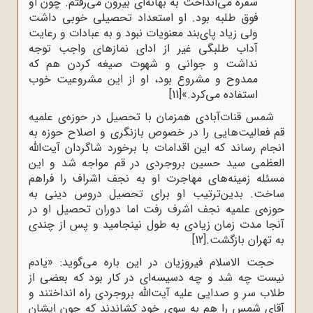
سفره می‌انداخت به بهانه‌ای بیرون می‌رفتم. چون او
فوق طلبه بود. او استعداد تحصیلی خوبی داشت
ولی زیاد پای‌بند معنویات نبود و به عبادات و رعایت
آداب طلبگی غیر از ادای نمازهای واجب توجه
نداشت و جوانی و شهوت صیغه کردن هم که
ممدوح و مشروع بود، او از این مشروعیت خوب
استفاده می‌کرد.»
[11]
شمس قنات‌آبادی همزمان با تحصیل در حوزه‌ی علمیه
قم فعالیت‌هایی را در خصوص بازنگری و اصلاح حوزه به
انجام رساند که این اقدامات با برخورد شاگردان آیت‌الله
العظمی سید حسین بروجردی در قم مواجه شد و این
مسئله زمینه‌های مهاجرت او به نجف اشراف را فراهم
ساخت. بدین‌ترتیب او برای تحصیل دروس دینی به
حوزه‌ی علمیه نجف اشرف رفت اما دوران تحصیل او در
آنجا مدت زمان زیادی به طول نینجامید و پس از چندی
به تهران بازگشت.
[12]
حجت الاسلام فیروزیان در این باره می‌گوید: «یادم
نیست چه شد و چه دسیسه‌ای در کار بود که بعضی از
طلاب سر و صدایی علیه آیت‌الله بروجردی راه انداختند و
آقای شمس را هم به سوی خود کشاندند که چون ایشان