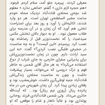
معرفی کردند. پیرمرد جلو آمد، سلام کردم. فرمود:
«هم حجره لازم داری.» گفتم: «مانعی ندارد.» معلوم
شد بچه‌ی محله‌ی قنات‌آباد نزدیک محله خودم
ساعت مشیر السلطنه‌ی تهران است. هر دو وارد
شدند، اثاثیه‌اش را آورد و روز بعد برای استراحت
تختی هم آورد که آن زمان و در آن مدرسه برای
طلاب معمول نبود... او به دیوار بالای تختش عکس
سیدضیاء را که نخست‌وزیر قبل از رضاشاه بود
نصب کرد. پرسیدم: «این کیست؟ و به چه مناسبت
در حجره‌ی طلبگی نصب کردی؟» گفت: «به این
سید ارادت دارم. چون در زمان نخست‌وزیری‌اش
برای پذیرایی سفرای خارجی به جای شراب از دوغ
استفاده می‌کرد!» به هر حال آقای شمس به خاطر
فهم و درک دروسی که می‌خواند، بسیار پیشرفت
داشت و چون به مناسبت محله‌ی زندگی‌اش
قنات‌آباد جنبه لوطی‌گری داشت، خوش‌مشرب بود و
رفقای زیادی پیدا کرد. آن زمان شهریه‌ی من در ماه
پانزده ریال (روزی نیم ریال) بود... که آیت‌الله
حائری می‌داد. ولی شمس قنات‌آبادی فرزند روحانی
پولداری بود و غالباً ناهار و شام را موقعی که او