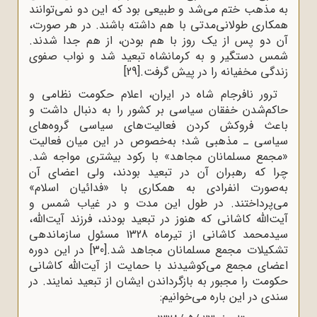
به مذهب ختم می‌شد و طبیعی بود که این دو نمی‌توانند
همکاری طولانی‌مدتی با هم داشته باشند. در هر صورت،
آن دو پس از یک روز با هم بودن، از هم جدا شدند.
شمس دستگیر و به کرمانشاه تبعید شد و نواب صفوی
زندگی مخفیانه را در پیش گرفت.
[29]
ترور نافرجام شاه در ایران، اعلام حکومت نظامی و
حاکم‌شدن خفقان سیاسی بر کشور را به دنبال داشت و
باعث فروکش کردن فعالیت‌های سیاسی گروه‌های
سیاسی ـ مذهبی شد؛ به‌خصوص در این میان فعالیت
«مجمع مسلمانان مجاهد» با رکود بیشتری مواجه شد.
چرا که رهبران آن در تبعید بودند، ولی اعضای آن
به‌صورت انفرادی به همکاری با «فدائیان اسلام»
می‌پرداختند. در طول این مدت و در غیاب شمس و
آیت‌الله کاشانی که هنوز در تبعید بودند، فرزند آیت‌الله،
سیدمحمد کاشانی از تیرماه 1328 مسئول سازماندهی
تشکیلات مجمع مسلمانان مجاهد شد.
[30]
در این دوره
اعضای مجمع می‌کوشیدند با حمایت از آیت‌الله کاشانی
حکومت را مجبور به بازگرداندن ایشان از تبعید نمایند. در
سندی در این باره می‌خوانیم: