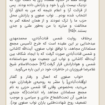
نزدیک بیست رأی را خود و یارانش داده بودند. پس
از قرائت آرا و اعلام نتیجه که من به اتفاق آرا
انتخاب شده بودم... نواب صفوی و یارانش محل
حزب ما را ترک نمودند و از همان لحظه کمر به
مخالفت و مبارزه با من به‌طور علنی و جدی
بستند.»
[25]
برخلاف روایت شمس قنات‌آبادی، محمدمهدی
عبدخدایی بر این عقیده است که طرح تأسیس مجمع
مسلمانان مجاهد، با توافق نواب صفوی، آیت‌الله کاشانی
و شمس قنات‌آبادی صورت گرفت که با ایجاد شکاف بین
آیت‌الله کاشانی و نواب این جمعیت مورد سوءاستفاده
شمس و هوادارانش قرار گرفت.
[26]
حجت‌الاسلام شیخ
غلامرضا فیروزیان در خاطرات خود در این باره می‌گوید:
«نواب صفوی که اعمال و رفتار و گفتار
او]قنات‌آبادی[ را مضّر به روحیه‌ی طرفداران خود
می‌دید، به‌خصوص وقتی آقا شمس حزبی به نام
مجمع مسلمانان مجاهد راه انداخت(که جنبه‌ی
مذهبی آن تحت‌الشعاع مادی و سیاسی و موجب
تضعیف روح شهادت‌طلبی یاران نواب صفوی بود).