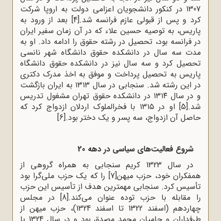
1307 در کنکور دانشجویان اعزامی دولت به اروپا شرکت
کرد و پس از قبولی عازم فرانسه شد.
[4]
بعد از ورود به
پاریس، به توصیه حسین علاء که در آن زمان سفیر ایران
در فرانسه بود، تحصیل در رشته حقوق را ادامه داد. او به
مدت سه سال در دانشکده حقوق دانشگاه شهر نانسی
تحصیل کرد و سه سال نیز در دانشکده حقوق دانشگاه
پاریس به تحصیل پرداخت و موفق به اخذ مدرک دکتری
در این رشته شد. سنجابی در سال ۱۳۱۳ به ایران بازگشت
و در سال ۱۳۱۴ در دانشکده حقوق تهران مشغول تدریس
شد.
[5]
او در ۱۳۱۵ با فخرالملوک اردلان ازدواج کرد که
حاصل آن ازدواج، سه پسر و یک دختر بود.
[6]
شروع فعالیت‌های سیاسی در دهه 20
در سال 1323 کریم سنجابی به همراه گروهی از
همفکران خود، حزب میهن
[7]
را که یک حزب ملی‌گرا بود
تأسیس کرد. سنجابی مهمترین هدف از تأسیس این حزب
را مقابله با حزب توده عنوان می‌کند.
[8]
در مجلس
چهاردهم (اسفند 1322 تا اسفند 1324)، حزب میهن از
طرفداران و حامیان محمد مصدق بود و در سال 1324 با