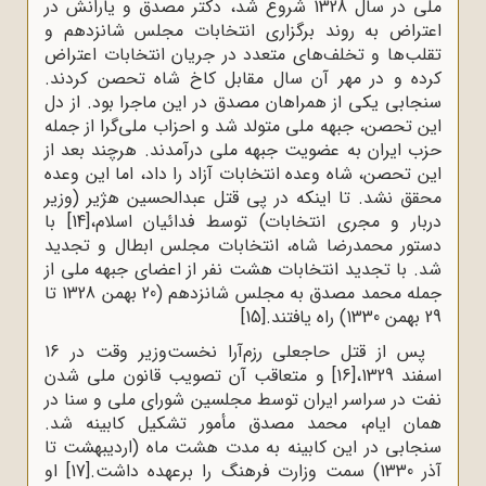
ملی در سال 1328 شروع شد، دکتر مصدق و یارانش در
اعتراض به روند برگزاری انتخابات مجلس شانزدهم و
تقلب‌ها و تخلف‌های متعدد در جریان انتخابات اعتراض
کرده و در مهر آن سال مقابل کاخ شاه تحصن کردند.
سنجابی یکی از همراهان مصدق در این ماجرا بود. از دل
این تحصن، جبهه ملی متولد شد و احزاب ملی‌گرا از جمله
حزب ایران به عضویت جبهه ملی درآمدند. هرچند بعد از
این تحصن، شاه وعده انتخابات آزاد را داد، اما این وعده
محقق نشد. تا اینکه در پی قتل عبدالحسین هژیر (وزیر
دربار و مجری انتخابات) توسط فدائیان اسلام،
[14]
با
دستور محمدرضا شاه، انتخابات مجلس ابطال و تجدید
شد. با تجدید انتخابات هشت نفر از اعضای جبهه ملی از
جمله محمد مصدق به مجلس شانزدهم (20 بهمن 1328 تا
29 بهمن 1330) راه یافتند.
[15]
پس از قتل حاجعلی رزم‌آرا نخست‌وزیر وقت در 16
اسفند 1329،
[16]
و متعاقب آن تصویب قانون ملی شدن
نفت در سراسر ایران توسط مجلسین شورای ملی و سنا در
همان ایام، محمد مصدق مأمور تشکیل کابینه شد.
سنجابی در این کابینه به مدت هشت ماه (اردیبهشت تا
آذر 1330) سمت وزارت فرهنگ را برعهده داشت.
[17]
او