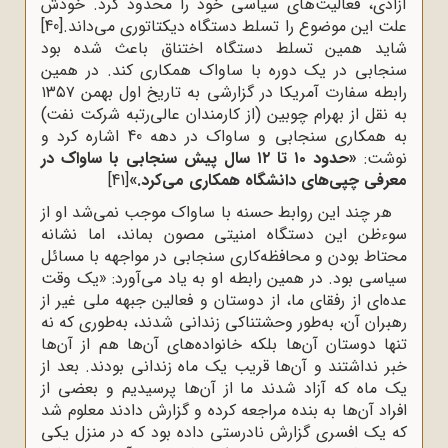
آزادی، فعالیت‌های سیاسی خود را محدود کرد. خودش
علت این موضوع را تسلط دستگاه دیکتاتوری می‌داند.
[40]
شاید همین تسلط دستگاه اختناق باعث شده بود
سنجابی در یک دوره با ساواک همکاری کند. در همین
رابطه سفارت آمریکا در گزارشی به تاریخ اول بهمن ۱۳۵۷
به نقل از بهرام چوبین (از کارمندان عالی‌رتبه شرکت نفت)
به همکاری سنجابی و ساواک در دهه 40 اشاره کرد و
نوشت:
«حدود ۱۰ تا ۱۲ سال پیش سنجابی با ساواک در
معرفی چپی‌های دانشگاه همکاری می‌کرد.»
[41]
هر چند این روابط حسنه با ساواک موجب نمی‌شد او از
سوءظن این دستگاه امنیتی مصون بماند، اما نشانه
محتاط بودن و محافظه‌کاری سنجابی در مواجهه با مسائل
سیاسی بود. در همین رابطه او به یاد می‌آورد: «یک وقت
عده‌‌ای از رفقای ما، از دوستان و فعالین جبهه ملی غیر از
رهبران آن، به‌‌طور وحشتناکی زندانی شدند، به‌‌طوری که نه
تنها دوستان آن‌ها بلکه خانواده‌‌های آن‌ها هم از آن‌ها
خبر نداشتند و آن‌ها قریب یک ماه زندانی بودند. بعد از
یک ماه که آزاد شدند ما از آن‌ها پرسیدیم و بعضی از
افراد آن‌ها به بنده مراجعه کرده و گزارش دادند معلوم شد
که یک افسری گزارش نادرستی داده بود که در منزل یکی