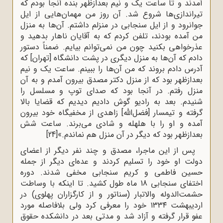
آمدند و تا ساعت یک و نیم بعدازظهر بنده آنجا بودم که
تیراندازی‌‌ها شروع شد. آن روز من مهمان‌‌هایی از ایل
جوانرود و از ایل سنجابی در منزلم داشتم. آن‌ها به منزل
من آمده بودند، تلفن کردم که به آقایان ناهار بدهید و
عذرخواهی بکنید چون من نمی‌‌توانم بیایم. ضمناً دستور
دادم که آن‌ها به منزل دیگری در پشت دانشگاه [تهران] که
آدرس دادم بروند که من آن‌ها را ببینم. ساعت یک و نیم
بعدازظهر بود که از منزل دکتر مصدق بیرون آمدم و به آن
منزل رفتم. در آنجا بود که صدای توپ و مسلسل را
شنیدم. بعد به رادیو گوش دادیم دیدیم که قضایا بالا
گرفته و تیمسار [فضل‌الله] زاهدی از مخفیگاه خود بیرون
آمده و او را با هلهله و شادی می‌‌برند. ساعت شش
بعدازظهر بود که دیگر در آن منزل هم نماندم.»
[24]
پس از این ماجرا، مصدق و چند نفر دیگر از اعضای
دولت او خود را تسلیم کردند و عده‌ای دیگر از جمله
حسین فاطمی و کریم سنجابی مخفی شدند. دوره
اختفای سنجابی 18 ماه طول کشید. تا اینکه با وساطت
حشمت‌الدوله والاتبار (سناتور و از کارگزاران پهلوی) در
اردیبهشت ۱۳۳۴ خود را معرفی کرد ولی بلافاصله مورد
عفو قرار گرفته و آزاد شد و مدتی بعد در دانشکده حقوق