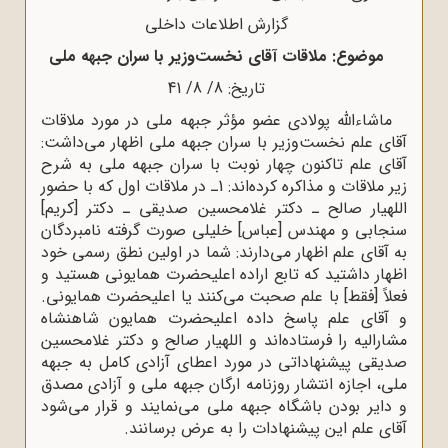
گزارش اطلاعات داخلی
موضوع: ملاقات آقای نخست‌وزیر با سران جبهه ملی
تاریخ: 8/ 8/ 41
ماشاءالله پولادی عضو مؤثر جبهه ملی در مورد ملاقات
آقای علم نخست‌وزیر با سران جبهه ملی اظهار می‌داشت:
آقای علم تاکنون چهار نوبت با سران جبهه ملی به شرح
زیر ملاقات و مذاکره کرده‌اند: 1ـ در ملاقات اول که با حضور
اللهیار صالح ـ دکتر غلامحسین صدیقی ـ دکتر [کریم]
سنجابی و مهندس [عباس] خلیلی صورت گرفته نامبردگان
به آقای علم اظهار می‌دارند: شما در اولین نطق رسمی خود
اظهار داشتید که تابع اراده اعلیحضرت همایونی هستید و
فعلاً [فقط] با علم صحبت می‌کنند یا اعلیحضرت همایونی.
و آقای علم پاسخ داده اعلیحضرت همایون شاهنشاه
مشارالیه را فرستاده‌اند و اللهیار صالح و دکتر غلامحسین
صدیقی پیشنهاداتی در مورد اعطای آزادی کامل به جبهه
ملی، اجازه انتشار روزنامه ارگان جبهه ملی و آزادی مصدق
و دایر بودن باشگاه جبهه ملی می‌نمایند و قرار می‌شود
آقای علم این پیشنهادات را به عرض برسانند.