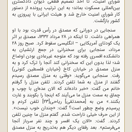
شورای امنیت، تا اخذ تصمیم قطعی دیوان دادگستری
بین‌المللی مسکوت بماند؛ به این ترتیب پرونده از دستور
کار شورای امنیت خارج شد و هیئت ایرانی با پیروزی به
کشور بازگشت.
سنجابی در دورانی که مصدق در رأس قدرت بود با او
همراهی داشت. تا اینکه در 28 مرداد 1332، مصدق بر اثر
یک کودتای آمریکایی – انگلیسی سقوط کرد. صبح روز 28
مرداد، سنجابی برای سخنرانی در جمع ارتشیان به
دانشکده افسری رفته بود که متوجه غیرعادی بودن اوضاع
شد؛ لذا بدون این که سخنرانی کند آنجا را ترک کرد و به
منزل مصدق در خیابان کاخ (خیابان فلسطین کنونی)
رفت. سنجابی می‌گوید: «وقتی به منزل مصدق رسیدم
گفتند از منزل به شما تلفن کردند. تلفن منزل را گرفتم
خانم من گفت: «خبر داده‌‌اند که الان عده‌‌ای با چوب و
چماق به سمت منزل ما می‌‌آیند که اینجا را بکوبند و غارت
بکنند.» من به [محمدتقی] ریاحی
[23]
تلفن کردم و
پرسیدم وضع چطور است؟ گفت: «چندان خوب نیست».
از این حرف خیلی ناراحت شدم. گفتم منزل ما چنین تلفن
کردند. گفت: «الان یک افسر و چند نفر سرباز آنجا
می‌‌فرستم». بعد رفقای دیگر هم به‌‌تدریج به منزل مصدق