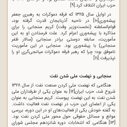
حزب ایران ائتلاف کرد.
[9]
در اوایل سال 1325 که فرقه دموکرات به رهبری جعفر
پیشه‌وری
[10]
در ناحیه آذربایجان قدرت گرفته بود،
قوام‌السلطنه (نخست‌وزیر وقت) کریم سنجابی را برای
مذاکره با پیشه‌وری اعزام کرد. علت فرستادن او به این
مأموریت، سابقه دوستی برادر سنجابی (سالار ظفر
سنجابی) با پیشه‌وری بود. سنجابی در این مأموریت
ناموفق بود؛ چرا که رهبر فرقه دموکرات میانجی‌گری او را
نپذیرفت.
[11]
سنجابی و نهضت ملی شدن نفت
هنگامی که نهضت ملی کردن صنعت نفت از سال 1328
شروع شد، حزب ایران
[12]
به عنوان یکی از طرفداران ملی
شدن نفت به این نهضت پیوست. کریم سنجابی به عنوان
یکی از اعضای این حزب در نهضت نفت فعالیت داشت.
به گفته خودش یکی از فعالیت‌های او در این دوره، بررسی
موانع و مسائل حقوقی حول محور ملی کردن نفت بود.
[13]
هنگامی که انتخابات دوره شانزدهم مجلس شورای