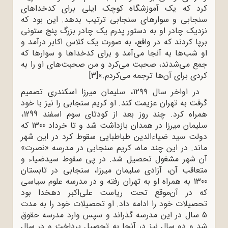
کرد که یک آموزشگاه کوچک ایلی برای کدخداهای
سنجابی و سوارهای سنجابی ترتیب بدهد. این بود که
نزدیک چادر او به دستور پدرم یک چادر بزرگ پنج ستونی
برپا کردند که در واقع، به صورت یک کلاس اکابر درآمد و
او شب‌‌ها به آنجا می‌‌آمد و برای کدخداها و سوارها که
جمع می‌‌شدند، صحبت می‌‌کرد و من صحبت‌‌های او را به
کردی برای آن‌ها ترجمه می‌‌کردم.»
[3]
در اواخر سال ۱۲۹۹، سلیمان میرزا اسکندری تصمیم
گرفت به تهران عزیمت کند. او کریم سنجابی را نیز با خود
همراه کرد. چند روز بعد از کودتای سوم اسفند 1299،
سلیمان میرزا در همدان بازداشت شد و تا خرداد 1300 که
دولت سید ضیاءالدین طباطبایی سقوط کرد در این شهر
ماند. در این چند ماه، کریم سنجابی در مدرسه «نصرت»
آن شهر مشغول تحصیل شد. در پی سقوط سیدضیاء و
متعاقب آن، آزادی سلیمان میرزا، سنجابی در تابستان
1300 به همراه او به تهران رفته و در مدرسه علوم سیاسی
که در آن‌‌موقع تحت ریاست علی‌‌اکبر دهخدا بود
تحصیلات خود را ادامه داد. او تحصیلات خود را به مدت
5 سال در این مدرسه گذراند و سپس وارد مدرسه حقوق
شد و دو سال نیز در آنجا به تحصیل پرداخت و در سال