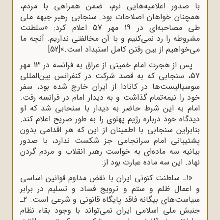
با صدور اعلامیه‌هایی نرم، ضمن همراهی با مردم،
همچنان خواهان اصلاحات بود. سنجابى رهبر جبهه ملى
طی مصاحبه‌اى در 19 مهر 57 اعلام کرد: «سلطنت
مشروطه را رد نمى‌کنیم و با آن مخالفتى نداریم. آنچه ما
مى‌خواهیم از بین رفتن کامل استبداد است.»
[52]
پس از هجرت امام خمینی از عراق به فرانسه در 13 مهر
57، سنجابی که به قصد شرکت در کنفرانس بین‌المللی
سوسیالیست‌ها در کانادا از ایران خارج شده بود، سفر
خود را نیمه‌تمام گذاشت و به دیدار امام در فرانسه رفت.
امام به این شرط حاضر به دیدار با سنحابی شد که او
دیدگاه خود درباره رژیم پهلوی را به طور صریح اعلام کند.
بنابراین سنجابی با اطمینان از این که‌ هر اقدامی‌ بدون
پشتیبانی امام سرانجامی جز شکست ندارد‌، با صدور
بیانیه‌ سه‌ ماده‌ای به خواست رهبر انقلاب و مردم گردن
نهاد. این سه ماده عبارت بود از:
«1ـ سلطنت کنونی ایران با نقض مداوم قوانین اساسی
و اعمال ظلم و ستم و ترویج فساد و تسلیم در برابر
سیاست‌های بیگانه فاقد پایگاه قانونی و شرعی است. 2ـ
جنبش ملی اسلامی ایران نمی‌تواند با وجود بقاء نظام