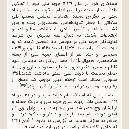
همفکران خود در سال 1339 جبهه ملی دوم را تشکیل
دادند. سران جبهه در اولین اقدام با توجه به سخنان شاه
مبنى بر برگزارى مجدد انتخابات مجلس بیستم، طى
ملاقاتى با جعفر شریف‌امامى نخست‌وزیر وقت و وزیر
کشور، خواهان تأمین آزادى انتخابات، مطبوعات و
اجتماعات شدند. به دنبال عدم پذیرش این شرایط
نمایندگان جبهه ملى در مجلس سنا تحصن کردند که به
بازداشت آنان انجامید.
[33]
از اسفند 1340 تا شهریور 1341،
سنجابی و چند نفر از اعضای جبهه ملی از جمله
غلامحسین صدیقی،
[34]
احمد زیرک‌‌زاده، مهندس سید
کاظم حسیبی، دکتر شاپور بختیار، مسعود حجازی و ... به
خاطر مخالفت با دولت علی امینی بازداشت شدند.
[35]
سنجابی معتقد است توطئه امینی موجب شد عده‌ای از
رهبران جبهه ملی در این بازه زمانی زندانی شوند.
[36]
بعد از این که اسدالله علم دولت خود را در 30 تیرماه
1341 تشکیل داد، ارتباط سران جبهه ملی با دولت حسنه و
از ایشان رفع حصر شد. سران جبهه ملی در اوایل روی کار
آمدن دولت علم چند بار با او دیدار و مذاکره کردند و
حاضر به سازش شدند. در گزارشی به تاریخ 9 آبان 1341
که حاوی نکات جالبی است در این باره آمده است: