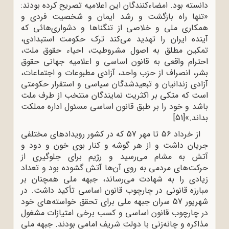
دانسته بود. امضاءکنندگان این اعلامیه تصریح کرده بودند:
«تنها راه بازگشت و رشد ایمان و شخصیت فردی و
همکاری ملی و خلاصی از تنگناها و دشواری‌هائی که
آینده ایران را تهدید می‌کند ترک حکومت استبدادی،
تمکین مطلق به اصول مشروطیت، احیاء حقوق ملت،
احترام واقعی به قانون اساسی و اعلامیه جهانی حقوق
بشر، انصراف از حزب واحد، آزادی مطبوعات و اجتماعات،
آزادی زندانیان و تبعیدشدگان سیاسی و استقرار حکومتی
است که متکی بر اکثریت نمایندگان منتخب از طرف ملت
باشد و خود را بر طبق قانون اساسی مسئول اداره مملکت
بداند.»
[51]
از خرداد 56 تا مهر 57 که در کشور رویدادهای مختلفی
جریان داشت و از هر گوشه و کنار بوی خون و دود و
آتش به مشام می‌رسید و رژیم برای جلوگیری از
حرکت‌های مردمی به روی آن‌ها آتش گشوده بود و تعداد
زیادی را به شهادت می‌رساند، جبهه ملی همچنان بر
مبارزه قانونى در چارچوب قانون اساسى تأکید داشت. در
شهریور 57 سران جبهه ملى براى تحقق خواسته‌هاى خود
در چارچوب قانون اساسى و کسب برخى امتیازات مشغول
مذاکره و چانه‌زنى با دولت شریف امامى بودند. جبهه ملی