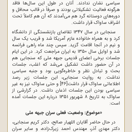
سیاسی نشان ندادند. آنان در طول این سال‌ها فاقد
هرگونه فعالیت تشکیلاتى بودند و صرفاً در قالب محافل و
دوره‌هاى دوستانه گرد هم مى‌آمدند که آن هم کاملاً تحت
اشراف ساواک قرار داشت.
سنجابی در سال ۱۳۴۷ تقاضای بازنشستگی از دانشگاه
کرد و به همراه خانواده عازم آمریکا شد و قریب یک سال
و نیم در آنجا اقامت گزید. سپس چند ماه راهی فرانسه
شد و اوایل سال ۱۳۵۰ به ایران مراجعت کرد. در این ایام
جلسات برخی اعضای قدیمی جبهه ملی که سنجابی هم
در آن حضور داشت تشکیل می‌شد که اغلب، جلسات
بحث و تبادل نظر و خاطره‌گویی بود و جنبه سیاسی
نداشت. به روایت سنجابی، این جلسات زیر رصد
اطلاعاتی ساواک قرار داشت
[46]
و حتی ساواک نیز به غیر
سیاسی بودن این جلسات اذعان داشت. در گزارشی از
ساواک به تاریخ 8 شهریور 1351 درباره این جلسات آمده
است:
«موضوع: وضعیت فعلی سران جبهه ملی
در حال حاضر آقایان اللهیار صالح، دکتر کریم سنجابی،
دکتر مهدی آذر، مهندس احمد زیرک‌زاده، و سایر سران