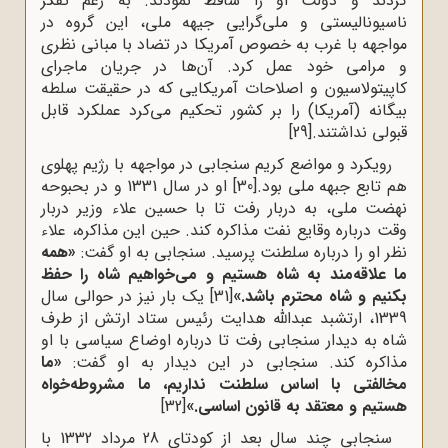
کردند و دولت او را ساقط نمودند. به رغم تفکر
ناسیونالیستی و ملی‌گرایی جیهه ملی، این گروه در
مواجهه با غرب به خصوص آمریکا در تضاد با مبانی نظری
و مرامی خود عمل کرد. آن‌ها در جریان ماجرای
کاپیتولاسیون و اصلاحات آمریکایی که در حقیقت سلطه
بیگانه (آمریکا) را بر کشور تحکیم می‌کرد عملکرد قابل
قبولی نداشتند.
[29]
رویکرد و مواضع کریم سنجابی در مواجهه با رژیم پهلوی
هم تابع جبهه ملی بود.
[30]
او در سال 1331 و در بحبوحه
نهضت ملی، به دربار رفت تا با حسین علاء وزیر دربار
وقت درباره وقایع نفت مذاکره کند. حین این مذاکره، علاء
نظر او را درباره سلطنت پرسید. سنجابی به او گفت:
«همه‌
ما علاقه‌‌مند به شاه هستیم و می‌‌خواهیم شاه را حفظ
بکنیم و شاه محترم باشد.»
[31]
یک بار نیز در حوالی سال
1339، ارتشبد عبدالله هدایت رئیس ستاد ارتش از طرف
شاه به دیدار سنجابی رفت تا درباره اوضاع سیاسی با او
مذاکره کند. سنجابی در این دیدار به او گفت:
«ما
مخالفتی با اساس سلطنت نداریم، ما مشروطه‌‌خواه
هستیم و معتقد به قانون اساسی.»
[32]
سنجابی چند سال بعد از کودتای 28 مرداد 1332 با