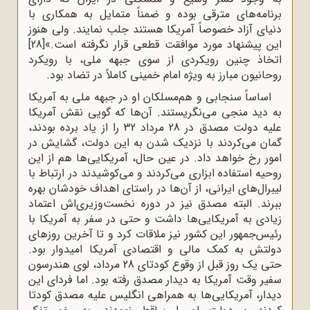
برنامه‌های مترقی بوده و ضمناً متمایل به همکاری با
دنیای آزاد خصوصاً آمریکا هستند جلب نمایند. ولی هنوز
این پیشنهاد مورد موافقت قطعی قرار نگرفته است.»
[28]
اتخاذ چنین رویکردی از سوی جبهه ملی، با رویکرد
روحانیون مبارز به ویژه امام خمینی کاملاً در تضاد بود.
اساساً سنجابی و هم‌مسلکان او در جبهه ملی به آمریکا
به دید منجی می‌نگریستند. آن‌ها که گویی نقش آمریکا
علیه دولت مصدق در 28 مرداد 32 را از یاد برده بودند،
گمان می‌کردند با نزدیک شدن به این دولت، گشایش در
امور رخ خواهد داد. در عین حال، آمریکایی‌ها هم از این
روحیه استفاده ابزاری می‌کردند و می‌کوشیدند در ارتباط با
لیبرال‌های ایرانی، از آن‌ها در راستای اهداف خودشان بهره
ببرند. البته مصدق نیز در دوره نخست‌وزیری‌اش اعتماد
زیادی به آمریکایی‌ها داشت و حتی در سفر به آمریکا با
رئیس‌جمهور این کشور نیز ملاقات کرد و تا آخرین روزهای
دولتش به کمک مالی و اقتصادی آمریکا امیدوار بود.
حتی یک روز قبل از وقوع کودتای 28 مرداد، لوی هندرسون
سفیر وقت آمریکا به دیدار مصدق رفته بود. اما فردای این
دیدار، آمریکایی‌ها به همراهی انگلیس علیه مصدق کودتا