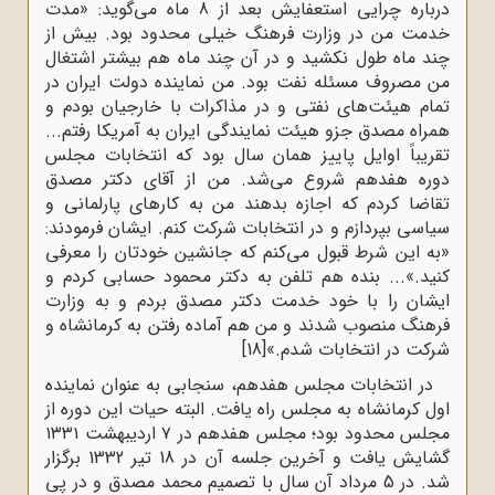
درباره چرایی استعفایش بعد از 8 ماه می‌گوید: «مدت
خدمت من در وزارت فرهنگ خیلی محدود بود. بیش از
چند ماه طول نکشید و در آن چند ماه هم بیشتر اشتغال
من مصروف مسئله‌ نفت بود. من نماینده دولت ایران در
تمام هیئت‌‌های نفتی و در مذاکرات با خارجیان بودم و
همراه مصدق جزو هیئت نمایندگی ایران به آمریکا رفتم...
تقریباً اوایل پاییز همان سال بود که انتخابات مجلس
دوره‌ هفدهم شروع می‌‌شد. من از آقای دکتر مصدق
تقاضا کردم که اجازه بدهند من به کارهای پارلمانی و
سیاسی بپردازم و در انتخابات شرکت کنم. ایشان فرمودند:
«به این شرط قبول می‌‌کنم که جانشین خودتان را معرفی
کنید.»... بنده هم تلفن به دکتر محمود حسابی کردم و
ایشان را با خود خدمت دکتر مصدق بردم و به وزارت
فرهنگ منصوب شدند و من هم آماده‌ رفتن به کرمانشاه و
شرکت در انتخابات شدم.»
[18]
در انتخابات مجلس هفدهم، سنجابی به عنوان نماینده
اول کرمانشاه به مجلس راه یافت. البته حیات این دوره از
مجلس محدود بود؛ مجلس هفدهم در ۷ اردیبهشت ۱۳۳۱
گشایش یافت و آخرین جلسه آن در 18 تیر 1332 برگزار
شد. در 5 مرداد آن سال با تصمیم محمد مصدق و در پی