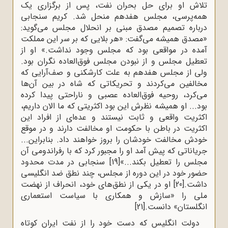
تلاش او برای حل بحران نفت، پس از برگزاری یک
همه‌پرسی، مجلس هفدهم منحل شد. کریم سنجابی
درباره تصمیم مصدق مبنی بر انحلال مجلس می‌گوید:
«مصدق همیشه می‌‌گفت: «هر بلایی که بر سر این مملکت
آمده در مواقعی بود که مجلس وجود نداشت.» او از
تعطیل مجلس و از نبودن مجلس فوق‌العاده نگران بود.
ولی از مجلس هفدهم به علت کارشکنی و صف‌‌آرایی که
مخالفین می‌‌کردند و تحریکاتی که شاه در بین آن‌ها
می‌‌کرد، روحیه‌ فوق‌العاده عصبی و ناراحتی پیدا کرده
بود... او همیشه نظرش این بود اکثریتی که ما الان داریم،
اکثریت واقعی و ثابت نیستند و عده‌‌ای از افراد این
اکثریت در باطن با حکومت او مخالفت دارند و در موقع
خودش مخالفت خودشان را بروز خواهند داد. بنابراین...
جریاناتی که پیش آمد او را مجبور کرد که با رفراندومی آن
مجلس را تعطیل بکند...»
[19]
سنجابی در مدت محدود
حضور خود در این دوره از مجلس، چند نطق ضد انگلیسی
داشت.
[20]
او در یکی از نطق‌های خود، انحراف از نهضت
ملی را «سازش و همکاری با سیاست استعماری
انگلستان» دانست.
[21]
دولت انگلیس که دست خود را از نفت ایران کوتاه