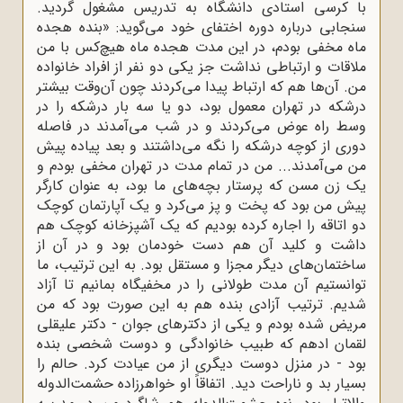
با کرسی استادی دانشگاه به تدریس مشغول گردید.
سنجابی درباره دوره اختفای خود می‌گوید: «بنده هجده
ماه مخفی بودم، در این مدت هجده ماه هیچ‌‌کس با من
ملاقات و ارتباطی نداشت جز یکی دو نفر از افراد خانواده
من. آن‌ها هم که ارتباط پیدا می‌‌کردند چون آن‌‌وقت بیشتر
درشکه در تهران معمول بود، دو یا سه بار درشکه را در
وسط راه عوض می‌‌کردند و در شب می‌‌آمدند در فاصله
دوری از کوچه درشکه را نگه می‌‌داشتند و بعد پیاده پیش
من می‌‌آمدند... من در تمام مدت در تهران مخفی بودم و
یک زن مسن که پرستار بچه‌‌های ما بود، به عنوان کارگر
پیش من بود که پخت و پز می‌‌کرد و یک آپارتمان کوچک
دو اتاقه را اجاره کرده بودیم که یک آشپزخانه کوچک هم
داشت و کلید آن هم دست خودمان بود و در آن از
ساختمان‌‌های دیگر مجزا و مستقل بود. به این ترتیب، ما
توانستیم آن مدت طولانی را در مخفیگاه بمانیم تا آزاد
شدیم. ترتیب آزادی بنده هم به این صورت بود که من
مریض شده بودم و یکی از دکترهای جوان - دکتر علیقلی
لقمان ادهم که طبیب خانوادگی و دوست شخصی بنده
بود - در منزل دوست دیگری از من عیادت کرد. حالم را
بسیار بد و ناراحت دید. اتفاقاً او خواهرزاده حشمت‌‌الدوله