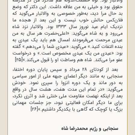
والاتبار بود. نوه‌ حشمت‌‌الدوله هم شاگرد من در مدرسه
حقوق بود و خیلی به من علاقه داشت. این دکتر که وضع
بد حال مرا دید، به‌‌طور خصوصی به والاتبار می‌‌گوید که
فلان‌‌کس حالش خوب نیست و این بعد از هجده ما
نزدیک ایام عید نوروز سال ۱۳۳۳ بود. والاتبار نزد شاه
می‌‌رود و به شاه می‌‌گوید: «اعلی‌حضرت هر سال به من
عیدی مرحمت می‌‌فرمودند امسال هم باید یک عیدی به
بنده التفات کنید.» می‌‌گوید: «عیدی شما را می‌‌دهم.» گفته
بود: «عیدی من یک عیدی مخصوص است.» و درخواست
عفو مرا می‌‌کند. شاه هم وساطت او را قبول می‌‌کند.»
[25]
بعد از کودتای 28 مرداد و سپس پایان دوره اختفا،
سنجابی به مانند دیگر اعضای جبهه ملی از امور سیاسی
به دور ماند و یک دوره انزوا را سپری نمود. خودش
می‌گوید: «در تمام این مدت هفت، هشت سال در واقع
بعد از اینکه نهضت مقاومت ملی خنثی شد و اثری نکرد،
برای ما دیگر امکان فعالیتی نبود، جز جلسات مهمانی
بزرگ یا کوچک که گاهی با یکدیگر داشتیم.»
[26]
سنجابی و رژیم محمدرضا شاه