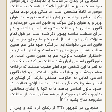
سنجابی در زندان در ملاقات با نمایندگان دربار موضع
خود نسبت به رژیم را اینطور اعلام کرد: «نسبت به سلطنت
موضع ما کاملاً مشخص است. ما مدتی وزیر بوده، مدتی
وکیل مجلس بوده‌‌ایم. در زمان کابینه مصدق ما به عنوان
وزیر و به عنوان وکیل سوگند به قانون اساسی خورده‌‌ایم و
قانون اساسی هم سلطنت مشروطه را مقرر داشته و هم
در آن سلطنت سلسله پهلوی ذکر شده است. در طول تمام
مبارزات یکی دو سه سال اخیر هم ما چیزی جز اجرای
قانون اساسی نخواسته‌‌ایم. در کنگره جبهه ملی هم همین
مطلب به‌‌طور صریح معین شده است و شعار ما مبنی بر
«استقرار حکومت قانونی» هم به همین معنی است. بر
طبق قانون اساسی ایران شاه سلطنت می‌‌کند نه حکومت.
به نظر ما این شخص خود اعلی‌حضرت هستند که برخلاف
مقام خودشان و برخلاف مصالح سلطنت و برخلاف قانون
اساسی تمایل به حکومت مستقل دارند. اگر ایشان بر
اصول مشروطیت باقی بمانند و به ما آزادی فعالیت در
حدود قانون اساسی بدهند ما نه تنها با ایشان مخالفتی
نداریم، بلکه در صورت لزوم هم ممکن است از سلطنت
مشروطه دفاع بکنیم.»
[39]
سنجابی در شهریور 1342 از زندان آزاد شد و پس از