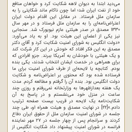
می‌دید ابتدا به دیوان لاهه شکایت کرد و خواهان منافع
خود از نفت ایران شد؛ اما چون ناکام ماند شکایتی را به
سازمان ملل فرستاد. در مقابل این اقدام دولت ایران
اعتراض‌نامه‌ای را به سازمان ملل فرستاد و در مهر سال
1330 مصدق در صدر هیئتی عازم نیویورک شد. سنجابی
نیز یکی از اعضای این هیئت بود. او به یاد می‌آورد:
«دولت انگلیس به شورای امنیت شکایت کرد و آقای دکتر
مصدق به این فکر افتاد که خودش در این کار شرکت کند
و یک هیئتی با خودشان به آمریکا ببرند. جزو افرادی که
برای همراهی در خدمت ایشان انتخاب شدند، یکی بنده
بودم. کتابچه یا لایحه‌‌ای از طرف شورای امنیت برای ما
فرستاده شده بود که محتوی بر اعتراض‌‌نامه و شکایت
دولت انگلیس بود. بنده آن را گرفتم و مطالعه کردم. مدت
یک هفته بعدازظهرها به وزارتخانه نمی‌‌رفتم و روزی چند
ساعت در منزل خود می‌‌نشستم و در پاسخ به آن
شکایت‌‌نامه یک لایحه در قریب بیست صفحه ترتیب
دادم.»
[22]
در نهایت مصدق و هیئت همراه او، طی چند
جلسه در شورای امنیت سازمان ملل از حقوق ایران دفاع
کردند و سرانجام پس از چهار جلسه در ۲۷ مهر نماینده
فرانسه در شورای امنیت پیشنهاد داد شکایت انگلیس از