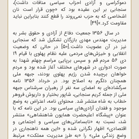
دموکراسی و آزادی احزاب سیاسی منافات داشت)،
سنجابی بر این عقیده بود که «چون قرار است نان
اشخاصی که به حزب نمی‌روند را قطع کنند بنابراین نباید
مقاومت کرد.»
[49]
در سال 1356 جمعیت دفاع از آزادی و حقوق بشر به
مدیریت مهندس مهدی بازرگان تشکیل شد که سنجابی
نیز در آن عضویت داشت.
[50]
در حالی که وضعیت
انقلابى و خیزش‌هاى مردمى علیه نظام پهلوى با قیام 19
دى 56 مردم قم و سپس برپایى مراسم چهلم شهدا به
صورت ادوارى در شهرهاى مختلف آغاز شده بود و مردم
خواهان برچیده شدن رژیم پهلوی بودند، جبهه ملی
همچنان دلگرم به اصلاح بود. در خرداد 1356 نامه
سرگشاده‌ای به امضای سه نفر از رهبران سرشناس جبهه
ملی از جمله کریم سنجابی، شاپور بختیار و داریوش فروهر
خطاب به شاه منتشر شد. محتوای نامه، اعتراض به وضع
موجود و فقدان آزادی‌های سیاسی بود. در این نامه که با
عنوان «پیشگاه اعلیحضرت همایون شاهنشاهی» منتشر
شد، نسبت به «نابسامانی‌های سیاسی و اجتماعی و
اقتصادی» اظهار نگرانی شده و «این همه ناهنجاری در
وضع زندگی ملی» را «به طرز مدیریت مملکت» مرتبط