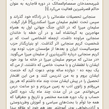
شیرمحمد‌خان صمصام‌‌الممالک در دوره قاجاریه به عنوان
حاکم قصرشیرین فعالیت می‌کرد.
[1]
سنجابی تحصیلات مقدماتی را در زادگاه خود گذراند و
سپس تحت تعلیم سلیمان میرزا اسکندری
[2]
قرار گرفت.
سلیمان میرزا که در اثنای جنگ جهانی اول به همراه
مهاجرین به کرمانشاه آمد و در آن خطه با خاندان
سنجابی مراوده داشت، ازجمله اشخاصی است که بر
شخصیت کریم سنجابی اثر گذاشت. او بنیان‌گذار حزب
سوسیالیست ایران و بعدها از مؤسسان حزب توده بود.
کریم سنجابی درباره تأثیرپذیری از سلیمان میرزا می‌گوید:
«در مدتی که مرحوم سلیمان میرزا در خانه ما بود خود
ایشان با لطفشان و با محبت خاصی که داشتند، از من که
یک بچه ده - دوازده ساله بودم، دعوت کرد که خدمت
ایشان بروم و به من تدریس کنند و من این افتخار
تحصیل را در پیش ایشان مدت چند ماه داشتم که هر روز
می‌‌رفتم و زانوی ادب به زمین می‌‌زدم و دو ساعت درس
می‌‌خواندم. من در آن مدت چند ماه یک دوره کامل
حساب و یک دوره هندسه مختصر و تاریخ و جغرافیا که
همه جا توأم با بحث‌‌های سیاسی و آموزش وطن‌‌دوستی
و آزادی‌‌خواهی بود، آموختم. بعد هم خود او علاقه پیدا