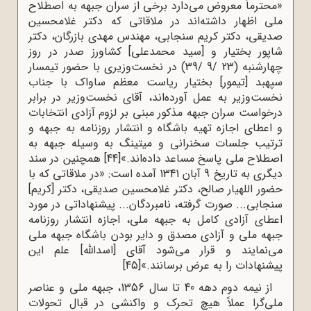
«محترماً معروض می‌دارد برخی از سران جبهه به اصطلاح
ملی اظهار داشته‌اند در ملاقاتی که دکتر غلامحسین
صدیقی، دکتر کریم سنجابی، مهندس مهدی بازرگان، دکتر
شاپور بختیار و [سید محمدعلی] کشاورز صدر در روز
چهارشنبه (23 /9 /39) در نخست‌وزیری با حضور تیمسار
سپهبد [تیمور] بختیار ریاست معظم ساواک با جناب
نخست‌وزیر به عمل آورده‌اند، آقای نخست‌وزیر در برابر
درخواست سران جبهه مذکور مبنی بر لزوم آزادی انتخابات
و اعطای اجازه تهیه باشگاه و انتشار روزنامه به جبهه و
ترتیب جلسات سخنرانی و میتینگ به وسیله جبهه به
اصطلاح ملی پاسخ مساعد داده‌اند.»
[44]
همچنین در سند
دیگری به تاریخ 9 آبان 1341 آمده است: «در ملاقاتی که با
حضور اللهیار صالح، دکتر غلامحسین صدیقی، دکتر [کریم]
سنجابی... صورت گرفته، نامبردگان... پیشنهاداتی در مورد
اعطای آزادی کامل به جبهه ملی، اجازه انتشار روزنامه
جبهه ملی و آزادی مصدق و دایر بودن باشگاه جبهه ملی
می‌نمایند و قرار می‌شود آقای [اسدالله] علم این
پیشنهادات را به عرض برسانند.»
[45]
از نیمه دوم دهه 40 تا سال 1356، جبهه ملی و عناصر
ملى‌گرا عملاً هیچ تحرک و واکنشى در قبال تحولات