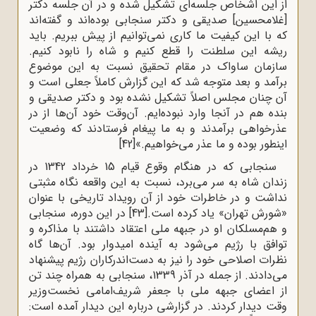
از این اشخاص جلسه‌‌ای تشکیل شده و در آن جلسه دکتر
[غلامحسین] صدیقی و دکتر سنجابی بوده‌‌اند و گفته‌‌اند
که با این کیفیت ما کاری نمی‌‌توانیم از پیش ببریم. باید
ریشه این سلطنت را قطع کنیم و شاه را نابود کنیم.
سازمان ساواک در مقام تحقیق نسبت به این موضوع
برآمد و بعد متوجه شد که این گزارش کاملاً جعلی است و
آن چنان مجلس اصلاً تشکیل نشده بود و دکتر صدیقی و
بنده هم در آنجا وارد نبوده‌‌ایم. آن‌‌وقت خود آن‌ها از در
عذرخواهی برآمدند و به ما پیغام فرستادند که وضعیت
اینطور بوده و ما عذر می‌‌خواهیم.»
[42]
سنجابی که در هنگام وقوع قیام 15 خرداد 1342 در
زندان شاه به سر می‌برد، نسبت به این واقعه نگاه مثبتی
نداشت و در خاطرات خود از آن رویداد تاریخی با عنوان
«شورش تهران» یاد کرده است.
[43]
در این دوره، سنجابی
و هم‌مسلکان او در جبهه ملی اعتقاد داشتند با مذاکره و
توافق با رژیم می‌شود به آینده امیدوار بود. آن‌ها گاه
نظرات اصلاحی خود را نیز به دست‌اندرکاران رژیم پیشنهاد
می‌دادند. از جمله در آذر 1339، سنجابی به همراه چند تن
از اعضای جبهه ملی با جعفر شریف‌امامی نخست‌وزیر
وقت دیدار کردند. در گزارشی درباره این دیدار آمده است: