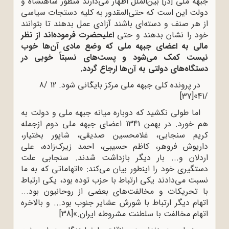
جبهه ملی [در] بین‌الملل اظهار می‌دارند منظور شاهنشاه و
دولت این است که حتی‌المقدور به کلیه دستجات سیاسی
از هر صنف و دسته‌ای باشند آزادی عمل بدهند تا بتوانند
خود را نشان بدهند و حتی
اعلیحضرت فرموده‌اند از نظر
مالی به اعضای جبهه ملی که وضع مادی آن‌ها خوب
نیست کمک می‌شود و پست‌های نسبتاً خوبی در
دستگاه‌های دولتی به آن‌ها ارجاع گردد.
در پرونده کلی جبهه ملی مرکز بایگانی شود. 12 /8
[37]
/41»
اما طولی نکشید که دوباره میانه جبهه ملی و دولت به
هم خورد. در بهمن 1341 اعضای جبهه ملی دوم ازجمله
کریم سنجابی، غلامحسین صدیقی، شاپور بختیار،
داریوش فروهر، کاظم حسیبی، احمد زیرک‌‌زاده، علی
اردلان و... بار دیگر بازداشت شدند. سنجابی علت
دستگیری خود را اینطور بیان می‌کند: «اتهاماتی که به ما
نسبت می‌‌دادند یکی ارتباط با حزب توده بود، یکی ارتباط
با تحریکات و مخالفت‌‌های بعضی از روحانیون بود...
اتهام دیگر ارتباط با شورش عشایر جنوب بود... و بالاخره
اتهام مخالفت با سلطنت مشروطه ایران.»
[38]