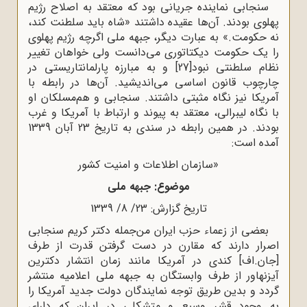
سنجابی نماینده جریانی بود که معتقد به اصلاح رژیم
پهلوی بودند. آن‌ها عقیده داشتند «شاه باید سلطنت کند،
نه حکومت.» به عبارت دیگر، جبهه ملی اگرچه رژیم پهلوی
را‌‌ ‌‌یک حکومت دیکتاتوری می‌دانست ولی خواهان تغییر
نظام سلطنتی‌‌ ‌‌نبود
[27]
و به مبارزه‌ پارلمانتاریستی در
چارچوب قانون‌ اساسی‌ می‌اندیشید. آن‌ها در رابطه با
آمریکا نیز نگاه مثبتی داشتند. سنجابی و هم‌مسلکان او
با نگاه لیبرالی، معتقد به پیوند و ارتباط با آمریکا و غرب
بودند. در همین رابطه در سندی به تاریخ 23 آبان 1339
آمده است:
«سازمان اطلاعات و امنیت کشور
موضوع: جبهه ملی
تاریخ گزارش: 23/ 8/ 1339
بعضی از زعماء حزب ایران من‌جمله دکتر کریم سنجابی
اصرار دارند که مقارن در دست گرفتن قدرت از طرف
[جان.اف] کندی در آمریکا مانند زمان انتشار دکترین
آیزنهاور از طرف وابستگان به جبهه ملی اعلامیه منتشر
گردد و بدین طریق توجه نمایندگان دولت جدید آمریکا را
به وجود قشر وسیع و متشکلی در ایران که دارای