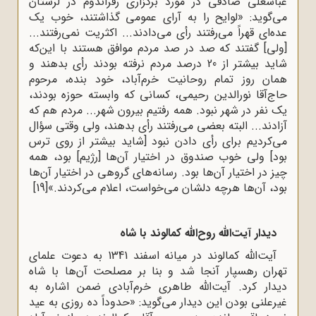
عباسعلی صادقی در مورد برگزاری رفراندوم در لرستان
می‌گوید: «لوایح را به آرای عمومی گذاشتند، خوب یک
عده‌ای قهراً می‌رفتند رأی می‌دادند... اکثریت نمی‌رفتند...
[ولی] گفتند که صد در صد مردم موافق هستند با این‌که
شاید بیشتر از 20 درصد مردم نرفته بودند رأی بدهند و
همان روز تمام روحانیت خرم‌آباد، خود بنده، مرحوم
حاج‌آقا نورالدین رحیمی، کسانی که وابسته حوزه بودند،
یک نفر در شهر نبود. همه رفتیم بیرون شهر... مردم هم که
آزادند... البته بعضی می‌رفتند رأی بدهند، ولی وقتی سؤال
می‌کردیم برای رأی دادن نبود [شاید بیشتر از روی ترس
بود] ولی خوب صندوق در اختیار آن‌ها [رژیم] بود، همه
چیز در اختیار آن‌ها بود. رسانه‌های گروهی در اختیار آن‌ها
بود، آن‌ها هرچه دلشان می‌خواست، اعلام می‌کردند.»
[19]
دیدار آیت‌الله روح‌الله کمالوند با شاه
آیت‌الله کمالوند
در میانه اسفند 1341 به دعوت علمای
تهران رهسپار آنجا شد و بنا بر مصلحت آن‌ها با شاه
دیدار کرد. آیت‌الله طاهری خرم‌آبادی ضمن اشاره به
غیرعلنی بودن این دیدار می‌گوید: «حدوداً ده روزی به عید