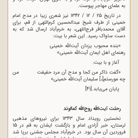
به علمای مهاجر پیوست.
در تاریخ 25 / 12 / 1342 نیز شعری زیبا در مدح امام
خمینی از طرف شیخ عبدالحسین کرم‌اللهى از قم، براى
آقاى محمدباقر فرج‌اللهى، به خرم‌آباد ارسال شد که به
دست ساواک رسید. این شعر با بیت:
«بنده محبوب یزدان آیت‌اللّه‌ خمینى
رهنماى اهل ایمان آیت‌اللّه‌ خمینى»
آغاز و با بیت:
«گفت ذاکر من کجا و مدح آن مرد حقیقت من
چه مورستم[،] سلیمان آیت‌اللّه‌ خمینى»
پایان می‌یابد.
[41]
رحلت آیت‌الله روح‌الله کمالوند
نخستین رویداد سال 1343 برای نیروهای مذهبی
لرستان، خبر آزادی امام و بازگشت ایشان به قم در 15
فروردین آن سال بود. در خرم‌آباد مجلس جشنی برپا شد