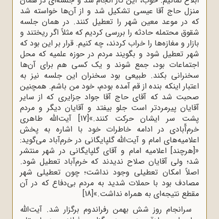
ابلاغ نمائیم. خوب، این کار انجام شد و جلسه‌ای در همان
منزل حاج آقا عیسی تشکیل شد و از آن‌ها خواسته شد
که در موعد معین شهر را تعطیل کنند. در همان جلسه
شقوق محتمله حادثه را بررسی کردیم که مثلاً اگر ریختند و
بازار و مغازه‌ها را خراب کردند، چه کنیم. قرار بر این بود که
شهر تعطیل شود و بگویند مردم در حوزه علمیه که محل
اجتماعات بود، جمع شوند و یک کسی هم برای آن‌ها
سخنرانی بکند. طبیعی بود سخنران این جلسه نیز به
اعتبار اینکه بنده از قم آمده بودم، خود من باشم. همچنین
صحبت شد که آقای حاج آقا جواد جزایری که از سایر
آقایان پیرمردتر است جلو بیفتد و آقایان دیگر و مردم
پشت سر ایشان حرکت کنند.»
[17]
آیت‌الله طاهری
خرم‌آّبادی در ادامه خاطرات خود با اشاره به پخش
اعلامیه‌های امام و آیت‌الله گلپایگانی در خرم‌آباد می‌گوید:
«[هرچند] اعلامیه امام و آقای گلپایگانی در شهر منتشر
شد؛ ولی آقایان صلاح ندیدند که خرم‌آباد تعطیل شود.
اصلاً امکان تعطیلی وجود نداشت؛ چون تعطیلی شهر
مصادف بود با حملات شدید به مردم بی‌دفاع که در آن
مقطع نتیجه‌ای به همراه نداشت.»
[18]
سرانجام روز شش بهمن رفراندوم برگزار شد. آیت‌الله