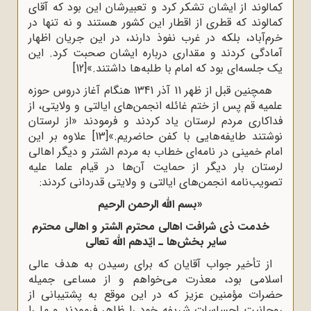
کمالوند از ایشان تشکر کرد و تعبیرشان این بود که آقای
کمالوند که قطری از اقطار این کشور هستند و نه تنها در
خرم‌آباد، بلکه در غرب نفوذ دارند، در این جریان اظهار
آمادگی کردند و مقداری درباره ایشان صحبت کرد. این
یک جلسه‌ای بود که امام با طلبه‌ها داشتند.»
[12]
همچنین قبل از ظهر 11 آذر 1341 هنگام آغاز دروس حوزه
علمیه قم پس از ختم غائله انجمن‌های ایالتی و ولایتی، از
فداکاری مردم لرستان یاد کردند و فرمودند «از لرستان
نوشتند طایفه‌هایی با کفن حاضریم.»
[13]
علاوه بر این
امام خمینی در نامه‌ای خطاب به مردم الشتر و دیگر اهالی
لرستان بار دیگر از حمایت آن‌ها در قیام علما علیه
تصویب‌نامه انجمن‌های ایالتی و ولایتی‌ قدردانی کردند:
‌«بسم الله الرحمن الرحیم‌
‌‌خدمت ذی شرافت اهالی محترم الشتر و اهالی محترم
سایر بخش‌ها ـ ایّدهم الله تعالی
‌از تأخیر جواب آقایان که برای رسیدن به هدف عالی
اسلامی بود، معذرت‌‌ ‌‌می‌خواهم و از مساعی جمیله
حضرات مؤمنین عزیز که در این موقع به پشتیبانی از‌‌
‌‌روحانیت احساسات شریفه خود را ظاهر فرمودند و ما را