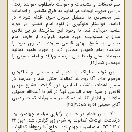
بیم تحرکات و تشنجات و حوادث نامطلوب خواهد رفت.
در این صورت ایجاب می‌نماید به طرق مقتضی و اقدامات
غیر محسوس به تعطیل نمودن حوزه اقدام شود.» در
ادامه، خواستار جلوگیری از نفوذ امام خمینی در حوزه
علمیه خرم‌آباد شد. با وجود این تلاش‌ها، در پی تلاش
مبارزان، مسئولیت حوزه علمیه خرم‌آباد از طرف امام
خمینی به شیخ مهدی قاضی سپرده شد. وی خود را
نماینده امام خمینی معرفی کرد و حوزه علمیه کمالیه
خرم‌آباد نقش واسط بین مردم خرم‌آباد و امام خمینی را
عهده‌دار شد.
[44]
این ترفند ساواک با تدبیر امام خمینى و شاگردان
مرحوم حاج آقا روح‌الله کمالوند خنثی شد و مدرسه در
مسیر اهداف انقلاب اسلامی قرار گرفت: «شیخ مهدی
قاضی و سید جواد الیاسی قبلاً در قم با آیت‌الله خمینی
ملاقات و اظهار نظر نموده که حوزه خرم‌آباد تحت رهبری
آقای خمینی اداره شود.»
[45]
تأثیر این اقدام در جریان برگزاری مراسم چهلمین روز
درگذشت آیت‌الله کمالوند به شرح زیر گزارش شد: «روز 22
/ 3 / 43 به مناسبت چهلم فوت حاج آقا روح‌الله کمالوند،