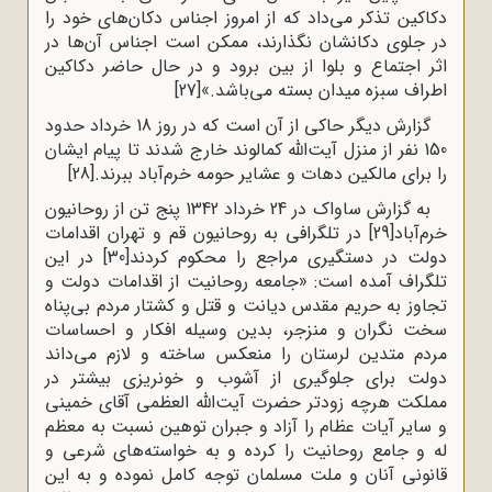
دکاکین تذکر می‌داد که از امروز اجناس دکان‌های خود را
در جلوی دکانشان نگذارند، ممکن است اجناس آن‌ها در
اثر اجتماع و بلوا از بین برود و در حال حاضر دکاکین
اطراف سبزه میدان بسته می‌باشد.»
[27]
گزارش دیگر حاکی از آن است که در روز 18 خرداد حدود
150 نفر از منزل آیت‌الله کمالوند خارج شدند تا پیام ایشان
را برای مالکین دهات و عشایر حومه خرم‌آباد ببرند.
[28]
به گزارش ساواک در 24 خرداد 1342 پنج تن از روحانیون
خرم‌آباد
[29]
در تلگرافی به روحانیون قم و تهران اقدامات
دولت در دستگیری مراجع را محکوم کردند
[30]
در این
تلگراف آمده است: «جامعه روحانیت از اقدامات دولت و
تجاوز به حریم مقدس دیانت و قتل و کشتار مردم بی‌پناه
سخت نگران و منزجر، بدین وسیله افکار و احساسات
مردم متدین لرستان را منعکس ساخته و لازم می‌داند
دولت برای جلوگیری از آشوب و خونریزی بیشتر در
مملکت هرچه زودتر حضرت آیت‌الله العظمی آقای خمینی
و سایر آیات عظام را آزاد و جبران توهین نسبت به معظم
له و جامع روحانیت را کرده و به خواسته‌های شرعی و
قانونی آنان و ملت مسلمان توجه کامل نموده و به این