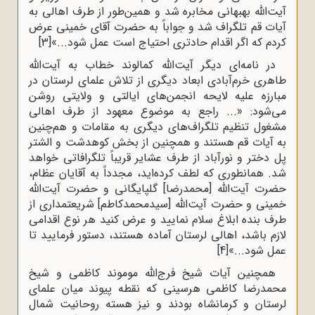
آیت‌الله بهبهانی مخابره شد و همین‌طور از طرف اهالی به
آیات قم تلگراف شد و جواباً به حضرت آقای خمینی عرض
کردم که اگر اقدام حادتری احتیاج است عمل شود...»
[3]
در نامه‌ای دیگر آیت‌الله کمالوند خطاب به آیت‌الله
طاهری خرم‌آبادی ابعاد دیگری از تلاش علمای لرستان در
مبارزه علیه لایحه انجمن‌های ایالتی و ولایتی روشن
می‌شود: «... راجع به موضوع معهود از طرف اهالی
مشغول تنظیم تلگراف‌های دیگری به مقامات و هم‌چنین
به آیات قم هستند و همچنین از بخش کوهدشت و الشتر
پل دختر و نورآباد از طرف عشایر قریباً تلگرافاتی خواهد
شد. همانطوری که لطف کرده‌اید، مجدداً به آقایان عظام،
حضرت آیت‌الله [محمدرضا] گلپایگانی و حضرت آیت‌الله
خمینی و حضرت آیت‌الله [سیدمحمدکاطم] شریعتمداری از
طرف بنده ابلاغ سلام نمایید و عرض کنید هر نوع اقدامی
لازم باشد، اهالی لرستان آماده هستند، دستور فرمایید تا
عمل شود...»
[4]
همچنین آیات شیخ فرج‌الله موموند کاظمی و شیخ
محمدرضا کاظمی هرسینی که نقطه پیوند میان علمای
لرستان و کرمانشاه بودند و نیز هسته روحانیت شمال