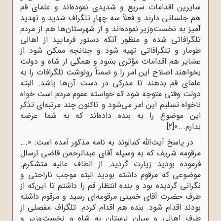
سایرین اقدامات سریع و شدیدی نموده‌اند و علمای قم
هم جلساتی دارند و فعلاً سه چهار تلگراف شدید و تهدید
آمیز به نخست‌وزیر نموده‌اند و از شهرستان‌ها هم از مردم
تلگرافاتی شده و منظور آنکه دستور فرمایید از اهالی
طومار و تلگرافاتی تهیه شود و چنانچه ممکن شود از
عشایر هم اقدامات مؤثری بشود و همگی از شاه و دولت
بخواهند اصلاح این امر را و ضمناً رونوشت تلگرافات را به
علمای قم بدهند تا مدرکی در دست آن‌ها باشد. البته
دولت وقتی متوجه شود که خواسته عموم مردم است خواه
ناخواه تسلیم این امر می‌شود و تاکنون چند مرتبه‌ای تذکر
این موضوع را به بنده داده‌اند که به شما عرضه
بدارم...»
[2]
در پاسخ آیت‌الله کمالوند به نامه مذکور آمده است: «...
مرقومه شریف که به وسیله آقای عبدالرحمن قاضی ارسال
فرموده بودید زیارت گردید. از الطاف عالیه متشکرم.
موضوعی که مرقوم داشته بودید البته موجب ناراحتی و
نگرانی گردیده بود و بنده انتظار قم را داشتم تا این‌که از
طرف حضرت آقای خمینی مرقومه‌ای رسید و مرقوم داشته
بودند اقدام شود. بنده هم اقدام کردم. تلگراف مفصلی از
طرف اهالی و سران لرستان به شاه و نخست‌وزیر و