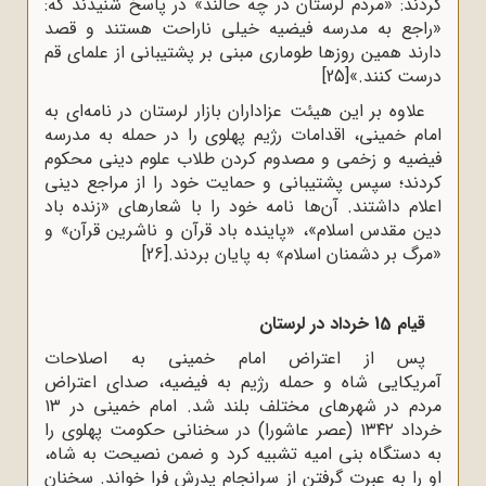
کردند: «مردم لرستان در چه حالند» در پاسخ شنیدند که:
«راجع به مدرسه فیضیه خیلی ناراحت هستند و قصد
دارند همین روزها طوماری مبنی بر پشتیبانی از علمای قم
درست کنند.»
[25]
علاوه بر این هیئت عزاداران بازار لرستان در نامه‌ای به
امام خمینی، اقدامات رژیم پهلوی را در حمله به مدرسه
فیضیه و زخمی و مصدوم کردن طلاب علوم دینی محکوم
کردند؛ سپس پشتیبانی و حمایت خود را از مراجع دینی
اعلام داشتند. آن‌ها نامه خود را با شعارهای «زنده باد
دین مقدس اسلام»، «پاینده باد قرآن و ناشرین قرآن» و
«مرگ بر دشمنان اسلام» به پایان بردند.
[26]
قیام 15 خرداد در لرستان
پس از اعتراض امام خمینی به اصلاحات
آمریکایی شاه و حمله رژیم به فیضیه، صدای اعتراض
مردم در شهرهای مختلف بلند شد. امام خمینی در ۱۳
خرداد ۱۳۴۲ (عصر عاشورا) در سخنانی حکومت پهلوی را
به دستگاه بنی امیه تشبیه کرد و ضمن نصیحت به شاه،
او را به عبرت گرفتن از سرانجام پدرش فرا خواند. سخنان