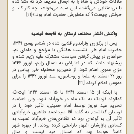
ملاقات خودش با شاه را به اجمال تعریف کرد که مثلاً شاه
با بی‌اعتنایی می‌گفت، این سید می‌خواهد چه کار کند و
حرفش چیست؟ که منظورش حضرت امام بود.»
[21]
واکنش اقشار مختلف لرستان به فاجعه فیضیه
پس از برگزاری رفراندوم قلابی شاه در ششم بهمن 1341،
حضرت امام طی نشست هفتگی با مراجع و علمای قم،
خواهان در پیش گرفتن سیاست مشترک علیه رژیم شده و
پیشنهاد دادند که در اعتراض به اعمال رژیم، نوروز 1342
عزای عموی اعلام شود. از همین‌رو معظم‌له طی پیامی در
روز 22 اسفند به علما و روحانیون، عید نوروز 1342 را عزای
عمومی اعلام کردند.
[22]
با اینکه از 15 اسفند 1341 تا 15 اسفند 1342 آیت‌الله
کمالوند نزدیک به یک ماه در خرم‌آباد نبود، ولی اعلامیه
تحریم عید نوروز توسط امام خمینی، تأثیر خود را در
لرستان گذاشت. به گفته آقا سیداحمد طاهری خرم‌آبادی
تأثیر آن به گونه‌ای بود که «قنادی‌های خرم‌آباد نسبت به
کسادی بازارشان اظهار ناراحتی کرده بودند. از چهره شهر
کاملاً هویدا بود که امسال عید نیست و سال