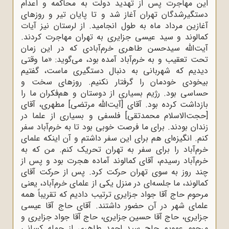
این مهاجرت پس از تهدید دولت به محاکمه و اعدام
دستگیرشدگان تهران آغاز شد و تا پایان تیر و روزهای
آغازین مرداد ماه به طول انجامید. از لرستان نیز آیات
کمالوند و سید عیسی جزایری به تهران مهاجرت کردند.
آیت‌الله سیدحسن طاهری خرم‌آبادی که در این زمان
تحت تعقیب و به خرم‌آباد آمده بود، می‌گوید: «ما وقتی
دیدیم که شهربانی به دنبال دستگیری ماست، گفتیم
بیخودی خودمان را گرفتار نکنیم. روزهای سخت و
حساسی بود. رژیم بسیاری از دوستان و هم‌فکران ما را
بازداشت کرده بود. آقای [آیت‌الله مرتضی] مطهری، آقای
[حجت‌الاسلام محمدتقی] فلسفی و بسیاری از علما در
زندان بودند. برای ما فرصت خوبی بود تا به خرم‌آباد سفر
کنم. انگیزه‌ای هم برای این سفر داشتم و آن اینکه علمای
خرم‌آباد را برای سفر به تهران تحریک کنم. من که به
خرم‌آباد رسیدم، آقای کمالوند آماده هجرت بود و پس از
چند روز به سوی تهران حرکت کرد. پس از حرکت آقای
کمالوند، ما جلسه‌ای در منزل یکی از علمای خرم‌آباد، یعنی
مرحوم حاج آقا جواد جزایری ترتیب دادیم که تقریباً همه
علمای شهر در آن حضور داشتند. آقای حاج آقا عیسی
جزایری، حاج آقا حسین جزایری، حاج آقا جواد جزایری و
مرحوم عمویم حاج سید احمد طاهری از جمله کسانی