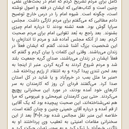
کامل برای مردم تشریح کردم که امام در بحث‌های علمی
چنین است و کتاب‌هایی که ایشان در فقه و اصول نوشته
است، چگونه است. شیوه امام را در درس خارج توضیح
دادم مطالبی که می‌گفتم برای مردم تازگی داشت. مجلس
سراپا گوش بود. همه تشنه بودند تا درباره امام چیزی
بشنوند. بعد راجع به بُعد تقوایی امام برای مردم صحبت
کردم. بعد از آنکه مجلس آماده شد و مردم تا اندازه‌ای با
این شخصیت بزرگ آشنا شدند، گفتم که ایشان فعلاً در
زندان می‌باشند. وقتی این کلمات را بیان کردم و گفتم که
فعلاً ایشان در زندان می‌باشند، صدای گریه جمعیت بلند
شد و مردم شروع کردند به گریه کردن. منبر از اینجا به
بعد لحن تندی پیدا کرد» و به انتقاد از رژیم پرداخته شد.
«منبر ما مثل بمب در خرم‌آباد و یا شاید در کل استان
صدا کرد. می‌گفتند فردای آن روز که کارمندان به سر
کارهای خود آمده بودند، در مورد این سخنرانی پچ‌پچ
می‌کردند. حتی بین کارمندان غیرمحلی و غیربومی که مرا
هم نمی‌شناخته‌اند، این صحبت پیچیده بود که یک آقایی
از قم آمده و درباره آقای خمینی چنین و چنان گفته است،
خلاصه این منبر نقل مجالس شده بود.»
[40]
بعد از این
سخنرانی مقامات امنیتی به تعقیب وی پرداختند او به
ناگزیر خرم‌آباد را ترک کرد و به سوی تهران حرکت کرد و