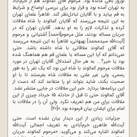
نوروز باقی مانده بود. مرحوم آقای کمالوند هم از خرم‌آباد
به تهران آمده بود و قرار بود برای بررسی اوضاع و شرایط
به قم بیاید و با آقایان تبادل‌نظر کند. ظاهراً علمای تهران
به این نتیجه می‌رسند که آقایان کمالوند با شاه ملاقات
کرده و تذکرات لازم را به او بدهد. آقایان تهران که در
جریان مساله بودند، مثل مرحوم[احمد] آشتیانی و مرحوم
[آیت‌الله سیدمحمد] بهبهانی، ظاهراً به این نتیجه می‌رسند
که آقای کمالوند ملاقاتی با شاه داشته باشد. حتی
نمی‌دانم که آیا این مساله با علمای قم هم هماهنگ شده
بود یا خیر؟... به هر حال استدلال آقایان تهران در مورد
ملاقات مرحوم کمالوند با شاه این بود که یک نفر را به طور
رسمی، ولی غیر علنی به ملاقات شاه بفرستند تا با او
صحبت بکند، شاید بتواند او را متقاعد کند که دست از
این برنامه‌ها بردارد. خبر این ملاقات در جایی منتشر نشد.
آقای کمالوند حتی تا قبل از حادثه 15 خرداد چیزی از این
ملاقات برای من هم تعریف نکرد. ولی آن را در ملاقات با
امام برای ایشان بیان فرموده بود.»
[20]
جزئیات زیادی از این دیدار بیان نشده است. حتی
آیت‌الله طاهری خرم‌آبادی به تعریف اجمالی آیت‌الله
کمالوند اشاره می‌کند و می‌گوید: «مرحوم کمالوند جریان