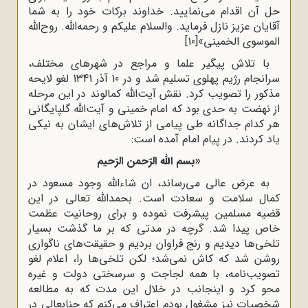
حل آن اقدام می‌نمایید. خداوند برکات خود را به شما
آقایان عزیز نازل‌‌ ‌‌فرماید. والسلام علیکم و رحمه‌الله. ‌‌روح‌الله
الموسوی الخمینی‌»
[10]
با تلاش پیگیر علما و مراجع در شهرهای مختلف،
سرانجام رژیم پهلوی تسلیم شد و در 10 آذر 1341 لغو لایحه
مذکور را تصویب کرد. نقش آیت‌الله کمالوند در این مرحله
از نهضت به حدی بود که امام خمینی و آیت‌الله گلپایگانی
هر کدام جداگانه طی پیامی از تلاش‌های ایشان به نیکی
یاد کردند. در پیام امام آمده است:
«بسم الله الرّحمن الرّحیم
به عرض عالی می‌رساند، ان‌ شاءالله وجود مسعود در
کمال سلامت و سعادت است. بحمدالله تعالی در این
قضیه مسلمین پیشرفت نموده و برای روحانیت عظمت
خاص پیدا شد. گرچه در مدتی که بر ما گذشت بسیار
تلخی‌ها دیدیم و رنج فراوان بردیم و حقیقت‌های ناگواری
روشن شد که کاش نمی‌شد؛ لکن تلخی‌ها را، اعلام لغو
تصویب‌نامه، با همه لجاجت و سرسختی دولت و غیره
محو کرد و اینجانب در خلال این مدت که به مطالعه
شخصیات نیز مشغول بودم اعتراف می‌کنم که جنابعالی در