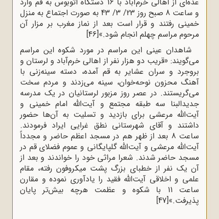
عده‌ای از اهالی خرم‌آباد با 16 دستگاه اتوبوس به قم وارد
و ساعت 8 صبح روز 23/ 3/ 43 به صورت اجتماع به منزل
خمینی رفتند و قرار است بعد از نماز مغرب بر مزار آن
مرحوم مراسم چهلم انجام شود.»
[46]
شاهدان عینی این مراسم در مورد شکوه این مراسم
می‌گویند: «قریب دو هزار نفر از اهالی خرم‌آباد و لرستان و
بروجرد و سران عشایر به قم آمده، دسته سینه‌زنی با
آهنگ محزون نوحه‌خوان، سینه می‌زدند و مردم سخت
می‌گریستند. در عصر روز مزبور لرستانیان در یک مدرسه
جدیدالبنا سه طبقه مجتمع و آیت‌الله امام خمینی و
آیت‌الله مرعشی برای بازدید و تسلیت به آن‌ها حضور
داشتند و آقای شهرستانی نطق غرایی ایراد فرمودند.
ساعت 8 بعد از ظهر هم در مسجد اعظم حاضر و مجدداً
آیت‌الله مرعشی و آیت‌الله گلپایگانی و عموم فضلای قم در
مسجد حاضر شدند. شعرا مراثی خود را خواندند و بعد از
آن یک نفر از خطبای بزرگ پشت میکروفون رفته، مقام
علمی و اخلاقی آیت‌الله فقید را یادآوری نموده و مقارن
ساعت 11 با شکوه و عظمت هرچه بیش‌تر پایان
پذیرفت.»
[47]