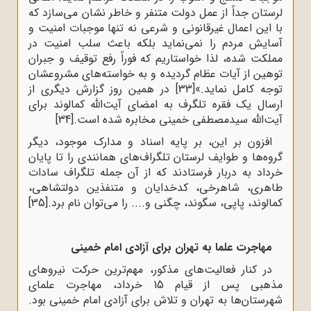
لرستان جداً از عمل دولت متنفر و خاطر نشان می‌سازد که
با این اعمال غیرقانونی و شرعی نه تنها موجبات امنیت و
آسایش مردم را نمی‌نماید بلکه باعث سلب امنیت در
مملکت شده، لذا خواستاریم که فوراً رفع توقیف و جبران
توهین از آیات عظام گردیده و به خواسته‌های مشروعشان
توجه کامل نماید.»
[33]
در همین روز گزارش دیگری از
ارسال یک فقره تلگرف به امضای آیت‌الله کمالوند برای
آیت‌الله سیدمصطفی خمینی مخابره شده است.
[34]
افزون بر این، بر پایه اسناد و مدارک موجود، دیگر
گروه‌ها و طوایف لرستان تلگراف‌های همانندی را تا پایان
خرداد به دربار فرستادند که از آن جمله تلگراف سادات
طاهری، شاهرخی، کدخدایان و متنفذین دولتشاهی،
کمالوند، پاپی، سگوند، چگنی و.... را می‌توان نام برد.
[35]
مهاجرت علما به تهران برای آزادی امام خمینی
در کنار فعالیت‌های مذکور، مهم‌ترین حرکت نیروهای
مذهبی پس از قیام 15 خرداد، مهاجرت علمای
شهرستان‌ها به تهران و تلاش برای آزادی امام خمینی بود.