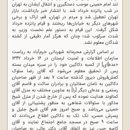
تند امام خمینی موجب دستگیری و انتقال ایشان به تهران
در شب پانزده خرداد شد. با انتشار خبر بازداشت، بازار
تهران تعطیل شد و مردم در تهران، قم، اراک و برخی
شهرهای دیگر به خیابان‌ها ریختند و قیام پانزده خرداد
شکل گرفت. این قیام به دستور علم نخست وزیر، به
شدت سرکوب شد؛ چنان که هرگز آمار دقیقی از کشته
شدگان معلوم نشد.
بر اساس گزارش محرمانه شهربانی خرم‌آباد به ریاست
سازمان اطلاعات و امنیت لرستان در 16 خرداد 1342
«عده[ای] از کسبه دکاکین خود را در سبزه میدان بسته
پس از تحقیق معلوم می‌شود که آقای رضا سلوک
کفش‌فروش دیروز گذشته ساعت 7 بعد از ظهر صاحبان
دکاکین به نامان صفائیان و برادران ساکت و قاسم آقای
رستمی و عده‌ای دیگر [را] به عناوین مختلف به منزل آقای
کمالوند هدایت نموده که پس از خارج شدن از منزل شیخ
مذکور با سئوالات شفاهی به منظور پشتیبانی از آقای
خمینی می‌باشد و صبح امروز هم آقای شیخ جلیل و
پسرش حسن، تک تک به دکاکین اطلاع می‌دادند که
ساعت 9 صبح در مسجد جامع اجتماع نمایند و آقای
کاسه چین نیز به اتفاق آقای دکتر عالی به صاحبان