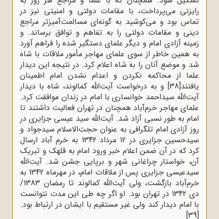
تشکیل شود. همچنان که با علما و مراجع هر روز به
رایزنی می‌پرداخت، با مقامات دولتی و امنیتی نیز در
تماس بود و می‌کوشید به گونه‌ای مسالمت‌آمیزتر مراجع
دینی و مقامات دولتی را به تفاهم و توافق برساند. و
زمینه آزادی امام و دیگر علمای دستگیر شده را فراهم آورد
به همین خاطر از سوی علمای مهاجر مأمور ملاقات با شاه
شد و موضع آنان را به شاه اعلام کرد. در نتیجه این دیدار
علما از محاکمه نکردن و اعدام نشدن امام اطمینان
یافتند
[38]
و به درخواست آیت‌الله کمالوند، شاه با دیدار
آیت‌الله سیداحمد خوانساری با امام در زندان موافقت کرد.
علمای مهاجر خرم‌آباد همچنان در تهران فعالیت داشتند تا
امام به طور نسبی آزاد شد. آیت‌الله سید عیسی جزایری در
روز آزادی امام تلگرافی به عنوان حجت‌الاسلام سیدجواد و
سیدحسین جزایری در 12 مرداد 1342 به خرم آباد ارسال
کرد که در آن ضمن اعلام خبر ورود امام به قلهک و تبریک
آن، خواستار چراغانی شهر و برپایی جشن شد. آیت‌الله
سیدعیسی جزایری پس از ملاقات امام، در مهرماه 1342 به
خرم‌آباد بازگشت، ولی آیت‌الله کمالوند تا رمضان 1383/
دی 1342 در تهران بود. او اگر چه طی این مدت نتوانست
با امام دیدار کند ولی غیر مستقیم با ایشان در ارتباط بود.
[39]