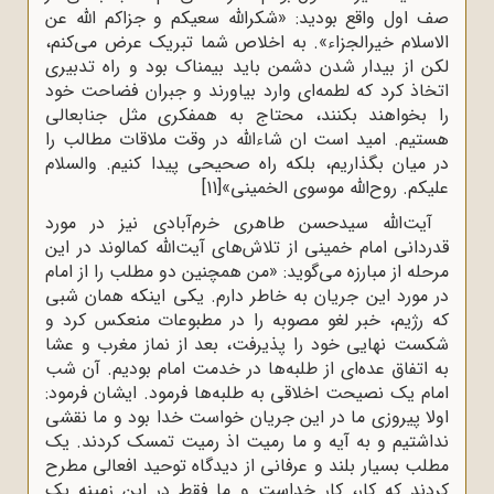
صف اول واقع بودید: «شکرالله سعیکم و جزاکم الله عن
الاسلام خیرالجزاء». به اخلاص شما تبریک عرض می‌کنم،
لکن از بیدار شدن دشمن باید بیمناک بود و راه تدبیری
اتخاذ کرد که لطمه‌ای وارد بیاورند و جبران فضاحت خود
را بخواهند بکنند، محتاج به همفکری مثل جنابعالی
هستیم. امید است ان‌ شاءالله در وقت ملاقات مطالب را
در میان بگذاریم، بلکه راه صحیحی پیدا کنیم. والسلام
علیکم. روح‌الله موسوی الخمینی»
[11]
آیت‌الله سیدحسن طاهری خرم‌آبادی نیز در مورد
قدردانی امام خمینی از تلاش‌های آیت‌الله کمالوند در این
مرحله از مبارزه می‌گوید: «من همچنین دو مطلب را از امام
در مورد این جریان به خاطر دارم. یکی اینکه همان شبی
که رژیم، خبر لغو مصوبه را در مطبوعات منعکس کرد و
شکست نهایی خود را پذیرفت، بعد از نماز مغرب و عشا
به اتفاق عده‌ای از طلبه‌ها در خدمت امام بودیم. آن شب
امام یک نصیحت اخلاقی به طلبه‌ها فرمود. ایشان فرمود:
اولا پیروزی ما در این جریان خواست خدا بود و ما نقشی
نداشتیم و به آیه و ما رمیت اذ رمیت تمسک کردند. یک
مطلب بسیار بلند و عرفانی از دیدگاه توحید افعالی مطرح
کردند که کار، کار خداست و ما فقط در این زمینه یک