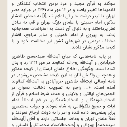
سوگند به قرآن مجید و مرد بودن انتخاب کنندگان و
کاندیداها تغییر یافت و در ۱۶ مهر ماه ۱۳۴۱ در جراید عصر
تهران با تیتر درشت خبر آن اعلام شد.
[1]
به محض انتشار
مذکور، امام خمینی با علمای بزرگ تهران و قم، به تبادل
نظر پرداختند و به دنبال آن دست به اعتراضات همه‌جانبه
زدند، به پیروی از امام خمینی و سایر مراجع، اقشار
مختلف مردمی در شهرهای کشور نیز مخالفت خود را با
لایحه مذکور نشان دادند.
بر پایه نامه‌هایی که میان آیت‌الله سیدحسن طاهری
خرم‌آبادی و آیت‌الله روح‌الله کمالوند در مهر 1341 رد و بدل
شده است، چگونگی اطلاع علمای لرستان از لایحه مذکور
و همچنین واکنش آنان به این لایحه مشخص می‌شود. در
نامه ارسالی آیت‌الله طاهری خرم‌آبادی به آیت‌الله کمالوند
آمده است: «... راجع به تصویب دخالت نسوان در
انجمن‌های ایالتی و ولایتی و حذف شرط اسلام و قرآن از
انتخاب‌شوندگان و انتخاب‌کنندگان. در قم ابتدائاً تمام
آیات و حجج تلگرافاتی به شاه نمودند و جواب مختصری
برای بعضی‌ها داده شده و امر را به دولت ارجاع نمودند و
فعلاً علمای تهران و وعاظ، جلساتی دارند و آقای [آیت‌الله
سیدمحمد] بهبهانی و [حجت‌الاسلام محمدتقی] فلسفی و