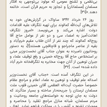
بی‌نظمی و تشنج عمومی که مولود بی‌توجهی به افکار
مسلمان [مسلمانان] و تجاوز به حریم قرآن است، خاتمه
دهند.»
[31]
روز 26 خرداد 1342 ساواک در گزارش‌های خود به
تلاش‌های آیت‌الله کمالوند برای تهیه تلگراف علیه اقدامات
دولت اشاره می‌کند و می‌نویسد: «امروز تلگراف
اهانت‌آمیز به امضاء سی و دو نفر از عوامل حاج آقا
روح‌اله کمالوند که چند نفر از آنان طلاب مقیم خرم‌آباد و
بقیه از عناصر ماجراجو و قاچاقچی هستند[!]، به دستور
روحانیون نامبرده به عنوان جناب آقای نخست‌وزیر مبنی
بر استخلاص حاج آقا روح‌اله خمینی و رفع توقیف علماء و
جبران توهین از آنان جهت مخابره به تلگرافخانه خرم آباد
داده شده» است.
[32]
در این تلگراف آمده است: «جناب آقای نخست‌وزیر
اسداله علم توقیف و توهین به علماء اعلام و مراجع عظام
خصوصاً حضرت آیت‌اله العظمی آقای خمینی قلوب ملت
مسلمان لرستان را جریحه‌دار ساخته و بسیار متأثرند که
دولت به جای توجه به خواسته‌های جامعه روحانیت و
مردم مسلمان، شبانه منازل مراجع تقلید را محاصره و
موجبات تشنج و آشوب را در مملکت فراهم نماید. اهالی