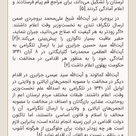
لرستان را تشکیل می‌داند، برای مراجع قم پیام فرستادند و
اعلام آمادگی کردند.
[5]
در بروجرد نیز آیت‌الله شیخ علی‌محمد بروجردی ضمن
ارسال تلگراف تندی به نخست‌وزیر وقت اعلام داشتند:
«اگر زودتر به هر کیفیت که صلاح می‌دانید، جبران ننماید،
حقیر عاقبت بسیار ناگواری را پیش‌بینی می‌کند.»
[6]
آیت‌الله سید حسین جزایری نیز با ارسال تلگرامی به
آیت‌الله العظمی محمدرضا گلپایگانی در 8 آبان 1341
آمادگی خود را به منظور هر اقدامی در مخالفت با
حکومت پهلوی اعلام داشت.
[7]
آیت‌الله کمالوند و آیت‌الله سید عیسی جزایری در اقدام
دیگر در مخالفت با مصوبه انجمن‌های ایالتی و ولایتی در
اوایل آذر 1341 در تلگرامی به اسدالله علم نخست‌وزیر
وقت، اعلام داشتند: طبقات مختلف مردم لرستان اعم از
روحانیت، عشایر، بازرگانان و اصناف در مخالفت با مصوبه
انجمن‌های ایالتی و ولایتی با ارسال تلگرامی، آن را
مخالف با اسلام و قانون اساسی دانستند، اما تاکنون
دولت اقدامی در این زمینه انجام نداده است؛ بنابراین لازم
است هر چه زودتر دولت برای جلوگیری از هرگونه آشوب
و بی‌نظمی نسبت به الغای آن اقدام نماید.
[8]