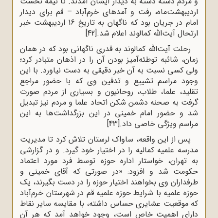
و مردم دسته دسته به دیدار ایشان آمدند. تا نیمه نخست
اردیبهشت‌ماه، رفت و آمدهای خرم‌آباد – قم برای دیدار
امام در جریان بود که ناگهان به تاریخ 16 اردیبهشت خبر
ارتحال آیت‌الله کمالوند اعلام شد.
[42]
رحلت آیت‌الله کمالوند به قدری ناگهانی بود که در همان
زمان، شائبه توطئه‌آمیز بودن آن را در اذهان متبادر کرد؛
ولی کسی نسبت به آن خبر دقیقی به دست نیاورد. با این
وجود مراسم تشییع و تدفین وی که با حضور مراجع
تقلید، علما، طلاب، روحانیون و بسیاری از مردم صورت
گرفت به صحنه دشمن شکن اتحاد علما و مردم نیز تبدیل
شد و حضور امام خمینى در این بزرگداشت‌ها به این
مراسم ویژگی خاصی داد.
[43]
پس از این واقعه، ساواک لرستان تلاش کرد تا مدیریت
مدرسه علمیه کمالیه را در اختیار خود گیرد. و در گزارشی
به تهران، خواستار اداره حوزه توسط فرد مورد اعتماد
حکومت شد و افزود: «در صورتی که آقای خمینی و
طرفداران وی بخواهند اختیار حوزه را در دست بگیرند، یک
حوزه علمیه با شرایط حوزه علمیه قم در شهرستان خرم‌آباد
که موقعیت عشایری حساس داشته، با مقایسه سایر نقاط
دارای اهمیت خاص است، وجود خواهد آمد که هر آن