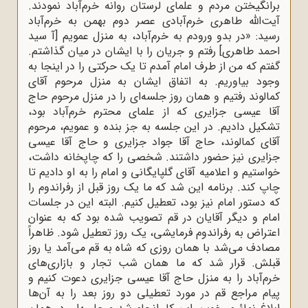
برانگیختن مردم و علمای لرستان روانه خرم‌آباد نمودند.
آیت‌الله طاهری خرم‌آبادی عصر دوم بهمن به خرم‌آباد
رسید: «در بدو ورودم به خرم‌آباد، به منزل عمویم [آ سید
احمد طاهری] رفتم و جریان را با ایشان در میان گذاشتم.
گفتم که من از طرف امام آمدم تا یک حرکتی را در اینجا به
وجود بیاوریم. به اتفاق ایشان به منزل مرحوم آقای
کمالوند رفتیم و همان روز جلسه‌ای را در منزل مرحوم حاج
آقا عیسی جزایری که از علمای محترم خرم‌آباد بود،
تشکیل دادیم. در این جلسه به جز بنده و عمویم، مرحوم
آقای کمالوند، حاج آقا جواد جزایری و حاج آقا عیسی
جزایری نیز حضور داشتند. شخصی را که چاپخانه داشت،
خواستیم و اعلامیه آقای گلپایگانی و امام را به او دادیم تا
چاپ کند. برنامه این شد که ما یک روز قبل از رفراندوم را
که دستور امام نیز بود، تعطیل کنیم. البته این در جلسات
امام و دیگر آقایان در قم تصویب شده بود که به عنوان
اعتراض به رفراندوم فرمایشی، یک روز تعطیل شود. ظاهراً
مصادف می‌شد با همان روزی که شاه به قم می‌آمد یا روز
قبلش. قرار شد که ما همان شب تجار و بازاری‌های
خرم‌آباد را به منزل حاج آقا عیسی جزایری دعوت کنیم و
پیام مراجع قم در مورد تعطیلی دو روز بعد را به آن‌ها