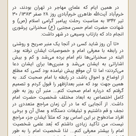
در همین ایام که علمای مهاجر در تهران بودند، در
خرم‌آباد آیت‌الله طاهری خرم‌آبادی روز 28 صفر 1383/ 30
تیر 1342 به مناسبت رحلت پیامبر گرامی اسلام (ص) و
شهادت حضرت امام حسن مجتبی (ع) سخنرانی پرشوری
انجام داد که بازتاب وسیعی در شهر داشت:
«تا آن روز شاید کسی در آنجا یک منبر صریح و روشنی
در رابطه با معرفی امام و خصوصیات ایشان نرفته بود.
البته در سخنرانی‌ها نام امام برده می‌شد و کم و بیش
اشاراتی به ایشان می‌شد و منبری‌ها برای ایشان دعا
می‌کردند؛ اما تا آن موقع پیش نیامده بود کسی که مطلع
از اوضاع و احوال باشد، در رابطه با امام صحبت کند. به
همین جهت بود که منبر بعدازظهر را قبول کردم و تصمیم
گرفتم که درباره امام صحبت کنم... منبر آن روز به طور
کامل اختصاص به ابعاد مختلف شخصیت حضرت امام
داشت. از آنجایی که ما در آن زمان مراجع متعددی در
نجف و قم داشتیم و تبلیغات دستگاه و عمال آن و برخی
افراد ساده‌لوح بر این اساس بود که مثلاً ایشان جزء مراجع
نیست، من تأکید زیادی داشتم که بُعد علمی شخصیت
امام را بیشتر معرفی کنم... لذا شخصیت امام را به طور