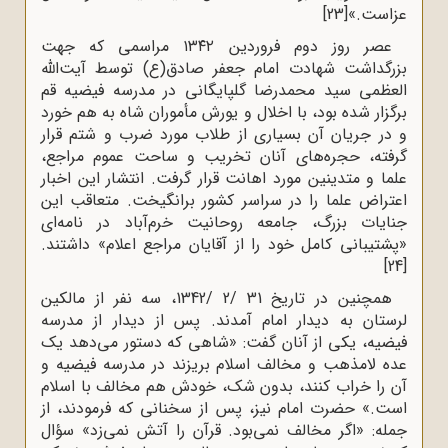
عزاست.»
[23]
عصر روز دوم فروردین ۱۳۴۲ مراسمی‌ که‌ جهت‌
بزرگداشت‌ شهادت‌ امام‌ جعفر صادق(ع) توسط‌ آیت‌‌الله‌
العظمی‌ سید محمدرضا گلپایگانی‌ در مدرسه‌ فیضیه‌ قم‌
برگزار شده‌ بود، با اخلال‌ و یورش‌ مأموران‌ شاه‌ به هم‌ خورد
و در جریان‌ آن‌ بسیاری‌ از طلاب‌ مورد ضرب‌ و شتم‌ قرار
گرفته‌، حجره‌های‌ آنان‌ تخریب‌ و ساحت‌ عموم‌ مراجع‌،
علما و متدینین‌ مورد اهانت‌ قرار گرفت. انتشار این اخبار
اعتراض علما را در سراسر کشور برانگیخت. متعاقب این
جنایات بزرگ، جامعه روحانیت خرم‌آباد در نامه‌ای
«پشتیبانی کامل خود را از آقایان مراجع اعلام» داشتند.
[24]
همچنین در تاریخ 31 /2 /1342، سه نفر از مالکین
لرستان به دیدار امام آمدند. پس از دیدار از مدرسه
فیضیه، یکی از آنان گفت: «شاهی که دستور می‌دهد یک
عده لامذهب و مخالف اسلام بریزند در مدرسه فیضیه و
آن را خراب کنند، بدون شک، خودش هم مخالف با اسلام
است.» حضرت امام نیز، پس از سخنانی که فرمودند، از
جمله: «اگر مخالف نمی‌بود. قرآن را آتش نمی‌زد» سؤال