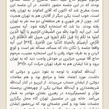
بودند که در این جلسه حضور داشتند. در آن جلسه این
بحث مطرح شد که اکنون که آقای کمالوند به تهران رفته
است، خوب است یکی دیگر از آقایان هم به تهران هجرت
کند. چون از هر شهری و هر منطقه‌ای دو سه نفر به تهران
رفته بودند. بنا شد که استخاره گرفته شود. آیه عجیبی
آمد. این آیه: (أعوذ بِاللَّهِ مِنَ الشَّیطَانِ الرَّجِیمِ یَا أَیُّهَا الَّذِینَ
آمَنُوا مَا لَکُمْ إِذَا قِیلَ لَکُمُ انْفِرُوا فِی سَبِیلِ اللَّهِ اثَّاقَلْتُمْ إِلَى
الْأَرْضِ أَرَضِیتُمْ بِالْحَیَاةِ الدُّنْیَا مِنَ الْآخِرَةِ...)
[36]
این آیه
واقعاً جلسه را تکان داد که مسأله، مسأله نفر است و کوچ
کردن و به طرف جهاد رفتن با این استخاره عجیب، مرحوم
حاج آقا عیسی جزایری بر خودش واجب دید که به تهران
برود و لذا ایشان هم به طرف تهران حرکت کرد.»
[37]
آیت‌الله کمالوند با توجه به نفوذ دینی و دولتی که
داشت، مورد اعتماد علما و مراجع بود و هم مقامات
دولتی از ایشان حساب می‌بردند. از این‌رو در کنار آیت‌الله
شریعتمداری و آیت‌الله میلانی یکی از چهره‌های برجسته
مؤثر و تصمیم‌گیرنده در رهبری علمای مهاجر به شمار
می‌آمد. خانه وی در سلسبیل تهران گاه محل برگزاری
جلسات علما بود و کمتر جلسه‌ای بود که بی‌حضور ایشان