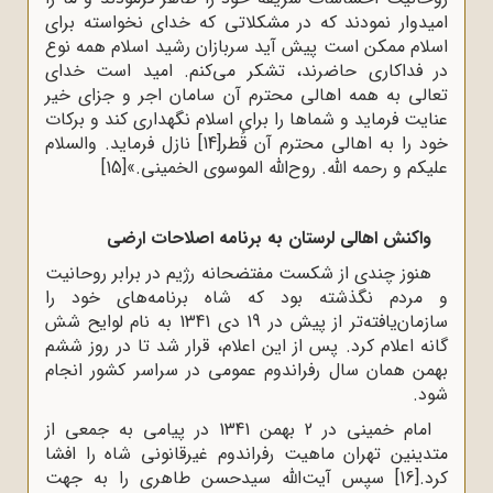
امیدوار نمودند که در مشکلاتی‌‌ ‌‌که خدای نخواسته برای
اسلام ممکن است پیش آید سربازان رشید اسلام همه نوع
در‌‌ ‌‌فداکاری حاضرند، تشکر می‌کنم. امید است خدای
تعالی به همه اهالی محترم آن سامان‌‌ ‌‌اجر و جزای خیر
عنایت فرماید و شماها را برای اسلام نگهداری کند و برکات
خود را به‌‌ ‌‌اهالی محترم آن قُطر‌‌
[14]
نازل فرماید. والسلام
علیکم و رحمه الله. ‌‌روح‌الله الموسوی الخمینی‌.»
[15]
واکنش اهالی لرستان به برنامه اصلاحات ارضی
هنوز چندی از شکست مفتضحانه رژیم در برابر روحانیت
و مردم نگذشته بود که شاه برنامه‌های خود را
سازمان‌یافته‌تر از پیش در 19 دی 1341 به نام لوایح شش
گانه اعلام کرد. پس از این اعلام، قرار شد تا در روز ششم
بهمن همان سال رفراندوم عمومی در سراسر کشور انجام
شود.
امام خمینی در 2 بهمن 1341 در پیامی به جمعی از
متدینین تهران ماهیت رفراندوم غیرقانونی شاه‌ را افشا
کرد.
[16]
سپس آیت‌الله سیدحسن طاهری را به جهت