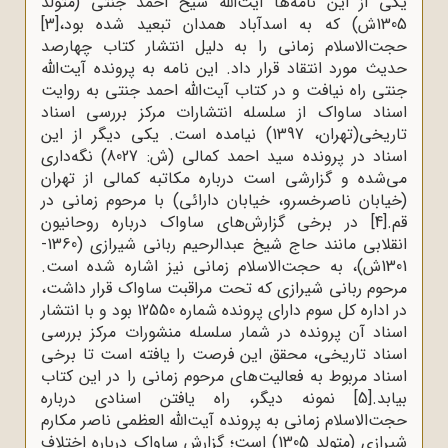
یکی از این نامه‌ها آیت‌الله شیخ احمد جنتی (متولد
1305ش) که به اسدآباد همدان تبعید شده بود،
[3]
حجت‌الاسلام زمانی را به دلیل انتشار کتاب چهارصد
حدیث مورد انتقاد قرار داد. این نامه به پرونده آیت‌الله
جنتی راه نیافت و در کتاب آیت‌الله احمد جنتی به روایت
اسناد ساواک از سلسله انتشارات مرکز بررسی اسناد
تاریخی‌(تهران، 1397) نیامده است. یکی دیگر از این
اسناد در پرونده سید احمد کمالی (ش: 8027) نگه‌داری
می‌شده و گزارشی است درباره مکاتبه کمالی از تهران‌
(خیابان ناصرخسرو، خیابان دارائی) با مرحوم زمانی در
قم.
[4]
در برخی گزارش‌های ساواک درباره روحانیون
انقلابی مانند حاج شیخ عبدالرحیم ربانی شیرازی (1360-
1301ش)، به حجت‌الاسلام زمانی نیز اشاره شده است.
مرحوم ربانی شیرازی که تحت مراقبت ساواک قرار داشت،
در اداره کل سوم دارای پرونده شماره 12550 بود و با انتشار
اسناد آن پرونده در شمار سلسله منشورات مرکز بررسی
اسناد تاریخی، محقق این فرصت را یافته است تا برخی
اسناد مربوط به فعالیت‌های مرحوم زمانی را در این کتاب
بیابد.
[5]
نمونه دیگر، راه یافتن اسنادی درباره
حجت‌الاسلام زمانی به پرونده آیت‌الله العظمی ناصر مکارم
شیرازی (متولد 1305) است؛ گزارش ساواک درباره اختلاف