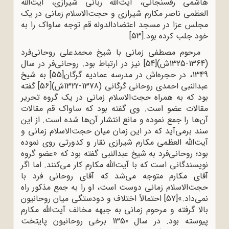
هاشمی رفسنجانی، آیت‌‌الله ربانی شیرازی، آیت‌الله
العظمی ناصر مکارم شیرازی و حجت‌الاسلام زمانی در یک
مجلس عزا در مسجد اعتضادالدوله قم توجه ساواک را به
خود جلب کرده بود.
[53]
مرحوم مصطفی زمانی با شیخ محمدعلی روحانی‌فرد
(1364-1325ش)
[54]
نیز در ارتباط بود. روحانی‌فر در سال
1349، در حجره‌اش در مدرسه عمادیه گرگان
[55]
به شیخ
عبدالنبی احمدی روحانی گرگانی (1378-1322ش)
[56]
گفته
بود که به همراه حجت‌الاسلام زمانی در یک گروه تحریر
مقالات عضو است. وی گفته بود که ساواک قم مقالات
آن‌ها را جمع نموده و مانع انتشار آن‌ها شده است. از این
سند برمی‌آید که در این زمان میان حجت‌الاسلام زمانی و
آیت‌الله العظمی مکارم شیرازی نقار و کدورتی روی نموده
بود؛ روحانی‌فرد به شیخ عبدالنبی گفته بود که «عضو گروه
نویسندگانی است که با آیت‌الله مکارم کار می‌کنند. اما اگر
آقای مکارم متوجه می‌شد که آقای روحانی فرد با
حجت‌الاسلام زمانی دوست است، او را به جمع مذکور راه
نمی‌داد.»
[57]
احتمالاً اختلاف و دودستگی میان روحانیون
بالا گرفته و مرحوم زمانی به جبهه‌ مخالف آیت‌الله مکارم
پیوسته بود. در سال 1350 برخی روحانیون پایتخت