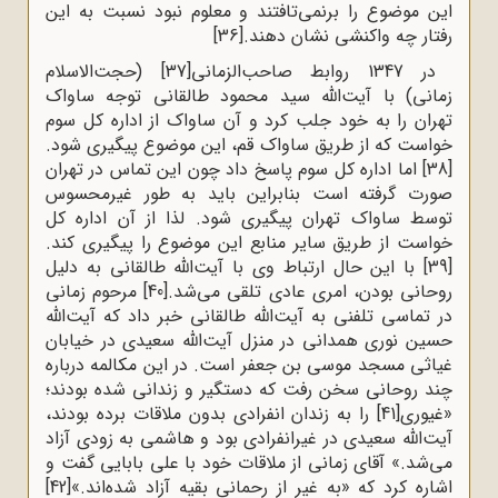
این موضوع را برنمی‌تافتند و معلوم نبود نسبت به این
رفتار چه واکنشی نشان دهند.
[36]
در 1347 روابط صاحب‌الزمانی
[37]
(حجت‌الاسلام
زمانی) با آیت‌الله سید محمود طالقانی توجه ساواک
تهران را به خود جلب کرد و آن ساواک از اداره کل سوم
خواست که از طریق ساواک قم، این موضوع پیگیری شود.
[38]
اما اداره کل سوم پاسخ داد چون این تماس در تهران
صورت گرفته است بنابراین باید به طور غیرمحسوس
توسط ساواک تهران پیگیری شود. لذا از آن اداره کل
خواست از طریق سایر منابع این موضوع را پیگیری کند.
[39]
با این حال ارتباط وی با آیت‌الله طالقانی به دلیل
روحانی بودن، امری عادی تلقی می‌شد.
[40]
مرحوم زمانی
در تماسی تلفنی به آیت‌الله طالقانی خبر داد که آیت‌الله
حسین نوری همدانی در منزل آیت‌الله سعیدی در خیابان
غیاثی مسجد موسی بن جعفر است. در این مکالمه درباره
چند روحانی سخن رفت که دستگیر و زندانی شده بودند؛
«غیوری
[41]
را به زندان انفرادی بدون ملاقات برده بودند،
آیت‌الله سعیدی در غیرانفرادی بود و هاشمی به زودی آزاد
می‌شد.» آقای زمانی از ملاقات خود با علی بابایی گفت و
اشاره کرد که «به غیر از رحمانی بقیه آزاد شده‌اند.»
[42]