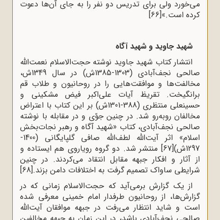
می‌خورد ولی برای تدریس دو نفر را به جای آن‌ها دعوت
کرده است.»
[66]
شهید جاوید و شهید آگاه
انتشار کتاب شهید جاوید نوشته حجت‌الاسلام نعمت‌الله
صالحی نجف‌آبادی (1303-1385ش) در سال 1349ش،
مخالفت‌ها و موافقت‌هایی را در روحانیون و طلاب قم
برانگیخت. تقریظ آیات علی‌اکبر فیض مشکینی و
حسینعلی منتظری (388-1301ش) بر این کتاب با اعتراض
مخالفان روبه‌رو شد. در چنین جوّی و در مقابله با نوشته
صالحی نجف‌آبادی، کتاب «شهید آگاه و رهبر نجات‌بخش
اسلام» اثر آیت‌الله لطف‌الله صافی گلپایگانی (1400-
1297ش)
[67]
منتشر شد. دو گروه رویاروی هم ایستاده و
از آثار و افکار جبهه مقابل انتقاد می‌کردند. در چنین
شرایطی ساواک تصمیم گرفت به اختلافات دامن بزند.
[68]
از یک گزارش برمی‌آید که حجت‌الاسلام زمانی که در
گزارش‌ها، از روحانیون طرفدار امام خمینی معرفی شده
است و شاید انتظار می‌رفت در جبهه موافقان آیت‌الله
صالحی نجف‌آبادی باشد، در این زمان به جبهه مخالفین