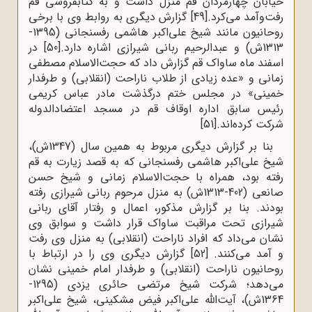
خیابان چهارمردان قم منزل داشت و به کتابفروشی قم
رفت‌وآمد می‌کرد.
[49]
گزارش دیگری به روابط وی با برخی
روحانیون مانند شیخ علی‌اکبر هاشمی رفسنجانی (1395-
1313ش) و عبدالرحیم ربانی شیرازی اشاره دارد.
[50]
در
اسفند ماه ساواک قم گزارش داد که حجت‌الاسلام مصطفی
زمانی و «عده زیادی از طلاب ناراحت (انقلابی) و طرفدار
خمینی» در مجلس ختم درگذشت مادر عباس کریمی
رئیس سابق اداره اوقاف قم در مسجد اعتضادالدوله
شرکت کرده‌اند.
[51]
بنا بر گزارش دیگری مربوط به همین سال (1347ش)،
شیخ علی‌اکبر هاشمی رفسنجانی که به قصد زیارت به قم
رفته بود، همراه با حجت‌الاسلام زمانی و شیخ حسن
صانعی (402-1313ش) به منزل مرحوم ربانی شیرازی رفته
بودند. بنا بر گزارش مذکور، اعمال و رفتار آقای ربانی
شیرازی تحت مراقبت ساواک قرار داشت و سوابق وی
نشان می‌داد که افراد ناراحت (انقلابی) به منزل وی رفت
و آمد می‌کنند.
[52]
گزارش دیگری وی را در ارتباط با
روحانیون ناراحت (انقلابی) و طرفدار امام خمینی نشان
می‌دهد؛ شرکت شیخ مرتضی حائری یزدی (1295-
1364ش)، آیت‌الله علی‌اکبر فیض مشکینی، شیخ علی‌اکبر