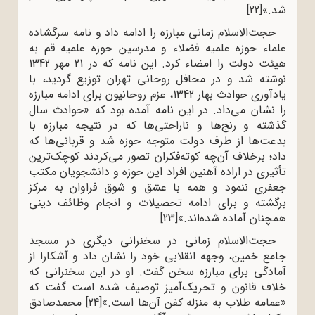
شد.»
[22]
حجت‌الاسلام زمانی مبارزه را ادامه داد و نامه سرگشاده
علماء حوزه علمیه فضلاء و مدرسین حوزه علمیه قم به
هیئت دولت را امضاء کرد. این نامه که در 21 مهر 1342
نوشته شد و در محافل روحانی تهران توزیع گردید، با
یادآوری حوادث بهار 1342، عزم روحانیون برای ادامه مبارزه
را نشان می‌داد. در این نامه آمده بود که «حوادث سال
گذشته و رنج‌ها و ناراحتی‌ها که در نتیجه مبارزه با
بدعت‌ها از طرف دولت متوجه حوزه شد و قربانی‌ها که
داد؛ برخلاف آن‌چه کوته‌فکران تصور می‌کردند کوچک‌ترین
تأثیری در اراده آهنین افراد این حوزه و دانشجویان مکتب
جعفری ننمود و همه با عشق و شوق فراوان به مرکز
برگشته و برای ادامه تحصیلات و انجام وظائف دینی
همچنان آماده شده‌اند.»
[23]
حجت‌الاسلام زمانی در سخنرانی دیگری در مسجد
جامع خمین، وجهه انقلابی خود را نشان داد و آشکارا از
آمادگی برای مبارزه سخن گفت. او در این سخنرانی که
خلاف قانون و تحریک‌آمیز توصیف شده است گفت که
«عمامه طلاب به منزله کفن آن‌ها است.»
[24]
محمدصادق