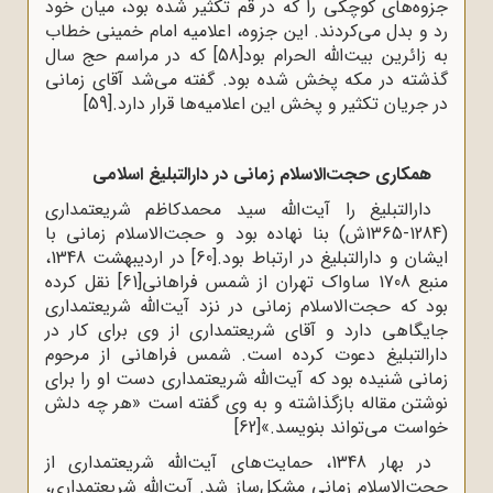
جزوه‌های کوچکی را که در قم تکثیر شده بود، میان خود
رد و بدل می‌کردند. این جزوه، اعلامیه امام خمینی خطاب
به زائرین بیت‌الله الحرام بود
[58]
که در مراسم حج سال
گذشته در مکه پخش شده بود. گفته می‌شد آقای زمانی
در جریان تکثیر و پخش این اعلامیه‌ها قرار دارد.
[59]
همکاری حجت‌الاسلام زمانی در دارالتبلیغ اسلامی
دارالتبلیغ را آیت‌الله سید محمدکاظم شریعتمداری
(1284-1365ش) بنا نهاده بود و حجت‌الاسلام زمانی با
ایشان و دارالتبلیغ در ارتباط بود.
[60]
در اردیبهشت 1348،
منبع 1708 ساواک تهران از شمس فراهانی
[61]
نقل کرده
بود که حجت‌الاسلام زمانی در نزد آیت‌الله شریعتمداری
جایگاهی دارد و آقای شریعتمداری از وی برای کار در
دارالتبلیغ دعوت کرده است. شمس فراهانی از مرحوم
زمانی شنیده بود که آیت‌الله شریعتمداری دست او را برای
نوشتن مقاله بازگذاشته و به وی گفته است «هر چه دلش
خواست می‌تواند بنویسد.»
[62]
در بهار 1348، حمایت‌های آیت‌الله شریعتمداری از
حجت‌الاسلام زمانی مشکل‌ساز شد. آیت‌الله شریعتمداری،