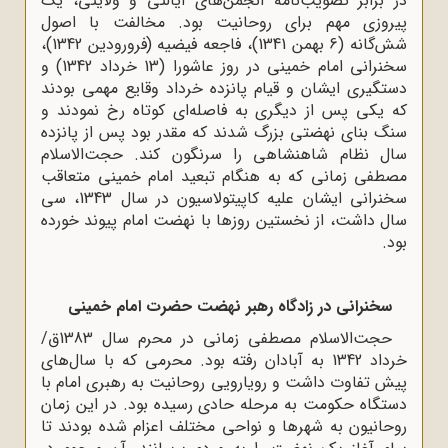
در برابر تصویب‌نامه انجمن‌های ایالتی و ولایتی، یک
پیروزی مهم برای روحانیت بود. مخالفت با اصول
شش‌گانه (6 بهمن 1341)، فاجعه فیضیه (فرورودین 1342)،
سخنرانی امام خمینی در روز عاشورا (13 خرداد 1342) و
دستگیری ایشان و قیام پانزده خرداد وقایع مهمی بودند
که یکی پس از دیگری به فاصله‌ای کوتاه رخ نمودند و
سنگ بنای نهضتی بزرگ شدند که مقدر بود پس از پانزده
سال نظام شاهنشاهی را سرنگون کند. حجت‌الاسلام
مصطفی زمانی که به هنگام تبعید امام خمینی متعاقب
سخنرانی ایشان علیه کاپیتولاسیون در سال 1343، سی
سال داشت، از نخستین روزها با نهضت امام پیوند خورده
بود.
سخنرانی در زادگاه رهبر نهضت حضرت امام خمینی
حجت‌الاسلام مصطفی زمانی در محرم سال 1383ق/
خرداد 1342 به آبادان رفته بود. محرمی که با سال‌های
پیش تفاوت داشت و رویارویی روحانیت به رهبری امام با
دستگاه حکومت به مرحله حادی رسیده بود. در این زمان
روحانیون به شهرها و نواحی مختلف اعزام شده بودند تا