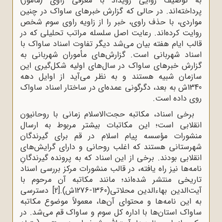
به توصیف روایی رویداد با معرفی راوی (مأمور)
پرداخته‌اند. در حالی که گزارش‌ خبرهای ساواک در چنین
مواردی، با حذف راوی، خبر را از زاویه راوی سوم شخص
روایت کرده‌اند. رعایت اصل سلسله مراتب تحلیلی که در
قالب ایام هفته بیان می‌شد دیگر تفاوت اسناد ساواک با
اسناد شهربانی است. گزارش‌های مأموران شهربانی به
گزارش خبرهای ساواک در سال‌های اولیه شکل‌گیری این
سازمان شبیه هستند و به نظر می‌آید از اوایل دهه
1340ش به بعد، دگرگونی عمده‌ای در ساختار اسناد ساواک
روی داده است.
برخی اسناد، مکاتبه حجت‌الاسلام زمانی با روحانیون
انقلابی است؛ این مکاتبات بیشتر مربوط به ارسال
منشورات مؤسسه پیام اسلام در قم برای گیرندگان
شهرستانی هستند که اغلب روحانی و دارای گرایش‌های
انقلابی بودند. برخی از این اسناد که به پرونده گیرندگانِ
نامه‌ها نیز راه یافته، در قالب منشورات مرکز بررسی اسناد
تاریخی منتشر شده‌اند؛ مانند مکاتبه آن مرحوم با
آیت‌الدین بهاءالدین محلاتی(1360-1276ش).
[2]
دسترسی
به این نامه‌ها و محتوای آن‌ها، معمولاً موضوع مکاتبه
ساواک استان‌ها با اداره کل سوم و ساواک قم می‌شد. در