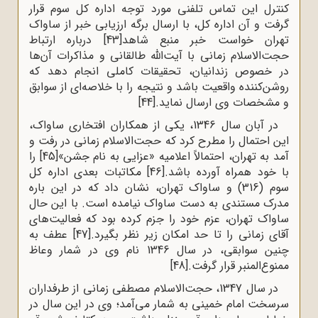
کنترل این تماس تلفنی مورد توجه اداره کل سوم قرار
گرفت و آن اداره کل، با ارسال برگه ارزیابی خبر از ساواک
تهران خواست خبر منبع شاهد
[43]
درباره ارتباط
حجت‌الاسلام زمانی با آیت‌الله طالقانی و مذاکرات آن‌ها
در خصوص زندانیان، تحقیقات کاملی انجام دهد که
روشن‌کننده واقعیت باشد و نتیجه را با خلاصه‌ای از سوابق
و مشخصات وی ارسال نماید.
[44]
در آبان سال 1346، یکی از همکاران افتخاری ساواک،
این احتمال را مطرح کرد که حجت‌الاسلام زمانی در رفت و
آمد به تهران، احتمالاً اعلامیه «عزایی به نام جشن»
[45]
را
با خود همراه آورده باشد.
[46]
مکاتبات بعدی اداره کل
سوم (316) و ساواک تهران، نشان داد که در این باره
مدرک مستندی به دست ساواک نیامده است. با این حال
ساواک تهران، عزم خود را جزم کرده بود که فعالیت‌های
آقای زمانی را تا حد امکان زیر نظر بگیرد.
[47]
عطف به
چنین سوابقی، در سال 1346 نام وی در شمار وعاظ
ممنوع‌المنبر قرار گرفت.
[48]
در سال 1347، حجت‌الاسلام مصطفی زمانی از طرفداران
سرسخت امام خمینی به شمار می‌آمد؛ وی در این سال در