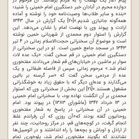
پیام آغاز یک نهضت را به مردم برسانند. آن مرحوم در
دوازده محرم در آبادان خبر دستگیری امام خمینی را شنید؛
«بنده و سایر طلاب‌ها وصیت‌نامه خود را نوشته و آماده
همه‌گونه جانبازی شدیم.»
[20]
یک گزارش در سال 1343
ارادت و پیوند وی با نهضت امام را نشان می‌دهد. این
گزارش را استوار دوم محمدی از شهربانی خمین نوشته
است و موضوع آن سخنرانی حجت‌الاسلام زمانی در 4 تیر
1343 در مسجد جامع خمین است. او در این سخنرانی از
دستگیری امام خمینی در قم سخن گفت: «یک عده لات
سوار بر ماشین در خیابان‌های قم شعار می‌دادند مفتخوری
تمام شد.» مرحوم زمانی سپس از فاصله طبقاتی و یک
عده از مردمی سخن گفت که «سر گرسنه بر بالین
می‌گذارند و عده‌ای دیگر که با حقوق زیاد به خوشگذرانی
مشغول هستند.»
[21]
این بخش از سخنرانی وی که استوار
محمدی بر آن انگشت نهاده بود، با سخنرانی امام خمینی
در 13 خرداد 1342 (عاشورای 1383) در پیوند بود. امام
خمینی در آن سخنرانی در پاسخ به شعار مفتخوری
روحانیون گفته بودند که«آن روزی که آن رفراندم غلط
انجام گرفت، در کوچه‌های قم، در مرکز روحانیت، چند نفر
از اراذل و اوباش و بچه‌ها را راه انداختند و در اتومبیل‌ها
نشاندند که بگویند مفتخوری تمام شد، پلوخوری تمام