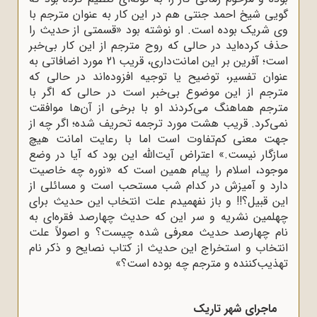
گویی شیخ احمد جنتی هم در این کار به عنوان مترجم با
وی شریک بوده است. او نوشته بود «قسمتی از حدیث را
حذف کرده‌اید در حالی که روح مترجم از این کار بی‌خبر
است؛ آفرین بر این امانت‌داری، قریب 21 مورد اضافاتی به
عنوان تفسیر، توضیح یا توجیه افزوده‌اند در حالی که
مترجم از این موضوع بی‌خبر است در حالی که اگر با
مترجم هماهنگ می‌کردند او با برخی از آن‌ها موافقت
نمی‌کرد. قریب هشت مورد ترجمه تحریف شده؛ اگر چه از
جهت معنی کم‌تفاوت است اما با رعایت امانت هیچ
سازگار نیست.» اعتراض آیت‌الله این بود که آیا در وضع
موجود، اسلام را پیام همین است که «نوره چه خاصیت
دارد و آمیزش در کدام شب مستحب است و مسائلی از
این قبیل؟!! و باز نفهمیدم علت انتخاب این حدیث برای
چهلمین نشریه و سر این که حدیث چهارصد فقره‌ای به
نام چهارصد حدیث معرفی شده چیست؟ و اصولاً علت
انتخاب و استخراج این حدیث از کتاب نصایح و ذکر نام
تهذیب‌کننده و مترجم چه بوده است؟»
ماجرای شهر تاریک