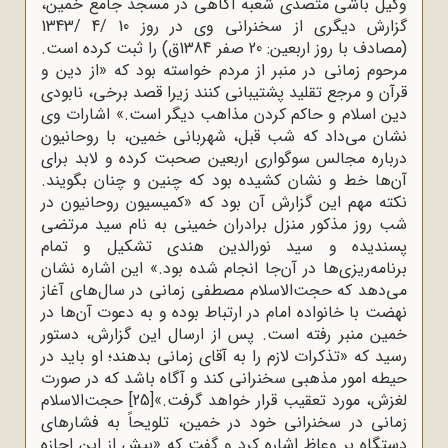
وکیل باشی متصدی شعبه آگاهی در مسجد جامع خمین،
گزارش دیگری از سخنرانی وی در روز 10 /4 /1343
(مصادف با روز اربعین: 20 صفر 1384ق) را ثبت کرده است.
مرحوم زمانی در منبر از مردم خواسته بود که «از دین و
قرآن و مرجع تقلید پشتیبانی کنند زیرا قصد برخی، نابودی
دین اسلام و حاکم کردن مذاهب دیگر است.» اشارات وی
نشان می‌داد که شب قبل، شهربانی خمین، با روحانیون
درباره مجالس سوگواری اربعین صحبت کرده و لابد برای
آن‌ها خط و نشان کشیده بود که چنین و چنان بگویند.
نکته مهم این گزارش آن بود که «کمیسیون روحانیون در
شب روز مذکور منزل برادران خمینی به نام سید مرتضی
پسندیده و سید نورالدین هندی تشکیل و تمام
برنامه‌ریزی‌ها در آن‌جا انجام شده بود.» این اشاره نشان
می‌دهد که حجت‌الاسلام مصطفی زمانی در سال‌های آغاز
نهضت با خانواده امام در ارتباط بوده و به دعوت آن‌ها در
خمین منبر رفته است. پس از ارسال این گزارش، دستور
رسید که «تذکرات لازم را به آقای زمانی بدهند؛ او باید در
حیطه امور مذهبی سخنرانی کند و آگاه باشد که در صورت
لغزش، مورد تعقیب قرار خواهد گرفت.»
[25]
حجت‌الاسلام
زمانی در سخنرانی خود در خمین، تلویحاً به فشارهای
دستگاه بر وعاظ اشاره کرد و گفت که «بیش از این اجازه