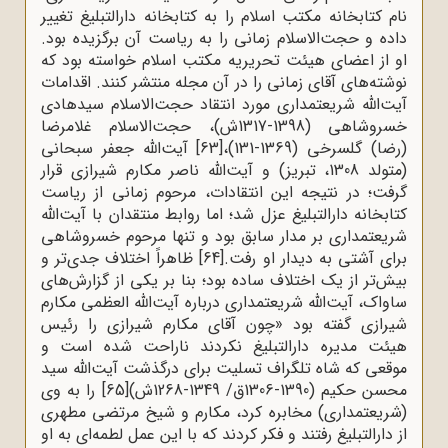
نام کتابخانه مکتب اسلام را به کتابخانه دارالتبلیغ تغییر
داده و حجت‌الاسلام زمانی را به ریاست آن برگزیده بود.
او از اعضای هیئت تحریریه مکتب اسلام خواسته بود که
نوشته‌های آقای زمانی را در آن مجله منتشر کنند. اقدامات
آیت‌الله شریعتمداری مورد انتقاد حجت‌الاسلام سیدهادی
خسروشاهی (1398-1317ش)، حجت‌الاسلام غلامرضا
(رضا) گلسرخی (1369-131)،
[63]
آیت‌الله جعفر سبحانی
(متولد 1308، تبریز) و آیت‌الله ناصر مکارم شیرازی قرار
گرفت؛ در نتیجه این انتقادات، مرحوم زمانی از ریاست
کتابخانه دارالتبلیغ عزل شد؛ اما روابط منتقدان با آیت‌الله
شریعتمداری بر مدار سابق بود و تنها مرحوم خسروشاهی
برای آشتی به دیدار او رفت.
[64]
ظاهراً اختلاف جدی‌تر و
بیش‌تر از یک اختلاف ساده بود؛ بنا بر یکی از گزارش‌های
ساواک، آیت‌الله شریعتمداری درباره آیت‌الله العظمی مکارم
شیرازی گفته بود «چون آقای مکارم شیرازی را رئیس
هیئت مدیره دارالتبلیغ نکردند ناراحت شده است و
موقعی که شاه تلگراف تسلیت برای درگذشت آیت‌الله سید
محسن حکیم (1390-1306ق/ 1349-1268ش)
[65]
را به وی
(شریعتمداری) مخابره کرد، مکارم و شیخ مرتضی مطهری
از دارالتبلیغ رفتند و فکر کردند که با این عمل لطمه‌ای به او