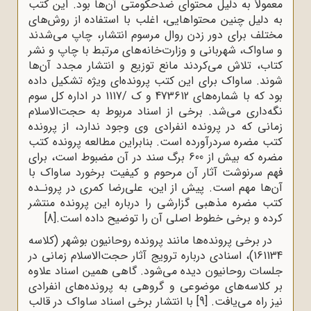
معمولاً به دلیل محتوای ضدحکومتی آن‌ها بود. این کتب
به دلیل چنین محتواهایی، اغلب با استفاده از روش‌های
مختلف برای دور زدن روال مرسوم انتشار، چاپ می‌شدند
و ساواک، شهربانی و وزارت‌خانه‌های مرتبط با چاپ و نشر
کتاب، تلاش می‌کردند مانع توزیع و انتشار مجدد آن‌ها
شوند. ساواک برای این کتب پرونده‌ای ویژه تشکیل داده
بود که با شماره‌های 473612 و ک /1117 در اداره کل سوم
نگه‌داری می‌شد. برخی از اسناد مربوط به حجت‌الاسلام
زمانی که در پرونده انفرادی وی وجود ندارد، از پرونده
کتب مضره سردرآورده است. بنابراین مطالعه پرونده کتب
مضره که بیش از 600 برگ سند در آن مضبوط است، برای
فهم سرنوشت آثار آن مرحوم و کیفیت برخورد ساواک با
آن‌ها مهم است. پیش از این، علی‌رضا کمری در پرونـده‌
کتب مضره مذهبی گزارشی را درباره این پرونده منتشر
کرده و برخی خطوط اصلی آن را توضیح داده است.
[8]
در برخی پرونده‌ها مانند پرونده روحانیون بوشهر (کلاسه
161134)، اسنادی درباره ترویج آثار حجت‌الاسلام زمانی در
جلسات روحانیون دیده می‌شود. گاهی همین اسناد علاوه
بر کلاسه‌های موضوعی و گروهی به پرونده‌های انفرادی
نیز راه می‌یافت.
[9]
با انتشار برخی اسناد ساواک در قالب