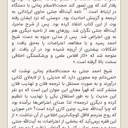
رفتار کند که وی تصور کند حجت‌الاسلام زمانی با دستگاه
[71]
در ارتباط است.
نامه آیت‌الله جنتی حاوی ایراداتی به
ترجمه و گزینش احادیث بود. دوستی که نزد ایشان رفته
بود، از این کتاب انتقاد کرده بود. پس از شرح ماجرا،
آیت‌الله جنتی نگران شد. روزهای بعد از ناحیه دیگری هم
به وی اعتراض شد. پس از مدتی جزوه به دست شیخ
احمد رسید و با مطالعه، اعتراضات را به‌حق یافت و
اشکالات بیشتری از آن‌چه شنیده بود در آن یافت. او
متوجه شد که «کار افلاس علمی و ورشکستگی اخلاقی
سخت بالا گرفته است.»
شیخ احمد جنتی به حجت‌الاسلام زمانی نوشت که
«نمی‌دانم چه مجوزی دارد که حدیثی را از لابه‌لای کتابی
درآورند و به صورت مستقل با ترجمه فلان و تهذیب فلان
منتشر کنند که قهراً معنای این عنوان این است که دو نفر
این حدیث را به طور استقلال یکی را تهذیب یا تنظیم
کرده و دیگری ترجمه»؛ لذا صدای اعتراض‌ها برآمده بود
که چرا آیت‌الله جنتی، چنین کاری کرده است؟ «در صورتی
که روح مترجم لااقل کوچک‌ترین اطلاعی از آن نداشت.» از
این فقره برمی‌آید که بخشی از اعتراضات به آیت‌الله جنتی
بوده و مرحوم زمانی کار را به گونه‌ای تنظیم کرده بود که