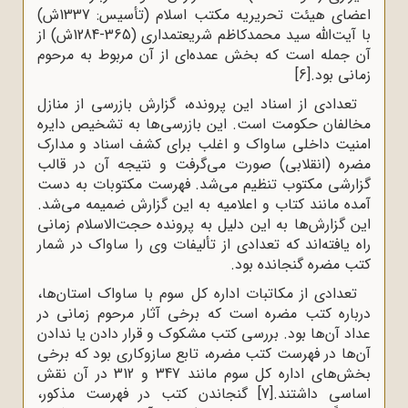
اعضای هیئت تحریریه مکتب اسلام (تأسیس: 1337ش)
با آیت‌الله سید محمدکاظم شریعتمداری (365-1284ش) از
آن جمله است که بخش عمده‌ای از آن مربوط به مرحوم
زمانی بود.
[6]
تعدادی از اسناد این پرونده، گزارش بازرسی از منازل
مخالفان حکومت است. این بازرسی‌ها به تشخیص دایره
امنیت داخلی ساواک و اغلب برای کشف اسناد و مدارک
مضره (انقلابی) صورت می‌گرفت و نتیجه آن در قالب
گزارشی مکتوب تنظیم می‌شد. فهرست مکتوبات به دست
آمده مانند کتاب و اعلامیه به این گزارش ضمیمه می‌شد.
این گزارش‌ها به این دلیل به پرونده حجت‌الاسلام زمانی
راه یافته‌اند که تعدادی از تألیفات وی را ساواک در شمار
کتب مضره گنجانده بود.
تعدادی از مکاتبات اداره کل سوم با ساواک استان‌ها،
درباره کتب مضره است که برخی آثار مرحوم زمانی در
عداد آن‌ها بود. بررسی کتب مشکوک و قرار دادن یا ندادن
آن‌ها در فهرست کتب مضره، تابع سازوکاری بود که برخی
بخش‌های اداره کل سوم مانند 347 و 312 در آن نقش
اساسی داشتند.
[7]
گنجاندن کتب در فهرست مذکور،