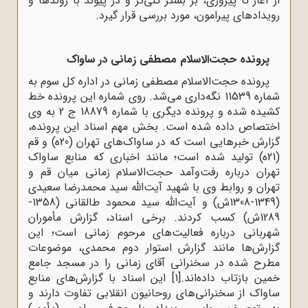
از آغاز تا پیروزی، بر بستر کلی‌تر و در پیوند با روندها و
رویدادهای پیرامون، مورد بررسی قرار گیرد.
پرونده حجت‌الاسلام مصطفی زمانی در ساواک
پرونده حجت‌الاسلام مصطفی زمانی در اداره کل سوم به
شماره 11539 نگه‌داری می‌شد. روی شماره این پرونده خط
کشیده شده و پرونده دیگری با شماره 18879 ج 2 به وی
اختصاص داده شده است. بخش مهم اسناد این پرونده،
گزارش خبرهایی است که در ساواک‌های تهران (20ه‌) و قم
(21ه‌) تولید شده است؛ مانند اخباری که منابع ساواک
تهران درباره رفت‌وآمد حجت‌الاسلام زمانی میان قم و
تهران و روابط وی با شهید آیت‌الله سید محمدرضا سعیدی
(1349-1308ش) و آیت‌الله سید محمود طالقانی (1358-
1289ش) کسب کردند. برخی اسناد، گزارش مأموران
شهربانی درباره فعالیت‌های مرحوم زمانی است؛ این
گزارش‌ها مانند گزارش استوار دوم محمدی، موضوعات
مطرح شده در سخنرانی آقای زمانی را در مسجد جامع
خمین بازتاب داده‌اند.
[1]
این اسناد با گزارش‌های منابع
ساواک از سخنرانی‌های روحانیون انقلابی تفاوت دارند و