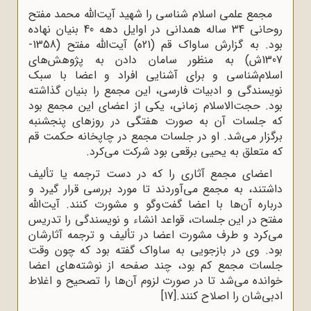
مجمع علمی اسلام شناسی را شهید آیت‌الله محمد مفتح
روحانی 34 ساله همدانی در اوایل دهه 40 بنیان نهاده
بود. به گزارش ساواک قم (21ه‌) آیت‌الله مفتح (1358-
1307ش) به منظور سامان دادن به پژوهش‌های
اسلام‌شناسی و برای آشنایی افراد و اعضا با سبک
نویسندگی و ادبیات فارسی، این مجمع را بنیان گذاشته
بود. حجت‌الاسلام زمانی، یکی از اعضای این مجمع بود
که جلسات آن به صورت هفتگی در روزهای پنجشنبه
برگزار می‌شد. او در جلسات مجمع در چاپخانه حکمت قم
که متعلق به یحیی برقعی بود شرکت می‌کرد.
اعضای مجمع آثاری را که در دست ترجمه یا تألیف
داشتند، به مجمع می‌آوردند تا مورد بررسی قرار گیرد و
درباره آن‌ها با اعضا گفت‌وگو و مشورت کنند. آیت‌الله
مفتح در این جلسات، قواعد انشاء و نویسندگی را تدریس
می‌کرد و طرف مشورت اعضا در تألیف و ترجمه آثارشان
بود. وی در بازجویی به ساواک گفته بود که چون وقت
جلسات مجمع کم بود، چند صفحه از نوشته‌های اعضا
خوانده می‌شد تا در صورت لزوم آن‌ها را تصحیح و اغلاط
ادبی‌شان را اصلاح کنند.
[17]