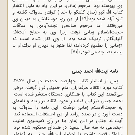
وی پیوسته بود. مرحوم زمانی، در این ایام به دلیل انتشار
کتاب الله‌اکبر (نماز: گفتگو با خدا) گرفتار ساواک گشته و
تازه آزاد شده بود؛
[69]
از این رو، دوستانش به دیدن وی
می‌رفتند. اما مرحوم صالحی نجف‌آبادی به ملاقات
حجت‌الاسلام زمانی نرفت زیرا وی به جناح آیت‌الله
گلپایگانی نزدیک شده بود. از وی نقل شده است که
«زمانی را تطمیع کرده‌اند؛ لذا هنوز به دیدن او نرفته‌ام تا
ببینم بعد چه می‌شود.»
[70]
نامه آیت‌الله احمد جنتی
پس از انتشار کتاب چهارصد حدیث در سال 1353،
کتاب مورد انتقاد طرفداران امام خمینی قرار گرفت. برخی
می‌گفتند این کتاب با همکاری دستگاه منتشر شده است.
احمد جنتی نیز این کتاب را مورد انتقاد قرار داد و نامه‌ای
به حجت‌الاسلام زمانی نوشت. این نامه را ساواک به
دست آورد و در صدد برآمد از این اختلافات استفاده کند.
آیت‌الله جنتی در این زمان بنا بر رأی کمیسیون امنیت
اجتماعی به سه سال تبعید در همدان محکوم شده بود.
ساواک قصد داشت با احضار آیت‌الله جنتی به گونه‌ای