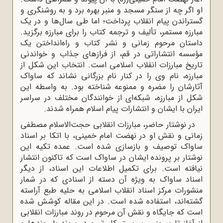
او اگر چه از سنگر مسجد و منبر بهره برد و به روشنگری و
گستراندن پیام انقلاب پرداخت؛ اما طی سال‌ها و در یک
مبارزه مستمر، تألیف و ترجمه کتاب را برای مبارزه برگزید.
داستان مرحوم زمانی و نشر کتاب و راه‌انداختن یک
مؤسسه انتشاراتی در قم، از فرازهای جذاب و خواندنی
تاریخ مبارزات انقلاب اسلامی است. انتخاب این شکل از
مبارزه، نام وی را در کنار نام بزرگانی نشاند که ساواک
آثارشان را مضره و ممنوعه شناخته بود. به واسطه این
شکل از مبارزه، شبکه‌ای از خوانندگان مختلف در سراسر
ایران با ایشان و انتشارات پیام اسلام همراه شدند.
در نوشتار حاضر، مبارزات انقلابی حجت‌الاسلام مصطفی
زمانی و نقش او در نهضت امام خمینی، با اتکا بر اسناد
ساواک توصیف و بازسازی شده است. عمده تکیه این
نوشتار بر پرونده ایشان در ساواک است که تاکنون انتشار
نیافته است. برای تکمیل اطلاعات این اسناد، از دیگر
اسناد ساواک به ویژه آن دسته از اسنادی که در شمار
منشورات مرکز اسناد انقلاب اسلامی به حلیه طبع آراسته
گشته‌اند، استفاده شده است. در این مقاله کوشش شده
است که جایگاه و نقش آن مرحوم در روند مبارزات انقلابی