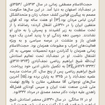
حجت‌الاسلام مصطفی زمانی در سال 1313ش /1353ق
در نجف‌آباد اصفهان به دنیا آمد. در این سال‌ها حکومت
مصمم به پیگیری قوانین کشف حجاب زنان و متحدالشکل
کردن لباس مردان بود.
[13]
او هفت ساله بود که قوای
متفقین ایران را در 1320ش اشغال کردند؛ رضاشاه را از
تخت سلطنت به زیر کشیدند و پسرش را به جای او
نشاندند. دومین دهه زندگی او با پدید آمدن یک دوره
فضای باز و متشتت در عرصه سیاسی و به ویژه
فعالیت‌های احزاب و مطبوعات همزمان بود. حجت‌الاسلام
زمانی همزمان با گذراندن دوره تحصیلات عمومی، به کار
اشتغال داشت. او در نجف‌آباد تحت تعالیم استادش
آیت‌الله شیخ ابراهیم ریاضی نجف‌آبادی (1374-1317ق
/1333-1279ش)
[14]
به تکمیل دانش ادبی خود پرداخت.
شیخ ابراهیم ریاضی پس از پنج سال، کار ساخت مدرسه
علمیه نجف‌آباد را در 1325 به پایان برده بود.
[15]
آخرین
سال‌های نوجوانی‌ آقا مصطفی، مقارن با وقایع نهضت
ملی شدن صنعت نفت ایران و سپس کودتای فضل‌الله
زاهدی علیه دولت دکتر محمد مصدق در مرداد 1332بود.
او در 17 سالگی در سال 1330ش محضر استادش شیخ
ابراهیم را به قصد قم ترک گفت و به این شهر هجرت کرد.