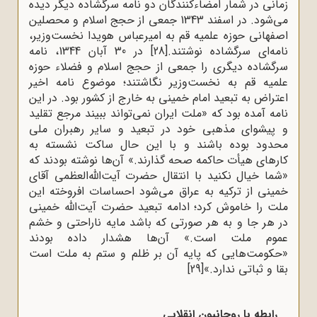
زمانی در شمار امضاءکنندگان دو نامه سرگشاده دیگر دیده
می‌شود. در اسفند 1343 جمعی از حجج اسلام و محصلین
اصفهانی حوزه علمیه قم به امیرعباس هویدا نخست‌وزیر،
نامه‌ای سرگشاده نوشتند.
[28]
در 30 آبان 1344، نامه
سرگشاده دیگری را جمعی از حجج اسلام و فضلاء حوزه
علمیه قم به نخست‌وزیر نگاشتند؛ موضوع نامه اخیر
اعتراض به تبعید امام خمینی به خارج از کشور بود. در این
نامه آمده بود که «ملت ایران نمی‌تواند ببیند مرجع تقلید
و پیشوای مذهبی خود در تبعید و سایر رهبران ملی
محدود بوده باشند و با این حال ساکت نشسته به
کارهای هیأت حاکمه صحه گذارند.» آن‌ها نوشته بودند که
«شما خیال نکنید با انتقال حضرت آیت‌الله‌العظمی آقای
خمینی از ترکیه به عراق می‌شود احساسات افروخته این
ملت را خاموش کرد؛ ادامه تبعید حضرت آیت‌الله خمینی
در هر جا و به هر صورتی که باشد مایه ناراحتی و خشم
عموم ملت است.» آن‌ها هشدار داده بودند
«حکومت‌هایی که پایه آن بر ظلم و ستم به ملت است
بقا و ثباتی ندارد.»
[29]
رابطه با روحانیون انقلابی