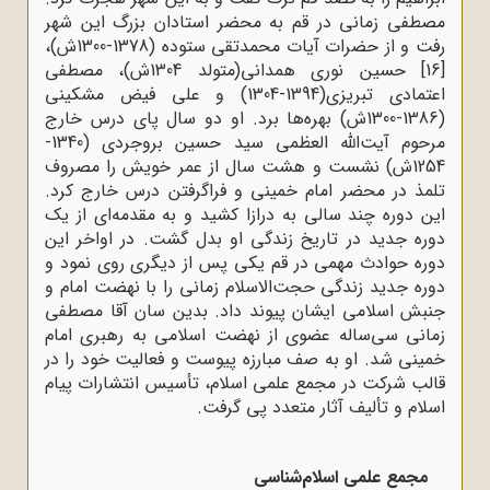
مصطفی زمانی در قم به محضر استادان بزرگ این شهر
رفت و از حضرات آیات محمدتقی ستوده (1378-1300ش)،
[16]
حسین نوری همدانی(متولد 1304ش)، مصطفی
اعتمادی تبریزی(1394-1304) و علی فیض مشکینی
(1386-1300ش) بهره‌ها برد. او دو سال پای درس خارج
مرحوم آیت‌الله العظمی سید حسین بروجردی (1340-
1254ش) نشست و هشت سال از عمر خویش را مصروف
تلمذ در محضر امام خمینی و فراگرفتن درس خارج کرد.
این دوره چند سالی به درازا کشید و به مقدمه‌ای از یک
دوره جدید در تاریخ زندگی او بدل گشت. در اواخر این
دوره حوادث مهمی در قم یکی پس از دیگری روی نمود و
دوره جدید زندگی حجت‌الاسلام زمانی را با نهضت امام و
جنبش اسلامی ایشان پیوند داد. بدین سان آقا مصطفی
زمانی سی‌ساله عضوی از نهضت اسلامی به رهبری امام
خمینی شد. او به صف مبارزه پیوست و فعالیت خود را در
قالب شرکت در مجمع علمی اسلام، تأسیس انتشارات پیام
اسلام و تألیف آثار متعدد پی گرفت.
مجمع علمی اسلام‌شناسی