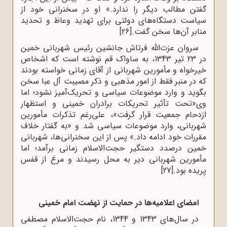
گفتن مطالب دیگر را ندارد.» او در سخنرانی خود از
سیاست دستگاه‌های دولتی برای تهدید وعاظ و تحدید
منابر آن‌ها سخن گفت.
[26]
سروان عزت‌الله فرتاش جانشین رئیس شهربانی خمین
در 23 تیر 1343، به ساواک قم نوشته است که اشخاص
خیرخواه و مأمورین شهربانی از آقای زمانی خواسته بودند
که در منبر فقط از امور مذهبی و ذکر مصیبت آل عبا سخن
بگوید و وارد موضوعات سیاسی و تحریک‌آمیز نشود؛ اما
وی«تحت تأثیر تحریکات برادران خمینی و استظهار
ازدحام جمعیت قرار گرفت»، علی‌رغم تذکرات مأمورین
شهربانی، وارد موضوعات سیاسی شد و «به گفتار خلاف
مقررات خود ادامه داد.» پس از این سخنرانی‌ها، شهربانی
خمین درصدد دستگیر حجت‌الاسلام زمانی برآمد؛ اما
مأمورین شهربانی دیر به محل رسیدند و مرغ از قفس
پریده بود.
[27]
امضای اعلامیه‌ها در حمایت از نهضت امام خمینی
در سال‌های 1343 و 1344، نام حجت‌الاسلام مصطفی