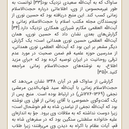
ساواک که به آیت‌الله سعیدی نزدیک بود
[33]
توانست به
طور غیرمحسوس از وی، اطلاعاتی درباره حجت‌الاسلام
زمانی کسب کند. این منبع دریافته بود که حسین نوری از
نویسندگان مجله مکتب اسلام با حجت‌الاسلام زمانی و
آیت‌الله العظمی مکارم شیرازی همکاری نزدیک دارد.
[34]
گزارش‌های بعدی نشان داد که حسین نوری، همان
آیت‌الله العظمی حسین نوری همدانی است؛ یک گزارش
دیگر مشعر بر این بود که آیت‌الله العظمی نوری همدانی،
از مدرسین حوزه علمیه قم ضمن صحبت در مورد عدم
ترقی روحانیت در ایران توصیه کرده بود که «برای مزید
اطلاع، به نوشته‌های حجت‌الاسلام زمانی مراجعه
کنید.»
[35]
گزارشی از ساواک قم در آبان 1348 نشان می‌دهد که
حجت‌الاسلام زمانی با آیت‌الله سید شهاب‌الدین مرعشی
نجفی (1369-1276ش) در ارتباط بوده است. منبع پس از
یک گفت‌وگوی خصوصی با آقای زمانی از قول وی نوشته
بود که آیت‌الله نجفی از نیامدن شاه به قم خوشحال است؛
زیرا دوست نداشته که به ملاقات وی برود. جوّ به اندازه‌ای
علیه خانواده سلطنتی سنگین بود که در سفرهای شاه به
قم، آیات عظام با اکراه به دیدن وی می‌رفتند؛ زیرا طلاب