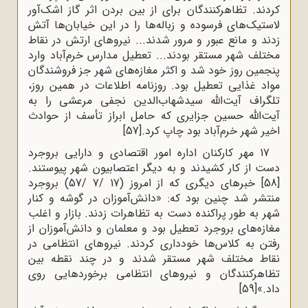
کردند. تظاهرکنندگان برای از بین بردن اثر گاز اشک‌آور
لاستیک‌های فرسوده و زباله‌ها را در این خیابان‌ها آتش
زدند و مانع عبور و مرور شدند... نیروهای ارتش در نقاط
مختلف شهر مستقر بودند... تعطیل مدارس خرم‌آباد وارد
پنجمین روز خود شد و اکثر مغازه‌های شهر جز فروشندگان
مواد غذایی تعطیل بود. روزنامه اطلاعات در همین روز،
تلگراف آیت‌الله سیدشهاب‌الدین نجفی مرعشی را به
آیت‌الله حسین جزایری که حامل ابراز تأسف از حوادث
اخیر شهر خرم‌آباد بود چاپ کرد.
[57]
17 مهر کارکنان اداره امور اقتصادی و دارایی بروجرد
دست از کار کشیدند و به دیگر اعتصابیون شهر پیوستند.
[58]
خبرهای دیگری که از امروز (17 /7 /57) بروجرد
منتشر شد چنین بود که: «دانش‌آموزان در گوشه و کنار
شهر به طور پراکنده دست به تظاهرات زدند. بازار و اغلب
مغازه‌های بروجرد تعطیل بود و معلمان و دانش‌آموزان از
رفتن به کلاس‌ها خودداری کردند. نیروهای انتظامی در
نقاط مختلف شهر مستقر شدند و در چند نقطه بین
تظاهرکنندگان و نیروهای انتظامی برخوردهایی روی
داد.»
[59]