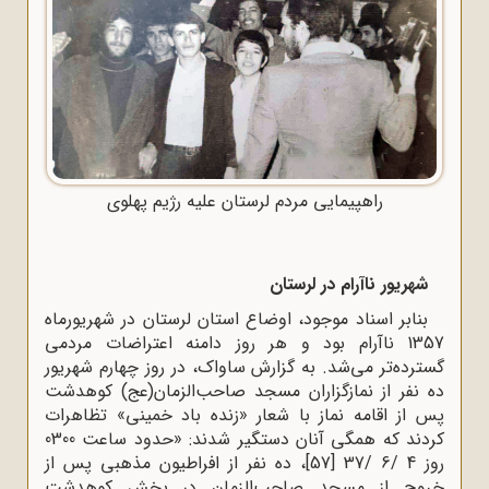
راهپیمایی مردم لرستان علیه رژیم پهلوی
شهریور ناآرام در لرستان
بنابر اسناد موجود، اوضاع استان لرستان در شهریورماه
1357 ناآرام بود و هر روز دامنه‌ اعتراضات مردمی
گسترده‌تر می‌شد. به گزارش ساواک، در روز چهارم شهریور
ده نفر از نمازگزاران مسجد صاحب‌الزمان(عج) کوهدشت
پس از اقامه نماز با شعار «زنده ‌باد خمینی» تظاهرات
کردند که همگی آنان دستگیر شدند: «حدود ساعت 0300
روز 4 /6 /37 [57]، ده نفر از افراطیون مذهبی پس از
خروج از مسجد صاحب‌الزمان در بخش کوهدشت