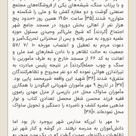
و با پرتاب سنگ، شیشه‌های یکی از فروشگاه‌های مجتمع
صنعتی گوشت و دو مغازه کفش بلا و ملی را شکسته و
متواری» شدند.
[35]
ساعت 19:50 همین روز «حدود پنج
هزار نفر از اهالی بخش دورود در مسجد جامع شهر
اجتماع [کردند] که شیخ علی‌اکبر وحیدی مسئول حوزه
علمیه دورود به منبر رفته و پس از سخنرانی تحریک‌آمیز و
دعوت مردم به تعطیل و اعتصاب مورخه 10 /7 /57
جمعیت به حالت تظاهر و با دادن شعارهای ضد ملی و
اهانت به کد 66 از مسجد خارج و به طرف مأمورین با
سنگ و چوب حمله[کردند] در نتیجه پلیس مبادرت به
تیراندازی هوائی نموده که دو نفر مجروح و تظاهرکنندگان
متفرق» شدند.
[36]
شهید این واقعه شیرمحمد پاپی بود.
[37]
در تاریخ 9 مهر مأموران شهربانی الیگودرز با همکاری
مأموران ساواک محل «در بازرسی از منزل مهدی رضوی
فقیه فرزند محسن شغل محصل تعدادی کتاب و نوار
مذهبی مضره کشف و نامبرده را دستگیر و تحویل ساواک
محل نموده‌اند.»
[38]
10 مهر با این‌که مدارس شهر بروجرد باز بود اما
دانش‌آموزان به مدرسه نرفتند. در گوشه و کنار شهر نیز
تظاهرات پراکنده‌ای صورت گرفت که در یک مورد منجر به