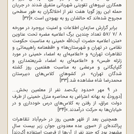
همکاری نیروهای تقویتی شهربانی متفرق شدند در جریان
حمله این روز گویا هفت نفر از اخلالگران به طور سطحی
مجروح شده‌اند که حالشان رو به بهبودی است.»
[32]
برابر گزارش سازمان اطلاعات و امنیت بروجرد در مورخه
8 /7 /57 تعداد چندین برگ اعلامیه مضره تحت عناوین
«متن اعلامیه حضرت آیت‌الله خمینی به مناسبت حکومت
نظامی در تهران و شهرستان‌ها» و «قطعنامه راهپیمائی و
تظاهرات تهران» و «اعلامیه‌ای به امضاء خمینی در مورد
زلزله طبس» و «اعلامیه‌ای به امضاء شریعتمداری و
گلپایگانی و مرعشی به مناسبت هفتمین روز کشته
شدگان تهران» در کشوهای کلاس‌های دبیرستان
محمدرضا شاه مشاهده شد.
[33]
در 9 مهر «حدود یک‌صد نفر از معلمین بخش...
[دورود]، به بهانه اعتراض به محاصره منزل خمینی از طرف
دولت عراق، از رفتن به کلاس‌های درس خودداری و در
خیابان‌ها به حرکت درآمدند.»
[34]
همچنین بعد از ظهر همین روز در خرم‌آباد تظاهرات
پراکنده‌ای از «سوی عده معدودی جوان زیر بیست سال
مشهود بود که چند نفر از آن‌ها از فرصت استفاده [کردند]