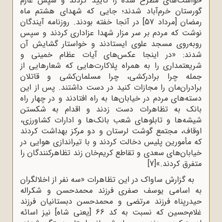
خواست‌های مطرح شده را تأیید کردند و سپس عازم
گورستان خرم‌آباد شدند؛ جایی که شهدای هشتم ماه
رمضان [مرداد 57] در آنجا خفته بودند. روزنامه آیندگان
نوشت که مردم بر سر مزار شهدا عزاداری کردند و سپس
روبه‌روی مسجد علوی ایستادند و خواستار گشایش آن
شدند: «در اینجا عکس‌های آیات عظام خمینی و
شریعتمداری را به همراه پلاکارت‌هایی که شعارهایی از
جمله چرا برادرکشی، چرا مسلمان‌کشی و قاتلان
برادران‌مان را مجازات کنید در دست داشتند. پس از این
دسته‌های مردم در خیابان‌ها به راه افتادند و در چهار راه
بانک به تظاهرات دست زدند و اقدام به شکستن
شیشه‌ها و تابلوهای شعب بانک‌ها و ادارات کشاورزی،
اوقاف، مجتمع گوشت لرستان و دو مرکز بهداشت کردند
که مأمورین پلیس دخالت کردند و با تیراندازی هوایی در
خیابان‌های سعدی و تقاطع کریم‌خان زند تظاهرکنندگان را
متفرق کردند.»
[7]
به گزارش ساواک در این تظاهرات «سه نفر از اخلالگران
به اسامی یوسف صفری فرزند محمدحسن و شکراله
حیدرپناه فرزند مرتضی و محمدحسن دبستانیان فرزند
غلام‌حسین که نسبت به کد 66 [یعنی شاه] نیز اسائه