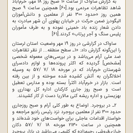
به گزارش ساواک از ساعت 10 صبح روز 18 مهر، خرم‌آباد
شاهد تظاهرات مردمی بود.
[60]
همچنین ساعت 9 صبح
همین روز «حدود 300 نفر از معلمین و دانش‌آموزان
الیگودرز ضمن حرکت در خیابان پهلوی آن شهر مبادرت به
دادن شعار زنده باد خمینی نموده و به طرف مأموران
پلیس سنگ و آجر پرتاب» کردند.
[61]
ساواک در گزارشی در روز 19 مهر وضعیت استان لرستان
را این‌گونه گزارش داد: «1ـ سطح منطقه... از نظر تظاهرات
ضد ملی آرام می‌باشد و در بررسی‌های معموله شخصی
[مشخص] گردیده که اکثر پرونده‌ها و لوازم دادسرای
شهرستان خرم‌آباد که در مورخه 18 /7 /57 به وسیله
اخلالگران به آتش کشیده شده سوخته و از بین رفته
است. بازار در خرم‌آباد اکثراً بسته بوده و مدارس تعطیل
است و صبح روز جاری کارکنان اداره کل بهداری و
بهزیستی و اداره ریشه کنی مالاریا دست از کار کشیدند.
2ـ در بروجرد. اوضاع به طور کلی آرام و صبح روزجاری
حدود 300 نفر از معلمین بروجرد نزد رئیس رادیو مراجعه و
خواستار اقدامات عاجلی برای خواست‌های خود شده‌اند و
همچنین در ساعت 2130 مورخه 18 /7 /57 دکان
خرازی‌فروشی رحیم‌زاده که کلیمی می‌باشد در بازار بروجرد