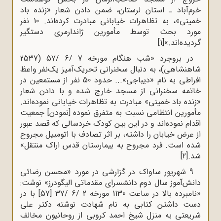
خرم‌آباد ـ استان لرستان، ضمن دادن شعار «زنده باد
خمینی»، به تظاهرات خیابانی مبادرت کرده‌اند. 10 نفر
مورد بحث توسط مأمورین ژاندارمری دستگیر
گردیده‌اند.»
[1]
در بروجرد «شب هنگام مورخه 7 /6 /57 (2537
شاهنشاهی)، به دنبال سخنرانی تحریک‌آمیز یک‌نفر واعظ
افراطی به نام «دیباجی»... حدود 50 نفر از مستمعین در
خاتمه سخنرانی از مسجد خارج شده و با دادن شعار
«زنده باد خمینی» مبادرت به تظاهرات خیابانی نموده‌اند.
مأمورین انتظامی نسبت به متفرق نموده [نمودن] جمعیت
اقدام نموده‌اند و در این بین کودک خردسالی که قصد عبور
از عرض خیابان را داشته، بر اثر تصادف با اتومبیل مجروح
شده است. فرد مجروح به بیمارستان قدس اراک منتقل»
شد.
[2]
9 شهریور ساواک در گزارشی در مورد «محسن رضائی
دانش‌آموز سال دوم دانشسرای مقدماتی الیگودرز» نوشت:
«نامبرده بالا در ساعت 1130 مورخه 2 /6 /37 [57] با در
دست داشتن کتابی به نام شهادت نوشته دکتر علی
شریعتی به منزل شیخ احمد کروبی از روحانیون مخالف