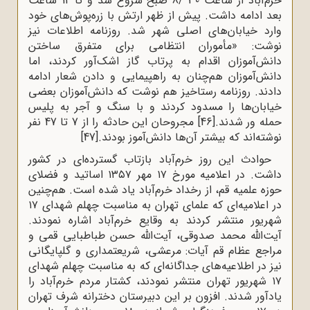
خرم‌آباد از ساعت 30 /8 صبح شروع شد و تا 12 ساعت
بعد ادامه داشت. پیش از ظهر ارتش با زره‌پوش‌های خود
وارد خیابان‌های اصلی شهر شد. روزنامه اطلاعات نیز
نوشت: «مأموران انتظامی برای متفرق ساختن
دانش‌آموزان اقدام به پرتاب گاز اشک‌آور کردند، اما
دانش‌آموزان هم‌چنان به راهپیمایی و دادن شعار ادامه
دادند. روزنامه رستاخیز هم نوشت که دانش‌آموزان بعضی
خیابان‌ها را مسدود کردند و با سنگ و آجر به پلیس
حمله ور شدند.
[46]
مجروحان این حادثه را از 7 تا 47 نفر
نوشته‌اند که بیشتر آن‌ها دانش‌آموز بودند.
[47]
حوادث این روز خرم‌آباد بازتاب گسترده‌ای در کشور
داشت. در اعلامیه مورخ ۱۷ مهر ۱۳۵۷ اساتید و فضلای
حوزه علمیه قم، از رخداد خرم‌آباد یاد شده است. هم‌چنین
در اعلامیه‌ای که علمای تهران به مناسبت چهلم شهدای ۱۷
شهریور منتشر کردند به وقایع خرم‌آباد اشاره نمودند.
آیت‌الله محمد صدوقی، آیت‌الله حسن طباطبایی قمی و
مراجع عظام قم آیات: مرعشی، شریعتمداری و گلپایگانی
نیز در اطلاعیه‌های جداگانه‌ای که به مناسبت چهلم شهدای
۱۷ شهریور تهران منتشر نمودند، کشتار مردم خرم‌آباد را
یادآور شدند. افزون بر این دبیرستان دخترانه شرف تهران