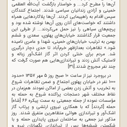
آن‌ها را مطرح کرد... و خواستار بازگشت آیت‌الله العظمی
خمینی و آزادی زندانیان سیاسی شدند. اجتماع کنندگان
سپس اقدام به راهپیمایی کردند. آن‌ها پلاکاردهایی همراه
داشتند که خواست‌های آنان روی آن‌ها نوشته شده بود و
پرچم‌های سیاهی را نیز حمل می‌کردند... از طرفی این
جمعیت قرار گذاشتند خیابان‌های پهلوی، سعدی و ششم
بهمن به ترتیب خیابان‌های خمینی، شهدا و عامری نامیده
شود.» تظاهرات بعدازظهر خرم‌آباد تا حدی دچار درگیری
شد. مردم برای خنثی کردن اثر گاز اشک‌آور زباله و
لاستیک آتش زدند و تیراندازی‌هایی هم صورت گرفت که
چند نفر مجروح شدند.
[31]
در بروجرد نیز از ساعت 10 صبح روز 5 مهر 1357 «حدود
1000 نفر در خیابان پهلوی اجتماع و ضمن تظاهرات شروع
به تخریب و آتش زدن بعضی از اماکن نمودند هم‌زمان در
نقاط مختلف شهر دستجات پراکنده شروع به حمله به
مؤسسات نموده از جمله جمعیتی به سمت پیکره 66 [شاه]
حمله [کردند] که با همکاری نیروی ارتشی و پرتاب گاز
اشک‌آور و تیراندازی هوائی متظاهرین متفرق شدند. روز
مذکور نیز جمعی به ساختمان نیروی پایداری حمله و با
شکستن شیشه‌ها پس از تیراندازی نگهبانان نیرو و