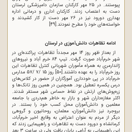
پیوستند. در ۲۵ مهر کارکنان سازمان دامپزشکی لرستان
دست به اعتصاب زدند. کارکنان اداری و درمانی اداره
بهداری دورود نیز در ۲۶ مهر دست از کار کشیدند و
خواسته‌های خود را مطرح نمودند.
[49]
ادامه تظاهرات دانش‌آموزی در لرستان
از بعداز ظهر روز 14 مهر مجدداً تظاهرات پراکنده‌ای در
شهر خرم‌آباد صورت گرفت. تیپ 84 خرم آباد و نیروهای
ژاندارمری به همراه مأموران شهربانی کنترل تظاهرات این
روز خرم‌آباد را به عهده داشتند.
[50]
روز 15 /7 /57 مدارس
خرم‌آباد در پی خودداری آموزگاران از حضور در کلاس‌های
درس یکسره تعطیل بود. همچنین در همین روز تانک‌ها و
زره‌پوش‌های ارتش در نقاط حساس شهر مستقر شدند.
اکثر مغازه‌داران شهر و بازار به خاطر هم‌دردی با جامعه
معلمین و دانش‌آموزان محل کسب خود را بستند. در
بروجرد نیز دانش‌آموزان، معلمان، روحانیون و گروهی
دیگر از مردم به عنوان اعتراض به وقایع اخیر خرم‌آباد،
کرمانشاه و دورود دست به تظاهرات و راهپیمایی زدند که
این راهپیمایی به آرامی پایان یافت ولی در ساعت 3 بعد