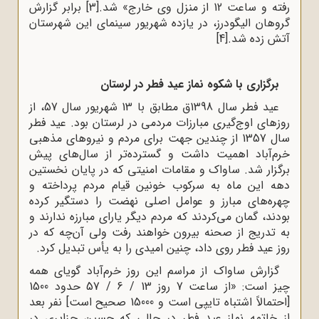
رفته و ساعت 12 از منزل وی خارج» شد.
[3]
برابر گزارش
گروهان الیگودرز، در یازده شهریور سینمای این شهرستان
آتش زده شد.
[4]
برگزاری با شکوه نماز عید فطر در لرستان
عید فطر سال 1398ق مطابق با 13 شهریور سال 57، از
روزهای اوج‌گیری مبارزات مردمی در لرستان بود. عید فطر
سال 1357 از چندین جهت برای مردم و نیروهای مذهبی
خرم‌آباد اهمیت داشت و گسترده‌تر از سال‌های پیش
برگزار شد. ساواک و مقامات امنیتی که در پایان نخستین
دهه این ماه به سرکوب خونین قیام مردم پرداخته و
چهره‌های مبارز و عوامل اصلی نهضت را دستگیر کرده
بودند، گمان می‌کردند که مردم دیگر یارای مبارزه ندارند و
به تدریج از صحنه بیرون خواهند رفت ولی آن‌چه که در
روز عید فطر روی داد، چنین امیدی را به یأس تبدیل کرد.
گزارش ساواک از مراسم این روز خرم‌آباد گویای همه
چیز است: «از ساعت 7 روز 13 / 6 / 57 حدود 1500
[احتمالاً اشتباه تایپی است و 15000 صحیح است] نفر بعد
از خاتمه نماز عید فطر در حالی که حسین جزایری در