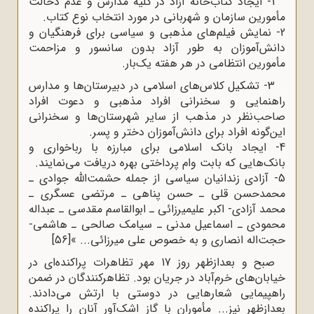
1- ایجاد کتاب‌خانه آزاد در کلیه مدارس و عدم دخالت
مأمورین سازمان و شهربانی در مورد انتخاب نوع کتاب.
2- نمایش فیلم‌های مذهبی و سیاسی برای فرهنگیان و
دانش‌آموزان به طور آزاد بدون سانسور و مزاحمت
مأمورین انتظامی در هر هفته یک‌بار.
3- تشکیل کلاس‌های اسلامی در دبیرستان‌ها و مدارس
راهنمایی و سخنرانی افراد مذهبی و دعوت افراد
صاحب‌نظر در مذهب از سایر شهرستان‌ها و سخنرانی
این‌گونه افراد برای دانش‌آموزان دختر و پسر.
4- ایجاد بانک اسلامی برای مبارزه با رباخواری و
بانک‌هایی که بابت وام پرداختی بهره دریافت می‌نمایند.
5- آزادی زندانیان سیاسی از جمله حشمت‌اللّه جوادی ـ
محمدحسن قلی ـ حسن پناهی ـ مرتضی عسگری ـ
محمد آزادی- اکبر علیمیرزائی ـ ابوالقاسم مقدسی ـ عبداله
محمودی ـ اسماعیل مدنی ـ سیامک صالحی ـ هاشمی-
حجت‌اله انصاری و به خصوص علی میرزائی... »
[56]
صبح و بعدازظهر روز 17 مهر تظاهرات پراکنده‌ای در
خیابان‌های خرم‌آباد در جریان بود. تظاهرکنندگان در ضمن
راهپیمایی شعارهایی در دوستی با ارتش می‌دادند.
بعدازظهر نیز... مأموران با گاز اشک‌آور آنان را پراکنده