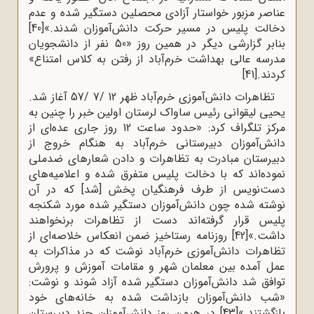
عناصر مزبور خواستار آزادی محصلین دستگیر شده و عدم
دخالت پلیس در مسیر حرکت دانش‌آموزان شدند.»
[40]
بنابر گزارشی دیگر در همین روز «50 نفر از دانشجویان
مدرسه عالی بهداشت خرم‌آباد از رفتن به کلاس امتناع»
کردند.
[41]
تظاهرات دانش‌آموزی خرم‌آباد ظهر 12 /7 /57 آغاز شد.
یحیی لیقوانی رئیس ساواک لرستان اولین خبر را چنین به
مرکز تلگراف کرد: «حدود ساعت 12 روز جاری عده‌ای از
دانش‌آموزان دبیرستانی خرم‌آباد به هنگام خروج از
دبیرستان مبادرت به تظاهرات و دادن شعارهای ضدملی
نموده‌اند که با دخالت پلیس متفرق شده و اعلامیه‌های
دست‌نویس از طرف فرهنگیان پخش [شد] که در آن
نوشته شده چون دانش‌آموزان دستگیر شده مورد شکنجه
پلیس قرار گرفته‌اند دست از تظاهرات برنخواهند
داشت.»
[42]
روزنامه رستاخیز ضمن انعکاس خلاصه‌ای از
تظاهرات دانش‌آموزی خرم‌آباد نوشت که در مذاکرات به
عمل آمده بین معلمان شهر و مقامات آموزش و پرورش
توافق شد دانش‌آموزان دستگیر شده آزاد شوند و نوشت:
«شب دانش‌آموزان بازداشت شده به خانه‌های خود
بازگشتند.»
[43]
در هیمن روز دانش‌آموزان چند دبیرستان