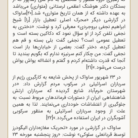
بستگان دکتر هوشنگ اعظمی لرستانی (متواری) می‌باشد
به عهده داشته که از همان تاریخ متواری» شد.
[20]
ساواک
در گزارشی دیگر «محرک اصلی تعطیل بازار [را] شیخ
ابراهیم نجفی بروجردی» معرفی کرد و نوشت: «دختری به
نجفی تلفن کرد از او سؤال نمود که دکاکین بسته است و
تعطیل عمومی است؟ نجفی گفت بلی بسته و قم هم
تعطیل کرده، دختر گفت: بعضی از خیابان‌ها باز است
نجفی گفت: من چکار کنم سرنیزه ندارم که بگویم ببندید تا
آنجا که قدرت داشته‌ام کردم و گفتم و انشااله یواش یواش
درست می‌شود.»
[21]
در 23 شهریور ساواک از پخش شایعه به کارگیری رژیم از
سربازان اسرائیلی در سرکوب مردم گزارش داد: «در
شهرستان خرم‌آباد شایع گردیده که سربازان ارتش
شاهنشاهی ایران از دستورات فرماندهان مربوط نسبت به
جلوگیری از اغتشاشات خودداری می‌نمایند. لذا به همین
علت از وجود سربازان اسرائیلی به منظور سرکوبی
آشوبگران در ایران استفاده می‌گردد.»
[22]
ساواک در گزارشی در مورد «تحریک مغازه‌داران الیگودرز
توسط قربانعلی سلوکی» نوشت: «روز پنجشنبه مورخه 23