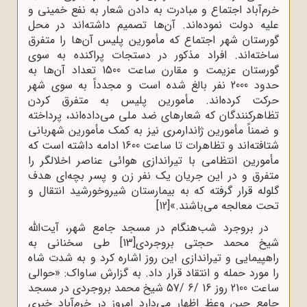
خرم‌آباد اجتماع و مبادرت به دادن شعار به نفع خمینی و
علیه دولت نموده‌اند. آن‌ها تصمیم داشته‌اند در محل
گورستان شهر اجتماع که مأمورین پلیس آن‌ها را متفرق
ساخته‌اند. افراد مذکور در دستجات پراکنده به سوی
گورستان عزیمت و مقارن ساعت 1500 تعداد آن‌ها به
حدود 2000 نفر بالغ شده است و مجدداً به سوی شهر
حرکت کرده‌اند. مأمورین پلیس به متفرق کردن
تظاهرکنندگان که شعارهای ضد ملی می‌داده‌اند، پرداخته
و ضمناً مأمورین ژاندارمری نیز به کمک مأمورین شهربانی
شتافته‌اند و تظاهرات تا ساعت 1600 ادامه داشته است که
مأمورین انتظامی با تیراندازی هوائی عناصر اخلالگر را
متفرق و در این جریان یک نفر زن و پسر بچه‌ای هدف
گلوله قرار گرفته که به بیمارستان شیروخورشید انتقال و
تحت معالجه می‌باشند.»
[12]
در بروجرد شب‌‌هنگام در مسجد جامع شهر، آیت‌الله
شیخ‌ محمد ‌حجتی ‌بروجردی
[13]
طی سخنانی به
راهپیمایی و تیراندازی این روز اشاره کرد و به شدت شاه
را مورد حمله و انتقاد قرار داد. به گزارش ساواک: «حوالی
ساعت 2100 روز 16 /6 /57 شیخ محمد بروجردی در مسجد
جامع حین وعظ اظهار می‌دارد امروز در خرم‌آباد خبری