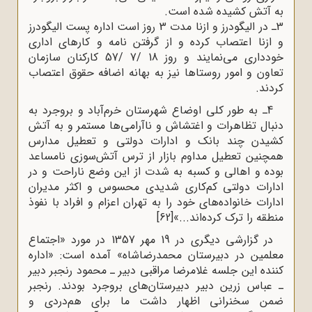
به آتش کشیده شده است.
3ـ در الیگودرز و ازنا مدت 3 روز است اداره پست الیگودرز
و ازنا اعتصاب کرده و از گرفتن نامه و کارهای اداری
خودداری می‌نمایند و روز 18 /7 /57 کارکنان سازمان
تعاون و امور روستاها نیز به بهانه اضافه حقوق اعتصاب
کردند.
4ـ به طور کلی اوضاع شهرستان خرم‌آباد و بروجرد به
دنبال تظاهرات و اغتشاش و ناآرامی‌ها مستمر و به آتش
کشیدن چند بانک و ادارات دولتی و تعطیل مدارس
همچنین تعطیل مداوم بازار از ترس آتش‌سوزی نامساعد
بوده و اهالی و کسبه به شدت از این وضع ناراحت و در
ادارات دولتی کم‌کاری شدیدی محسوس و اکثر مدیران
ادارات خانواده‌های خود را به تهران اعزام و افراد با نفوذ
منطقه را ترک کرده‌اند...»
[62]
در گزارشی دیگری در 19 مهر 1357 در مورد «اجتماع
معلمین در دبیرستان محمدرضاشاه» آمده است: «اداره
کننده این جلسه غلامرضا مراقبی دبیر ـ محمود رنجبر دبیر
ـ عباس زرین دبیر دبیرستان‌های بروجرد بودند. رنجبر
ضمن سخنرانی اظهار داشت ما برای هم‌دردی و