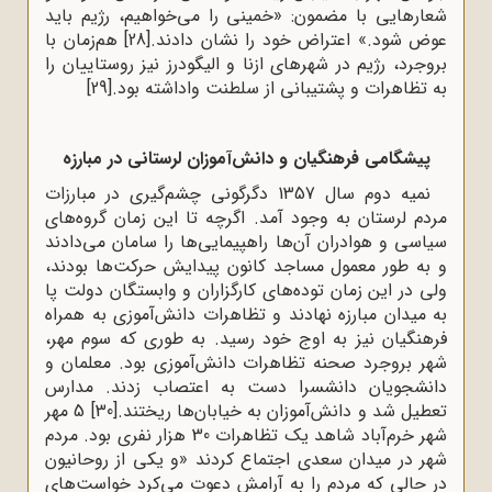
شعارهایی با مضمون: «خمینی را می‌خواهیم، رژیم باید
عوض شود.» اعتراض خود را نشان دادند.
[28]
هم‌زمان با
بروجرد، رژیم در شهرهای ازنا و الیگودرز نیز روستاییان را
به تظاهرات و پشتیبانی از سلطنت واداشته بود.
[29]
پیشگامی فرهنگیان و دانش‌آموزان لرستانی در مبارزه
نمیه دوم سال 1357 دگرگونی چشم‌گیری در مبارزات
مردم لرستان به وجود آمد. اگرچه تا این زمان گروه‌های
سیاسی و هوادران آن‌ها راهپیمایی‌ها را سامان می‌دادند
و به طور معمول مساجد کانون پیدایش حرکت‌ها بودند،
ولی در این زمان توده‌های کارگزاران و وابستگان دولت پا
به میدان مبارزه نهادند و تظاهرات دانش‌آموزی به همراه
فرهنگیان نیز به اوج خود ‌رسید. به طوری که سوم مهر،
شهر بروجرد صحنه تظاهرات دانش‌آموزی بود. معلمان و
دانشجویان دانشسرا دست به اعتصاب زدند. مدارس
تعطیل شد و دانش‌آموزان به خیابان‌ها ریختند.
[30]
5 مهر
شهر خرم‌آباد شاهد یک تظاهرات 30 هزار نفری بود. مردم
شهر در میدان سعدی اجتماع کردند «و یکی از روحانیون
در حالی که مردم را به آرامش دعوت می‌کرد خواست‌های