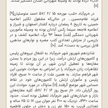
ادب» کرده بودند به وسیله شهربانی استان دستگیر شدند.
[8]
در خرم‌آباد «شب مورخه 15 /6 /57 احمد متوسلیان
[9]
فرزند غلام‌حسین... در حالی‌که مشغول تکثیر اعلامیه‌
خمینی به تاریخ 8 رمضان درباره کشتار اصفهان و شیراز و
اعلامیه فاجعه سینما رکس آبادان بوده به وسیله مأمورین
شهربانی دستگیر [شد] جمعاً 93 برگ اعلامیه کشف و در
بازرسی از منزلش تعدادی کتب مضره و نوارهای مذهبی
قابل بررسی به دست» آمد.
[10]
شانزدهم شهریور شهر خرم‌آباد به اشغال نیروهای پلیس
و کامیون‌های ارتش درآمد، زیرا در این روز مردم با بستن
مغازه‌ها و تعطیل کردن شهر، بر آن بودند تا زمینه
تظاهرات زنان خرم‌آباد را در اعتراض به حوادث خونین این
شهر فراهم سازند. به همین علت از ساعت 10 صبح، افراد
پلیس و مأموران ارتش با کامیون‌های خود در نقاط
حساس شهر موضع گرفتند.
[11]
ساواک در مورد حوادث این
روز گزارش داد: «از صبح روز 16 /6 /57، کلیه مغازه‌های
بازار و خیابان‌های شهر خرم‌آباد تعطیل بوده است. حدود
ساعت 1430، نزدیک به 400 نفر جوان بین 17 تا 25 ساله و
تعدادی قریب به 150 نفر زن و دختر در جلوی فاطمیه