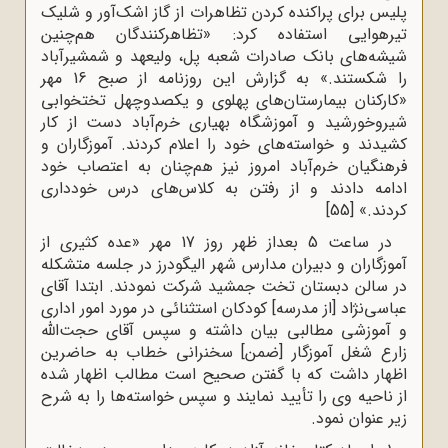
پلیس برای پراکنده کردن تظاهرات از گاز اشک‌آور و شلیک
تیرهوایی استفاده کرد: «تظاهرکنندگان هم‌چنین
شیشه‌های بانک صادرات شعبه پل، ولیعهد و شمشیرآباد
را شکستند.» به گزارش این روزنامه از صبح 16 مهر
«کارکنان بیمارستان‌های پهلوی و یکصدوچهل تختخوابی
شیروخورشید و آموزشگاه بهیاری خرم‌آباد دست از کار
کشیدند و خواسته‌های خود را اعلام کردند. آموزگاران و
فرهنگیان خرم‌آباد امروز نیز هم‌چنان به اعتصاب خود
ادامه دادند و از رفتن به کلاس‌های درس خودداری
کردند.»
[55]
در ساعت 5 بعداز ظهر روز 17 مهر «عده کثیری از
آموزگاران و دبیران مدارس شهر الیگودرز در جلسه متشکله
در سالن دبستان تخت جمشید شرکت نمودند. ابتدا آقای
عباسی‌نژاد [از مدرسه] کودکان استثنائی در مورد امور اداری
و آموزشی مطالبی بیان داشته و سپس آقای حجت‌اللّه
زارع شغل آموزگار [ضمن] سخنرانی خطاب به حاضرین
اظهار داشت که با گفتن صحیح است مطالب اظهار شده
از ناحیه وی را تأیید نمایند و سپس خواسته‌ها را به شرح
زیر عنوان نمود.