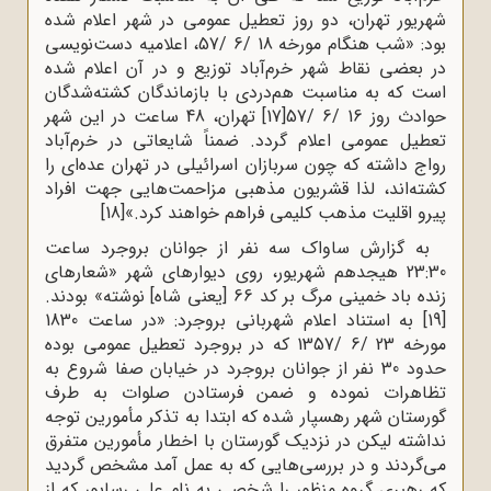
‌شهریور تهران، دو روز تعطیل عمومی در شهر اعلام شده
بود: «شب هنگام مورخه 18 /6 /57، اعلامیه دست‌نویسی
در بعضی نقاط شهر خرم‌آباد توزیع و در آن اعلام شده
است که به مناسبت هم‌دردی با بازماندگان کشته‌شدگان
حوادث روز 16 /6 /57
[17]
تهران، 48 ساعت در این شهر
تعطیل عمومی اعلام گردد. ضمناً شایعاتی در خرم‌آباد
رواج داشته که چون سربازان اسرائیلی در تهران عده‌ای را
کشته‌اند، لذا قشریون مذهبی مزاحمت‌هایی جهت افراد
پیرو اقلیت مذهب کلیمی فراهم خواهند کرد.»
[18]
به گزارش ساواک سه نفر از جوانان بروجرد ساعت
23:30 هیجدهم شهریور، روی دیوارهای شهر «شعارهای
زنده باد خمینی مرگ بر کد 66 [یعنی شاه] نوشته» بودند.
[19]
به استناد اعلام شهربانی بروجرد: «در ساعت 1830
مورخه 23 /6 /1357 که در بروجرد تعطیل عمومی بوده
حدود 30 نفر از جوانان بروجرد در خیابان صفا شروع به
تظاهرات نموده و ضمن فرستادن صلوات به طرف
گورستان شهر رهسپار شده که ابتدا به تذکر مأمورین توجه
نداشته لیکن در نزدیک گورستان با اخطار مأمورین متفرق
می‌گردند و در بررسی‌هایی که به عمل آمد مشخص گردید
که رهبری گروه منظور را شخصی به نام علی رساپور که از