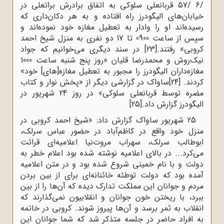
/6 /57 قربانعلی سلوکی به اتفاق برادرش براتعلی در
خیابان‌های الیگودرز راه افتاده و به هر دکان‌داری که
رسیده‌اند او را وادار به تعطیل مغازه خود نموده‌اند و
سپس از ساعت 0900 تا 17 دو نفری به منزل شیخ احمد
کروبی» رفتند.
[23]
در سند دیگری می‌خوانیم که جواد
نیک‌روش و محمدرضا قلیان «روز پنج شنبه ساعت 1000
مغازه‌داران الیگودرز را مجبور به تعطیل مغازه[های] خود»
کردند.
[24]
ساواک در گزارشی دیگر از «پخش نوار و کتاب
مضره توسط قربانعلی سلوکی» در روز 24 شهریور در
الیگودرز گزارش داد.
[25]
25 شهریور ساواک گزارش داد: «شیخ احمد کروبی در
منزل خود واقع در کاظم‌آباد در حضور عباس سرلک،
ابوطالب سرلک، سهراب مروت‌نیا اعلامیه‌ای قرائت
می‌کرد... در بالای اعلامیه نوشته شده بود اعلام خطر به
دولت و با نام خمینی شروع شده بود و در متن اعلامیه
آمده بود که دولت توطئه خائنانه‌ای برای از بین بردن
مردم و جوانان این مملکت تدارک دیده که آن‌ها را از بین
ببرد، با ریختن خون جوانان و انقلابیون نمی‌گذارند که
انقلاب به ثمر برسد و آن‌ها پیروز شوند. کروبی در خاتمه
به افراد حاضر در جلسه متذکر شد که شما جوانان این