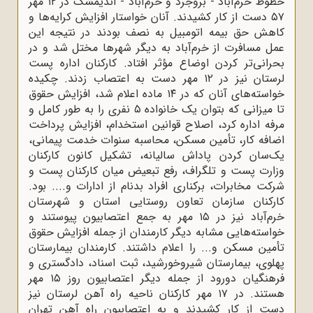
خطوط خرم‌آباد - بروجرد و خرم‌آباد - اندیمشک در ۱۲ مهر
۵۷ دست از کار کشیدند. آنان خواستار افزایش کرایه‌ها و
کاهش حق بیمه اتومبیل به نصف بودند در نتیجه این
عمل مسافرت از خرم‌آباد به دیگر شهرها مختل شد و در
بحرانی‌تر کردن اوضاع مؤثر افتاد. کارکنان اداره پست
لرستان نیز در ۱۲ مهر دست به اعتصاب زدند. چکیده
خواسته‌های آنان که در ۱۴ ماده اعلام شد، افزایش حقوق
تا میزانی که بتوان یک خانواده ۵ نفری را به طور کامل و
مرفه اداره کرد، اصلاح قوانین استخدام، افزایش پرداخت
اضافه کار، تأمین مسکن، محاسبه سنوات خدمت پیمانی،
یک‌سان کردن پاداش سالیانه، تشکیل کانون کارکنان
وزارت پست و تلگراف، رفع تبعیض میان کارکنان پست و
شرکت مخابرات، برکناری افراد بدنام از ادارات و.... بود.
کارکنان سازمان تعاون روستایی استان و شهرستان
خرم‌آباد نیز در ۱۵ مهر به جمع اعتصابیون پیوستند و
خواسته‌هایی مشابه دیگر کارمندان از جمله افزایش حقوق
تأمین مسکن و... را اعلام داشتند. کارمندان بیمارستان
پهلوی، بیمارستان شیروخورشید، ثبت اسناد، دادگستری و
فرهنگیان دورود از جمله دیگر اعتصابیون روز ۱۵ مهر
هستند. در ۱۷ مهر کارکنان ناحیه راه آهن لرستان نیز
دست از کار کشیدند و به اعتصابیون راه آهن تهران