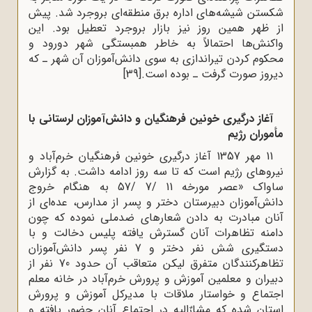
شکستن شیشه‌های اداره برق منطقه‌ای بروجرد شد. پیش
از ظهر همین روز نیز بازار بروجرد تعطیل بود. این
واکنش‌ها احتمالاً به خاطر همبستگی شهر دورود و
محکوم کردن تیراندازی به سوی دانش‌آموزان آن شهر ـ که
دیروز صورت گرفت ـ بوده است.
[39]
آغاز درگیری خونین فرهنگیان و دانش‌آموزان لرستانی با
مأموران رژیم
11 مهر 1357 آغاز درگیری خونین فرهنگیان خرم‌آباد و
نیروهای رژیم است که تا سه روز ادامه داشت. به گزارش
ساواک «عصر مورخه 11 /7 /57 به هنگام خروج
دانش‌آموزان دبیرستان دختر و پسر از مدارس، عده‌ای از
آنان مبادرت به دادن شعارهای ضدملی نموده که چون
دامنه تظاهرات آنان گسترش یافته پلیس دخالت و با
دستگیری شش نفر دختر و 7 نفر پسر دانش‌آموزان
تظاهرکنندگان متفرق لیکن متعاقب آن حدود 70 نفر از
دبیران و معلمین آموزش و پرورش خرم‌آباد در خانه معلم
اجتماع و خواستار ملاقات با مدیرکل آموزش و پرورش
استان شده که مشارٌالیه در اجتماع آنان حضور یافته و