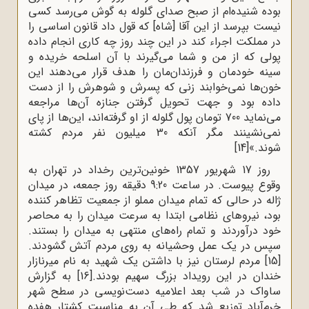
بوده شنیده‌ام از صبح صدای گلوله به گوش می‌رسد کسی
نیست بپرسد از این آقا [شاه] که قول داد قانون اساسی را
در مملکت اجراء کند در این چند روز چه کاری انجام داده
پولی که از من و شما می‌گیرند با آن اسلحه خریده و
سینه خودمان و فرزندان‌مان را هدف قرار می‌دهند این
خون‌ها نمی‌خوابند زنی که پسرش و شوهرش را از دست
داده بود و جهت تحویل گرفتن جنازه آن‌ها مراجعه
می‌نماید 700 تومان پول گلوله از او گرفته‌اند، این‌ها از پای
نمی‌نشینند مگر آنکه 30 میلیون نفر مردم کشته
شوند.»
[14]
روز 17 شهریور 1357 خونین‌ترین رخداد در تهران به
وقوع پیوست. در ساعت 9:20 دقیقه روز جمعه، در میدان
ژاله در حالی که تمام میدان مملو از جمعیت تظاهر کننده
بود، نیروهای نظامی ابتدا به سرعت میدان را به محاصر
خود درآوردند و تمام راه‌های منتهی به میدان را بستند.
سپس در یک عمل وحشیانه به روی مردم آتش گشودند.
[15]
مردم لرستان نیز با داشتن یک شهید به نام میرنازار
خندان در این رویداد بزرگ سهیم بودند.
[16]
به گزارش
ساواک در شب بعد اعلامیه دست‌نویسی در سطح شهر
خرم‌آباد توزیع شد که طی آن به مناسبت کشتار هفده