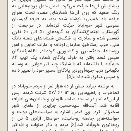
پیشاپیش آن‌ها حرکت می‌کرد، ضمن حمل پرچم‌هایی به
رنگ سفید که روی آن‌ها شعارهای مضره تحت عنوان
«زنده باد خمینی» نوشته شده بود، به طرف گورستان
عمومی شهر خرم‌آباد حرکت کرده‌اند. در مراجعت از
گورستان، اجتماع‌کنندگان به گروه‌های 50 الی 60 نفری
تقسیم شده و مبادرت به شکستن شیشه‌های شعبه بانک
ملی، حزب رستاخیز، سازمان اوقاف و ادارات تعاون و امور
روستاها، دادگستری و کشاورزی کرده‌اند. تظاهرکنندگان
سپس قصد رفتن به طرف پادگان شماره یک تیپ 84
خرم‌آباد را داشته‌اند که با شلیک چند تیر هوایی به وسیله
نگهبانی درب جبهه[ورودی پادگان] مسیر خود را تغییر داده
و سپس متفرق شده‌اند.»
[5]
به نوشته جراید بیش از ده هزار نفر از مردم خرم‌آباد در
تظاهرات و راهپیمایی روز 13 /6 /57 شرکت کردند. پس
از این‌که نماز در مسجد صاحب‌الزمان و خیابان‌های اطراف
اقامه شد، آیت‌الله سیدحسین جزایری از علمای شهر
سخنرانی کرد. وی ضمن اشاره به سیاست‌های دولت و
خواسته‌های جامعه روحانیت، خواستار آزادی 5 تن از
روحانیون خرم‌آباد شد.
[6]
مردم با ذکر صلوات و اللّه‌اکبر