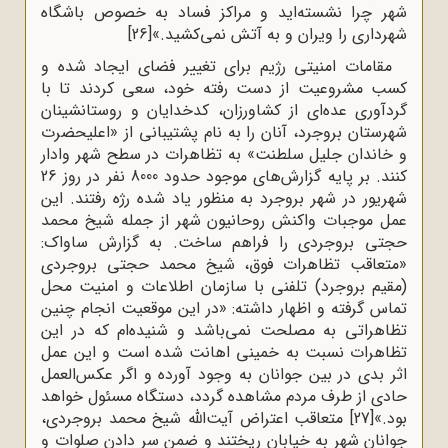
شهر چرا نشسته‌اید و مراکز فساد به‌ خصوص باشگاه
شهرداری را ویران و به آتش نمی‌کشید.»
[26]
مقامات امنیتی رژیم برای تغییر فضای ایجاد شده و
کسب مشروعیت از دست رفته خود، سعی کردند تا با
گردآوری عده‌ای از کشاورزان، کدخدایان و روستانشینان
شهرستان بروجرد، آنان را به نام پشتیبانی از «اعلیحضرت
و خاندان جلیل سلطنت» به تظاهرات در سطح شهر وادار
کنند. بر پایه گزارش‌های موجود حدود 8000 نفر در روز 26
شهریور در شهر بروجرد به منظور یاد شده رژه رفتند. این
عمل موجبات واکنش روحانیون شهر از جمله شیخ محمد
حجتی بروجردی را فراهم ساخت. به گزارش ساواک:
«متعاقب تظاهرات فوق، شیخ محمد حجتی بروجردی
(مقیم بروجرد) تلفنی با سازمان اطلاعات و امنیت محل
تماس گرفته و اظهار داشته: «در این موقعیت انجام چنین
تظاهراتی به مصلحت نمی‌باشد و شنیده‌ام که در این
تظاهرات نسبت به خمینی اهانت شده است و این عمل
اثر بدی در بین جوانان به وجود آورده و اگر عکس‌العمل
حادی از طرف مردم مشاهده گردد، دستگاه مسئول خواهد
بود.»
[27]
متعاقب اعتراض آیت‌الله شیخ محمد بروجردی،
جوانان شهر به خیابان ریختند و ضمن سر دادن صلوات و