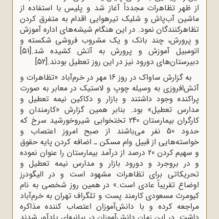
از ظهر تظاهرات مجدداً آغاز شد و پلیس با استفاده از
ماشین آب‌پاش و شلیک تیرهوایی اقدام به متفرق کردن
تظاهرکنندگان نمود. در این هنگام شیشه‌های اداره آموزش
و پرورش، چند بانک و یک مشروب فروشی شکسته و
اتومبیل آموزش و پرورش به آتش کشیده شد.
[51]
دبیرستان‌های دورود نیز در این روز تعطیل بودند.
[52]
به گزارش ساواک در روز 16 مهر در خرم‌آباد «تظاهرات و
آتش‌افروزی به وسیله چوپ و لاستیک در معابر به صورت
پراکنده وجود داشتند و بازار و دکاکین نیمه تعطیل و
مدارس تعطیل» بود. بنابر همین گزارش «کارمندان و
کارگران بیمارستان 240 تختخوابی شیروخورشید سرخ که
حدود 50 نفر می‌باشند از صبح امروز اعتصاب و
خواسته‌هایی از قبیل وام مسکن ـ اضافه کردن پایه حقوق
و سهیم کردن 20 درصد از درآمد بیمارستان را عنوان نموده
و در بروجرد و دورود بازار و مدارس نیمه تعطیل و
تحریکاتی برای تظاهرات مشهود است و در الیگودرز
اوضاع تقریباً عادی است.» در همین روز شخصی به نام
کیومرث مسعودی کارمند پست و تلگراف تهران به خرم‌آباد
مراجعه کرده و با دانش‌آموزان اعتصاب کننده مذاکره
داشت. در این زمان دانش‌آموزان در بیانیه‌ای یادآور شدند