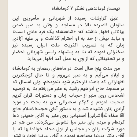
تیمسار فرماندهی لشگر 7 کرمانشاه
طبق گزارشات رسیده از شهربانی و مأمورین این
سازمان نامبرده بالا در مساجد و رفتن به منبر ضمن
بیاناتی اظهار داشته که: «شاهنشاه یک فرد عادی است»
و نباید بیش از حد به او احترام گذاشت و بر علیه آزادی
زنان که به تصویب اکثریت ملت ایران رسیده نیز
سخنرانی نموده که بنا به پیشنهاد رئیس شهربانی احضار
و در تحقیقاتی که از وی به عمل آمد اظهار می‌دارد:
من مدت پنج سال است در ماه‌های رمضان به کرمانشاه
و ایلام می‌آیم و به منبر می‌روم و تا حال کوچکترین
اظهاراتی که باعث ناراحتیم شود ننموده‌ام، ولی امسال که
در مسجد حاج ابراهیم رشید به منبر می‌رفتم بنا به توصیه
اشخاص روی منبر از حجاب زنان و دستورات قرآن کریم
صحبت نمودم و کم‌کم سخنرانی من به بحث در مورد
آزادی زنان کشیده شد و به دستور آقای حجت‌الاسلام حاج
آقا عطاءالله[اشرفی] اصفهانی روی منبر به آقای خمینی دعا
کرده‌ام و مردم پای منبر مرا تشویق می‌کردند. من هم در
مورد شرکت زنان در مجلس از قول مجله خواندنیها که با
آقای دکتر پیرنیا مصاحبه نموده و آقای پیرنیا اظهار داشته: