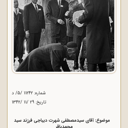
شماره: 11242 /5/ د
تاریخ: 29 /11 /1342
موضوع: آقای سیدمصطفی شهرت دیباجی فرزند سید
محمدباقر