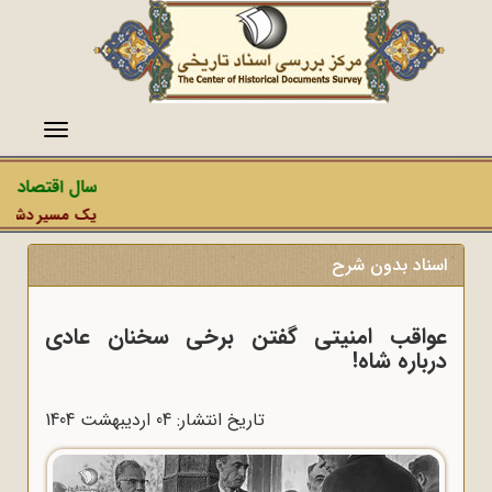
منو
سال اقتصاد مق
یک مسیر دشمن، ع
اسناد بدون شرح
عواقب امنیتی گفتن برخی سخنان عادی
درباره شاه!
تاریخ انتشار: 04 ارديبهشت 1404