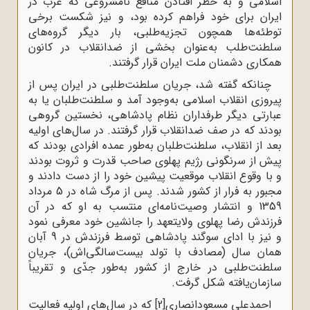
اسلامی و به خطر افتادن منافع نامشروعی که غرب در
ایران برای خود فراهم کرده بود، و نیز شکست برخی
توطئه‌ها همچون تجزیه‌طلبی، بار دیگر گروه‌های
سلطنت‌طلب به‌عنوان بخشی از ضدانقلاب در کانون
همکاری دشمنان ملت ایران قرار گرفتند.
چنانکه گفته شد، جریان سلطنت‌طلبی در ایران پس از
پیروزی انقلاب اسلامی به‌وجود آمد و سلطنت‌طلبان یا به
عبارتی دیگر طرفداران نظام پادشاهی، نخستین گروهی
بودند که در صف ضدانقلاب قرار گرفتند. در سال‌های اولیه
بعد از انقلاب، سلطنت‌طلبان به‌طور عمده افرادی بودند که
پیش از سرنگونی رژیم پهلوی صاحب قدرت و ثروت بودند
و با وقوع انقلاب موقعیت پیشین خود را از دست دادند و
مجبور به فرار از کشور شدند. پس از مرگ شاه در 5 مرداد
1359 و انتشار وصیت‌نامه‌ای منتسب به او که در آن
فرزندش رضا پهلوی ولایتعهد را جانشین خود معرفی نمود
و نیز با ادای سوگند پادشاهی توسط فرزندش در 9 آبان‌
همان سال (مصادف با تولد بیست‌سالگی‌اش)، جریان
سلطنت‌طلبی در خارج از کشور به‌طور جدّی و تقریباً
سازمان‌یافته شکل گرفت.
احمدعلی مسعودانصاری
[2]
که در سال‌های اولیه فعالیت