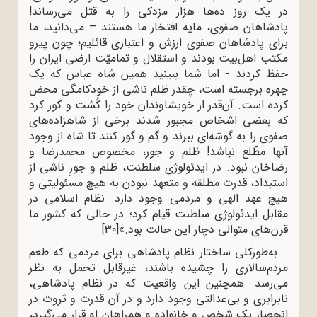
در یک روز ده‌ها هزار مزدکی را به قتل می‌رساند!
پادشاهان صفوی، مایه افتخار ما هستند – می‌دانید، ما
برای پادشاهان صفوی ارزش و اعتباری قائلیم؛ چون پیرو
مکتب اهل‌بیت بودند و استقلال و تمامیّت ارضی ایران را
حفظ کردند - اما شما ببینید همین شاه‌ عباس که یک
چهره برجسته است، چقدر ظلم ناشی از خودکامگى محض
کرده است. آن‌قدر از خویشاوندان خود را کُشت و کور کرد
که بعضی اشخاص مجبور شدند برخی از شاهزاده‌های
صفوی را به گوشه‌ای ببرند و گم و گور کنند تا شاه از وجود
آنها مطّلع نباشد! ظلم و جور، مخصوص محمدرضا و
رضاخان نبود. در ایدئولوژی سلطنت، ظلم و جورِ ناشی از
استبداد، قدرت مطلقه و متعهد نبودن به هیچ مسئولیتی و
هیچ عهد الهی و مردمی وجود دارد. نظام اسلامی در
مقابل ایدئولوژی سلطنت قیام کرد؛ در حالی که کشور ما
قرن‌های متوالی دچار این حالت بود.»
[30]
به‌طورکلی ساختار نظام پادشاهی برای مردمی که طعم
مردم‌سالاری را چشیده باشند، غیرقابل تحمل به نظر
می‌رسد. همچنین این واقعیت که در نظام پادشاهی،
نابرابری و بی‌عدالتی وجود دارد و در آن قدرت و ثروت در
انحصار یک شخص و خانواده و همراهان او قرار می‌گیرد،