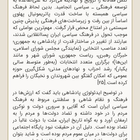
کنش فعالانه را ترویج و نهادینه می‌کرد که علی‌القاعده به
توسعه فرهنگی ـ سیاسی انجامید. بدین لحاظ فرهنگ
سیاسی همبسته با ساخت قدرت پاتریمونیال پهلوی
اساساً از بین رفت و زیرساخت‌های فرهنگی پذیرش چنین
سیستمی در امتناع محض قرار گرفت. مهم‌ترین عواملی که
موجب تحول در فرهنگ سیاسی ایران پساانقلابی شدند،
عبارتند از: تغییر در ساختار قدرت از پادشاهی به جمهوری؛
تعدد مناصب انتخابی (نمایندگی مجلس شورای اسلامی،
خبرگان رهبری، ریاست جمهوری، شورای شهر و مانند
این‌ها)؛ برگزاری متعدد انتخابات (به‌طور متوسط سالی
یکبار)؛ رشد احزاب و نهادهای مدنی؛ شکل‌گیری حوزه
عمومی که امکان گفتگو بین شهروندان و نخبگان را فراهم
کرده است.
[25]
در توضیح ایدئولوژی پادشاهی باید گفت که ارزش‌ها در
فرهنگ و نظام شاهی و سلطنتی مربوط به فرهنگ
سیاسی ایران است که آقایی و سروری دولت و نوکری
مردم را در خود داشته و تضاد دولت‌ها و مردم را به
ارمغان آورد و به گواه تاریخ ایران، ملت با دولت غالباً در
تضاد بوده است. دلیل آن در حقیقت نبود پایگاه اجتماعی
برای دولت‌ها در میان عموم مردم بوده است و شاید بتوان