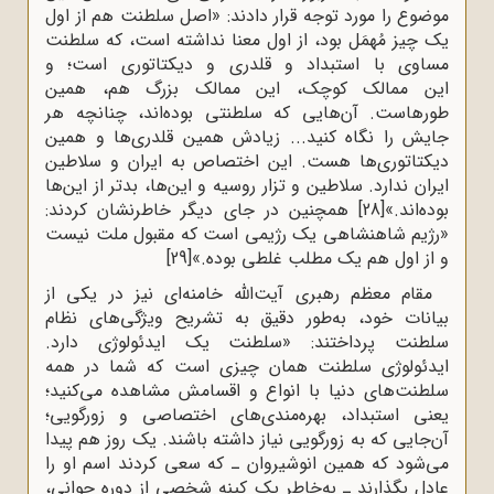
موضوع را مورد توجه قرار دادند: «اصل سلطنت هم از اول
یک چیز مُهمَل بود، از اول‌‌ ‌‌معنا نداشته است، که سلطنت
مساوی با استبداد و قلدری و دیکتاتوری است؛ و
این‌‌ ‌‌ممالک کوچک، این ممالک بزرگ هم، همین
طورهاست. آن‌هایی که سلطنتی بوده‌اند،‌‌ ‌‌چنانچه هر
جایش را نگاه کنید... زیادش همین قلدری‌ها و همین
دیکتاتوری‌ها هست. این‌‌ ‌‌اختصاص به ایران و سلاطین
ایران ندارد. سلاطین و تزار روسیه و این‌ها، بدتر از این‌ها‌‌
‌‌بوده‌اند.‌»
[28]
همچنین در جای دیگر خاطرنشان کردند:
«رژیم شاهنشاهی یک‌‌ ‌‌رژیمی است که مقبول ملت نیست
و از اول هم یک مطلب غلطی بوده.»
[29]
مقام معظم رهبری آیت‌الله خامنه‌ای نیز در یکی از
بیانات خود، به‌طور دقیق به تشریح ویژگی‌های نظام
سلطنت پرداختند: «سلطنت یک ایدئولوژی دارد.
ایدئولوژی سلطنت همان چیزی است که شما در همه
سلطنت‌های دنیا با انواع و اقسامش مشاهده می‌کنید؛
یعنی استبداد، بهره‌مندی‌های اختصاصی و زورگویی؛
آن‌جایی که به زورگویی نیاز داشته باشند. یک روز هم پیدا
می‌شود که همین انوشیروان ـ که سعی کردند اسم او را
عادل بگذارند ـ به‌خاطر یک کینه شخصی از دوره جوانی،