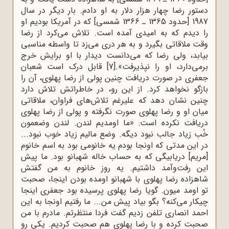
دستور رضا چهار هزار دلار به او دادم. بار دیگر در سال
1987 [حدود 1365 ـ 1366 شمسی] که در آمریکا بودیم او
را دیدم که به امیدی آمده است. تلاش می‌کرد از رضا
وقت ملاقاتی بگیرد و به هر دری می‌زد تا واسطه مناسبی
بیابد، ولی رضا که می‌دانست دیدار با او برایش خرج
برمی‌دارد، او را نپذیرفت».
[7]
قابل درک است شعبان
جعفری در صورت دریافت چنین پولی از رضا پهلوی، آن را
بازگو نخواهد کرد. از این رو، در خاطراتش تلاش دارد
چنین نشان دهد که علیرغم تلاش‌های فراوان، ملاقاتی
میان او و رضا پهلوی صورت نگرفته و پولی از رضا پهلوی
دریافت نکرده است: «ما اومدیم لندن. لندن وضعمون
خُب زیاد جالب نبود دیگه. وضع مالیم زیاد خوب نبود...
در این مدتی که اونجا بودم یه خانومی بود به اسم خانوم
[مریم] دریابیگی که به حساب خاله شهبانو بود. ما پیش
این رفت‌وآمد داشتیم. یه‌ روز خانوم به من گفتش
شاهزاده رضا پهلوی با شهبانو اومده بودن اینجا، صحبت
تو اومد میون. گویا رضا پهلوی پرسیده بود جعفری اینجا
چیکار می‌کنه؟ بگو بیاد پیش من... ما رفتیم اونجا به این
احمد انصاری تلفن زدیم گفت فردا منتظرتم. مادرم با من
صحبت کرده و با رضا پهلوی هم صحبت کردیم. یکی رو