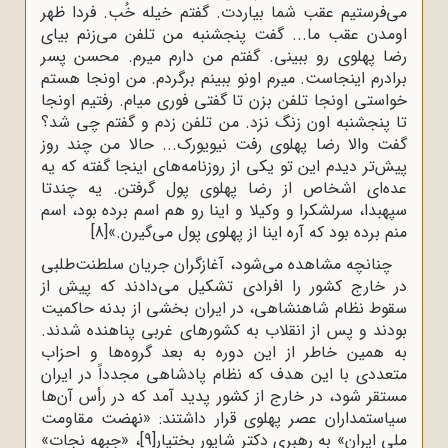
می‌فرستیم عقب شما بیاردت. گفتم خیله خُب. فردا ظهر
اومدن عقب ما... گفت پنجشنبه من تلفن می‌زنم بیای
رضا پهلوی رو ببینی. گفتم من دارم میرم. محسن پسر
برادرم اینجاست. میرم اونو ببینم برگردم. من اونجا هستم
خواستی اونجا تلفن بزن تا گفتی فوری میام. رفتیم اونجا
تا پنجشنبه اون زنگ نزد. من تلفن زدم و گفتم چی شد؟
گفت والا رضا پهلوی رفت نیویورک... حالا من چند روز
پیش‌تر دیدم این تو یکی از روزنامه‌های اینجا گفته که یه
عده‌ای اشخاص از رضا پهلوی پول گرفتن. یه چندتا
سپهبدا، سرلشکرا و وکیلا و اینا رو هم اسم برده بود، اسم
منم برده بود که آره اینا از پهلوی پول می‌گیرن.»
[8]
چنانچه مشاهده می‌شود، آغازگران جریان سلطنت‌طلبی
در خارج کشور را افرادی تشکیل می‌دادند که پیش از
سقوط نظام شاهنشاهی، در ایران بخشی از بدنه حاکمیت
بودند و پس از انقلاب به کشورهای غربی پناهنده شدند.
به همین خاطر از این دوره به بعد گروه‌ها و احزاب
متعددی با این هدف که نظام پادشاهی مجدداً در ایران
مستقر شود، در خارج از کشور پدید آمد که در رأس آن‌ها
سیاستمداران عصر پهلوی قرار داشتند: «نهضت مقاومت
ملی ایران» به رهبری دکتر شاپور بختیار
[9]
، «جبهه نجات»