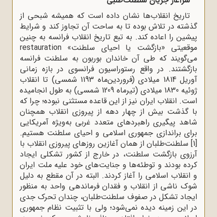
سرآغاز جریان سلطنت‌طلبی
تاریخ انقلاب‌ها نشان داده است که همیشه شبحی از
گذشته در تلاش بوده تا به ساحت آن تجاوز کند و شرایط
پیشین را اعاده کند. به تبع تاریخ انقلاب فرانسه به چنین
موقعیتی «بازگشت یا احیای سلطنت» restauration
می‌گویند که طی آن خاندان بوربون به سلطنت فرانسه
بازگشتند. در واقع رستوراسیون فرانسوی در بازه زمانی
آوریل 1814 میلادی (فروردین‌ماه 1193 شمسی) تا انقلاب
ژوئیه 1830 میلادی (تیرماه 1209 شمسی) به طول انجامیده
است. انقلاب ایران نیز از این قاعده مستثنی نبوده؛ چرا که
با گذشت بیش از چهار دهه از پیروزی انقلاب همچنان
شاهد پیگیری راهبردهای متعدد غربی به‌ویژه آمریکایی
برای براندازی جمهوری اسلامی و احیای سلطنت هستیم.
[1]
سلطنت‌طلبان از همان آغازین روزهای پیروزی انقلاب با
آرزوی بازگشت سلطنت، در خارج از کشور تشکلی ایجاد
کرده بودند و توطئه‌ها و جنایت‌های خود علیه ملت ایران
و انقلاب اسلامی را آغاز کردند. البته در آن مقطع به دلیل
شوک ناشی از انقلاب و فقدان فرماندهی واحد به منظور
ایجاد تشکل در صفوف سلطنت‌طلبان، چندان تحرک جدی
در این زمینه دیده نمی‌شود؛ ولی با تثبیت نظام جمهوری