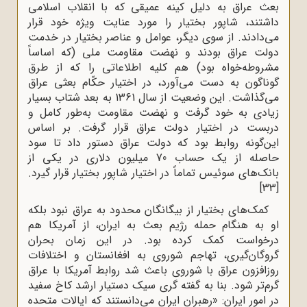
بعث عراق به دلیل کینه عمیقی که با انقلاب اسلامی
داشتند، شاپور بختیار را مورد عنایت ویژه خود قرار
می‌دادند. از سوی دیگر، عوامل و عناصر بختیار در خدمت
دولت عراق بودند و نهضت مقاومت ملی (که اساساً
مشروطه‌خواه بود) هم کلیه اطلاعاتی را که از طرق
گوناگون به دست می‌آورد، در اختیار حکّام بعثی عراق
می‌گذاشت. این وضعیت از سال 1361 به بعد شتاب بسیار
زیادی به خود گرفت و نهضت مقاومت به‌طور کامل و
دربست در اختیار دولت عراق قرار گرفت. بر اساس
این‌گونه روابط بود که دولت عراق دستور داد تا سود
حاصله از یک حساب 70 میلیون دلاری در یکی از
بانک‌های سوئیس تماماً در اختیار شاپور بختیار قرار گیرد.
[33]
کمک‌های بختیار از بیگانگان محدود به عراق نبود بلکه
او به هنگام حمله رژیم بعث به ایران، از آمریکا هم
درخواست کمک کرده بود. در این زمان بحران
گروگان‌گیری، تهاجم شوروی به افغانستان و اختلافات
روزافزون عراق با شوروی باعث شد روابط آمریکا با عراق
گرم‌تر شود. بنا به گفته گری سیک دستیار ارشد کاخ سفید
در امور ایران: «رهبران ایران می‌دانستند که ایالات متحده