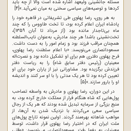
مسئله جانشینی ولیعهد اشاره شده است والّا از چه باید
کردها و توصیه‌های سیاسی سخنی به میان نمی‌آید.»
[4]
به هر روی، رضا پهلوی طی تشریفاتی در قاهره خود را
پادشاه ایران اعلام کرده بود، تا تخت طاووس را که چند
ماه بی‌تاجدار مانده بود (از مرداد تا آبان 1359)،
تخت‌نشینی باشد! هر چند مادرش، به‌عنوان نایب‌السلطنه
همچنان مراقب فرزند بود و زمام امور را به دست داشت.
مسعودانصاری می‌نویسد: «با اعلام سلطنت رضا پهلوی،
فرح پهلوی دفتری هم برای او تشکیل داده بود و نصرت‌اله
معینیان (رئیس دفتر سابق شاه) را به ریاست دفتر
فرزندش برگزیده بود. مشاورانی نیز از یاران خود برای او
تعیین کرده بود تا هر یک مدتی را با او سر کنند و اندیشه
او را بارور سازند.»
[5]
در این دوران، رضا پهلوی و مادرش به واسطه تصاحب
پول‌هایی که شاه هنگام فرار از مملکت خارج کرده بود، به
منبع بزرگی از سرمایه تبدیل شده بودند که هر یک از رجال
سیاسی سعی می‌کردند با نزدیک شدن به آن‌ها، از
مواهب شاهانه بهره‌مند گردند. اولین نمونه تاراج پول‌های
ملت ایران که در اختیار رضا پهلوی قرار داشت، توسط
معینیان به یغما رفت. مسعودانصاری می‌نویسد: «وقتی