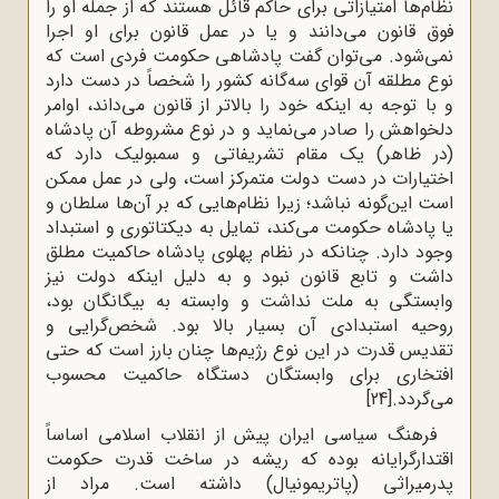
نظام‌ها امتیازاتی برای حاکم قائل هستند که از جمله او را
فوق قانون می‌دانند و یا در عمل قانون برای او اجرا
نمی‌شود. می‌توان گفت پادشاهی حکومت فردی است که
نوع مطلقه آن قوای سه‌گانه کشور را شخصاً در دست دارد
و با توجه به اینکه خود را بالاتر از قانون می‌داند، اوامر
دلخواهش را صادر می‌نماید و در نوع مشروطه آن پادشاه
(در ظاهر) یک مقام تشریفاتی و سمبولیک دارد که
اختیارات در دست دولت متمرکز است، ولی در عمل ممکن
است این‌گونه نباشد؛ زیرا نظام‌هایی که بر آن‌ها سلطان و
یا پادشاه حکومت می‌کند، تمایل به دیکتاتوری و استبداد
وجود دارد. چنانکه در نظام پهلوی پادشاه حاکمیت مطلق
داشت و تابع قانون نبود و به دلیل اینکه دولت نیز
وابستگی به ملت نداشت و وابسته به بیگانگان بود،
روحیه استبدادی آن بسیار بالا بود. شخص‌گرایی و
تقدیس قدرت در این نوع رژیم‌ها چنان بارز است که حتی
افتخاری برای وابستگان دستگاه حاکمیت محسوب
می‌گردد.
[24]
فرهنگ سیاسی ایران پیش از انقلاب اسلامی اساساً
اقتدارگرایانه بوده که ریشه در ساخت قدرت حکومت
پدرمیراثی (پاتریمونیال) داشته است. مراد از