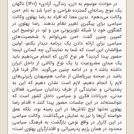
در حوادث موسوم به «زن، زندگی، آزادی» (1401) ناگهان
یک موج رسانه‌ای گسترده طراحی و اجرا شد به نام: «من
وکالت می‌دهم». بدین معنا که افراد به رضا پهلوی وکالت
سیاسی برای پیگیری تغییر نظام بدهند. رضا پهلوی در
گفتگوی خود با شبکه تلویزیونی من و تو، در توضیح این
کمپین چنین گفت: «من نمی‌توانم با شخصیت‌های
سیاسی برای ارائه ‌دادن یک برنامه دیدار بکنم، اولین
سؤالشان این است که شما به نمایندگی چه کسانی اینجا
حضور پیدا کردید؟ هر نوع کاری که انجام می‌دهیم باید
یک مبنای مشروعیت یا یک نوع وکالتی از داخل ایران
داشته باشد.» و در ادامه چنین می‌گوید: «اگر فردا قرار
باشد در صحنه بین‌المللی از جانب هم‌میهنان رایزنی‌های
لازم را انجام دهیم، لازم است نشان دهیم که این به
پشتیبانی و نمایندگی از طرف زندانیان سیاسی، فعالان
مدنی، جریانات فکری و سیاسی داخل کشور است که
نتوانسته‌اند در این جلسات حضور پیدا کنند.» اقدام رضا
پهلوی نه‌تنها اوج تلاش‌ها در این زمینه بود، بلکه عمق
خواسته آن‌ها را نیز به نمایش می‌گذاشت. وکالت سیاسی
در این کارزار در واقع نوعی بازگشت به فرهنگ سیاسی
محدود در همان رژیم پدرمیراثی و اقتدارگرای پهلوی است؛