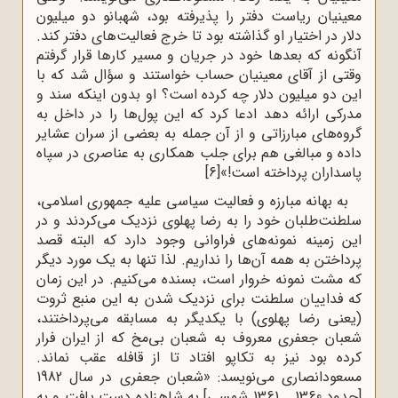
معینیان ریاست دفتر را پذیرفته بود، شهبانو دو میلیون
دلار در اختیار او گذاشته بود تا خرج فعالیت‌های دفتر کند.
آنگونه که بعدها خود در جریان و مسیر کارها قرار گرفتم
وقتی از آقای معینیان حساب خواستند و سؤال شد که با
این دو میلیون دلار چه کرده است؟ او بدون اینکه سند و
مدرکی ارائه دهد ادعا کرد که این پول‌ها را در داخل به
گروه‌های مبارزاتی و از آن جمله به بعضی از سران عشایر
داده و مبالغی هم برای جلب همکاری به عناصری در سپاه
پاسداران پرداخته است!»
[6]
به بهانه مبارزه و فعالیت سیاسی علیه جمهوری اسلامی،
سلطنت‌طلبان خود را به رضا پهلوی نزدیک می‌کردند و در
این زمینه نمونه‌های فراوانی وجود دارد که البته قصد
پرداختن به همه آن‌ها را نداریم. لذا تنها به یک مورد دیگر
که مشت نمونه خروار است، بسنده می‌کنیم. در این زمان
که فداییان سلطنت برای نزدیک ‌شدن به این منبع ثروت
(یعنی رضا پهلوی) با یکدیگر به مسابقه می‌پرداختند،
شعبان جعفری معروف به شعبان بی‌مخ که از ایران فرار
کرده بود نیز به تکاپو افتاد تا از قافله عقب نماند.
مسعودانصاری می‌نویسد: «شعبان جعفری در سال 1982
[حدود 1360 ـ 1361 شمسی] به شاهزاده دست یافت و به