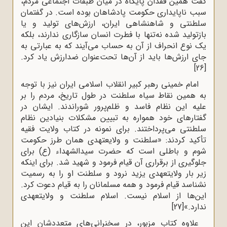
گفت همین فقدان پایگاه در میان طبقات اجتماعی مردم،
سبب ناپایداری حکومت پادشاهان بوده است. در گفتمان
سلطنتی و شاهنشاهی ایران، ارزش‌های تولید و یا
بازتولید شده نه‌تنها با فطرت انسان سازگاری ندارند، بلکه
یک نوع انحراف از آن به حساب می‌آیند که به عبارتی به
جای ارزش‌ها باید از آن‌ها تحت‌عنوان ضدارزش یاد کرد.
[26]
امام خمینی رهبر کبیر انقلاب اسلامی ایران نیز با توجه
به همین نقاط سیاه سلطنت در طول تاریخ، مردم را بر
علیه این نظام فاسد و ظلم‌پرور شوراندند. ایشان در
گفتارهای خود همواره به تبیین مشکلات بنیادین نظام
سلطنتی می‌پرداختند. برای نمونه در کتاب ولایت فقیه
تأکید کردند: «سلطنت و ولایعتهدی همان طرز حکومت
شوم و باطلی است که حضرت سیدالشهداء (ع) برای
جلوگیری از برقراری آن قیام فرمود و شهید شد. برای اینکه
زیر بار ولایتعهدی یزید نرود و سلطنت او را به رسمیت
نشناسد قیام فرمود و همه مسلمانان را به قیام دعوت کرد.
این‌ها از اسلام نیست. اسلام سلطنت و ولایتعهدی
ندارد.»
[27]
علاوه کتاب مزبور، در سخنرانی‌های متعددشان این