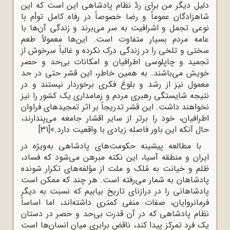
دلیل دیگر من برای ردّ نظام پادشاهی این است که این
شاهزادگان عموماً و رضا خصوصاً در رفاه کامل توأم با
نوعی تجمل و اشرافیت به سر می‌برند و زندگی آن‌ها با
عامه مردم بسیار متفاوت است. این‌ها معمولاً طعم
سختی و تلخی را در زندگی درک نکرده و غالباً سرخوش از
تجمید و چاپلوسی اطرافیان و امکانات بی‌حد و حصر
خویش می‌باشند. به همین خاطر، این قشر حتی در حد
معمول نیز از رشد و بلوغ فکری برخوردار نیستند و در
نتیجه شایستگی رهبری مردم و زمامداری یک کشور را نیز
نخواهند داشت. این قشر تدریجاً بر اثر تمجیدهای فراوان
اطرافیان، خود را برتر از سایر اقشار جامعه می‌پندارند،
حال آنکه این باور فاصله زیادی با واقعیت دارد.»
[31]
با مطالعه پیشینه حکومت‌های پادشاهی به‌ویژه در
ایران و منطقه آسیا، این نکته مبرهن می‌شود که فساد،
ظلم و خیانت به مُلک و ملت از مؤلفه‌های تکرار شونده
پادشاهان به شمار می‌رفته است. هر چند که ممکن است
پادشاهانی را در درازنای تاریخ بیابیم که نسبت به دیگر
فرمانروایان، صفات منفی کمتری داشته‌اند، اما اساساً
نظام پادشاهی که در آن قدرت بی‌حد و حصر در دستان
یک فرد تمرکز پیدا کند، ناقض برابری میان انسان‌ها است