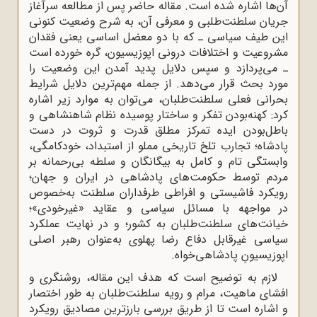
آن‌ها اشاره شده است. مقاله حاضر پس از مطالعه سرآغاز
جریان سلطنت‌طلبی و معرفی آن‌، به شرح وضعیت کنونی
این طیف سیاسی ـ که با دو معضل اساسی یعنی فقدان
مشروعیت و اختلافات درونی اپوزیسیون، گره خورده است
ـ می‌پردازد و سپس دلایل پدید آمدن این وضعیت را
مورد بحث قرار می‌دهد. از جمله مهم‌ترین دلایل شرایط
بحرانی فعلی سلطنت‌طلبان، می‌توان به موارد زیر اشاره
کرد: کهنه‌بودن تفکر و ساختار پوسیده نظام شاهنشاهی و
باطل‌بودن ایده تمرکز مطلق قدرت و ثروت در دست
پادشاه؛ تجارب تلخ تاریخی مملو از استبداد، خودکامگی،
وابستگی تام و کامل به بیگانگان و سلطه بی‌رحمانه بر
مردم توسط حکومت‌های پادشاهی در ایران و جهان؛
رویکرد فاشیستی و افراطی طرفداران سلطنت به‌خصوص
در مواجهه با مسائل سیاسی و عقاید «غیرخودی»؛
خیانت‌های سلطنت‌طلبان به کشور؛ و در نهایت عملکرد
سیاسی غیرقابل دفاع رضا پهلوی به‌عنوان رهبر اصلی
اپوزیسیونِ پادشاهی‌خواه.
لازم به توضیح است که هدف این مقاله، روشنگری و
افشای ماهیت، مرام و رویه سلطنت‌طلبان به طور اختصار
و اشاره است تا از طریق بررسی بارزترین مصادیق رویکرد