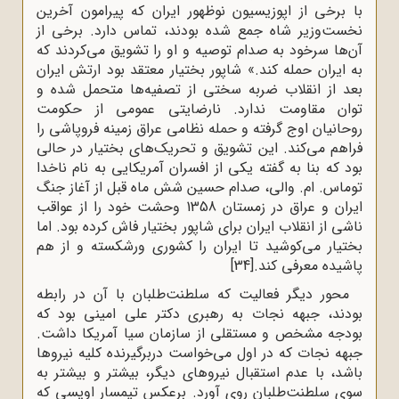
با برخی از اپوزیسیون نوظهور ایران که پیرامون آخرین
نخست‌وزیر شاه جمع شده بودند، تماس دارد. برخی از
آن‌ها سرخود به صدام توصیه و او را تشویق می‌کردند که
به ایران حمله کند.» شاپور بختیار معتقد بود ارتش ایران
بعد از انقلاب ضربه سختی از تصفیه‌ها متحمل شده و
توان مقاومت ندارد. نارضایتی عمومی از حکومت
روحانیان اوج گرفته و حمله نظامی عراق زمینه فروپاشی را
فراهم می‌کند. این تشویق‌ و تحریک‌های بختیار در حالی
بود که بنا به گفته یکی از افسران آمریکایی به نام ناخدا
توماس. ام. والی، صدام حسین شش ماه قبل از آغاز جنگ
ایران و عراق در زمستان 1358 وحشت خود را از عواقب
ناشی از انقلاب ایران برای شاپور بختیار فاش کرده بود. اما
بختیار می‌کوشید تا ایران را کشوری ورشکسته و از هم
پاشیده معرفی کند.
[34]
محور دیگر فعالیت که سلطنت‌طلبان با آن در رابطه
بودند، جبهه نجات به رهبری دکتر علی امینی بود که
بودجه مشخص و مستقلی از سازمان سیا آمریکا داشت.
جبهه نجات که در اول می‌خواست دربرگیرنده کلیه نیروها
باشد، با عدم استقبال نیروهای دیگر، بیشتر و بیشتر به
سوی سلطنت‌طلبان روی آورد. برعکس تیمسار اویسی که