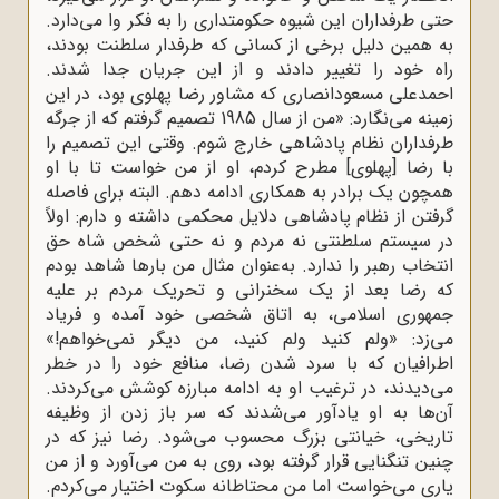
حتی طرفداران این شیوه حکومتداری را به فکر وا می‌دارد.
به همین دلیل برخی از کسانی که طرفدار سلطنت بودند،
راه خود را تغییر دادند و از این جریان جدا شدند.
احمدعلی مسعودانصاری که مشاور رضا پهلوی بود، در این
زمینه می‌نگارد: «من از سال 1985 تصمیم گرفتم که از جرگه
طرفداران نظام پادشاهی خارج شوم. وقتی این تصمیم را
با رضا [پهلوی] مطرح کردم، او از من خواست تا با او
همچون یک برادر به همکاری ادامه دهم. البته برای فاصله
‌گرفتن از نظام پادشاهی دلایل محکمی داشته و دارم: اولاً
در سیستم سلطنتی نه مردم و نه حتی شخص شاه حق
انتخاب رهبر را ندارد. به‌عنوان مثال من بارها شاهد بودم
که رضا بعد از یک سخنرانی و تحریک مردم بر علیه
جمهوری اسلامی، به اتاق شخصی خود آمده و فریاد
می‌زد: «ولم کنید ولم کنید، من دیگر نمی‌خواهم!»
اطرافیان که با سرد شدن رضا، منافع خود را در خطر
می‌دیدند، در ترغیب او به ادامه مبارزه کوشش می‌کردند.
آن‌ها به او یادآور می‌شدند که سر باز زدن از وظیفه
تاریخی، خیانتی بزرگ محسوب می‌شود. رضا نیز که در
چنین تنگنایی قرار گرفته بود، روی به من می‌آورد و از من
یاری می‌خواست اما من محتاطانه سکوت اختیار می‌کردم.