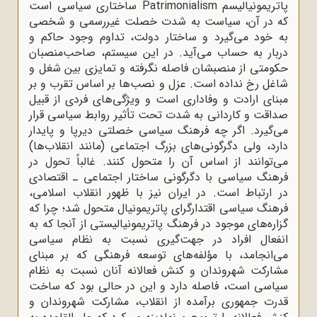
پاتریمونیالیسم Patrimonialism ساختاری سیاسی است
که در آن، سیاست به شدت خصلت غیررسمی و شخصی
به خود می‌گیرد و ساختار دولت، تداوم وجود حاکم و
دربار به حساب می‌آید. در این سیستم، صاحب‌منصبان
حکومتی از منصبشان فاصله نگرفته و تمایزی بین شغل و
شاغل رخ نداده است. عزل و نصب‌ها بر اساس تقرب و بر
مبنای ارادت و وفاداری است و ویژگی‌های فردی از قبیل
صداقت و کاردانی به شدت تحت ‌تأثیر روابط سیاسی قرار
می‌گیرد. اگر چه فرهنگ سیاسی خصلتی دیرپا و پایدار
دارد، ولی دگرگونی‌های بزرگ اجتماعی (مانند انقلاب‌ها)
می‌توانند از اساس آن را متحول کنند. غالباً تحول در
فرهنگ سیاسی با دگرگونی ساختار اجتماعی ـ اقتصادی
در ارتباط است. در ایران نیز با ظهور انقلاب اسلامی،
فرهنگ سیاسی اقتدارگرای پاتریمونیال متحول شد؛ چرا که
گزاره‌های موجود در فرهنگ پاتریمونیالیستی از آنجا که به
انفعال افراد در جهت‌گیری نسبت به نظام سیاسی
می‌انجامد، با مؤلفه‌های توسعه فرهنگی که بر مبنای
مشارکت شهروندان و کنش فعالانه آنان نسبت به نظام
سیاسی است، فاصله دارد و این در حالی بود که ساخت
قدرت جمهوری برآمده از انقلاب، مشارکت شهروندان و