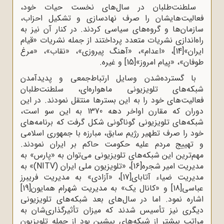
سلطنت‌طلبان در سال‌های نخست حیات خود،
فعالیت‌هایشان را صرف نهادسازی و تشکیل احزاب،
سازمان‌ها و گروه‌های سیاسی کردند. در کنار آن نیز به
راه‌اندازی نشریات متعدد پرداختند از جمله نشریات «قیام
ایران»
[14]
، «اعدام»، «آهنگ پیروزی»، «نقاب»، «مرغ
طوفان»، «پیام امروز»
[15]
و غیره.
با گسترده‌شدن وسایل ارتباط‌جمعی و پدیدآمدن
شبکه‌های تلویزیونی ماهواره‌ای، سلطنت‌طلبان
فعالیت‌های خود را به این بسترها منتقل نمودند. در این
دوران که مقارن اواخر دهه 1370 به این سو است،
شبکه‌های تلویزیونی گوناگونی شکل گرفت که برنامه‌های
خود را صرف تطهیر رژیم سابق، مبارزه با جمهوری اسلامی
و تهییج مردم علیه حکومت حاکم بر ایران نمودند.
مهم‌ترین این شبکه‌های تلویزیونی می‌توان به «پارس» به
مدیریت امیر شجره
[16]
، «تلویزیون ملی ایران (NITV)» به
مدیریت ضیاء آتابای
[17]
، «آزادی» به مدیریت فریبرز
عباسی
[18]
و «کانال یک» به مدیریت شهرام همایون
[19]
اشاره نمود. اما در سال‌های بعد شبکه‌های تلویزیونی
دیگری نیز تأسیس شدند که میزان تأثیرگذاری‌شان به
مراتب بیشتر از شبکه‌های پیشین بود از جمله تلویزیون