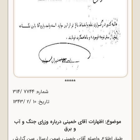
*****
شماره: 7744 /314
تاریخ: 10 /2 /1343
موضوع: اظهارات آقای خمینی درباره وزرای جنگ و آب
و برق
طبق اطلاع واصله آقای خمینی ضمن ارسال عین گزارش