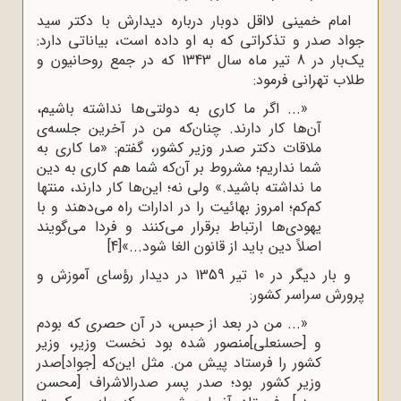
امام خمینی لااقل دوبار درباره دیدارش با دکتر سید
جواد صدر و تذکراتی که به او داده است، بیاناتی دارد:
یک‌بار در 8 تیر ماه سال 1343 که در جمع روحانیون و
طلاب تهرانی فرمود:
«... اگر ما کاری به دولتی‌ها نداشته باشیم،
آن‌ها کار دارند. چنان‌که من در آخرین جلسه‌ی‌‌
‌‌ملاقات دکتر صدر‌‌ وزیر کشور، گفتم: «ما کاری به
شما نداریم؛ مشروط بر آن‌که شما ‌‌هم کاری به دین
ما نداشته باشید.» ولی نه؛ این‌ها کار دارند، منتها
کم‌کم؛ امروز بهائیت را‌‌ در ادارات راه می‌دهند و با
یهودی‌ها ارتباط برقرار می‌کنند و فردا می‌گویند
اصلاً دین‌‌ ‌‌باید از قانون الغا شود.‌..»
[4]
و بار دیگر در 10 تیر 1359 در دیدار رؤسای آموزش و
پرورش سراسر کشور:
«... من در بعد از حبس، در آن حصری که بودم
و‌‌ [حسنعلی]منصور‌‌‌‌ شده بود نخست وزیر، وزیر
کشور را فرستاد پیش من. مثل این‌که [جواد]صدر‌‌
وزیر‌‌ ‌‌کشور بود؛ صدر پسر صدرالاشراف [محسن