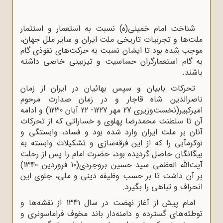
شناخت امام خمینی(ه) نسبت به استعمار و استثمار
ملت‌ها و تجربیات تاریخی ملت ایران و سایر ملل جهان،
موجب شده بود تا ایشان نسبت به حرکت‌های نفوذی گام
به گام استعمارگران حساسیت و تیزبینی خاصی داشته
باشند.
تحرکات بابیان و سپس بهائیان در ایران از زمان
ناصرالدین شاه قاجار و در زمان صدارت مرحوم
امیرکبیر(نخست‌وزیری 27 مهر 1227- 22 آبان 1230) و ادامه
آن تا سلطنت محمدرضا پهلوی و خساراتی که از تحرکات
آنان بر ملت ایران وارد شده بود و فساد، وابستگی و
نوکرمآبی را که از این فرقه‌سازی و تشکیلات وابسته به
بیگانگان حاصل گردیده بود، حضرت امام را پس از رحلت
آیت‌الله العظمی سید حسین بروجردی(10 فروردین 1340)
بر آن داشت تا بر حسب وظیفه دینی و ملی، جلوی این
انحراف و تباهی را بگیرد.
امام پیش از آغاز نهضت در سال 1341 از نقشه‌ها و
توطئه‌های گسترده و دامنه‌دار باند مخوف فراماسونری و