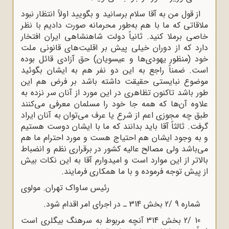
از قول من به آقا سلام برسانید و بگویید اولاً انتظار نبود
ملاقاتی که ما با هم به‌طور محرمانه صورت دادیم با نظر
خاصی برملا کنید. ثانیاً دولت شاهنشاهی ایران افتخار
دارد که از دوران خیلی پیش بر اقلیت‌های قانونی ملت
خود (منظور یهودی‌ها و عیسویان) حق آزادی قائل بوده
است. ضمناً راجع به این دو نفر هم به ایشان بگوئید
موضوع نبایستی حقیقت داشته باشد بر فرض هم این
طور باشد تاکنون تظاهری در این مورد از آنان سر نزده به
علاوه آن‌ها که همه جا خود را مسلمان معرفی می‌کنند
طبق چه مجوزی اعم از شرع یا عرف می‌توان به آنان ایراد
گرفت. ثالثاً آقا باید بدانند که ما با ایشان دوست هستیم
و به وجود ایشان هم احتیاج هست و مورد احترام ما هم
می‌باشد ولی مصالح عالیه کشور در برقراری نظم و انضباط
بالاتر از این موارد است و امیدوارم آقا به این نکات بیش
از پیش توجه فرموده و با ما همکاری فرمایند.
رئیس ساواک تهران. مولوی
شماره 9 /2 بخش 314 ـ در اجرای امر اقدام شود.
10 /2 بخش 314 آنچه مربوط به سرهنگ بیگلری است