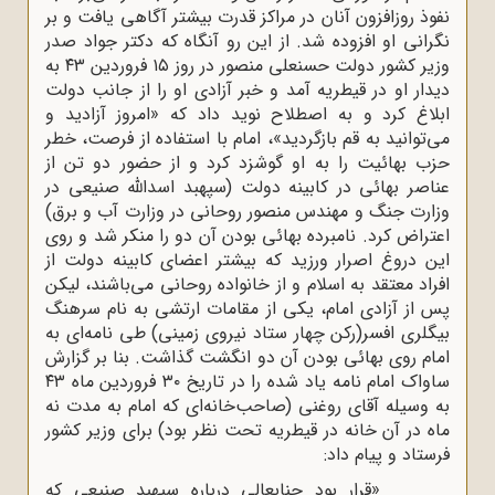
نفوذ روزافزون آنان در مراکز قدرت بیشتر آگاهی یافت و بر
نگرانی او افزوده شد. از این رو آنگاه که دکتر جواد صدر
وزیر کشور دولت حسنعلی منصور در روز ۱۵ فروردین ۴۳ به
دیدار او در قیطریه آمد و خبر آزادی او را از جانب دولت
ابلاغ کرد و به اصطلاح نوید داد که «امروز آزادید و
می‌توانید به قم بازگردید»، امام با استفاده از فرصت، خطر
حزب بهائیت را به او گوشزد کرد و از حضور دو تن از
عناصر بهائی در کابینه دولت (سپهبد اسدالله صنیعی در
وزارت جنگ و مهندس منصور روحانی در وزارت آب و برق)
اعتراض کرد. نامبرده بهائی بودن آن دو را منکر شد و روی
این دروغ اصرار ورزید که بیشتر اعضای کابینه دولت از
افراد معتقد به اسلام و از خانواده روحانی می‌باشند، لیکن
پس از آزادی امام، یکی از مقامات ارتشی به نام سرهنگ
بیگلری افسر(رکن چهار ستاد نیروی زمینی) طی نامه‌ای به
امام روی بهائی بودن آن دو انگشت گذاشت. بنا بر گزارش
ساواک امام نامه یاد شده را در تاریخ ۳۰ فروردین ماه ۴۳
به وسیله آقای روغنی (صاحب‌خانه‌ای که امام به مدت نه
ماه در آن خانه در قیطریه تحت نظر بود) برای وزیر کشور
فرستاد و پیام داد:
«قرار بود جنابعالی درباره سپهبد صنیعی که