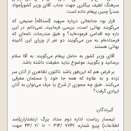
سرهنگ لطیف بیگلری جهت جناب آقای وزیر کشور[جواد
صدر] چنین پیغام داده است:
قرار بود جنابعالی درباره سپهبد [اسدالله] صنیعی که
می‌گویند بهائی است، بررسی فرمایید، نمی‌دانم در این
باره چه اقدامی فرموده‌اید؟ و طبق مندرجات نامه‌ای که
فرستاده‌ام به من می‌گویند دو نفر از وزرای این کابینه
بهائی هستند.
آقای وزیر کشور به حامل پیغام می‌گویند: به آقا سلام
برسانید و بگویید: موضوع نباید حقیقت داشته باشد.
بر فرض هم که این‌طور باشد تاکنون تظاهری از آنان سر
نزده و به علاوه که همه جا خود را مسلمان معرفی
می‌کنند. طبق چه مجوزی از شرع یا عرف می‌توان به آنان
ایرادی گرفت؟
گیرندگان:
تیمسار ریاست اداره دوم ستاد بزرگ ارتشتاران(ضد
اطلاعات) پیرو شماره: 7742 /314 – 10 /2 /43 جهت