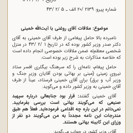
شماره پیرو: 2139 /20 الف ـ 5 /2 /43
موضوع: ملاقات آقای روغنی با آیت‌الله خمینی
نامبرده بالا حامل پیغامی از طرف آقای خمینی به آقای
دکتر صدر وزیر کشور بوده که در تاریخ 1 /2 /43 در منزل
شخصی معظم‌له ضمن ملاقات خصوصی انجام داده است
که خلاصه مذاکرات به شرح زیر بوده است:
حامل پیغام، نامه‌ای را که سرهنگ بیگلری افسر ستاد
نیروی زمینی (مبنی بر بهائی بودن آقایان وزیر جنگ و
وزیر آب و برق) برای آقای خمینی فرستاد، عیناً از طرف
آقای خمینی به وزیر کشور داده و می‌گوید:
آقای خمینی گفتند
: قرار بود جنابعالی درباره سپهبد
صنیعی که می‌گویند بهائی است بررسی بفرمایید.
نمی‌دانم در این باره چه اقدامی فرموده‌اید. فعلاً هم طبق
مندرجات این نامه مجدداً به من می‌گویند دو نفر از
وزرای این کابینه بهائی هستند.
آقای وزیر کشور در جواب می‌گوید: