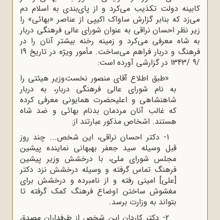
کابینه دولت تکذیب می‌کرد و از پای‌بندی به اسلام دم
می‌زد که بنابر گزارش ساواک اکیپی از عناصر «بهائی» را
زیر نظر احسان نراقی به عنوان شورای عالی فرهنگی دربار
به شاه معرفی می‌کرد و زمینه رخنه بیشتر آنان را در
فرهنگ و دربار فراهم می‌ساخت. مأمور ویژه در تاریخ 19
/9 /1343 در گزارشی آورده است:
«طبق اطلاع آقای منصور نخست‌وزیر هیئتی را
به نام شورای عالی فرهنگی دربار، به دربار
شاهنشاهی و اعلیحضرت همایونی معرفی کرده
که غالب آنان مردمان بدنام بهائی و ضد شاه
هستند. اشخاص مذکور عبارتند از:
1- دکتر احسان نراقی، این شخص... چند روز
قبل وسیله سید جعفر بهبهانی نماینده پیشین
مجلس شورای ملی، با درخشش وزیر پیشین
فرهنگ تماس گرفته و وسیله درخشش نزد دکتر
[علی] امینی رفته و از نامبرده و درخشش برای
مغشوش ساختن اوضاع فرهنگ کمک گرفته تا
بتواند به وزارت برسد.
2- دکتر کاردان این شخص از طرفداران مصدق