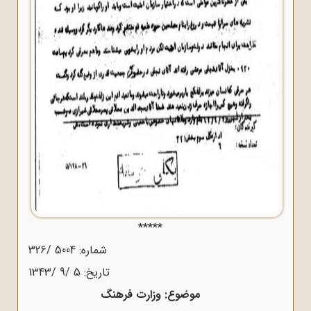
*****
شماره: 5004 /326
تاریخ: 5 /9 /1343
موضوع: وزارت فرهنگ