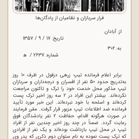
فرار سربازان و نظامیان از پادگان‌ها
از: آبادان
تاریخ: 17 / 9 / 1357
به: 302
شماره: 2637 / ﻫ
برابر اعلام فرمانده تیپ زرهی دزفول در ظرف 10 روز
به‌تدریج حدود 50 نفر از افسران و درجه‌داران و سربازان
تیپ مذکور محل خدمت خود را ترک و تاکنون مراجعت
نکرده‌اند. بیشتر این افراد در 2 سه روز اخیر ترک پست
کرده‌اند و اسلحه با خود نبرده‌اند. این خبر مورد تأیید
فرمانده ضد اطلاعات تیپ مزبور قرار گرفت. مقرر فرمایند
در صورت هرگونه اقدام، حفاظت 2 نفر یادشدگان فوق
رعایت گردد. ضمناً در چند روز اخیر چندین نفر از افراد
تیپ در محل تیپ بازداشت بوده‌اند و یک نفر از افرادی
که ترک پست نموده به نام ستوان دوم ذکری که پدر وی