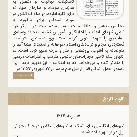
تشکیلات بهائیت و متصل به
سازمان موساد و سازمان سیا، که
برای کلیه اداره‌های ساواک‌ کشور در
مورد آمادگی برای برخورد با
مجالس مذهبی و وعاظ مساجد ارسال شده است. در این گزارش
ثابتی شهدای انقلاب را اخلالگر و مأمورین کشته شده به وسیله‌ی
انقلابیون را شهید عنوان کرده است. وی همچنین اعتراضات
گسترده‌ی مردم و فریادهای اسلام خواهانه و استبداد ستیز آنها را
مغرضانه به آشوب، بی‌نظمی و قتل و غارت تعبیر کرده است. در
انتهای سند ثابتی مجازات‌های قانونی مترتب بر اعتراضات مردمی
را متذکر شده و می‌خواهد که به انقلابیون نیز تفهیم گردد. این
دستور العمل اندکی قبل از قتل عام مردم در 17 شهریور 1357 در...
ادامه مطلب
تقویم تاریخ
17 مرداد 1294
، به وسیله
نیروهای انگلیسی برای کمک به نیروهای متفقین در جنگ جهانی
اول در بوشهر پیاده شدند.