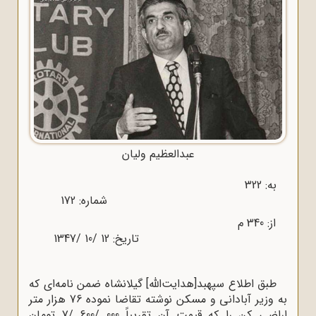
عبدالعظیم ولیان
به: 322
شماره: 172
از: 340 م
تاریخ: 12 /10 /1347
طبق اطلاع سپهبد[هدایت‌الله] گیلانشاه ضمن نامه‌ای که
به وزیر آبادانی و مسکن نوشته تقاضا نموده 76 هزار متر
اراضی کن را که قیمت آن تقریباً 000 /600 /7 تومان