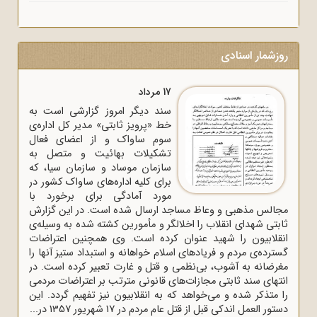
روزشمار اسنادی
17 مرداد
سند دیگر امروز گزارشی است به
خط «پرویز ثابتی» مدیر کل اداره‌ی
سوم ساواک و از اعضای فعال
تشکیلات بهائیت و متصل به
سازمان موساد و سازمان سیا، که
برای کلیه اداره‌های ساواک‌ کشور در
مورد آمادگی برای برخورد با
مجالس مذهبی و وعاظ مساجد ارسال شده است. در این گزارش
ثابتی شهدای انقلاب را اخلالگر و مأمورین کشته شده به وسیله‌ی
انقلابیون را شهید عنوان کرده است. وی همچنین اعتراضات
گسترده‌ی مردم و فریادهای اسلام خواهانه و استبداد ستیز آنها را
مغرضانه به آشوب، بی‌نظمی و قتل و غارت تعبیر کرده است. در
انتهای سند ثابتی مجازات‌های قانونی مترتب بر اعتراضات مردمی
را متذکر شده و می‌خواهد که به انقلابیون نیز تفهیم گردد. این
دستور العمل اندکی قبل از قتل عام مردم در 17 شهریور 1357 در...