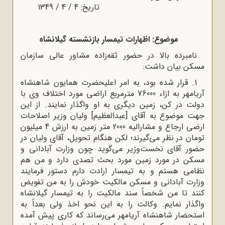
تاریخ: 4 / 4 / 1349
موضوع: اظهارات تیمسار بازنشسته گیلانشاه
نامبرده بالا در حضور ثقه‌زاده مشاور عالى سازمان
مسکن بیان داشت:
1. قرار شده بود، به امر اعلیحضرت همایون شاهنشاه
آریامهر به ازاء 76000 مترمربع اراضى مورد اختلاف وى با
دولت در کن، زمین دیگرى به او واگذار نمایند. از این
جهت موضوع به آقاى [عبدالعظیم] ولیان وزیر اصلاحات
ارضى ارجاع و مشارالیه 2000 متر زمین به ارزش 4 میلیون
تومان در نظر می‌گیرند؛ لکن هنگام تحویل، آقاى ولیان در
حضور آقاى نخست‌وزیر می‌گوید چون وزارت آبادانى و
مسکن در مورد زمین مورد بحث تصدى دارد و من هم
نظامى هستم و به تیمسار ارادت دارم دستور فرمایند
وزارت آبادانى و مسکن مالکیت خودش را به من تفویض
کنند تا من شخصاً سند مالکیت را به تیمسار گیلانشاه
واگذار نمایم. وکالت را به این نحو اخذ ولى بعداً به
استحضار شاهنشاه آریامهر می‌رساند که کارى پیش آمده