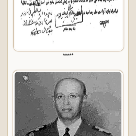
*****