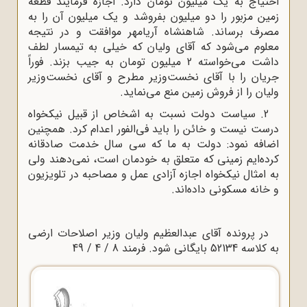
احتیاج به یک میلیون تومان دارد. اجازه فرمایند قطعه
زمین مزبور را دو میلیون بفروشد و یک میلیون آن را به
مصرف برساند. شاهنشاه آریامهر موافقت و در نتیجه
معلوم می‌شود که آقاى ولیان که خیلى به تیمسار لطف
داشت می‌خواسته 2 میلیون تومان به جیب بزند. فوراً
جریان را با آقاى نخست‌وزیر مطرح و آقاى نخست‌وزیر
ولیان را از فروش زمین منع می‌نماید.
2. سیاست دولت نسبت به اشخاص از قبیل نیکخواه
درست نیست و خائن را باید فى‌الفور اعدام کرد. همچنین
اضافه نمود: دولت به ما که سى سال خدمت صادقانه
کرده‌ایم زمینى که متعلق به خودمان است، نمی‌دهند ولى
به امثال نیکخواه اجازه آزادى عمل و مصاحبه در تلویزیون
و خانه مسکونى داده‌اند.
در پرونده آقاى عبدالعظیم ولیان وزیر اصلاحات ارضى
به کلاسه 52134 بایگانى شود. فرمند 8 / 4 / 49