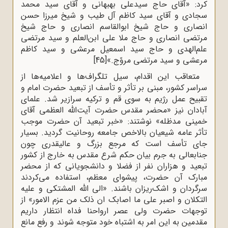
کرد: «آقای حاج سیدعلی بهبهانی و آقای سید محمد
سجادی و آقای سید کاظم آل طیب و شیخ میرزا حسن
انصاری و حاج شیخ ابوالقاسم انصاری و حاج شیخ
مرتضی انصاری و حاج ملا علی ابن‌العلم و سید مرتضی
علم‌الهدی و حاج سید اسمعیل مرعشی و سید کاظم
مرعشی و سید مرتضی مروّج.»
[45]
متعاقب این اقدام، سیل تلگراف‌ها و اعلامیه‌ها از
سراسر کشور، مبنی بر تأثر و تأسف از تبعید حضرت امام و
تقبیح عمل رژیم به سوی قم و ترکیه سرازیر شد. علمای
آبادان نیز «محضر مقدس حضرت آیت‌الله العظمی آقای
خمینی مدظله» نوشتند: «خبر تبعید آن حضرت موجب
تأثر عامه شیعیان بالاخص جامعه روحانیت گردید. بسیار
جای تأسف است که مرجع بزرگ و عالیقدری چون
جنابعالی به جرم بیان حکم شرع مقدس به خارج از کشور
تبعید و هزاران نفر از فضلا و دانشجویانی که از محضر
مبارک آن حضرت، پیشوای معظم، استفاده می‌کردند
سرگردان و اشک‌ریزان باشند. «الی‌ الله المشتکی و علیه
التکلان و اصبر علی ما اصابک ان ذلک من عزم الامور» از
توجهات حضرت ولی عصر ارواحنا فداه انتظار داریم
مقدمین به این امر به اشتباه خود متوجه شوند و رفع مانع