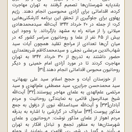
بلندپایه شهرستان‌ها تصمیم گرفتند به تهران مهاجرت
کرده، اقداماتی برای آزادی محبوسین انجام دهند. رژیم
پهلوی برای جلوگیری از تحقق این برنامه کارشکنی‌هایی
کرد؛ از جمله در 20 خرداد 1342 آیت‌الله سیدمحمدهادی
میلانی را از میانه راه به مشهد بازگرداند. با وجود این
بیش از 65 نفر از علما و روحانیون سراسر کشور که در
میان آن‌ها تعدادی از مراجع تقلید همچون آیات سید
شهاب‌الدین مرعشی نجفی و سیدمحمدکاظم شریعتمداری
حضور داشتند به تدریج از 30 خرداد 1342 به تهران
مهاجرت کردند تا در مورد آزادی امام خمینی و دیگر
روحانیون محبوس اقداماتی انجام دهند.
[31]
از خوزستان آیات و حجج اسلام: سید على بهبهانى،
سید محمدحسن جزایرى، سید مصطفى علم‌الهدى و سید
مرتضى علم‌الهدى به علمای مهاجر پیوستند.
[32]
آیت‌الله‌
شیخ عبدالرسول قائمى به نمایندگى روحانیت و مردم
آبادان
[33]
و آیت‌الله سیداسدالله نبوی از دزفول به جمع
مذکور پیوست.
[34]
ساواک در گزارشی با اشاره به بدرقه
مردم اهواز از علمای مذکور نوشت: «روحانیون و علمای
شهرستان‌ها به منظور تجمع و تبادل افکار به تهران
می‌آیند و گویا در شهر ری اقامت می‌نمایند از جمله