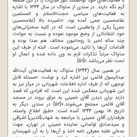
با فعالیت‌های خود توانستند تنور مبارزات را در این منطقه
گرم نگه دارند. در سندی از ساواک در سال 1344 با اشاره
به فعالیت‌های سیاسی حجت‌الاسلام و المسلمین
غلامحسین جمی آمده بود: «نامبرده بالا [غلامحسین
جمی] یکی از واعظینی است که در کلیه سخنرانی‌های
خود انتقاداتی از وضع موجود نموده و نسبت به حوادث
چند ساله اخیر با روحانیون مخالف هم صدا بوده و
اقدامات آن‌ها را تائید می‌نموده است. البته از طرف این
ساواک مرتباً تذکرات لازم به وی داده شده و اعمال او
تحت نظر می‌باشد.»
[51]
در همین سال (1344) ساواک به فعالیت‌های آیت‌الله
عبدالرسول قائمی نیز اشاره کرد و نوشت: «مسئله قابل
توجهی که از طرف اداره اطلاعات شهربانی در مرکز نیز به
این شهربانی منعکس شده این است که افرادی که قصد
دارند برای دیدن آقای خمینی به عراق بروند در مسجد
آقای قائمی مجتمع می‌شوند.»
[52]
در سندی دیگر به
تاریخ 18 بهمن 1344 آمده است: «طبق اطلاع واصله،
طرفداران آقای خمینی با مراجعه به شهاب[الدین] اشراقی
و سیدصادق لواسانی نماینده خمینی در تهران، جهت
عده‌ای طلبه معرفی نامه اخذ و آن‌ها را به آن شهرستان