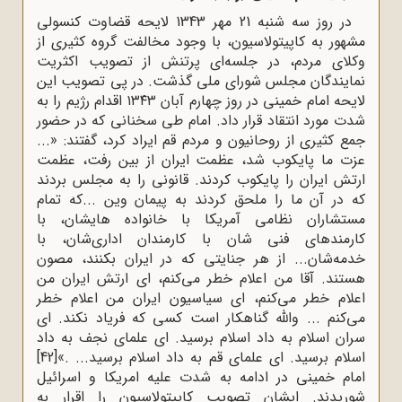
در روز سه شنبه 21 مهر 1343 لایحه قضاوت کنسولی
مشهور به کاپیتولاسیون، با وجود مخالفت گروه کثیری از
وکلای مردم، در جلسه‌ای پرتنش از تصویب اکثریت
نمایندگان مجلس شورای ملی گذشت. در پی تصویب این
لایحه امام خمینی در روز چهارم آبان ۱۳۴۳ اقدام رژیم را به
شدت مورد انتقاد قرار داد. امام طی سخنانی که در حضور
جمع کثیری از روحانیون و مردم قم ایراد کرد، گفتند: «...
عزت ما پایکوب شد، عظمت ایران از بین رفت، عظمت
ارتش ایران را پایکوب کردند. قانونی را به مجلس بردند
که در آن ما را ملحق کردند به پیمان وین ...که تمام
مستشاران نظامی آمریکا با خانواده هایشان، با
کارمندهای فنی شان با کارمندان اداری‌شان، با
خدمه‌شان... از هر جنایتی که در ایران بکنند، مصون
هستند. آقا من اعلام خطر می‌کنم، ای ارتش ایران من
اعلام خطر می‌کنم، ای سیاسیون ایران من اعلام خطر
می‌کنم ... والله گناهکار است کسی که فریاد نکند. ای
سران اسلام به داد اسلام برسید. ای علمای نجف به داد
اسلام برسید. ای علمای قم به داد اسلام برسید... .»
[42]
امام خمینی در ادامه به شدت علیه امریکا و اسرائیل
شوریدند. ایشان تصویب کاپیتولاسیون را اقرار به