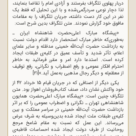
دربار پهلوی تلگراف بفرستند و آزادی امام را تقاضا بنمایند،
لذا دچار نوعی سردرگمی‌شده و با این تحلیل که فقط یک
نفر در این کار دست داشته، جریان تلگراف را به مقامات
مافوق خود گزارش نمودند. متن تلگراف بدین شرح است:
«پیشگاه مبارک اعلی‌حضرت شاهنشاه ایران ـ
به‌طوری‌که خاطر مبارک استحضار دارد اقدام دولت نسبت
به بازداشت حضرت آیت‌الله خمینی مدظله و سایر علمای
اعلام، تأثر شدید و تأسف عمیق در کلیه‌ی طبقات ایجاد
کرده است. استدعا دارد امر و مقرر فرمائید به خاطر
احترام افکار عمومی ‌‌و رفع اضطراب و نگرانی، رفع توقیف
از معظم‌له و دیگر رجال مذهبی به‌عمل آید.»
[21]
یکی دیگر از اصنافی که در جریان قیام 15 خرداد 42 از
خود واکنش نشان داد، صنف کتاب‌فروشان اهواز بود. متن
تلگراف چنین است: «پیشگاه مبارک اعلی‌حضرت همایون
شاهنشاهی تهران ـ نگرانی و اضطراب عمومی‌ ‌را که بر اثر
بازداشت حضرت آیت‌الله خمینی در سراسر مملکت و بین
کلیه‌ی طبقات ملت ایجاد شده بدین‌وسیله به شرف عرض
می‌رساند. این عمل که نسبت به مقام شامخ مرجع
روحانیت از طرف دولت ایجاد شده احساسات قاطبه‌ی