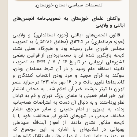
تقسیمات سیاسی استان خوزستان.
واکنش علمای خوزستان به تصویب‌نامه انجمن‌های
ایالتی و ولایتی
قانون انجمن‌های ایالتی (حوزه استانداری) و ولایتی
(حوزه فرمانداری) در ۱۳۲۵ق (مطابق ۱۲۸۶ش) به تصویب
مجلس شورای ملی رسیده بود و هیچ‌گاه عملی نشد،
لایحه بازنگری شده آن با نسخه‌برداری از قوانین بعضی
کشورهای اروپایی در تاریخ 14 / 7 / 1341 به تصویب
کابینه اسدالله علم رسید و در آن شرط مسلمان بودن،
سوگند به قرآن مجید و مرد بودن انتخاب کنندگان و
کاندیداها تغییر یافت و در ۱۶ مهر ماه ۱۳۴۱ در جراید عصر
تهران با تیتر درشت خبر آن اعلام شد. به محض انتشار
این خبر امام خمینی با علمای بزرگ تهران و قم به تبادل
نظر پرداختند و به دنبال آن دست به اعتراضات همه‌جانبه
زدند، به پیروی از امام خمینی و سایر مراجع، اقشار
مختلف مردمی در شهرهای کشور نیز مخالفت خود را با
لایحه مذکور نشان دادند. از اهواز آیت‌الله سیدعلی
بهبهانی در اعلامیه‌ای با اشاره به این موضوع که
«بی‌دینی» عامل اصلی از میان رفتن «استقلال کشورهای