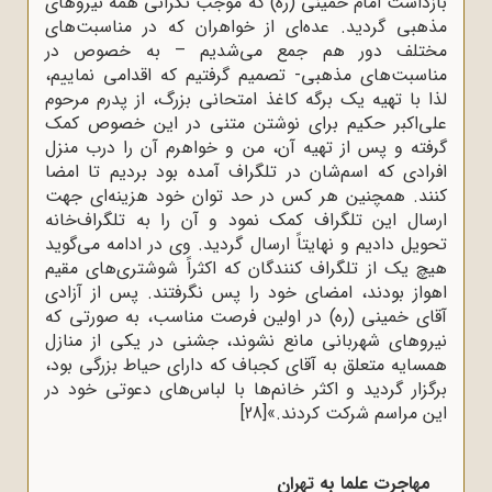
بازداشت امام خمینی (ره) که موجب نگرانی همه نیروهای
مذهبی گردید. عده‌ای از خواهران که در مناسبت‌های
مختلف دور هم جمع می‌شدیم – به خصوص در
مناسبت‌های مذهبی- تصمیم گرفتیم که اقدامی نماییم،
لذا با تهیه یک برگه کاغذ امتحانی بزرگ، از پدرم مرحوم
علی‌اکبر حکیم برای نوشتن متنی در این خصوص کمک
گرفته و پس از تهیه آن، من و خواهرم آن را درب منزل
افرادی که اسم‌شان در تلگراف آمده بود بردیم تا امضا
کنند. همچنین هر کس در حد توان خود هزینه‌ای جهت
ارسال این تلگراف کمک نمود و آن را به تلگراف‌خانه
تحویل دادیم و نهایتاً ارسال گردید. وی در ادامه می‌گوید
هیچ یک از تلگراف کنندگان که اکثراً شوشتری‌های مقیم
اهواز بودند، امضای خود را پس نگرفتند. پس از آزادی
آقای خمینی (ره) در اولین فرصت مناسب، به صورتی که
نیروهای شهربانی مانع نشوند، جشنی در یکی از منازل
همسایه متعلق به آقای کجباف که دارای حیاط بزرگی بود،
برگزار گردید و اکثر خانم‌ها با لباس‌های دعوتی خود در
این مراسم شرکت کردند.»
[28]
مهاجرت علما به تهران