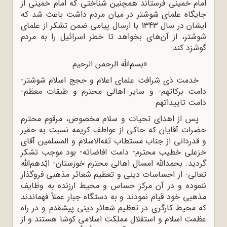
امام خمینی فرستاند همچنین شناختی که امام خمینی از
جایگاه علمای شوشتر در میان مردم داشت باعث شد که
ایشان در سال 1343 با ارسال پیامی ضمن تشکر از علمای
شوشتر، از آن‌های بخواهد تا خطر اسرائیل را به مردم
گوشزد کند:
«بسم‌الله الرحمن الرحیم‌
خدمت ذی شرافت علمای اعلام و حجج اسلام شوشتر-
دامت برکاتهم- و سایر اهالی محترم و طبقات معظم-
دامت تاییداتهم‌
پس از اهدای تحیات و سلام مخصوص‌، مرقوم محترم
حضرات آقایان که حاکی از عواطف کریمه نسبت به حقیر
و قدردانی از جناب مستطاب ثقه‌الاسلام و المسلمین آقای
خزعلی خطیب محترم- دامت افاضاته- بود موجب تشکر
گردید. بحمدالله امسال اهالی محترم خوزستان- ایّدهم‌الله
تعالی- از احساسات دینی و تعظیم شعائر مذهبی فروگذار
ننموده و در آن مرکز حساس و محیط ارزنده به وظایف
مذهبی خود قیام نمودند و به دستگاه جبار عملاً فهماندند
که محیط کارگری در تعظیم شعائر دینی پیشقدم و در راه
عظمت اسلام و استقلال مملکت اسلامی کوشا هستند و از