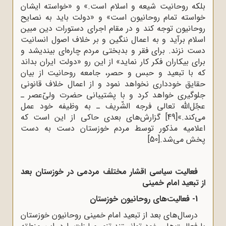
بلکه روحانیت شیعه و اسلام است.» و «خواسته ایشان
خواسته تمام روحانیون است» و «دولت باید به نصایح
روحانیون توجه کند و در مقام اجراى دستورات دین مبین
اسلام برآید و به اعمال ننگین و بر خلاف اصول انسانیت
دست نزند. براى فقر و بدبختى مردم چاره‌اى بیندیشد و
براى بیکاران فکر کار نماید» از این رو «دولت ایران بداند
که با تبعید و حبس و حصر، جامعه روحانیت از بیان
حقایق خوددارى نخواهد نمود و از اعمال خلاف قانونى
جلوگیرى خواهد کرد و با پشتیبانى حضرت ولىّ‌عصر ـ
عجّل‌الله تعالى فرجه الشّریف ـ به وظیفه خود عمل
مى‌کند.»
[49]
گزارش‌های بعدی حاکی از این است که
اعلامیه مذکور توسط مردم خوزستان دست به دست
پخش می‌شد.
[50]
فعالیت سیاسی اقشار مختلف مردمی در خوزستان بعد
از تبعید امام خمینی
1- فعالیت‌های روحانیون خوزستان
درسال‌های بعد از تبعید امام خمینی روحانیون خوزستان