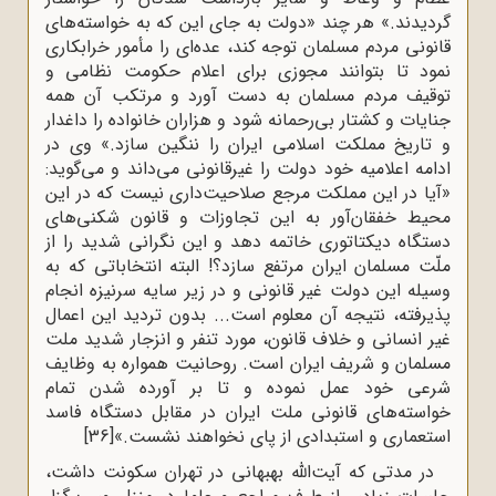
گردیدند.» هر چند «دولت به جاى این که به خواسته‌هاى
قانونى مردم مسلمان توجه کند، عده‌اى را مأمور خرابکارى
نمود تا بتوانند مجوزى براى اعلام حکومت نظامى و
توقیف مردم مسلمان به دست آورد و مرتکب آن همه
جنایات و کشتار بى‌رحمانه شود و هزاران خانواده را داغدار
و تاریخ مملکت اسلامى ایران را ننگین سازد.» وی در
ادامه اعلامیه خود دولت را غیرقانونی می‌داند و می‌گوید:
«آیا در این مملکت مرجع صلاحیت‌دارى نیست که در این
محیط خفقان‌آور به این تجاوزات و قانون شکنى‌هاى
دستگاه دیکتاتورى خاتمه دهد و این نگرانى شدید را از
ملّت مسلمان ایران مرتفع سازد؟! البته انتخاباتى که به
وسیله این دولت غیر قانونى و در زیر سایه سرنیزه انجام
پذیرفته، نتیجه آن معلوم است... بدون تردید این اعمال
غیر انسانى و خلاف قانون، مورد تنفر و انزجار شدید ملت
مسلمان و شریف ایران است. روحانیت همواره به وظایف
شرعى خود عمل نموده و تا بر آورده شدن تمام
خواسته‌هاى قانونى ملت ایران در مقابل دستگاه فاسد
استعمارى و استبدادى از پاى نخواهند نشست.»
[36]
در مدتی که آیت‌الله بهبهانی در تهران سکونت داشت،