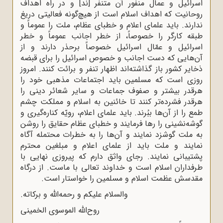
اسرائیل و عمال منفور آن متنفر [ند] و در راه اهداف
روحانیت که اهداف اسلام است از هیچ‌گونه فعالیتی دریغ
ندارند. باید علمای اعلام و خطبای عظام، ملت را عموماً و
طبقه کارگر را خصوصاً، از خطر اجانب عموماً و خطر
اسرائیل و عمّال اسرائیل خصوصاً برحذر دارند و از
آن‌هایی که دست اجانب و خصوص اسرائیل را برای قبضه
ذخایر کشور باز گذاشته‌اند اظهار تنفر و برائت کنند. امروز
روزی است که مسلمین باید اجتماعات مذهبی خود را
هرقدر بیشتر و صفوف جماعات و سایر شعائر دینی را
هرقدر فشرده‌تر کنند تا خائنین به اسلام و مملکت چشم‌
طمع را از آن‌ها ببُرند. باید علمای اعلام، رویّه کناره‌گیری و
گوشه‌نشینی را رها فرمایند و خطبای عظام حقایق را روشن
به ملت گوشزد نمایند و آن‌ها را به خطرات محتمله آگاه
نمایند و ملت باید از علمای اعلام و مبلغین محترم
پشتیبانی نمایند. رجای واثق دارم که پیروزی نهایی با
طرفداران اسلام است و خداوند تعالی با ماست. از درگاه
مقدسش عظمت اسلام و مسلمین را خواستار است.
والسلام علیکم و رحمه‌الله و برکاته.
روح‌الله الموسوی الخمینی‌