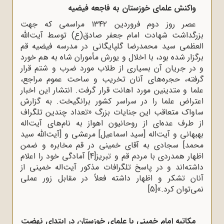
واکنش علمای خوزستان به فاجعه فیضیه
عصر روز دوم فروردین ۱۳۴۲ مراسمی‌ که‌ جهت‌
بزرگداشت‌ شهادت‌ امام‌ جعفر صادق(ع) توسط‌ آیت‌‌الله‌
العظمی‌ سید محمدرضا گلپایگانی‌ در مدرسه‌ فیضیه‌ قم‌
برگزار شده‌ بود، با اخلال‌ و یورش‌ مأموران‌ شاه‌ به هم‌ خورد
و در جریان‌ آن‌ بسیاری‌ از طلاب‌ مورد ضرب‌ و شتم‌ قرار
گرفته‌، حجره‌های‌ آنان‌ تخریب‌ و ساحت‌ عموم‌ مراجع‌،
علما و متدینین‌ مورد اهانت‌ قرار گرفت. انتشار این اخبار
اعتراض علما را در سراسر کشور برانگیخت. به گزارش
ساواک متعاقب این جنایات بزرگ «تعداد چندین تلگراف
از طرف عده‌ای از روحانیون اهواز به نام‌های آیت‌اله‌
بهبهانی و آیت‌اله‌ [سید اسماعیل] مرعشی و [آیت‌الله سید
محمد] سجادی به آقای خمینی در قم مخابره و ضمن
اظهار همدردی با مردم قم و تبریز
[4]
آمادگی خود را اعلام
داشته‌اند و در پاسخ تلگرافات مذکور آیت‌اله خمینی از
آنان تشکر و اظهار داشته فعلاً در مقابل زور عملی
نمی‌توان کرد.»
[5]
مکاتبه امام خمینی با علمای خوزستان در ابتدای نهضت