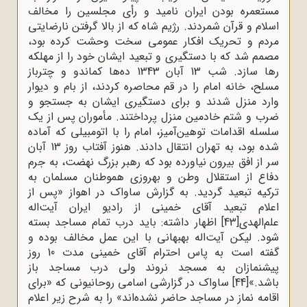
مستعمره بودن ایران نامید و رأى مجلسین را مخالف
اسلام و قرآن شمردند. رژیم شاه که از بالا گرفتن نارضایتى
مردم و تحریک افکار عمومى سخت وحشت کرده بود،
مصمم شد که با دستگیرى و تبعید ایشان خود را از مهلکه
رها سازد. شب 13 آبان 1343 ده‌ها کماندو و چترباز
مسلح، خانه امام را در قم محاصره کردند، از بام و دیوار
وارد منزل شدند و براى دستگیرى ایشان به جستجو و
ضرب و شتم خادمین منزل پرداختند. مأموران پس از یک
سلسله اقدامات توهین‌آمیز، امام را با اتومبیلى که آماده
شده بود، به تهران انتقال دادند. هنوز آفتاب روز 13 آبان
سر از افق بیرون نیاورده بود که رهبر بزرگ نهضت، به جرم
دفاع از استقلال وطن و بهروزى هموطنان مسلمان به
ترکیه تبعید گردید. به گزارش ساواک در اهواز «پس از
اعلام تبعید آقای خمینی از رادیو ایران آیت‌اله
علم‌الهدی
[43]
اظهار داشته: باید درب تمام مساجد بسته
شود. لیکن آیت‌اله بهبهانی با این عمل مخالف بوده و
گفته است به پاس احترام آقای خمینی مدت 10 روز
پیشنمازان به مسجد نروند ولی درب مساجد باز
باشد.»
[44]
ساواک در گزارشی اسامی روحانیونی که «برای
اقامه نماز در مساجد حاضر نشده‌اند» را به شرح زیر اعلام