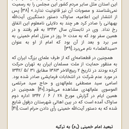
این استان مثل سایر مردم کشور این مجلس را به رسمیت
نمی‌شناسند و مصوبات آن نیز قانونیت ندارد.»
[38]
پس
از انتشار این اعلامیه، ساواک دستور دستگیری آیت‌الله
بهبهانی را صادر کرد هر چند به دلایلی نامعلوم این اتفاق
رخ نداد. وی در تابستان سال 1343 به قم رفتند و در
همین سفر بود که به مدت 10 روز در منزل امام خمینی به
سر برد و بعد از آن بود که امام از او به عنوان
«سیدالعلماء» نام می‌برد.
[39]
همچنین در قطعنامه‌ای که از طرف علماى بزرگ ایران که
به منظور حمایت از ملت مسلمان ایران به تهران حرکت
کرده بودند در تاریخ 2 ربیع‌الاخر 1383 مطابق 31 /5 /1342
در مورد عدم شرکت در انتخابات فرمایشی صادر شده بود.
اسامی سید مصطفى علم‌الهدى و حاج سید مرتضى
الموسوى علم‌الهدى مشاهده می‌شود.
[40]
همچنین در
همین ایام در گزارش مورخ 28 / 6 / 1342 اداره دوم
ساواک آمده است که در بین اهالی شهرستان دزفول شایع
شده که به دستور آیت‌الله خمینی رأی دادن حرام است.
[41]
تبعید امام خمینى (ره) به ترکیه