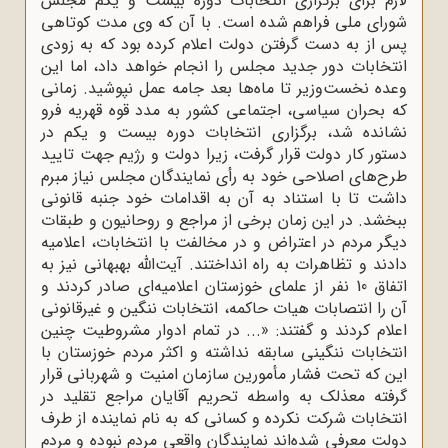
لازم برای برگزاری انتخابات دوره بیست و یکم مجلس
شورای ملی فراهم شده است. با آن که وی مدت کوتاهی
پس از به دست گرفتن دولت اعلام کرده بود که به زودی
انتخابات دور جدید مجلس را انجام خواهد داد، اما این
وعده نخست‌وزیر تا ماه‌ها بعد جامه عمل نپوشید. زمانی
که بحران سیاسی، اجتماعی کشور به مدد قوه قهریه فرو
نشانده شد، برگزاری انتخابات دوره بیست و یکم در
دستور کار دولت قرار گرفت، زیرا دولت و رژیم جهت تایید
طرح‌های اصلاحی خود به رأی نمایندگان مجلس نیاز مبرم
داشت تا با استناد به آن به اقدامات خود جنبه قانونی
ببخشد. در این زمان برخی از مراجع و روحانیون و طبقات
دیگر مردم در اعتراض و در مخالفت با انتخابات، اعلامیه
دادند و تظاهرات به راه انداختند. آیت‌الله بهبهانی نیز به
اتفاق 10 نفر از علمای خوزستان اعلامیه‌ای صادر کردند و
آن را انتصابات هیات حاکمه، انتخابات ننگین و غیرقانونی
اعلام کردند و گفتند: «... در تمام ادوار مشروطیت چنین
انتخابات ننگینی سابقه نداشته و اکثر مردم خوزستان با
این که تحت فشار مأمورین سازمان امنیت و شهربانی قرار
گرفته معذلک به واسطه تحریم آقایان مراجع تقلید در
انتخابات شرکت نکرده و کسانی که به نام نماینده از طرف
دولت معرفی شده‌اند نمایندگان واقعی مردم نبوده و مردم