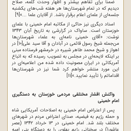
ضمناً برای تفاهم بیشتر و اظهار وحدت کلمه، صلاح
دیدیم که در تمام شهرستان‌ها هر هفته شب‌های یکشنبه
جلسه‌ای از علمای اعلام برقرار باشد. از آقایان علما ...»
[9]
اسناد دیگری نیز حاکی از مکاتبه امام خمینی با علمای
خوزستان است. ساواک در گزارشی به تاریخ آبان 1343
نوشت: «آقای خمینی نامه‌ای به علماء شهرستان‌ها
من‌جمله شیخ رسول قائمی در آبادان و آقا سید علی
[10]
در
اهواز و شیخ محمد طاهر شبیره در خرمشهر فرستاده مبنی
بر اینکه لایحه‌ای در مجلس به تصویب رسیده که به اتباع
آمریکائی در ایران مصونیت داده شده من اعلامیه‌ای در
این مورد منتشر خواهم کرد شما نیز در شهر‌ستان‌ها
اقداماتم را تأیید نمایید.»
[11]
واکنش اقشار مختلفی مردمی خوزستان به دستگیری
امام خمینی
پس از اعتراض امام خمینی به اصلاحات آمریکایی شاه
و حمله رژیم به فیضیه، صدای اعتراض مردم در شهرهای
مختلف بلند شد. امام خمینی در ۱۳ خرداد ۱۳۴۲ (عصر
عاشورا) در سخنانی رژیم پهلوی را به دستگاه بنی امیه