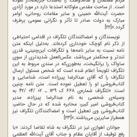
مردم مسلمان و شاه‌دوست را به‌شدت جریحه‌دار نموده
است. از ساحت مقدس ملوکانه استدعا دارد در مورد‌ آزادی
حضرت آیت‌الله خمینی و سایر مقامات روحانی، اوامر
مبارک به دولت صادر تا تأثر و نگرانی عمومی‌ ‌برطرف
گردد.»
[22]
نویسندگان و امضا‌کنندگان تلگراف در اقدامی ‌‌احتیاطی
از ذکر نام کوچک خودداری کرده‌اند. به‌دلیل اینکه متن
نامه نسبت به سایر نامه‌ها و تلگرافات این‌چنینی، قدری
تندتر و محکمتر می‌باشد، عکس‌العمل شدیدتری از سوی
ساواک را برانگیخت، به‌طوری‌که در سندی مربوط به این
تلگراف تلویحاً اعلام شده است که شخص مسئول ارسال
تلگراف را که آقای عبد‌الرضا پیر‌زاده است، شناسایی و
کتاب‌فروشی او را تعطیل نموده است. متن نامه چنین
است: «تلگراف شماره‌ی 668 ک 139 ـ 02 /04 /42 به
وسیله‌ی شخصی به نام عبدالرضا پیر‌زاده، مدیر
کتاب‌فروشی امیر کبیر، مخابره شده که در حال حاضر،
کتاب‌فروشی وی تعطیل است و امضا‌کنندگان تلگراف نیز
همطراز سایرین می‌باشند.»
[23]
جوانان اهوازی نیز در تلگراف به شاه تقاضا کردند: «با
رفع توقیف از آقایان عظام و جناب آقای آیت‌الله العظمی