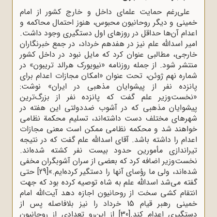
علی‌رغم حمایت علمای داخل و خارج کشور از امام
خمینی و دیگر روحانیون محبوس، هنوز احتمال محاکمه و
اعدام آن‌ها حداقل در روزهای اول دستگیری وجود داشت.
امیر اسدالله علم نیز در هفدهم خرداد، در جمع خبرنگاران
خارجی‌، مطالبی عنوان کرد که مایل نبود در داخل کشور
منتشر شود. از جمله روزنامه «نیویورک هرالد تریبون‌» در
شماره نهم ژوئن‌، تحت عنوان «امکان مجازات اعدام برای
پانزده نفر از پیشوایان مذهبی در ایران‌» نوشت‌:
«نخست‌وزیر علم گفت که پانزده نفر از بزرگ‌ترین
پیشوایان مذهبی که در آشوب ضددولتی این هفته در
شهرهای مختلف دست داشته‌اند، تسلیم محکمة نظامی
خواهند شد و محکمه نظامی ممکن است معنی مجازات
اعدام را داشته باشد. آقای اسدالله علم گفت که در نتیجه
تیراندازی مأمورین حدود بیست نفر کشته شده‌اند.
نخست‌وزیر اضافه کرد که بعضی از سران آشوبگران مخفی
شده‌اند، ولی ما رؤسای آنها را دستگیر کرده‌ایم.»
[29]
حتی
گفته می‌شد اسدالله علم به شاه توصیه کرده بود که جهت
انتقام کشی سخت از روحانیون اجازه دهد آیت‌الله امام
خمینی رهبر قیام 15 خرداد را نیز بلافاصله پس از
دستگیری اعدام کند.
[30]
از این‌رو تعدادی از روحانیون