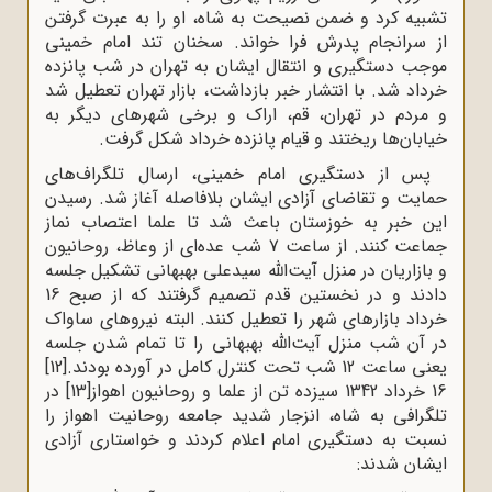
تشبیه کرد و ضمن نصیحت به شاه، او را به عبرت گرفتن
از سرانجام پدرش فرا خواند. سخنان تند امام خمینی
موجب دستگیری و انتقال ایشان به تهران در شب پانزده
خرداد شد. با انتشار خبر بازداشت، بازار تهران تعطیل شد
و مردم در تهران، قم، اراک و برخی شهرهای دیگر به
خیابان‌ها ریختند و قیام پانزده خرداد شکل گرفت.
پس از دستگیری امام خمینی، ارسال تلگراف‌های
حمایت و تقاضای آزادی ایشان بلافاصله آغاز شد. رسیدن
این خبر به خوزستان باعث شد تا علما اعتصاب نماز
جماعت کنند. از ساعت 7 شب عده‌ای از وعاظ، روحانیون
و بازاریان در منزل آیت‌الله سیدعلی بهبهانی تشکیل جلسه
دادند و در نخستین قدم تصمیم گرفتند که از صبح 16
خرداد بازارهای شهر را تعطیل کنند. البته نیروهای ساواک
در آن شب منزل آیت‌الله بهبهانی را تا تمام شدن جلسه
یعنی ساعت 12 شب تحت کنترل کامل در آورده بودند.
[12]
16 خرداد 1342 سیزده تن از علما و روحانیون اهواز
[13]
در
تلگرافی به شاه، انزجار شدید جامعه روحانیت اهواز را
نسبت به دستگیری امام اعلام کردند و خواستاری آزادی
ایشان شدند: