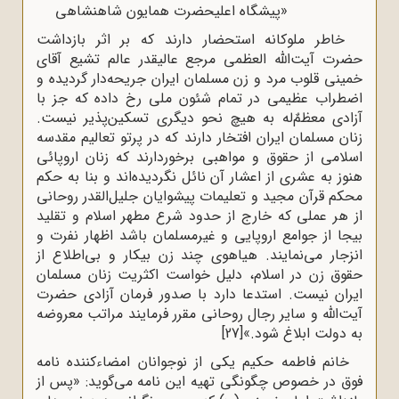
«پیشگاه اعلیحضرت همایون شاهنشاهی
خاطر ملوکانه استحضار دارند که بر اثر بازداشت
حضرت آیت‌الله العظمی مرجع عالیقدر عالم تشیع آقای
خمینی قلوب مرد و زن مسلمان ایران جریحه‌دار گردیده و
اضطراب عظیمی در تمام شئون ملی رخ داده که جز با
آزادی معظمٌ‌له به هیچ نحو دیگری تسکین‌پذیر نیست.
زنان مسلمان ایران افتخار دارند که در پرتو تعالیم مقدسه
اسلامی از حقوق و مواهبی برخوردارند که زنان اروپائی
هنوز به عشری از اعشار آن نائل نگردیده‌اند و بنا به حکم
محکم قرآن مجید و تعلیمات پیشوایان جلیل‌القدر روحانی
از هر عملی که خارج از حدود شرع مطهر اسلام و تقلید
بیجا از جوامع اروپایی و غیرمسلمان باشد اظهار نفرت و
انزجار می‌نمایند. هیاهوی چند زن بیکار و بی‌اطلاع از
حقوق زن در اسلام، دلیل خواست اکثریت زنان مسلمان
ایران نیست. استدعا دارد با صدور فرمان آزادی حضرت
آیت‌الله و سایر رجال روحانی مقرر فرمایند مراتب معروضه
به دولت ابلاغ شود.»
[27]
خانم فاطمه حکیم یکی از نوجوانان امضاءکننده نامه
فوق در خصوص چگونگی تهیه این نامه می‌گوید: «پس از