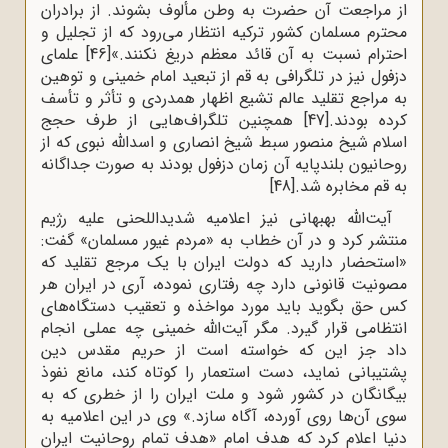
از مراجعت آن حضرت به وطن مألوف بشوند. از برادران
محترم مسلمان کشور ترکیه انتظار می‌رود که از تجلیل و
احترام نسبت به آن قائد معظم دریغ نکنند.»
[46]
علمای
دزفول نیز در تلگرافی به قم از تبعید امام خمینی و توهین
به مراجع تقلید عالم تشیع اظهار همدردی و تأثر و تأسف
کرده بودند.
[47]
همچنین تلگراف‌هایی از طرف حجج
اسلام شیخ منصور سبط شیخ انصاری و اسدالله نبوی که از
روحانیون بلندپایه آن زمان دزفول بودند به صورت جداگانه
به قم مخابره شد.
[48]
آیت‌‌الله بهبهانى نیز اعلامیه شدیداللحنی علیه رژیم
منتشر کرد و در آن خطاب به «مردم غیور مسلمان» گفت:
«استحضار دارید که دولت ایران با یک مرجع تقلید که
مصونیت قانونى دارد چه رفتارى نموده، آرى در ایران هر
کس حق بگوید باید مورد مواخذه و تعقیب دستگاه‌هاى
انتظامى قرار گیرد. مگر آیت‌الله خمینى چه عملى انجام
داد جز این که ‌خواسته است از حریم مقدس دین
پشتیبانى نماید، دست استعمار را کوتاه کند، مانع نفوذ
بیگانگان در کشور شود و ملت ایران را از خطرى که به
سوى آن‌ها روى آورده، آگاه سازد.» وی در این اعلامیه به
دنیا اعلام کرد که هدف امام «هدف تمام روحانیت ایران