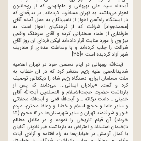
آیت‌اله سید علی بهبهانی و علم‌الهدی که از روحانیون
اهواز می‌باشند به تهران مسافرت کرده‌اند. در بدرقه‌ای که
در ایستگاه راه‌آهن اهواز از نامبردگان به عمل آمده آقای
[محمدجواد] شرافت که از فرهنگیان اهواز است به
طرفداری از علماء سخنرانی کرده و آقای سرهنگ واقعی
نیز وی را مورد عنایت قرار داده‌اند لیکن فردای آن روز آقای
شرافت را جلب کرده‌اند و با وساطت عده‌ای از معاریف
شهر آزاد گردیده است.»
[35]
آیت‌الله بهبهانی در ایام تحصن خود در تهران اعلامیه
شدیداللحنی علیه رژیم منتشر کرد که در آن خطاب به
ملت مسلمان ایران، دستگاه رژیم شاه را دیکتاتور توصیف
کرد و گفت: «برادران ایمانى... مى‌دانند که پس از
بازداشت حضرت حجت‌الاسلام و المسلمین آیت‌الله آقاى
خمینى ـ دامت برکاته ـ و آیت‌الله قمى و آیت‌الله محلاتى
و سایر علما و حجج اسلام و خطبا و وعاظ محترم، مردم
غیور و شرافتمند تهران و سایر شهرستان‌ها در 12 محرم (15
خرداد) آن قیام تاریخى را نموده و در مقابل مظالم
دژخیمان استبداد و اعتراض به بازداشت غیر قانونى آقایان
با کمال آرامش در خیابان‌ها به راه افتاده و آزادى آیات
عظام و وعاظ و سایر بازداشت شدگان را خواستار