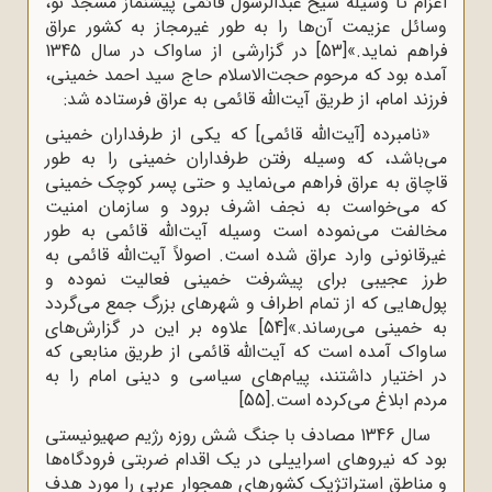
اعزام تا وسیله شیخ عبدالرسول قائمی پیشنماز مسجد نو،
وسائل عزیمت آن‌ها را به طور غیرمجاز به کشور عراق
فراهم نماید.»
[53]
در گزارشی از ساواک در سال 1345
آمده بود که مرحوم حجت‌الاسلام حاج سید احمد خمینی،
فرزند امام، از طریق آیت‌الله قائمی به عراق فرستاده شد:
«نامبرده [آیت‌الله قائمی] که یکی از طرفداران خمینی
می‌باشد، که وسیله رفتن طرفداران خمینی را به طور
قاچاق به عراق فراهم می‌نماید و حتی پسر کوچک خمینی
که می‌خواست به نجف اشرف برود و سازمان امنیت
مخالفت می‌نموده است وسیله آیت‌الله قائمی به طور
غیرقانونی وارد عراق شده است. اصولاً آیت‌الله قائمی به
طرز عجیبی برای پیشرفت خمینی فعالیت نموده و
پول‌هایی که از تمام اطراف و شهرهای بزرگ جمع می‌گردد
به خمینی می‌رساند.»
[54]
علاوه بر این در گزارش‌های
ساواک آمده است که آیت‌الله قائمی از طریق منابعی که
در اختیار داشتند، پیام‌های سیاسی و دینی امام را به
مردم ابلاغ می‌کرده است.
[55]
سال 1346 مصادف با جنگ شش روزه رژیم صهیونیستی
بود که نیروهای اسراییلی در یک اقدام ضربتی فرودگاه‌ها
و مناطق استراتژیک کشورهای همجوار عربی را مورد هدف