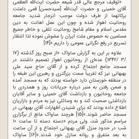
«توقیف مرجع عالی قدر شیعه حضرت آیت‌الله العظمی
آقای خمینی و حضرت آیت‌الله [سیدحسن] قمی دامتت
برکاتهما از طرف دولت موجب انزجار شدید جامعه
روحانیت اهواز شده و چون این عمل اهانت به دین
مقدس اسلام و مقام شامخ روحانیت تلقی و خاطر جمیع
مسلمین به خصوص ملت ایران را مشوش نموده لذا انتظار
تسریع در رفع نگرانی عمومی را داریم.»
[14]
علاوه بر این به گزارش ساواک «از صبح روز گذشته (17
/3 /1342) عده‌ای از روحانیون اهواز تصمیم داشتند در
مسجد جامع اجتماع کرده و از آقای حاج سید علی
بهبهانی نیز که تقریباً سمت بزرگتری و رهبری این طبقه را
در منطقه خوزستان دارد خواسته بودند که به مسجد آمده
و ضمن رفتن به منبر درباره جریانات روز و همدردی با
جامعه روحانیون و بازداشت آقای خمینی و سایر آقایان
بازداشتی صحبت کند و به وسائلی نیز به مردم و بازاریان
اطلاع داده بودند که برای شنیدن اظهارات آقای بهبهانی در
مسجد حاضر شوند.»
[15]
هرچند ساواک مانع از برگزاری
مراسم مذکور شد، ولی مردم «دسته دسته تا ساعت 10
شب در حدود منزل آقای بهبهانی اجتماع و از آن ساعت
به بعد متفرق و روانه منازل خود شدند.»
[16]
ساواک