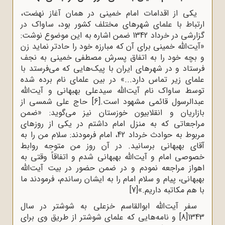
یکی از اقدامات امام خمینی در همان آغاز نهضت،
ارتباط با علمای شهرهای مختلف کشور بود، ساواک در
گزارشی در خرداد 1342 ضمن اشاره به این موضوع نوشت:
«آیت‌الله خمینی برای آن که مبارزه خود را حادتر نماید زن
و بچه خود را به اتفاق پسرش مصطفی خمینی به نجف
فرستاد و در شهرهای ایران با پیک‌هایی که می‌فرستد با
علمای زیر تماس دارد...» در بین علمای نام برده شده
توسط ساواک نام آیت‌الله سیدعلی بهبهانی و آیت‌الله
عبدالرسول قائمی مشهود است.
[6]
حاج علی شمسی از
بازاریان و انقلابیون خوزستان نیز می‌گوید: «ضمن
مراجعاتی که به منزل امام داشتم در یکی از روزهای
مربوط به حوادث خرداد 42، امام فرمودند: سلام من را به
آقای بهبهانی برسانید. در آن روز من متوجه روابط
خصوصی امام و آیت‌الله بهبهانی شدم و اتفاقاً وقتی به
اهواز مراجعه نمودم و در ضمن حضور در بیت آیت‌الله
بهبهانی، پیام و سلام امام را به ایشان رساندم، فرمودند ما
با هم مکاتبه داریم.»
[7]
سفر آیت‌الله ابوالقاسم خزعلی به شوشتر در سال
1343
[8]
و نامه‌هایی که علمای شوشتر از طریق وی برای