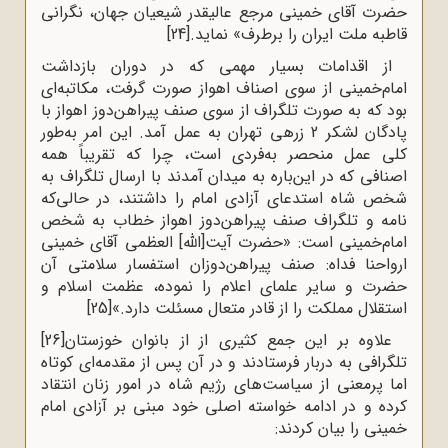
حضرت آقای خمینی مرجع عالیقدر شیعیان جهان، نگرانی
قاطبه ملت ایران را برطرف» نماید.
[24]
از اقدامات بسیار مهمی که در دوران بازداشت
امام‌خمینی از سوی اصناف اهواز صورت گرفت، مکاتبه‌ای
بود که به صورت تلگراف از سوی صنف پیراهن‌دوز اهواز با
پادگان لشکر 2 زرهی تهران به عمل آمد. این امر به‌طور
کلی عمل منحصر به‌فردی است، چرا که تقریباً همه‌
اصنافی که در این‌باره به میدان آمدند با ارسال تلگراف به
شخص شاه استدعای آزادی امام را داشتند، در حالی‌که
نامه و تلگراف صنف پیراهن‌دوز اهواز خطاب به شخص
امام‌خمینی است: «حضرت آیت[الله] العظمی‌ آقای خمینی
ارواحنا فداه: صنف پیراهن‌دوزان استفسار سلامتی آن
حضرت و سایر علمای اعلام را نموده، عظمت اسلام و
استقلال مملکت را از قادر متعال مسئلت دارد.»
[25]
علاوه بر این جمع کثیری از از بانوان خوزستان
[26]
تلگرافی به دربار فرستادند و در آن پس از مقدمه‌ای کوتاه
اما پرمعنی از سیاست‌های رژیم شاه در امور زنان انتقاد
کرده و در ادامه خواسته اصلی خود مبنی بر آزادی امام
خمینی را بیان کردند: