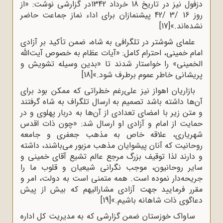
دزفول نیز در تاریخ 18 خرداد 1342در گزارشی نوشت: «از
روز 16 /3 /42 پیشنمازان برای اداء نماز جماعت حاضر
نشده‌اند.»
[17]
علمای شوشتر در تلگرافی به شاه، ضمن تأکید بر آزادی
امام خمینی، احترام کامل: «آیات عظام به خصوص آیت‌الله
الخمینی» را خواستار شدند تا «بدین وسیله تشویش و
پریشانی خاطر عموم برطرف شود.»
[18]
بازاریان اهواز نیز علی‌رغم خطراتی که ممکن بود برای
آن‌ها داشته باشد تصمیم به ارسال تلگراف به شاه گرفتند
و متن زیر با امضای تعدادی از آن‌ها به دربار پهلوی و در
حمایت از امام و آزادی او ارسال شد: «چون ذات اقدس
شهریاری، علاقه‌ خاص به مذهب جعفری و جامعه‌
روحانیت که آنان پیشوایان مذهب مزبور می‌باشند، داشته
و دارند لذا توقیف بزرگ مرجع عالم تشیع آقای خمینی و
سایر روحانیون، موجب نگرانی شیعیان و قلوب ما را
جریحه‌دار نموده است. همه متمنی است به دولت، امر و
مقرر فرمایید جهت آزادی مشارالیهم که بیش از پیش
دعاگوی ذات شاهانه باشیم.»
[19]
ساواک خوزستان ضمن گزارشی که به مدیریت کل اداره‌