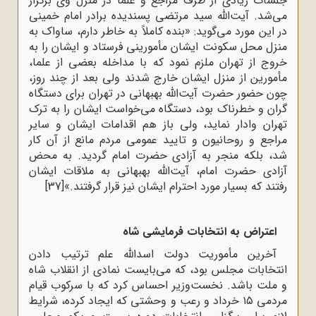
جلسات زیادی از طرف مراجع و علما در منزل وی برگزار
می‌شد. آیت‌الله سید مرتضی پسندیده برادر امام خمینی
در این مورد می‌گوید: «بنده کاملاً به خاطر دارم، ساواک به
منزل محل سکونت ایشان مأمورینى فرستاد و ایشان را به
خروج از تهران ملزم نمود که با مداخله بعضى از علما،
مأمورین از منزل ایشان خارج شدند ولى بعد از چند روز،
چون حضور حضرت آیت‌الله بهبهانى در تهران براى دستگاه
گران و خطرناک بود، دستگاه مى‌خواست ایشان را به ترک
تهران وادار نماید، ولى باز هم اقدامات ایشان و سایر
مراجع و روحانیون و تایید عمومى مردم مانع از آن کار
شد، بلکه منجر به آزادى حضرت امام گردید. به محض
آزادى حضرت امام، آیت‌الله بهبهانى به ملاقات ایشان
رفتند که بسیار مورد احترام ایشان نیز قرار گرفتند.»
[37]
اعتراض به انتخابات فرمایشی
شاه
آخرین مأموریت دولت اسد‌الله علم ترتیب دادن
انتخابات مجلس بود، که می‌بایست نمادی از انقلاب شاه
و ملت باشد. نخست‌وزیر احساس کرد که با سرکوب قیام
مردمی ۱۵ خرداد و رعب و وحشتی که ایجاد کرده، شرایط