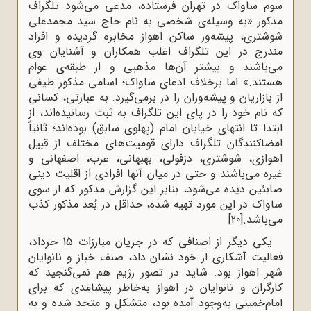
سوم ساواک در تهران فرستاده، مدعی می‌شود تلگراف
مذکور «به وسیله‌ی شخصی به نام حاج سید محمدعلی
شوشتری، پیشه‌ور ساکن اهواز مخابره گردیده و افراد
مندرج در این تلگراف اغلب همکاران و آشنایان وی
می‌باشند و بیشتر آن‌ها مذهبی و از طبقه‌ی عوام
هستند.» اما برخلاف ادعای ساواک؛ اسامی‌ مذکور طیفی
از بازاریان و پیشه‌وران را در برمی‌گیرد. به عبارتی، کسانی
که نام خود را در پای این تلگراف به ثبت رسانیده‌اند، از
ابتدا تا انتهای خیابان امام (پهلوی سابق) بوده‌اند؛ ثانیاً
امضا‌کنندگان تلگراف دارای قومیت‌های مختلف از قبیل
اهوازی، شوشتری، دزفولی، بهبهانی، عرب، اصفهانی و
غیره می‌باشند و حتی در میان آنها افرادی از اقلیت دینی
صابئین دیده می‌شود، بنابر این گزارش مذکور که از سوی
ساواک در این مورد تهیه شده، حداقل در بُعد مذکور کذب
می‌باشد.
[20]
یکی دیگر از اصنافی که در جریان مبارزات 15 خرداد،
فعالیت آشکاری از خود نشان داد، صنف خباز و نانوایان
شهر اهواز بود. شاید در تصور رژیم هم نمی‌گنجید که
کارگران و نانوایان در اهواز به‌خاطر پیشامدی که برای
امام‌خمینی به‌وجود آمده بود، متشکل و متحد شده و به