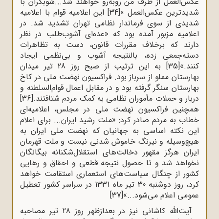
عکس‌العمل از طرف من روبه‌رو خواهند شد...شوبگران با
شدیدترین عکس‌العمل »
[34]
این اعلامیه قوام با اعلامیه
شدیدی از سوی فرماندار نظامی تهران تشدید شد. در
اعلامیه مزبور آمده بود که «عده‌ای آشوب‌طلب در نظر
دارند که برخلاف مقررات قانون، دست به تظاهرات
دسته‌جمعی زده، بالنتیجه آشوب و بی‌نظمی ایجاد
کنند.»
[35]
به این ترتیب از صبح روز 28 تیر میدان
بهارستان مملو از سرباز بود. فراکسیون نهضت ملی در کاخ
بهارستان سنگر گرفته بود و در مقابل اعمال قوام‌السلطنه و
دربار و حملات مأموران نظامی به کمک مردم شتافتند.
[36]
همچنین فراکسیون نهضت ملی در مجلس، اعلامیه‌ای
خطاب به مردم صادر کرد: «ملت رشید ایران... برای اعلام
این نکته اساسی به جهانیان که نهضت ملی ایران به
هیچ‌وسیله و نیرنگ خاموش شدنی نیست و ملت قهرمان
ایران هرگز مقهور دخالت‌های استقلال‌شکنانه بیگانگان
نخواهد شد و تا حصول نتیجه قطعی و احقاق و رهایی
کشور از چنگال سیاست‌های استعماری استقامت خواهد
کرد، روز دوشنبه 30 تیر ماه 1331 در سراسر کشور تعطیل
عمومی اعلام می‌شود...»
[37]
آیت‌الله کاشانی نیز در بعدازظهر روز 28 تیر مصاحبه