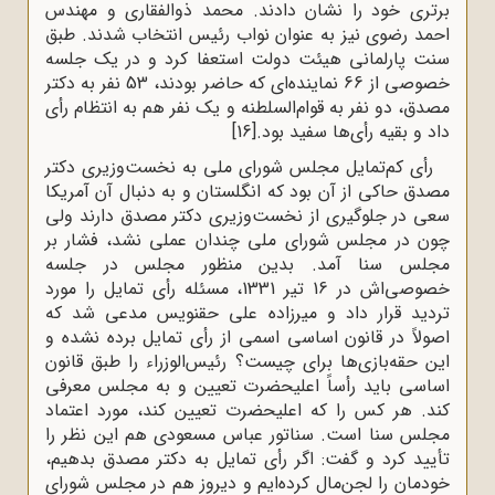
برتری خود را نشان دادند. محمد ذوالفقاری و مهندس
احمد رضوی نیز به عنوان نواب رئیس انتخاب شدند. طبق
سنت پارلمانی هیئت دولت استعفا کرد و در یک جلسه
خصوصی از 66 نماینده‌ای که حاضر بودند، 53 نفر به دکتر
مصدق، دو نفر به قوام‌السلطنه و یک نفر هم به انتظام رأی
داد و بقیه رأی‌ها سفید بود.
[16]
رأی کم‌تمایل مجلس شورای ملی به نخست‌وزیری دکتر
مصدق حاکی از آن بود که انگلستان و به دنبال آن آمریکا
سعی در جلوگیری از نخست‌وزیری دکتر مصدق دارند ولی
چون در مجلس شورای ملی چندان عملی نشد، فشار بر
مجلس سنا آمد. بدین منظور مجلس در جلسه
خصوصی‌اش در 16 تیر 1331، مسئله رأی تمایل را مورد
تردید قرار داد و میرزاده علی حقنویس مدعی شد که
اصولاً در قانون اساسی اسمی از رأی تمایل برده نشده و
این حقه‌بازی‌ها برای چیست؟ رئیس‌الوزراء را طبق قانون
اساسی باید رأساً اعلیحضرت تعیین و به مجلس معرفی
کند. هر کس را که اعلیحضرت تعیین کند، مورد اعتماد
مجلس سنا است. سناتور عباس مسعودی هم این نظر را
تأیید کرد و گفت: اگر رأی تمایل به دکتر مصدق بدهیم،
خودمان را لجن‌مال کرده‌ایم و دیروز هم در مجلس شورای