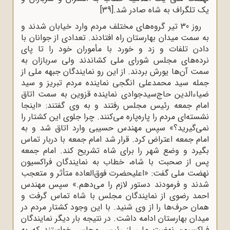
یک تلگراف به شاه صادر شد.
[39]
روز 30 تیر گروه‌های مختلف مردم وارد خیابان شدند و
به سمت میدان بهارستان راه افتادند. تعدادی از جوانان با
دادن تلفات و زد و خورد با مأموران خود را تا پای
نرده‌های مجلس شورای ملی کشاندند ولی سربازان به
سمت آن‌ها یورش بردند. از این رو نمایندگان جبهه ملی از
جمله سید محمدعلی انگجی نماینده مردم تبریز و سید
ضیاءالدین حاج‌سیدجوادی نماینده قزوین به سمت اتاق
امام جمعه رئیس مجلس رفتند و به وی گفتند: «اینجا
نشسته‌ای مردم را پاره‌پاره می‌کنند. چرا جلوی این کشتار را
نمی‌گیرید؟» سپس مهندس حسیبی وارد اتاق شد و به
امام جمعه اعتراض کرد. قرار شد امام جمعه با دربار تماس
بگیرد و وضع شهر را برای شاه تشریح کند. امام جمعه
پس از صحبت با شاه، خطاب به نمایندگان فراکسیون
نهضت ملی گفت: «اعلیحضرت فوق‌العاده متأثر و متعجب
شدند و فرمودند دستور لازم را می‌دهم.» سپس مهندس
احمد رضوی از نمایندگان مجلس با شاه تماس گرفت و
همان حرف‌ها را از وی شنید. با این وجود کشتار مردم در
میدان بهارستان ادامه داشت. در نتیجه بار دیگر نمایندگان
فراکسیون نهضت ملی از رئیس مجلس خواستند که به