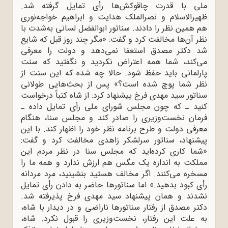
ملی با قدرت چاقوکش‌ها رأی تمایل گرفته شد.
ظهیرالاسلام و نصرالملک هدایت و ابراهیم خواجه‌نوری
هم همین نظر را دادند. سناتور ابوالفضل لسانی به‌شدت با
نظر آن‌ها مخالفت کرد و گفت: «مگر چند روز قبل که شایع
شد دکتر مصدق استعفا نمی‌دهد و دولت را معرفی
می‌کند، شما همه اعتراض نکردید و نگفتید که سنت
پارلمانی باید حفظ شود. حالا چه شده که این سنت از
نظر شما پوچ شده است؟» پس از بحث‌هایی طولانی
سناتور سید مهدی فرخ پیشنهاد کرد: از شاه کتباً درخواست
کنید ـ که چون مجلس شورای ملی رأی تمایل داده ـ
فرمان نخست‌وزیری را صادر کند و مجلس سنا، هنگام
معرفی دولت و طرح برنامه نظر خود را اظهار کند. با این
پیشنهاد، سناتور سرلشکر زاهدی مخالفت کرد و گفت:
«شما کاری کرده‌اید که مجلس سنا در نظر مردم این
مملکت به اندازه یک مگس هم ارزش ندارد و همه ما را
مسخره می‌کنند. اگر مخالف هستید بنشینید، مرد مردانه
رأی کبود بدهید.» اما سناتورها حاضر به دادن رأی تمایل
نشدند و همان پیشنهاد سید مهدی فرخ پذیرفته شد.
دکتر مصدق از رفتار سناتورها ناراضی و در دیدار با شاه،
به علت این رفتار، نخست‌وزیری را قبول نکرد. شاه،