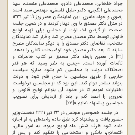
جواد خلخالی، محمدعلی دادور، محمدعلی منصف، سید
محمدعلی انگجی، دکتر خلیل فلسفی، مهندس سید احمد
رضوی و جواد عامری. این نمایندگان عصر روز 19 تیر 1331
در منزل دکتر مصدق با وی دیدار کردند و در همین جلسه
صحبت از گرفتن اختیارات از مجلس برای تهیه لوایح
قانونی توسط دکتر مصدق مطرح شد و قرار شد نمایندگان
منتخب، تقاضای دکتر مصدق را با دیگر نمایندگان مطرح
سازند تا بعد دکتر مصدق خود توضیحات کافی را بدهد.
[22]
در همین رابطه دکتر مصدق در کتاب خاطرات و
تألمات آورده است: «چنین به نظر رسید که هر قدر
اصطکاک دولت با مجلسین کم بشود مبارزه سیاست
خارجی از طریق مجلسین تا حدی فلج شود و دولت
بتواند بیشتر دوام کند. این بود که از مجلسین درخواست
اختیارات نمودم تا در حدود آن بتوانم لوایح قانونی و
ضروری را امضا کنم و بعد از آزمایش برای تصویب
مجلسین پیشنهاد نمایم.»
[23]
در جلسه خصوصی مجلس در 23 تیر 1331 نخست‌وزیر
حضور یافت و پیشنهاد کرد طبق ماده واحده‌ای به او اجازه
داده شود ظرف شش ماه لوایح مربوط به امور مالی،
اقتصادی، بانکی و استخدامی را تنظیم کند و پس از