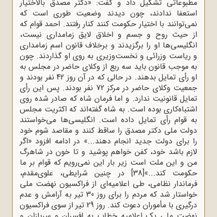
مطبوعاتی تشکیل داد و گفت: «دکتر مصدق بالاختیار
استعفا ندادند، چون دیدند وضعیت طوری است که
نمی‌توانند با اختیار حکومت کنند کنار رفتند. احمد قوام که
از حیث روح و جسم و اخلاق لایق زمامداری نیست،
انگلیسی‌ها او را برگزیدند و برخلاف قانون اسم زمامداری
و ریاست وزرائی و نخست‌وزیری به روی او گذاردند. چون
به موجب قانون باید سه ربع از وکلای حاضر در مجلس به
او رأی تمایل بدهند. در حالی که در آن روز 42 نفر بودند و
جمعیت وکلای حاضر در مرکز 72 نفر بودند. پس این رأی
تمایل قانونیت ندارد. و اما فرمان شاه که صادر شده روی
اشتباه‌کاری بوده است. به شاه گفته‌اند که اکثریت مجلس
به قوام رأی تمایل داده است. انگلیسی‌ها می‌خواستند
دولت ملی دکتر مصدق را ساقط کنند و مقاصد شوم خود
را برای دولت جدید انجام دهند...» در ادامه افزود «اگر
لازم باشد خود، کفن خواهم پوشید و تا خون در شاهرگ
من و این ملت است زیر بار این نمی‌رویم که قوام بر ما
حکومت کند...»
[38]
در چنین شرایطی، علوی‌مقدم،
فرماندار نظامی، طی اعلامیه‌ای از فراکسیون نهضت ملی
خواستار شد که مردم را برای روز 30 تیر به آرامش و عدم
درگیری با مأموران دعوت کند. روز 29 تیر از سوی فراکسیون
نهضت ملی یک اعلامیه خطاب به افسران و سربازان و