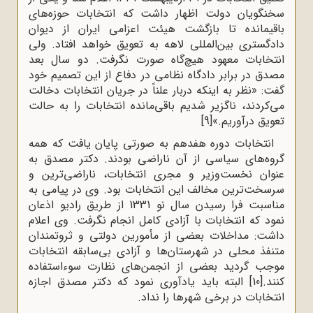
سخنگویان دولت اظهار داشت که انتخابات حوزه‌های
باقیمانده تا بازگشت هیئت اعزامی ایران از دیوان
دادگستری بین‌المللی لاهه به تعویق خواهد افتاد. ولی
انتخابات معهود هیچ‌گاه صورت نگرفت. دو سال بعد
مصدق در برابر دادگاه نظامی در دفاع از این تصمیم خود
گفت: «نظر به اینکه دربار علناً در جریان انتخابات دخالت
می‌کردند، ناگزیر شدیم باقی‌مانده انتخابات را به حالت
تعویق درآوریم.»
[9]
انتخابات دوره هفدهم به صورتی پایان یافت که همه
گروه‌های سیاسی از آن ناراضی بودند. دکتر مصدق به
عنوان نخست‌وزیر و مجری انتخابات، ناراضی‌ترین و
سرسخت‌ترین مخالف این انتخابات بود. وی در پیامی به
مناسبت فرا رسیدن سال نو 1331 از طریق رادیو اذعان
نمود که انتخابات با آزادی کامل انجام نگرفت. وی اعلام
داشت: مداخلات بعضی از مأمورین دولتی و ثروتمندان
متنفذ محلی در شهرستان‌ها و آزادی بی‌سابقه انتخابات
موجب گردید بعضی از انجمن‌های نظارت سوءاستفاده
کنند.
[10]
البته باید یادآوری نمود که دکتر مصدق اجازه
انتخابات در برخی شهرها را نداد.