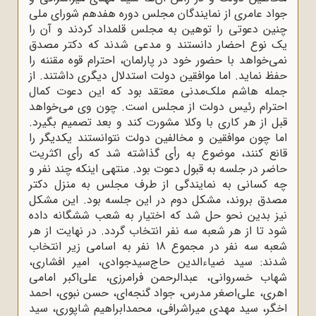
جواد عامری از نمایندگان مجلس دوره هفدهم شورای ملی
چنین دعوتی را توهین به مجلس قلمداد کردند و آن را
یک نوع احضار دانستند و مدعی شدند که دکتر مصدق
نمی‌خواهد با حضور خود در پارلمان، احترام قوه مقننه را
حفظ نماید. اما موافقین دولت استدلال دیگری داشتند. از
جمله هاشم ملک‌مدنی معتقد بود که این دعوت کمال
احترام رئیس دولت از مجلس است. چون وی می‌خواهد
قبل از هر کاری با وکلا مشورت کند و بعد تصمیم بگیرد.
اما چون موافقین و مخالفین دولت نتوانستند یکدیگر را
قانع کنند، موضوع به رأی گذاشته شد که رأی اکثریت
حاضر در جلسه به قبول دعوت بود. منتهی اینکه چند نفر و
چه کسانی به نمایندگی از طرف مجلس به منزل دکتر
مصدق بروند، مشکل دوم در این جلسه بود. این مشکل
نیز بدین نحو حل شد که اختیار به شعب ششگانه داده
شود تا از هر شعبه سه نفر انتخاب گردد. در نهایت از هر
شعبه سه نفر در مجموع 18 نفر به اسامی زیر انتخاب
شدند: سید ضیاءالدین حاج‌سیدجوادی، امیر افشاری،
شهاب خسروانی، عبدالرحمن فرامرزی، علی‌اکبر امامی
اهری، علی‌اصغر مدرس، جواد گنجه‌ای، حسن نبوی، احمد
اخگر، سید مهدی میراشرافی، محمدابراهیم شاپوری، سید