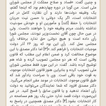
و چنین گفت: «فساد و صلاح مملکت از مجلس شورای
ملی است. من گویا در دوره چهاردهم بود که اینجا گفتم،
یک وظیفه دولت‌ها دارند و آن نظارت کامل در امر
انتخابات است، اگر یک دولتی با حسن نیت جریان
انتخابات را حفظ [کند] و مأمورین او و خودش سوءنیت
نداشته باشند، مردم وظیفه خود را خواهند دانست. ولی
در عین حال چون آقای نخست‌وزیر نبودند، مجلس شورا
رأی داده است و هیچ دولتی حق ندارد برخلاف رأی
مجلس عمل کند. رأی این بود که روز 26 آذر دولت
موجبات انتخابات را فراهم کند.»
[3]
اما دکتر مصدق با این
موضوع مخالفت کرد و ضمن اعلام این مطلب که قانون
وقتی است که هر دو مجلس تصویب کرده و شاه هم
توشیح کرده باشد. گفت: در این مورد فقط مجلس شورای
ملی تصویب کرده و بنابراین هنوز قانون انتخاباتِ موجود،
به قوت خود باقی است. وی با صراحت یادآور شد که
طبق قانون موجود، انتخابات در موعد مقرر انجام می‌گیرد.
دکتر مصدق افزود که شما نمایندگان می‌توانید به دولت
رأی اعتماد ندهید و یا قانون سابق را فسخ کنید. در غیر
این‌صورت دولت قصد ندارد حتی یک روز هم مسامحه در
کار انتخابات بشود.
[4]
دکتر مصدق همچنین در پاسخ به