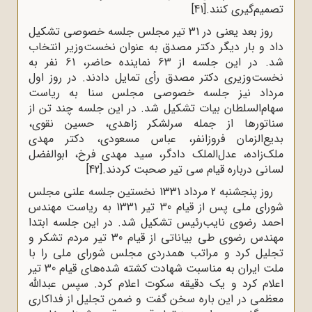
تصمیم‌گیری کنند.
[41]
روز بعد یعنی در 31 تیر مجلس جلسه خصوصی تشکیل
داد و بار دیگر دکتر مصدق به عنوان نخست‌وزیر انتخاب
شد. در این جلسه از 63 نماینده حاضر، 61 نفر به
نخست‌وزیری دکتر مصدق رأی تمایل دادند. در روز اول
مرداد نیز جلسه خصوصی مجلس سنا به ریاست
سهام‌السلطان بیات تشکیل شد. در این جلسه چند تن از
سناتورها از جمله سرلشکر زاهدی، حسین نقوی،
بدیع‌الزمان فروزانفر، عباس مسعودی، دکتر مهدی
ملک‌زاده، عدل‌الملک دادگر، سید مهدی فرخ، ابوالفضل
لسانی درباره قیام سی تیر صحبت کردند.
[42]
روز پنجشنبه 2 مرداد 1331 نخستین جلسه علنی مجلس
شورای ملی پس از قیام 30 تیر 1331 به ریاست مهندس
احمد رضوی نایب‌رئیس تشکیل شد. در این جلسه ابتدا
مهندس رضوی طی بیاناتی از قیام 30 تیر مردم تشکر و
تجلیل کرد و مراتب همدردی مجلس شورای ملی را با
ملت ایران به مناسبت شهادت کشته شده‌های قیام 30 تیر
اعلام کرد و یک دقیقه سکوت اعلام کرد. سپس عبدالله
معظمی در این باره سخن گفت و ضمن تجلیل از فداکاری