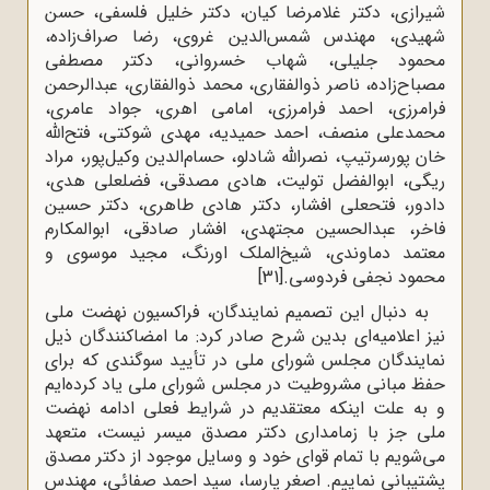
شیرازی، دکتر غلامرضا کیان، دکتر خلیل فلسفی، حسن
شهیدی، مهندس شمس‌الدین غروی، رضا صراف‌زاده،
محمود جلیلی، شهاب خسروانی، دکتر مصطفی
مصباح‌زاده، ناصر ذوالفقاری، محمد ذوالفقاری، عبدالرحمن
فرامرزی، احمد فرامرزی، امامی اهری، جواد عامری،
محمدعلی منصف، احمد حمیدیه، مهدی شوکتی، فتح‌الله
خان پورسرتیپ، نصرالله شادلو، حسام‌الدین وکیل‌پور، مراد
ریگی، ابوالفضل تولیت، هادی مصدقی، فضلعلی هدی،
دادور، فتحعلی افشار، دکتر هادی طاهری، دکتر حسین
فاخر، عبدالحسین مجتهدی، افشار صادقی، ابوالمکارم
معتمد دماوندی، شیخ‌الملک اورنگ، مجید موسوی و
محمود نجفی فردوسی.
[31]
به دنبال این تصمیم نمایندگان، فراکسیون نهضت ملی
نیز اعلامیه‌ای بدین شرح صادر کرد: ما امضاکنندگان ذیل
نمایندگان مجلس شورای ملی در تأیید سوگندی که برای
حفظ مبانی مشروطیت در مجلس شورای ملی یاد کرده‌ایم
و به علت اینکه معتقدیم در شرایط فعلی ادامه نهضت
ملی جز با زمامداری دکتر مصدق میسر نیست، متعهد
می‌شویم با تمام قوای خود و وسایل موجود از دکتر مصدق
پشتیبانی نماییم. اصغر پارسا، سید احمد صفائی، مهندس