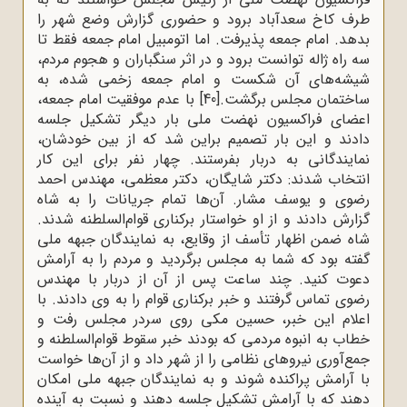
طرف کاخ سعدآباد برود و حضوری گزارش وضع شهر را
بدهد. امام جمعه پذیرفت. اما اتومبیل امام جمعه فقط تا
سه راه ژاله توانست برود و در اثر سنگباران و هجوم مردم،
شیشه‌های آن شکست و امام جمعه زخمی شده، به
ساختمان مجلس برگشت.
[40]
با عدم موفقیت امام جمعه،
اعضای فراکسیون نهضت ملی بار دیگر تشکیل جلسه
دادند و این بار تصمیم براین شد که از بین خودشان،
نمایندگانی به دربار بفرستند. چهار نفر برای این کار
انتخاب شدند: دکتر شایگان، دکتر معظمی، مهندس احمد
رضوی و یوسف مشار. آن‌ها تمام جریانات را به شاه
گزارش دادند و از او خواستار برکناری قوام‌السلطنه شدند.
شاه ضمن اظهار تأسف از وقایع، به نمایندگان جبهه ملی
گفته بود که شما به مجلس برگردید و مردم را به آرامش
دعوت کنید. چند ساعت پس از آن از دربار با مهندس
رضوی تماس گرفتند و خبر برکناری قوام را به وی دادند. با
اعلام این خبر، حسین مکی روی سردر مجلس رفت و
خطاب به انبوه مردمی که بودند خبر سقوط قوام‌السلطنه و
جمع‌آوری نیروهای نظامی را از شهر داد و از آن‌ها خواست
با آرامش پراکنده شوند و به نمایندگان جبهه ملی امکان
دهند که با آرامش تشکیل جلسه دهند و نسبت به آینده