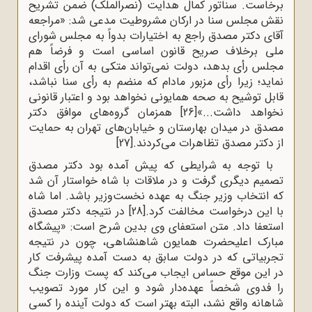
برخاست. سناتور کمال هدایت (نصرالملک) ضمن تشریح
نقش مجلس سنا در ارکان مشروطیت مدعی شد: «مراجعه
آقای دکتر مصدق راجع به اختیارات بدواً به مجلس شورای
ملی برخلاف صریح قانون اساسی است و فرضاً هم
مجلس رأی بدهد، دولت نمی‌تواند متکی به آن رأی اقدام
نماید؛ زیرا رأی مزبور مادام که منضم به رأی سنا نباشد،
قابل توشیح به صحه همایونی نخواهد بود و اعتبار قانونی
نخواهد داشت...»
[26]
همزمان گروه‌های موافق دکتر
مصدق در میدان بهارستان و خیابان‌های تهران به حمایت
از دکتر مصدق تظاهرات می‌کردند.
[27]
با توجه به شرایطی که پیش آمده بود دکتر مصدق
تصمیم دیگری گرفت و در ملاقات با شاه خواستار آن شد
که انتخاب وزیر جنگ به عهده نخست‌وزیر باشد. اما شاه
با این درخواست مخالفت کرد.
[28]
در نتیجه دکتر مصدق
استعفا داد. متن استعفای وی بدین شرح است: «پیشگاه
مبارک اعلیحضرت همایون شاهنشاهی، چون در نتیجه
تجربیاتی که در دولت سابق به دست آمده پیشرفت کار
در این موقع حساس ایجاب می‌کند که پست وزارت جنگ
را فدوی شخصاً عهده‌دار شود و این کار مورد تصویب
شاهانه واقع نشد، البته بهتر است که دولت آینده را کسی