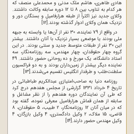
هادی طاهری، هاشم ملک مدنی و محمدعلی منصف که
هر کدام به تناوب بین 8 تا 12 دوره سابقه وکالت داشتند.
وکلای جدید نیز اکثراً از طبقه هزارفامیل و بستگان دور و
نزدیک همان وکلای ادوار گذشته بودند.
[12]
در واقع از 79 نماینده، 30 نفر از آن‌ها یا وابسته به جبهه
ملی بودند یا موضعی بسیار نزدیک با آنان داشتند. بیشتر
این 30 نفر از طبقات متوسط جدید و سنتی بودند. در این
گروه چهار حقوقدان، چهار مهندس، سه روزنامه‌نگار، سه
استاد دانشگاه، یک مورخ و ده روحانی حضور داشتند. 49
نماینده دیگر بیشتر از زمین‌داران بودند و به دو فراکسیون
سلطنت‌طلب و طرفدار انگلیس تقسیم می‌شدند.
[13]
روزنامه دنیا به صاحب‌امتیازی عبدالکریم طباطبائی در
تاریخ 4 خرداد 1331 گزارشی از مجلس هفدهم درج کرد
که طی آن نمایندگان دوره هفدهم را از نظر مشاغل و
سابقه از همان قماش هزارفامیل معرفی نموده، گفته بود
که در میان آنان 12 روزنامه‌نگار، 2 طبیب، 5 حقوقدان، 8
قاضی، 15 ملاک، 2 وکیل دادگستری، 4 وکیل بازرگان، 4
وکیل مهندس حضور دارند.
[14]