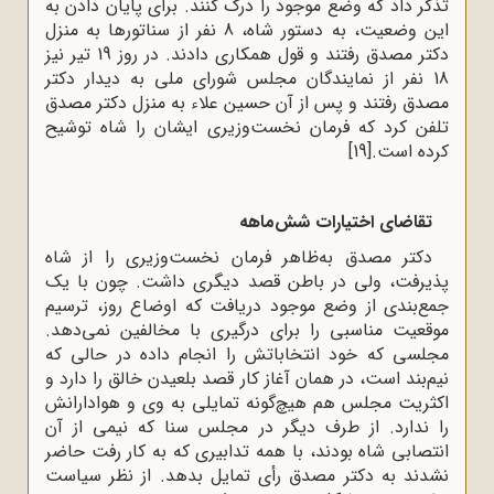
تذکر داد که وضع موجود را درک کنند. برای پایان دادن به
این وضعیت، به دستور شاه، 8 نفر از سناتورها به منزل
دکتر مصدق رفتند و قول همکاری دادند. در روز 19 تیر نیز
18 نفر از نمایندگان مجلس شورای ملی به دیدار دکتر
مصدق رفتند و پس از آن حسین علاء به منزل دکتر مصدق
تلفن کرد که فرمان نخست‌وزیری ایشان را شاه توشیح
کرده است.
[19]
تقاضای اختیارات شش‌ماهه
دکتر مصدق به‌ظاهر فرمان نخست‌وزیری را از شاه
پذیرفت، ولی در باطن قصد دیگری داشت. چون با یک
جمع‌بندی از وضع موجود دریافت که اوضاع روز، ترسیم
موقعیت مناسبی را برای درگیری با مخالفین نمی‌دهد.
مجلسی که خود انتخاباتش را انجام داده در حالی که
نیم‌بند است، در همان آغاز کار قصد بلعیدن خالق را دارد و
اکثریت مجلس هم هیچ‌گونه تمایلی به وی و هوادارانش
را ندارد. از طرف دیگر در مجلس سنا که نیمی از آن
انتصابی شاه بودند، با همه تدابیری که به کار رفت حاضر
نشدند به دکتر مصدق رأی تمایل بدهد. از نظر سیاست