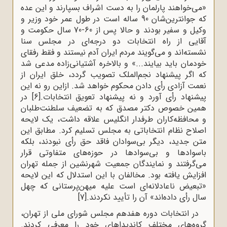
«می‌خواهند پارلمان را به دست اشراف بسپارند و این عده
که جوانترین‌شان 90 ساله است در طول عمر خود وزیر و
وکیل و سفیر بودند و حالا پس از 60-70 سال حکومت و
آقایی از راه انتخابات دو درجه‌ای در مجلس سنا
نشسته‌اند و می‌گویند مردم ایران آدم نیستند و فقط رفقای
خودمان باید بیایند...» و بالاخره آشتیانی‌زاده مدعی شد
که اگر پیشنهاد نجم‌الملک تصویب گردد، خلق ایران از
نعمت آزادی رأی دادن محکوم خواهد شد. ازاین رو نه این
پیشنهاد رأی آورد و نه پیشنهاد تعویق انتخابات.
[6]
در
همین خصوص دکتر مصدق که به تضعیف سلطنت‌طلبان
و محافظه‌کاران طرفدار انگلیس علاقه داشت، یک لایحه
اصلاح نظام انتخاباتی به مجلس تسلیم کرد. مطابق این
متن جدید، دیگر بی‌سوادان فاقد حق رأی نبودند، بلکه
باسوادها و بی‌سوادها در حوزه‌های متفاوتی قرار
می‌گرفتند و نمایندگان جمعیت شهرنشین از جمله تهران
افزایش یافته بود. مخالفان با این استدلال که این لایحه
«تبعیض ناعادلانه‌ای است علیه میهن‌پرستانی که چهل
سال رأی داده‌اند» آن را تأیید نکردند.
[7]
در انتخابات دوره هفدهم مجلس شورای ملی از تهران،
گروه‌های مختلف کاندیداهای خود را معرفی کردند.