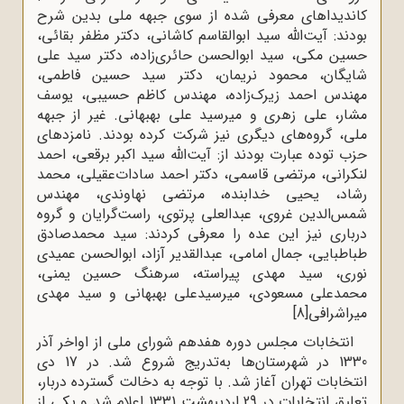
کاندیداهای معرفی شده از سوی جبهه ملی بدین شرح
بودند: آیت‌الله سید ابوالقاسم کاشانی، دکتر مظفر بقائی،
حسین مکی، سید ابوالحسن حائری‌زاده، دکتر سید علی
شایگان، محمود نریمان، دکتر سید حسین فاطمی،
مهندس احمد زیرک‌زاده، مهندس کاظم حسیبی، یوسف
مشار، علی زهری و میرسید علی بهبهانی. غیر از جبهه
ملی، گروه‌های دیگری نیز شرکت کرده بودند. نامزدهای
حزب توده عبارت بودند از: آیت‌الله سید اکبر برقعی، احمد
لنکرانی، مرتضی قاسمی، دکتر احمد سادات‌عقیلی، محمد
رشاد، یحیی خدابنده، مرتضی نهاوندی، مهندس
شمس‌الدین غروی، عبدالعلی پرتوی، راست‌گرایان و گروه
درباری نیز این عده را معرفی کردند: سید محمدصادق
طباطبایی، جمال امامی، عبدالقدیر آزاد، ابوالحسن عمیدی
نوری، سید مهدی پیراسته، سرهنگ حسین یمنی،
محمدعلی مسعودی، میرسیدعلی بهبهانی و سید مهدی
میراشرافی
[8]
انتخابات مجلس دوره هفدهم شورای ملی از اواخر آذر
1330 در شهرستان‌ها به‌تدریج شروع شد. در 17 دی
انتخابات تهران آغاز شد. با توجه به دخالت گسترده دربار،
تعلیق انتخابات در 29 اردیبهشت 1331 اعلام شد و یکی از