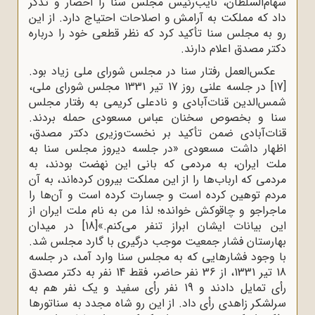
سهام‌السلطان، نایب‌رئیس مجلس سنا را احضار و تذکر
داد که مملکت به آرامش و اصلاحات احتیاج دارد. از این
رو به مجلس سنا تأکید کرد که نظر قطعی خود را درباره
دکتر مصدق اعلام دارند.
عکس‌العمل رفتار سنا در مجلس شورای ملی زیاد بود.
[17]
در جلسه علنی روز 17 تیر 1331 مجلس شورای ملی،
شمس‌الدین قنات‌آبادی و نادعلی کریمی به رفتار مجلس
سنا و بخصوص سخنان عباس مسعودی حمله بردند.
قنات‌آبادی ضمن تأکید بر نخست‌وزیری دکتر مصدق،
اظهار داشت مسعودی «در جلسه دیروز مجلس سنا به
ملت ایران، به مردمی که بانی این نهضت بودند، به
مردمی که ارباب‌ها را از این مملکت بیرون کرده‌اند، به آن
مردم توهین کرده است و جسارت کرده است و آن‌ها را
ماجراجو و چاقوکش خوانده؛ لذا من به نام ملت ایران از
این بیانات ایشان ابراز تنفر می‌کنم.»
[18]
در میدان
بهارستان فشار جمعیت موجب درگیری با گارد مجلس شد.
با وجود فشارهایی که به مجلس سنا وارد آمد، در جلسه
18 تیر 1331، از 36 نفر حاضر، فقط 14 نفر به دکتر مصدق
رأی تمایل دادند و 19 نفر رأی سفید و یک نفر هم به
سرلشکر زاهدی رأی داد. از این رو شاه مجدد به سناتورها