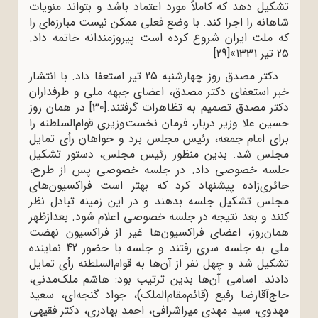
تشکیل دهد که کاملاً مورد اعتماد باشد و بتواند منویات
شاهانه را اجرا کند. با وضع فعلی ممکن نیست مبارزه‌ای را
که ملت ایران شروع کرده است پیروزمندانه خاتمه داد.
25 تیر 1331»
[29]
دکتر مصدق روز چهارشنبه 25 تیر استعفا داد. با انتشار
خبر استعفای دکتر مصدق، اعضای جبهه ملی و طرفداران
دکتر مصدق تصمیم به تظاهرات گرفتند.
[30]
در همان روز
حسین علا وزیر دربار، فرمان نخست‌وزیری قوام‌السلطنه را
برای امام جمعه، رئیس مجلس برد و خواهان رأی تمایل
مجلس شد. بدین منظور رئیس مجلس، دستور تشکیل
جلسه خصوصی داد. در جلسه خصوصی پس از طرح،
حائری‌زاده پیشنهاد کرد که بهتر است فراکسیون‌های
مجلس تشکیل جلسه بدهند و در این زمینه تبادل نظر
کنند و بعد نتیجه در جلسه خصوصی اعلام شود. بعدازظهر
همان‌روز، اعضای فراکسیون‌ها غیر از فراکسیون نهضت
ملی به جلسه سری رفتند و جلسه با حضور 42 نماینده
تشکیل شد و چهل نفر از آن‌ها به قوام‌السلطنه رأی تمایل
دادند. اسامی آن‌ها بدین ترتیب بود: هاشم ملک‌مدنی،
حاج‌آقارضا رفیع (قائم‌مقام‌الملک)، جواد گنجه‌ای، سعید
مهدوی، سید مهدی میراشرافی، احمد بهادری، دکتر فقیهی