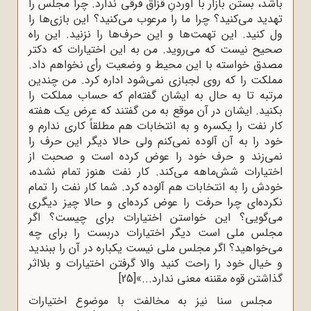
باشد، بستن بازار با آوردنِ قزاق فرقی ندارد. چرا مجلس را
تهدید می‌کنید؟ چرا ما را مرعوب می‌کنید؟ این بازی‌ها را
ول کنید. این تهمت‌ها و این حرف‌ها را نزنید. این راه
صحیح نیست که می‌روید. من به این اختیارات که دکتر
مصدق خواسته با این محیط و وضعیت رأی نخواهم داد.
مملکت را که روی لجبازی نمی‌شود اداره کرد. من چندین
مرتبه تا به حال به ایشان گفته‌ام که حساب مملکت را
بکنید. ایشان در آن موقع به من گفتند که عرض یک هفته
کار نفت را یکسره و به انتخابات هم مطلقاً کاری ندارم و
خود را به آن آلوده نمی‌کنم ولی حالا دیگر این حرف را
نمی‌زند و حرف خود را عوض کرده است و صحبت از
اختیارات شش‌ماهه می‌کند. کار نفت هنوز تمام نشده،
خودش را به انتخابات هم آلوده کرد. شما کار نفت را تمام
نکرده‌ای چرا حرفت را عوض کرده‌ای و حالا چیز دیگری
می‌گویی؟ این خواستن اختیارات برای چیست؟ اگر
مجلس ملی است دیگر اختیارات دربست را برای چه
می‌خواهید؟ اگر مجلس ملی نیست یکباره در آن را ببندید
و خیال خود را راحت کنید والا گرفتن اختیارات و بلااثر
گذاشتن قوه مقننه معنی ندارد...»
[25]
مجلس سنا نیز به مخالفت با موضوع اختیارات