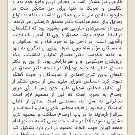
خارجی نیز مشکل نفت در بحرانی‌ترین وضع خود بود و
انگلیس و آمریکا نه تنها برای حل مشکل نفت در
چارچوب قانون ملی شدن همکاری نداشتند، بلکه به انواع
وسایل برای عدم موفقیت دکتر مصدق کارشکنی می‌کردند.
چون در تفسیرهای خارجی هم مشهود بود که انگلستان
در انتظار سقوط دولت مصدق و روی کار آمدن یک دولت
واقع‌بین است. در داخل نیز نه خود شاه و نه اطرافیان و
نه بستگان مؤثر شاه چون اشرف پهلوی و دیگران نه تنها
به ادامه حکومت دکتر مصدق تمایلی نداشتند، بلکه
آرزویشان سرنگونی او و هوادارانش بود. از این رو دکتر
مصدق دنبال راه چاره بود.
[20]
در نتیجه دکتر مصدق در
نامه‌ای بدین شرح تعدادی از نمایندگان را جهت گفتگو
دعوت کرد: «مجلس شورای ملی، پس از عرض تشکر از
رأی تمایل مجلس شورای ملی، چون پس از رأی مزبور
اوضاع به نحوی است که قبل از تصمیم لازم است
مذاکراتی به عمل آید، مستدعی است عده‌ای از آقایان
نمایندگان محترم از طرف مجلس شورای ملی، اینجانب را
سرافراز فرمایند تا در باب اوضاع مملکت و تصمیم لازم،
مشورتی بشود.»
[21]
در جلسه خصوصی که به دستور امام
جمعه تهران جهت اتخاذ تصمیم در این باره تشکیل شد
مخالفین دولت و در رأس آن‌ها سید مهدی میراشرافی و