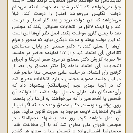
نمایندگانی که خواستار تأخیر انتخابات بودند گفت: «اینکه
چرا نمی‌خواهم که تأخیر شود به جهت اینکه می‌دانم
دولت انگلیس می‌خواهد امتیاز را درست کند. قبلاً
می‌خواهد که این دولت برود و بعد کار امتیاز را درست
کند و یا اینکه لااقل در انتخابات عملیاتی بکند که مجلس
بعد با چنین کاری موافقت بکند. اصل نظر آن‌ها این است
که این دولت بیفتد و دولت دیگری بیاید که منظور و مرام
آن‌ها را عملی کند...» دکتر مصدق در پایان سخنانش
تقاضای رأی اعتماد کرد و از 107 نماینده حاضر در جلسه،
90 نفر به گزارش دکتر مصدق در مورد سفر آمریکا و اجرای
انتخابات رأی اعتماد دادند.
[5]
دکتر مصدق روز بعد از
گرفتن رأی اعتماد، در جلسه علنی مجلس سنا حاضر شد.
در این جلسه مصوبه مجلس درباره انتخابات مطرح شد
که در آنجا مهدی نجم (نجم‌الملک) پیشنهاد داد که
رأی‌دهندگان باید دارای حداقلِ سواد باشند تا بتوانند آن
شخص یا اشخاصی را که می‌خواهند به آن‌ها رأی بدهند،
روی ورقه‌ای بنویسند. دکتر مصدق وعده داد که اگر قبل از
شروع انتخابات لایحه موجود به صورت قانون درآید، طبق
آن عمل خواهد کرد. روز بعد پیشنهاد نجم‌الملک در
مجلس شورای ملی مطرح شد که با آن مخالفت شد.
محمدرضا آشتیانی‌زاده با تمسخر سنا و سناتورها گفت: