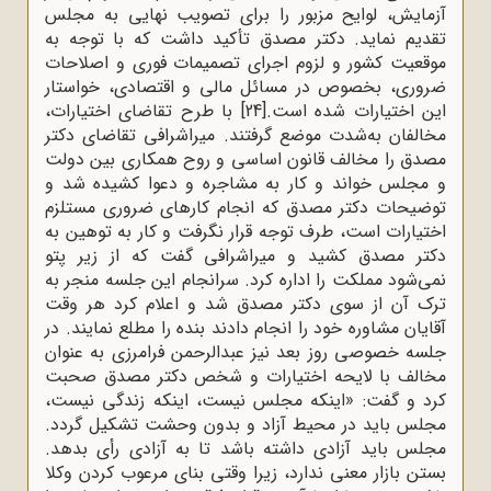
آزمایش، لوایح مزبور را برای تصویب نهایی به مجلس
تقدیم نماید. دکتر مصدق تأکید داشت که با توجه به
موقعیت کشور و لزوم اجرای تصمیمات فوری و اصلاحات
ضروری، بخصوص در مسائل مالی و اقتصادی، خواستار
این اختیارات شده است.
[24]
با طرح تقاضای اختیارات،
مخالفان به‌شدت موضع گرفتند. میراشرافی تقاضای دکتر
مصدق را مخالف قانون اساسی و روح همکاری بین دولت
و مجلس خواند و کار به مشاجره و دعوا کشیده شد و
توضیحات دکتر مصدق که انجام کارهای ضروری مستلزم
اختیارات است، طرف توجه قرار نگرفت و کار به توهین به
دکتر مصدق کشید و میراشرافی گفت که از زیر پتو
نمی‌شود مملکت را اداره کرد. سرانجام این جلسه منجر به
ترک آن از سوی دکتر مصدق شد و اعلام کرد هر وقت
آقایان مشاوره خود را انجام دادند بنده را مطلع نمایند. در
جلسه خصوصی روز بعد نیز عبدالرحمن فرامرزی به عنوان
مخالف با لایحه اختیارات و شخص دکتر مصدق صحبت
کرد و گفت: «اینکه مجلس نیست، اینکه زندگی نیست،
مجلس باید در محیط آزاد و بدون وحشت تشکیل گردد.
مجلس باید آزادی داشته باشد تا به آزادی رأی بدهد.
بستن بازار معنی ندارد، زیرا وقتی بنای مرعوب کردن وکلا