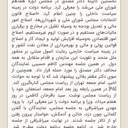
نخستین کابینه دکتر مصدق در مجلس دوره هفدهم
شورای ملی می‌‌شد را معرفی کرد. برنامه دولت در زمینه
سیاست داخلی را چنین اعلام کرد: «اصلاح قانون
انتخابات مجلس شورای ملی و شهرداری‌ها، اصلاح امور
مالی و تعدیل بودجه به وسیله تقلیل در مخارج و برقراری
مالیات‌های مستقیم و در صورت لزوم غیرمستقیم، اصلاح
امور اقتصادی به‌وسیله افزایش تولید و ایجاد کار و اصلاح
قوانین پولی و مالی و بهره‌برداری از معادن نفت کشور و
در زمینه سیاست خارجی رعایت اصول مبتنی بر منشور
ملل متحد و تقویت این سازمان و اقدام متقابل به همه
دول. در همین جلسه مهندس کاظم حسیبی نمایندگان
مخالفِ دکتر مصدق را مورد حمله قرار داد. همچنین از
سوی دکتر مظفر بقائی پیشنهاد شد که با توجه به حوادث
اخیر، امام جمعه تهران از ریاست مجلس کناره‌گیری کند.
[45]
در همین رابطه روز بعد امام جمعه، استعفای خود را
از ریاست مجلس نوشت. سید باقرخان کاظمی در روز
هفتم مرداد، وزرا و برنامه دولت را نیز معرفی کرد. با ورود
مهدی میراشرافی به جلسه مجلس، نمایندگان با گفتن
کلماتی چون دزد، خائن و آدمکش، خواستار بیرون رفتن
او از تالار جلسه شدند. در نهایت میراشرافی از جلسه
خارج شد. در ادامه جلسه برنامه دولت مطرح شد.