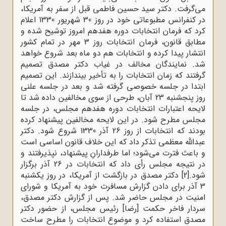
می‌گرفت. دکتر سید حسین فاطمی قبل از سفر به آمریکا،
در کنفرانس مطبوعاتی خود در روز 30 شهریور 1330 اعلام
کرد که فرمان انتخابات دوره هفدهم امروز توشیح شده و
مطابق قانون، فرمان انتخابات روز 3 مهر در تمام کشور
انتشار پیدا کرده و انتخابات هم دو ماه بعد شروع خواهد
شد. نمایندگان مخالف در غیاب دکتر مصدق تصمیم
گرفتند که زمان انتخابات را به تأخیر بیندازند. این تصمیم
ابتدا در جلسه خصوصی گرفته شد و بعد در جلسه علنی
روز پنجشنبه 23 آبان، طرحی از سوی مخالفین داده شد تا
لایحه اعتبارات انتخابات دوره هفدهم مجلس، در جلسه
مجلس مطرح شود. در این لایحه مخالفین پیشنهاد کرده
بودند که انتخابات از روز 26 آذر 1330 شروع شود. دکتر
عبدالله معظمی تذکر داد که این خلاف قانون اساسی است
و باعث فترت می‌شود؛ اما طرفدارانِ پیشنهاد، نپذیرفتند و
در نتیجه مجلس رأی داد که انتخابات در 26 آذر برگزار
شود.
[2]
دکتر مصدق در بازگشت از آمریکا، در روز یکشنبه
3 آذر برای دادن گزارش مسافرت خود به آمریکا و شورای
امنیت در مجلس حاضر شد. پس از گزارش دکتر مصدق،
سردار فاخر حکمت [رضا] رئیس مجلس، از حضور دکتر
مصدق استفاده کرد و موضوع انتخابات را مطرح ساخت