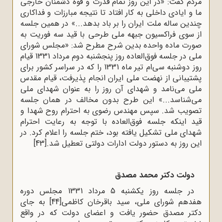
مردم گفت: «در این روز تمام قدرت و قوه دشمنان خارجی
ما و ایادی داخلی به کار افتاد تا نتیجه مبارزات و فداکاری
چندین ساله ملت ایران را بر باد بدهد...» در همین جلسه
از سوی فراکسیون جبهه ملی طرحی با قید سه فوریت به
صورت ماده واحده بدین شرح مطرح شد: «مجلس شورای
ملی در جلسه فوق‌العاده روز پنجشنبه دوم مرداد 1331 قیام
روز دوشنبه سی‌ام تیر ماه 1331 را که در سراسر کشور برای
پشتیبانی از نهضت ملی ایران انجام پذیرفت، قیام مقدس
ملی می‌نامد و شهدای آن روز را به عنوان شهدای ملی
می‌شناسد...» این طرح بدون مخالف در همان جلسه
تصویب شد. سپس مهندس رضوی به احترام روح شهدا و
قید اینکه جلسه فوق‌العاده با توجه به رعایت احترام
شهدای ملی تشکیل یافته بود، ختم جلسه را اعلام کرد. در
این روز به دستور دولت ادارات دولتی تعطیل شد.
[43]
دولت دکتر محمد مصدق
در جلسه روز یکشنبه 5 مرداد 1331 مجلس دوره
هفدهم شورای ملی، سید باقرخان کاظمی
[44]
به جای
دکتر مصدق حضور یافت و اعضای دولت که در واقع