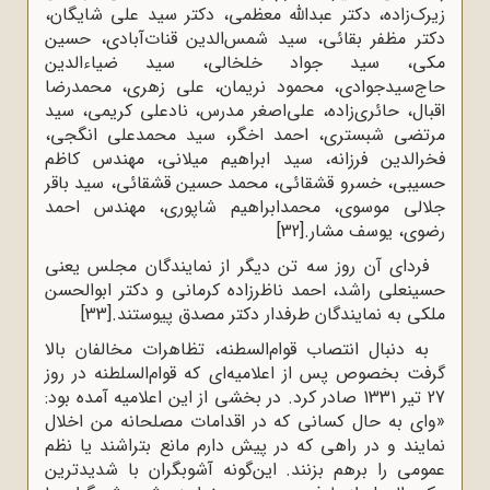
زیرک‌زاده، دکتر عبدالله معظمی، دکتر سید علی شایگان،
دکتر مظفر بقائی، سید شمس‌الدین قنات‌آبادی، حسین
مکی، سید جواد خلخالی، سید ضیاءالدین
حاج‌سیدجوادی، محمود نریمان، علی زهری، محمدرضا
اقبال، حائری‌زاده، علی‌اصغر مدرس، نادعلی کریمی، سید
مرتضی شبستری، احمد اخگر، سید محمدعلی انگجی،
فخرالدین فرزانه، سید ابراهیم میلانی، مهندس کاظم
حسیبی، خسرو قشقائی، محمد حسین قشقائی، سید باقر
جلالی موسوی، محمدابراهیم شاپوری، مهندس احمد
رضوی، یوسف مشار.
[32]
فردای آن روز سه تن دیگر از نمایندگان مجلس یعنی
حسینعلی راشد، احمد ناظرزاده کرمانی و دکتر ابوالحسن
ملکی به نمایندگان طرفدار دکتر مصدق پیوستند.
[33]
به دنبال انتصاب قوام‌السطنه، تظاهرات مخالفان بالا
گرفت بخصوص پس از اعلامیه‌ای که قوام‌السلطنه در روز
27 تیر 1331 صادر کرد. در بخشی از این اعلامیه آمده بود:
«وای به حال کسانی که در اقدامات مصلحانه من اخلال
نمایند و در راهی که در پیش دارم مانع بتراشند یا نظم
عمومی را برهم بزنند. این‌گونه آشوبگران با شدیدترین