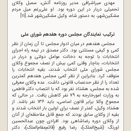
مهدی میراشرافی مدیر روزنامه آتش، سمبل وکلای
تحمیلی دربار در این دوره بود. او علی‌رغم میل مردم
مشکین‌شهر، به دستور شاه، وکیل مشکین‌شهر شد.
[11]
ترکیب نمایندگان مجلس دوره هفدهم شورای ملی
مجلس هفدهم در میان ادوار مجلس تا آن زمان از نظر
کمی و کیفی مستثنی بود. دکتر مصدق در نیمه راه اجرای
انتخابات با توجه به دخالت عوامل دولتی و دربار در
انتخابات، بناچار وقتی کمی بیش از نصف مجموع وکلای
مجلس شورای ملی انتخاب شدند، بقیه انتخابات را
متوقف کرد. بنابراین از نظر کمی مجلس هفدهم کمترین
تعداد را از نظر حدنصاب قانونی داشت. عده وکلای معرفی
شده به مجلس، هشتاد نفر بود که با انتصاب دکتر فاطمی
به وزارت امورخارجه به 79 نفر کاهش یافت. در حالی که
مجموع وکلا برابر قانون اساسی، باید 136 نفر باشد. از
هشتاد وکیل، کمتر از نصف برای اولین بار انتخاب شدند و
بقیه از وکلای سابق بودند که جمع قابل ملاحظه‌ای از آنان
از وکلای دوره رضاشاهی بود. افرادی چون عبدالحسین
اورنگ (شیخ‌الملک)، رضا رفیع (قائم‌مقام‌الملک)، دکتر