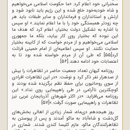
سخنرانی خود اعلام کرد: «ما حکومت اسلامی می‌خواهیم
و شاه خودبه‌خود خلع شده و این رژیم باید نابود شود و
ارتش و استانداران و فرمانداران و سایر طبقات باید هر
چه زودتر همبستگی خود را با ما اعلام نمایند.» او سپس
با اشاره به تشکیل دولت بختیار، اعلام کرد که هدف ما
این نبوده که بختیار روی کار بیاید، بلکه ما جمهوری
اسلامی می‌خواهیم و از مردم خواست که از کابینه بختیار
حمایت نکنند. او سپس اعلامیه‌ای از امام خمینی قرائت
کرد
[55]
که طی آن از مردم خواسته شده بود تا به
اعتصابات خود ادامه دهند.
[56]
روزنامه کیهان تعداد جمعیت حاضر در تظاهرات را بیش
از صدهزار نفر ذکر کرد و نوشت: «در این تظاهرات افرادی
از سوی روحانیون برای حفظ نظم برگزیده شده بودند و
کوچکترین ناآرامی در طی راهپیمایی روی نداد.» این
روزنامه می‌افزاید: «در اکثر شهرهای آذربایجان غربی نیز
تظاهرات و راهپیمایی صورت گرفت.»
[57]
روز هیجدهم دی‌ماه، شمار زیادی از اهالی بخش‌های
گل‌دشت و شاه‌آباد به ماکو آمدند و پس از پیوستن به
تظاهرکنندگان ماکو، عازم کلیسا کندی شدند. شماری در