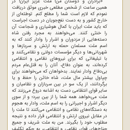
«برادران و دوستان من! ملت عزیز ایران! در
همین ساعت از شخص مطلعی خبری موثق دریافت
نمودم که لازم است شما را مطلع کنم. توطئه‌ای از
خارج کشور و به دست نفع‌جویان در دست اجراست
که باید ملت ایران با کمال هوشیاری و شجاعت آن
را خنثی کنند. می‌خواهند به مجرد رفتن شاه
دسته‌هایی از مزدوران و اشرار را وادار کنند که به
اسم ملت مسلمان حمله به ارتش و سربازها و
شهربانی‌ها و دیگر مؤسسات دولتی و نظامی‌کنند و
با تبلیغاتی که برای نیروهای نظامی و انتظامی
کرده‌اند، به عنوان دفاع، آنان را به قتل‌عام مردم
بی‌دفاع وادار نمایند. بدخواهان که می‌خواهند برای
چپاول بیشتر مال ملت، شاه خائن را حفظ و یا
برگردانند، از یک سو در بین سربازان و نظامیان و
سایر قوای انتظامی دست به اشاعه دروغ می‌زنند که
ملت می‌خواهد همه شما را از بین ببرد؛ و از سوی
دیگر اشرار و اجیرانی را به اسم ملت، وادار به هجوم
به دستگاه‌های نظامی و انتظامی می‌کنند تا ملت را
در مقابل نیروی ارتش و انتظامی قرار داده و نتیجه
مطلوب خود را بگیرند. من به ملت شریف و جمیع
جناح‌های قوای نظامی و انتظامی، به حکم تکلیف