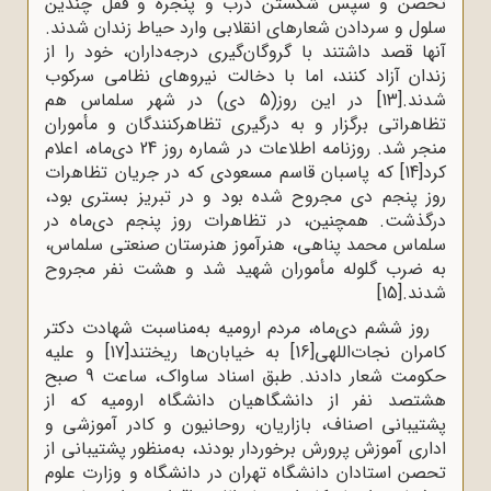
تحصن و سپس شکستن درب و پنجره و قفل چندین
سلول و سردادن شعارهای انقلابی وارد حیاط زندان شدند.
آنها قصد داشتند با گروگان‌گیری درجه‌داران، خود را از
زندان آزاد کنند، اما با دخالت نیروهای نظامی سرکوب
شدند.
[13]
در این روز(5 دی) در شهر سلماس هم
تظاهراتی برگزار و به درگیری تظاهرکنندگان و مأموران
منجر شد. روزنامه اطلاعات در شماره روز 24 دی‌ماه، اعلام
کرد
[14]
که پاسبان قاسم مسعودی که در جریان تظاهرات
روز پنجم دی مجروح شده بود و در تبریز بستری بود،
درگذشت. همچنین، در تظاهرات روز پنجم دی‌ماه در
سلماس محمد پناهی، هنرآموز هنرستان صنعتی سلماس،
به ضرب گلوله مأموران شهید شد و هشت نفر مجروح
شدند.
[15]
روز ششم دی‌ماه، مردم ارومیه به‌مناسبت شهادت دکتر
کامران نجات‌اللهی
[16]
به خیابان‌ها ریختند
[17]
و علیه
حکومت شعار دادند. طبق اسناد ساواک، ساعت 9 صبح
هشتصد نفر از دانشگاهیان دانشگاه ارومیه که از
پشتیبانی اصناف، بازاریان، روحانیون و کادر آموزشی و
اداری آموزش پرورش برخوردار بودند، به‌منظور پشتیبانی از
تحصن استادان دانشگاه تهران در دانشگاه و وزارت علوم