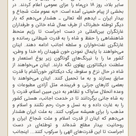
سایر بلاد، روز 18 دی‌ماه را عزای عمومی اعلام کردند. در
بخشی از پیام خمینی آمده است: «به عموم ملت شجاع و
بیدار ایران ـ ایدهم الله تعالی ـ هشدار می‌دهم که بار
دیگر توطئه خطرناک از طرف عمال شاه خائن و طرفداران
غارتگران بین‌المللی در دست اجراست تا رژیم منحط
شاهنشاهی را حفظ و شاه را به قدرت شیطانی رسانده و
غارتگری نفت‌خواران و سلطه اجانب ادامه دهند. اینان
می‌خواهند با پایمال نمودن خون شهیدان راه خدا و وطن،
کشور ما را با نیرنگ‌های گوناگون زیر یوغ استعمار و
سلطنت دیکتاتوری پهلوی نگه دارند. اینان می‌خواهند از
شاه در حال نزع و سقوط، یک دیکتاتور خون‌آشام با قدرت
سابق بسازند و به ما تحمیل کنند. اینان می‌خواهند با
بعضی کارهای جزئی و فریبنده، مثل آزادی مطبوعات و
وعده انحلال ساواک و تظاهر به دین مبین اسلام، قدرت را
به شاه جانی برگردانند تا در خدمت اجانب، هستی کشور
را به غارت داده و به نسل و حرث رحم نکنند و اسلام و
مذهب را برای همیشه سرکوب کنند. به ملت ایران هشدار
می‌دهم که اینان از قدرت اسلام و ملت شجاع ایران و
روحانیت بیدار مطلع شده‌اند و توطئه‌ای در دست
اجراست تا این قدرت‌های الهی را سرکوب کنند... اینجانب