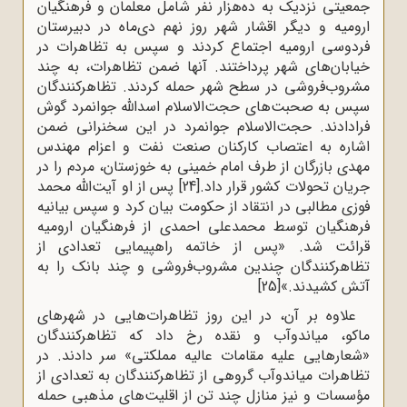
جمعیتی نزدیک به ده‌هزار نفر شامل معلمان و فرهنگیان
ارومیه و دیگر اقشار شهر روز نهم دی‌ماه در دبیرستان
فردوسی ارومیه اجتماع کردند و سپس به تظاهرات در
خیابان‌های شهر پرداختند. آنها ضمن تظاهرات، به چند
مشروب‌فروشی در سطح شهر حمله کردند. تظاهرکنندگان
سپس به صحبت‌های حجت‌الاسلام اسدالله جوانمرد گوش
فرادادند. حجت‌الاسلام جوانمرد در این سخنرانی ضمن
اشاره به اعتصاب کارکنان صنعت نفت و اعزام مهندس
مهدی بازرگان از طرف امام خمینی به خوزستان، مردم را در
جریان تحولات کشور قرار داد.
[24]
پس از او آیت‌الله محمد
فوزی مطالبی در انتقاد از حکومت بیان کرد و سپس بیانیه
فرهنگیان توسط محمدعلی احمدی از فرهنگیان ارومیه
قرائت شد. «پس از خاتمه راهپیمایی تعدادی از
تظاهرکنندگان چندین مشروب‌فروشی و چند بانک را به
آتش کشیدند.»
[25]
علاوه بر آن، در این روز تظاهرات‌هایی در شهرهای
ماکو، میاندوآب و نقده رخ داد که تظاهرکنندگان
«شعارهایی علیه مقامات عالیه مملکتی» سر دادند. در
تظاهرات میاندوآب گروهی از تظاهرکنندگان به تعدادی از
مؤسسات و نیز منازل چند تن از اقلیت‌های مذهبی حمله