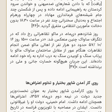
[یافت] که با دادن شعارهای ضدمیهنی و خواندن سرود
کردستان به راهپیمایی ادامه داده و پس از شکستن چند
جام شیشه‌های فرمانداری مهاباد در چهارراه ورهرام
اجتماع و به‌دنبال سخنرانی چند نفر در ساعت 18:30 بدون
دخالت مأمورین انتظامی متفرق گردید.»
[46]
روز شانزدهم دی‌ماه، در ماکو تظاهراتی رخ داد که در
تلگراف ساواک چنین منعکس شد: «در ساعت 1500 روز 16
/10 /57 حدود دو هزار نفر از اهالی ماکو ضمن انجام
تظاهرات هنگام عبور از مقابل ساختمان ساواک ماکو با
پرتاب سنگ و کوبیدن سنگ به درب اداره به راه خود ادامه
داده‌اند. این جریان هیچ‌گونه خسارت جانی و ملی در
برنداشته است.»
[47]
روی کار آمدن شاپور بختیار و تداوم اعتراض‌ها
با روی کارآمدن شاپور بختیار به عنوان نخست‌وزیر
جدید دولت در نیمه دوم دی‌ماه 1357، اعتراض‌ها
همچنان ادامه داشت. امام خمینی، دولت او را غیرقانونی
دانست. ایشان در مصاحبه با تلویزیون فرانسه در تاریخ