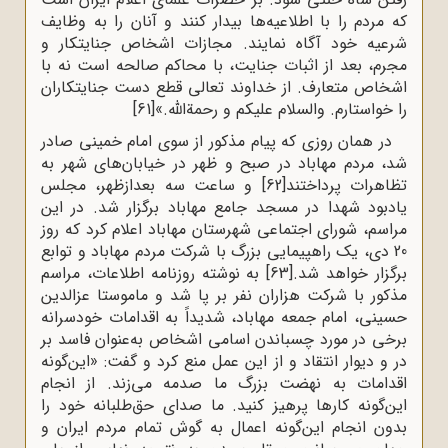
که مردم را با اطلاعیه‌ها بیدار کنند و آنان را به وظایف
شرعیه خود آگاه نمایند. مجازات اشخاص جنایتکار و
مجرم، بعد از اثبات جنایت، با محاکم صالحه است نه با
اشخاص متعارف. از خداوند تعالی قطع دست جنایتکاران
را خواستارم. والسلام علیکم و رحمة‌الله.»
[61]
در همان روزی که پیام مذکور از سوی امام خمینی صادر
شد، مردم مهاباد در صبح و ظهر در خیابان‌های شهر به
تظاهرات پرداختند
[62]
و ساعت سه بعدازظهر، مجلس
یادبود شهدا در مسجد جامع مهاباد برگزار شد. در این
مراسم، شورای اجتماعی شهرستان مهاباد اعلام کرد که روز
20 دی، یک راهپیمایی بزرگ با شرکت مردم مهاباد و توابع
برگزار خواهد شد.
[63]
به نوشته روزنامه اطلاعات، مراسم
مذکور با شرکت هزاران نفر بر پا شد و ماموستا عزالدین
حسینی، امام جمعه مهاباد، شدیداً به اقدامات خودسرانه
برخی در مورد چسباندن اسامی اشخاص به‌عنوان فاسد بر
در و دیوار انتقاد و از این عمل منع کرد و گفت: «این‌گونه
اقدامات به نهضت بزرگ ما صدمه می‌زند. از انجام
این‌گونه کارها پرهیز کنید. ما صدای حق‌طلبانه خود را
بدون انجام این‌گونه اعمال به گوش تمام مردم ایران و