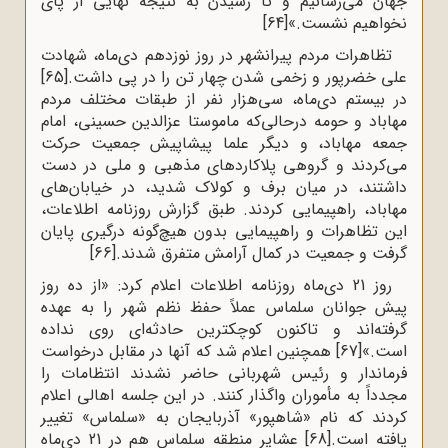
جهان می‌رسانیم و تا رسیدن به نتیجه نهایی از پای
نخواهیم نشست.»
[64]
تظاهرات مردم پیرانشهر در روز نوزدهم دی‌ماه، شهادت
علی خضرپور و زخمی شدن چهار تن را در پی داشت.
[65]
در بیستم دی‌ماه، سی‌هزار نفر از طبقات مختلف مردم
مهاباد و حومه درحالی‌که ماموستا عزالدین حسینی، امام
جمعه مهاباد، و دیگر علما پیشاپیش جمعیت حرکت
می‌کردند و گروهی پلاکاردهای مذهبی و ملی در دست
داشتند، در میان برف و کولاک شدید، در خیابان‌های
مهاباد، راهپیمایی کردند. طبق گزارش روزنامه اطلاعات،
این تظاهرات و راهپیمایی بدون هیچ‌گونه درگیری پایان
گرفت و جمعیت در کمال آرامش متفرق شدند.
[66]
روز 21 دی‌ماه روزنامه اطلاعات اعلام کرد: «از ده روز
پیش جوانان سلماس عملاً حفظ نظم شهر را به عهده
گرفته‌اند و تاکنون کوچکترین حادثه‌ای روی نداده
است.»
[67]
همچنین اعلام شد که آنها در مقابل درخواست
فرماندار و رئیس شهربانی حاضر نشدند انتظامات را
مجدداً به مأموران واگذار کنند. در این جلسه اهالی اعلام
کردند که نام «شاهپور» آذربایجان به «سلماس» تغییر
یافته است.
[68]
عشایر منطقه سلماس هم در 21 دی‌ماه