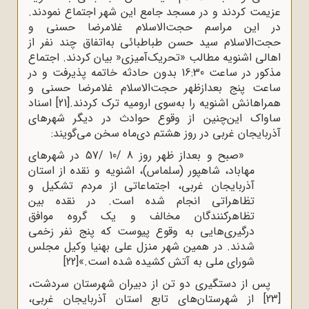
عزیمت کردند و در مسجد جامع این شهر اجتماع نمودند.
در این مراسم حجت‌الاسلام غلامرضا حسنی و
حجت‌الاسلام سید حسن طباطبائی به‌اتفاق چند نفر از
اهالی اشنویه مطالب «تحریک‌آمیزی« بیان کردند. اجتماع
مذکور در ساعت 16:30 بدون حادثه خاتمه پذیرفت و در
ساعت پنج بعدازظهر حجت‌الاسلام غلامرضا حسنی و
همراهانش اشنویه را به‌سوی ارومیه ترک کردند.
[21]
اسناد
ساواک این‌چنین از وقوع حوادث در دیگر شهرهای
آذربایجان غربی در روز هشتم دی‌ماه سخن می‌گویند:
«صبح و بعداز ظهر روز 8 /10 /57 در شهرهای
مهاباد، شاهپور (سلماس)، اشنویه و نقده از استان
آذربایجان غربی، اجتماعاتی از مردم تشکیل و
تظاهراتی انجام شده است. در نقده بین
تظاهرکنندگان مخالف و یک گروه موافق
درگیری‌هایی به وقوع پیوست که پنج نفر زخمی
شدند. در همین شهر منزل علی بهنیا وکیل مجلس
شورای ملی به آتش کشیده شده است.»
[22]
پس از دستگیری دو تن از دبیران شهرستان سردشت،
[23]
از شهرستان‌های تابع استان آذربایجان غربی،