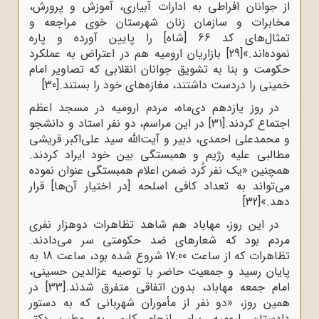
از جوانان افراطی به ادارات آبیاری، آموزش و پرورش،
مخابرات و سازمان زنان شهرستان خوی مراجعه و
تمثال‌های کد 66 [شاه] را پایین آورده و پاره
نموده‌اند.»
[29]
بازاریان ارومیه هم در اعتراض به عملکرد
حکومت و بنا به تشویق جوانان انقلابی که تصاویر امام
خمینی را دردست داشتند، مغازه‌های خود را بستند.
[30]
در روز یازدهم دی‌ماه، مردم ارومیه در مسجد اعظم
اجتماع کردند.
[31]
در این مراسم، دو نفر استاد و دانشجو
و محمدعلی احمدی، دبیر و آیت‌الله سید علی‌اکبر قریشی
مطالبی علیه رژیم و همبستگی بین خود ایراد کردند.
همچنین «یک نفر کُرد ضمن اعلام همبستگی عنوان نموده
می‌تواند به تعداد کافی اسلحه [در اختیار آن‌ها] قرار
دهد.»
[32]
در این روز، مهاباد هم شاهد تظاهرات دوهزار نفری
مردم بود که شعارهای ضد حکومتی سر می‌دادند.
تظاهرات که از ساعت 17:00 شروع شده بود، ساعت 18 به
پایان رسید و جمعیت حاضر با توصیه عزالدین حسینی،
امام جمعه مهاباد، بدون اتفاقی متفرق شدند.
[33]
در
همین روز، «دو نفر از مأموران شهربانی که به دستور
دادستان ارومیه برای انجام کاری به مطب دکتر