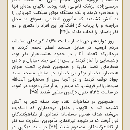
مرتضی‌زاده، پزشک قانونی، رفته بودند، ناگهان عده‌ای آنها
را محاصره کردند و یک دستگاه موتور سیکلت شهربانی را
به آتش کشیدند که مأمورن انتظامی به‌موقع به محل
مراجعه و با پرتاب گاز اشک‌آور این افراد را متفرق و دو
نفر پاسبان را نجات دادند.»
[34]
روز دوازدهم دی‌ماه، از ساعت 10:30، گروه‌های مختلف
مردم ارومیه در مقابل مسجد اعظم تجمع کردند و
درحالی‌که تعداد آنان در حدود هشت‌هزار نفر بود،
راهپیمایی را آغاز کردند و پس از طی چند خیابان و دادن
شعارهای «ضد ملی» و همچنین شعاری تحت عنوان
«بختیار، بختیار نوکر بی‌اختیار» در مقابل مسجد سید
جواد توقف کردند و در آنجا پس از سخنرانی آیت‌الله
سیدعلی‌اکبر قریشی، که مردم را به آرامش دعوت می‌نمود،
در ساعت 12:35 بدون درگیری متفرق شدند.
[35]
همچنین در تظاهرات نقده چند نقطه شهر به آتش
کشیده شد و اتوبوس حامل درجه‌داران که اسکورت
می‌شد، هدف هجوم مسلحانه تعدادی از تظاهرکنندگان
قرار گرفت که در نتیجه تیراندازی مأمورین اسکورت سه نفر
از تظاهرکنندگان مصدوم شدند.
[36]
در سند دیگری در