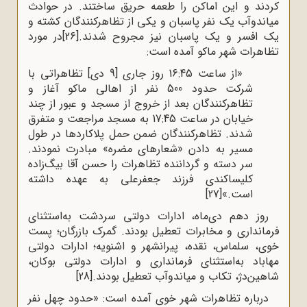
کردند و این اماکن را طعمه حریق ساختند. در حوادث
میاندوآب یک نفر پاسبان و یکی از تظاهرکنندگان کشته و
یک افسر و یک پاسبان نیز مجروح شدند.
[26]
در مورد
تظاهرات شهر ماکو آمده است:
«از ساعت 16:45 روز جاری [9 دی] تظاهراتی با
شرکت حدود 500 نفر از اهالی ماکو آغاز و
تظاهرکنندگان بعد از خروج از مسجد و عبور از چند
خیابان در ساعت 17:45 به مسجد مراجعت و متفرق
شدند. تظاهرکنندگان ضمن حمل پلاکاردها در طول
مسیر به دادن «شعارهای مضره» مبادرت نمودند.
سر دسته و گرداننده تظاهرات را حسن آقا بیگ‌‌زاده
کلیساکندی فرزند جعفرعلی به عهده داشته
است.»
[27]
روز دهم دی‌ماه، ادارات دولتی سردشت به‌استثنای
فرمانداری و مخابرات تعطیل بودند. گمرک بازرگان؛ پست
خوی، سلماس، نقده، پیرانشهر و اشنویه؛ ادارات دولتی
مهاباد به‌استثنای فرمانداری و ادارات دولتی بوکان،
شاهین‌دژ، تکاب و میاندوآب تعطیل بودند.
[28]
درباره تظاهرات شهر خوی آمده است: «حدود چهل نفر