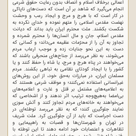
اعمالی برخلاف اسلام و انصاف بدون رعایت حقوق شرعی
انجام می‌گیرد که شاهد بر آن است که دست‌های ناپاکی
در کار است که با هرج و مرج و ایجاد رعب و وحشت
نهضت مقدس اسلامی را متهم نموده و خدای نکرده به
شکست بکشند. ملت محترم ایران باید بداند که دیانت
مقدس اسلام، جان و مال انسان‌ها را محترم شمرده و
تجاوز به آن را از محرّمات عظیمه می‌داند؛ و کسانی که
دست به این نحو جنایات زده و موجب ارعاب مردم
می‌شوند، به نظر می‌رسد از جناح‌های منحرفی باشند که
می‌خواهند در پناه هرج و مرج، یا شاه را حفظ کنند و یا
کشور را با ایجاد کودتای نظامی به تباهی بکشند. مردم
مسلمان ایران، در مبارزات به‌حق خود، از این روش‌های
غیرانسانی استفاده نمی‌کنند؛ و موظف شرعی هستند که
به اعلامیه‌های مشتمل بر قتل و غارت و اعلامیه‌های
بی‌امضا به‌هیچ‌وجه ترتیب اثر ندهند و از اشخاصی که
می‌خواهند به خانه‌های مردم تجاوز کنند و آتش سوزی
نمایند جلوگیری کنند؛ که به نظر می‌رسد توطئه‌ای در
دست‌ اجراست که باید از آن جلوگیری کرد. ملت شریف
در تهران و شهرستان‌ها و قصبات به راهپیمایی و
تظاهرات و اعتصابات خود ادامه دهند تا این توطئه با
رفتن شاه خنثی شود. بر حضرات علمای اعلام ایران است