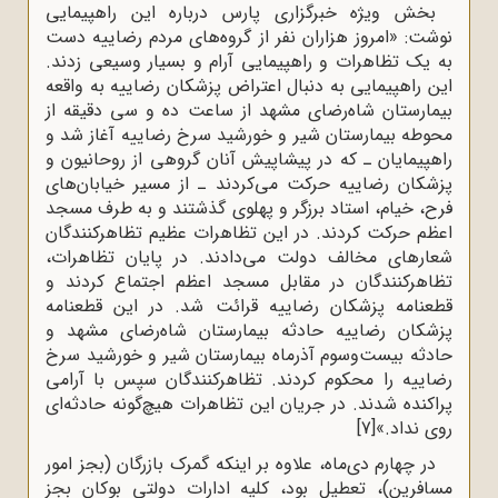
بخش ویژه خبرگزاری پارس درباره این راهپیمایی
نوشت: «امروز هزاران نفر از گروه‌های مردم رضاییه دست
به یک تظاهرات و راهپیمایی آرام و بسیار وسیعی زدند.
این راهپیمایی به دنبال اعتراض پزشکان رضاییه به واقعه
بیمارستان شاه‌رضای مشهد از ساعت ده و سی دقیقه از
محوطه بیمارستان شیر و خورشید سرخ رضاییه آغاز شد و
راهپیمایان ـ که در پیشاپیش آنان گروهی از روحانیون و
پزشکان رضاییه حرکت می‌کردند ـ از مسیر خیابان‌های
فرح، خیام، استاد برزگر و پهلوی گذشتند و به طرف مسجد
اعظم حرکت کردند. در این تظاهرات عظیم تظاهرکنندگان
شعارهای مخالف دولت می‌دادند. در پایان تظاهرات،
تظاهرکنندگان در مقابل مسجد اعظم اجتماع کردند و
قطعنامه پزشکان رضاییه قرائت شد. در این قطعنامه
پزشکان رضاییه حادثه بیمارستان شاه‌رضای مشهد و
حادثه بیست‌و‌سوم آذرماه بیمارستان شیر و خورشید سرخ
رضاییه را محکوم کردند. تظاهرکنندگان سپس با آرامی
پراکنده شدند. در جریان این تظاهرات هیچ‌گونه حادثه‌ای
روی نداد.»
[7]
در چهارم دی‌ماه، علاوه بر اینکه گمرک بازرگان (بجز امور
مسافرین)، تعطیل بود، کلیه ادارات دولتی بوکان بجز