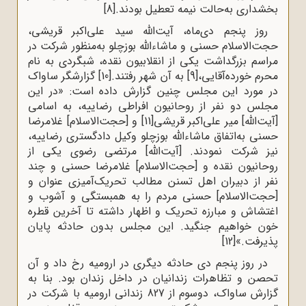
بخشداری به‌حالت نیمه تعطیل بودند.
[8]
روز پنجم دی‌ماه، آیت‌الله سید علی‌اکبر قریشی،
حجت‌الاسلام حسنی و ماشاءالله بوزچلو به‌منظور شرکت در
مراسم بزرگداشت یکی از انقلابیون نقده، شبگردی به نام
محرم خورده‌آقایی،
[9]
به آن شهر رفتند.
[10]
گزارشگر ساواک
در مورد این مجلس چنین گزارش داده است: «در این
مجلس دو نفر از روحانیون افراطی رضاییه، به اسامی
[آیت‌الله] میر علی‌اکبر قریشی
[11]
و [حجت‌الاسلام] غلامرضا
حسنی به‌اتفاق ماشاءالله بوزچلو وکیل دادگستری رضاییه،
نیز شرکت نمودند. [آیت‌الله] مرتضی رضوی یکی از
روحانیون نقده و [حجت‌الاسلام] غلامرضا حسنی و چند
نفر از دبیران اهل تسنن مطالب تحریک‌آمیزی عنوان و
[حجت‌الاسلام] حسنی مردم را به همبستگی و آشوب و
اغتشاش و مبارزه تحریک‌ و اظهار داشته تا آخرین قطره
خون خواهیم جنگید. این مجلس بدون حادثه پایان
پذیرفت.»
[12]
در روز پنجم دی حادثه دیگری در ارومیه رخ داد و آن
تحصن و تظاهرات زندانیان در داخل زندان بود. بنا به
گزارش ساواک، دوسوم از 827 زندانی ارومیه با شرکت در