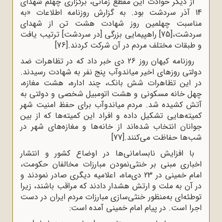
از دیگر حوادث این مقطع زمانی، برگزاری چهلم شهدای
14 آذر سردشت بود. به گزارش روزنامه اطلاعات «به
مناسبت چهلمین روز شهادت هشت تن از شهدای
سردشت،
[75]
راهپیمایی بزرگی [در سردشت] ترتیب یافت
و طبقات مختلف مردم در آن شرکت کردند.
[76]
روزنامه کیهان روز 26 دی خبر داد که در تظاهرات ضد
دولتی روزهای اخیر میاندوآب پنج نفر به شهادت رسیدند.
در این تظاهرات شش بانک، چند اداره، هشت مغازه،
چهل خانه مسکونی و هشت اتومبیل شخصی و دولتی به
آتش کشیده شد. مردم میاندوآب برای حفظ امنیت شهر
کمیته‌هایی تشکیل داده و افراد این کمیته‌ها که از بین
جوانان انتخاب شده‌اند از خانه‌ها و مغازه‌های شهر در
شب‌ها حفاظت می‌کنند.
[77]
با افزایش نابسامانی‌ها در اوضاع کشور و انتشار
اخباری مبنی بر خنثی‌نمودن مبارزات مخالفان حکومت،
امام خمینی در 23 دی‌ماه، اعلامیه‌ دیگری صادر نمودند و
در آن به ملت و ارتش هشدار دادند که مراقب باشند، زیرا
توطئه‌ای به‌منظور خنثی‌سازی مبارزات مردم ایران در دست
اجرا است. در پیام امام خمینی آمده است: