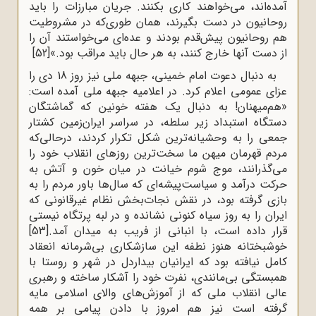
آمده‌اند، می‌خواهند کاری بکنند. جریان مبارزات را باید
روحانیون در دست بگیرند، همان طوری‌که در مشروطیت
هم روحانیون پیش‌قدم بودند و عده‌ای می‌خواستند آن را
از دست آنها خارج کنند، به هر حال باید مراقب بود.»
[52]
به دنبال دعوت امام خمینی، جبهه ملی نیز روز 18 دی را
عزای عمومی اعلام کرد. در اعلامیه جبهه ملی آمده است:
«هم‌میهنان! به دنبال یک هفته خونین که گماشتگان
دستگاه استبداد زیر سلطه، در سراسر ایران‌زمین کشتار
جمعی را به وحشیانه‌ترین شکل تکرار کردند، درحالی‌که
مردم قهرمان میهن ما سخت‌ترین روزهای انقلاب خود را
می‌گذرانند، موج شوم خیانت در میان خون و آتش به
حرکت درآمد و سیاست‌پیشه‌ای که سال‌ها باور مردم را به
بازی گرفته بود، در نقش نجات‌بخش نظام غیرقانونی که
ایران را به روز سیاه کنونی نشانده و در لبه پرتگاه نیستی
قرار داده است، با انبانی از فریب به میدان آمد.
[53]
خوشبختانه هنوز نطفه این سازشکاری بی‌شرمانه انعقاد
کامل نیافته بود که ایرانیان بیداردل در شهر و روستا با
همبستگی بی‌مانندی، نفرت خود را آشکار ساخته و رهبری
عالی انقلاب ملی که از آموزش‌های والای اسلامی مایه
گرفته است نیز هم امروز با دادن پیامی بر همه