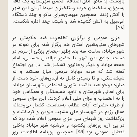
بازگشت به ماکو، اتاق اصناف، انجمن شهرستان، یک کافه
رستوران، ساختمان حزب رستاخیز و سینما آریای این شهر
را آتش زدند. همچنین میهمان‌سرای ماکو و چند دستگاه
اتومبیل به آتش کشیده شد و شیشه چند اداره شکست.
[58]
عزای عمومی و برگزاری تظاهرات ضد حکومتی در
شهرهای سنی‌نشین استان هم برگزار شد؛ برای نمونه در
شهر مهاباد، ساعت سه بعدازظهر اجتماع بزرگی از مردم در
مسجد جامع این شهر، با حضور عزالدین حسینی، امام
جمعه مهاباد و دیگر روحانیون تشکیل شد. در این اجتماع
گفته شد که مردم مهاباد مردمی مبارز هستند و نه
شیشه‌شکن، و تا رسیدن کامل به آرمان‌های خود دست از
مبارزه برنخواهند داشت. شورای اجتماعی شهرستان مهاباد
برای اهالی شهرستان و تابع، همبستگی و همگامی خود
را به اعتصاب و عزای ملی اعلام کردند. این عزای عمومی
از طرف حضرات آیات عظام، به‌مناسبت کشتار بی‌رحمانه
عمال رژیم در شهرستان‌های مشهد، قزوین و کرمانشاه و
بزرگداشت روز شهدای ملی عزای عمومی اعلام شده بود که
در پی آن، روزهای یکشنبه و دوشنبه شهر مهاباد به‌کلی
تعطیل عمومی بود.
[59]
همچنین روزنامه اطلاعات روز