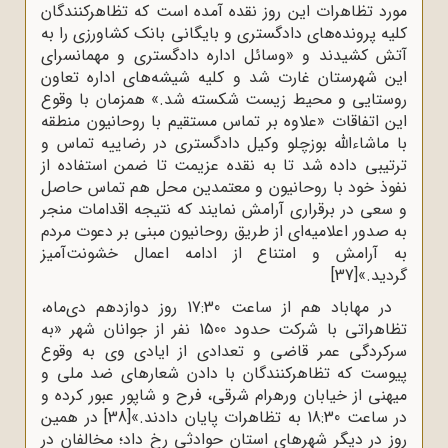
مورد تظاهرات این روز نقده آمده است که تظاهرکنندگان
کلیه پرونده‌های دادگستری و بایگانی بانک کشاورزی را به
آتش کشیدند و «وسائل اداره دادگستری و مهمانسرای
این شهرستان غارت شد و کلیه شیشه‌های اداره تعاون
روستایی و محیط زیست شکسته شد.» همزمان با وقوع
این اتفاقات «علاوه بر تماس مستقیم با روحانیون منطقه
با ماشاءالله بوزچلو وکیل دادگستری در رضاییه تماس و
ترتیبی داده شد تا به نقده عزیمت تا ضمن استفاده از
نفوذ خود با روحانیون و معتمدین محل هم تماس حاصل
و سعی در برقراری آرامش نمایند که نتیجه اقدامات منجر
به صدور اعلامیه‌ای از طریق روحانیون مبنی بر دعوت مردم
به آرامش و امتناع از ادامه اعمال خشونت‌آمیز
گردید.»
[37]
در مهاباد هم از ساعت 17:30 روز دوازدهم دی‌ماه،
تظاهراتی با شرکت حدود 1500 نفر از جوانان شهر «به
سرکردگی عمر قاضی و تعدادی از ایادی وی به وقوع
پیوست که تظاهرکنندگان با دادن شعارهای ضد ملی و
میهنی از خیابان ورهرام شرقی، فرح و شاپور عبور کرده و
در ساعت 18:30 به تظاهرات پایان دادند.»
[38]
در همین
روز در دیگر شهرهای استان حوادثی رخ داد؛ مخالفان در