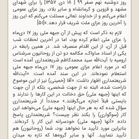
روز دوشنبه نهم صفر 99 [ 18 دی 1357] را برای شهدای
مشهد و قزوین و کرمانشاه و سایر بلاد، روز عزای عمومی
اعلام می‌کنم و از خداوند تعالی مسئلت می‌کنم که این روز
را آخرین روز عزای ملت شریف قرار دهد.»
[51]
لازم به ذکر است که پیش از آن جبهه ملی روز 17 دی‌ماه
را عزای ملی اعلام کرده بود، اما در آخرین لحظات شب
قبل از آن، از این اقدام منصرف شد. در همین رابطه در
یکی از اسناد ساواک، مکالمه دو تن از روحانیون سرشناس
ارومیه با آیت‌الله سید محمدکاظم شریعتمداری آمده است
که در مورد اعلام عزای عمومی روز 17 دی‌ماه جبهه ملی
استعلام نموده‌اند. در این سند آمده است: «آیت‌الله
شریعتمداری اظهار داشت: «آقا (خمینی) نیز از این موضوع
ناراحت شده، البته نه از جهت شخصی، بلکه از آن جهت
که اینها (جبهه ملی) حق دخالت در این کارها را ندارند و
بایستی قبلاً اجازه می‌گرفتند.» مجدداً از شریعتمداری
سؤال شده که به هر حال اینها (جبهه ملی) می‌خواهد این
کار (سوگواری) را بکند نظر چیست؟ شریعتمداری پاسخ
داده: «آنها (جبهه ملی) خودسرانه این کار را کرده‌اند.
بنابراین مورد تأیید ما نخواهد بود، شما (روحانیون) هم
تأیید ننمایید. آنها و سایر گروه‌ها که تازه به میدان