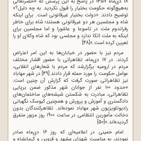
18 دی‌ماه 1357 در پاسخ به این پرسش که «حضرتعالی
به‌هیچ‌گونه حکومت بختیار را قبول نکردید. به چه دلیل؟»
توضیح دادند: «دولت بختیار غیرقانونی است. برای اینکه
شاه و مجلسین هر دو غیرقانونی هستند؛ شاه برای خاطر
رفراندوم ملت در تاسوعا و عاشورا و اما مجلسین برای
اینکه به ملت اتکا ندارد و مجلسی بود که شاه وکلای او را
تعیین کرده است.»
[48]
مردم نیز با حضور در خیابان‌ها به این امر اعتراض
کردند. در 17 دی‌ماه، تظاهراتی با حضور اقشار مختلف
مردم در ارومیه برگزارشد که مردم با شعارهای انقلابی،
عوامل حکومت را مورد حمله قرار دادند.
[49]
در شهر مهاباد
نیز تظاهراتی صورت گرفت که گزارش آن چنین است:
«حدود 100 نفر از جوانان شهر مذکور ضمن برپایی
تظاهراتی، مبادرت به شکستن شیشه‌های ساختمان‌های
دادگستری و آموزش و پرورش و همچنین کیوسک نگهبانی
رادیوتلویزیون شهر مهاباد نموده‌اند. تظاهرکنندگان بدون
دخالت مأمورین انتظامی در ساعت 1900 روز مزبور متفرق
گردیده‌اند.»
[50]
امام خمینی در اعلامیه‌ای که روز 16 دی‌ماه صادر
نمودند، به مناسبت شهدای مشهد و قزوین و کرمانشاه و