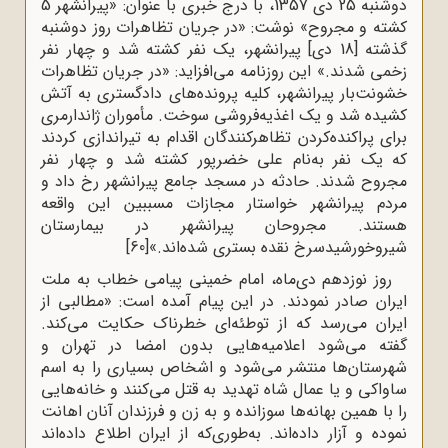
دوشنبه 25 دی 1357، با درج خبری با عنوان: «پیرانشهر 5
کشته و مجروح» نوشت: «در جریان تظاهرات روز دوشنبه
گذشته [18 دی] پیرانشهر، یک نفر کشته شد و چهار نفر
زخمی شدند.» این روزنامه می‌افزاید: «در جریان تظاهرات
خشونت‌بار پیرانشهر، کلیه پرونده‌های دادگستری به آتش
کشیده شد و یک اغذیه‌فروشی سوخت. مأموران ژاندارمری
برای پراکنده‌کردن تظاهرکنندگان اقدام به تیراندازی کردند
که یک نفر به‌نام علی خضرپور کشته شد و چهار نفر
مجروح شدند. حادثه در مسجد جامع پیرانشهر رخ داد و
مردم پیرانشهر خواستار مجازات مسببین این واقعه
هستند. مجروحان پیرانشهر در بیمارستان
شیروخورشیدسرخ نقده بستری شده‌اند.»
[60]
روز نوزدهم دی‌ماه، امام خمینی پیامی خطاب به ملت
ایران صادر نمودند. در این پیام آمده است: «مطالبی از
ایران می‌رسد که از توطئه‌ای خطرناک حکایت می‌کند.
گفته می‌شود اعلامیه‌هایی بدون امضا در تهران و
شهرستان‌ها منتشر می‌شود و اشخاص بسیاری را به اسم
ساواکی و یا عمال شاه تهدید به قتل می‌کنند و خانه‌هایی
را با همین بهانه‌ها سوزانده و به زن و فرزندان آنان اهانت
نموده و آزار داده‌اند. به‌طوری‌که از ایران اطلاع داده‌اند