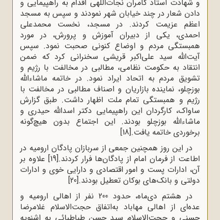
و شهادت استاد کامران نجات‌اللهی اقدام به راهپیمایی و
دادن شعار در چند خیابان شهر نمودند و سپس به مسجد
اعظم عزیمت کردند. در مسجد، نخست محمدعلی
احمدی، یکی از دبیران آموزش و پرورش، در مورد
همبستگی مردم و اوضاع کنونی صحبت نمود. سپس
آیت‌الله سید علی‌اکبر قریشی سخنرانی کرد که ضمن
انتقاد به حکومت نظامی، مطالبی در مخالفت با رژیم و
تشویق مردم به اتحاد ایراد نمود. در خاتمه ماشاءالله
بوزچلو، نماینده بازاریان و اصناف مطالبی در مخالفت با
رژیم و همبستگی تمام ملت اظهار داشت. طبق گزارش
ساواک، کارگردان این راهپیمایی دکتر اسدالله حیدری و
ماشاءالله بوزچلو بودند. این اجتماع بدون هیچ‌گونه
برخوردی خاتمه یافت.
[18]
در این روز همچنین جمعی از سربازان پادگان ارومیه در
اطاعت از فرمان امام از پادگان‌ها فرار کردند.
[19]
علاوه بر
آن، ادارات پست و امور اقتصادی و دارایی خوی و ادارات
دولتی و بانک‌های بوکان تعطیل بودند.
[20]
در هشتم دی‌ماه، حدود 200 نفر از اهالی ارومیه و
عده‌ای از اهالی مهاباد به‌اتفاق حجت‌الاسلام غلامرضا
حسنی و حجت‌الاسلام سید حسن طباطبائی به اشنویه