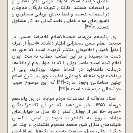
تعطیل درآمده است. ادارات دولتی ماکو تعطیل و
در اعتصاب هستند. کارکنان شهرک بازرگان هم‌چنان
در اعتصاب هستند و فقط بخش ارزیابی مسافرین و
کامیون‌های مواد غذایی فاسدشدنی به کار مشغول
هستند.»
[43]
روز پانزدهم دی‌ماه، حجت‌الاسلام غلامرضا حسنی در
مسجد اعظم ضمن سخنرانی اظهار داشت: «اخیراً از طرف
[امام] خمینی اعلامیه‌ای منتشر گردیده است که هنوز به
دست ما نرسیده و در این اعلامیه خطاب به ملت ایران
اعلام شده است: «اصل پولی را که به عنوان وام از بانک‌ها
دریافت داشته‌اید در اقساط معینه بپردازید، ولی از
پرداخت بهره متعلقه خودداری نمایید، چون در شرع اسلام
چنین معاملاتی وجود ندارد»
[44]
که این موضوع سبب
خوشحالی مردم شده است.»
[45]
اسناد ساواک از تظاهرات مردم مهاباد در روز پانزدهم
دی‌ماه 1357، خبر می‌دهند که در آن تظاهرکنندگان
«حدود 150 نفر از جوانان کمتر از 15 سال در خیابان‌های
مهاباد شروع به تظاهرات نموده و ضمن شکستن
شیشه‌های منازل شیخ محمد معصوم نقشبندی و چند نفر
دیگر از اهالی محل، جمعیت به حدود یک‌هزار نفر افزایش