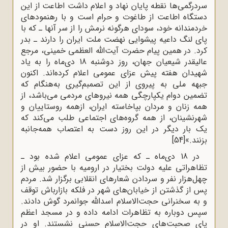
سردرگمی‌ها نقطه پایان نهاد و اعلام داشت اطاعت از این
دستگاه اطاعت از طاغوت و حرام است و با رهنمودهای
خردمندانه خود، سودای هرگونه نرمش را از سر آنها ـ که با
پای لنگ داعیه پیشوایی نهضت ملت ایران را دارند ـ بدر
کرد. در همین پیام حضرت آیت‌الله العظمی خمینی، مرجع
عالیقدر شیعیان جهان، روز دوشنبه 18 دی‌ماه را به یاد
شهیدان هفته پیش عزای عمومی اعلام کرده‌اند. اکنون
جبهه ملی به پیروی از این تصمبم‌گیری به‌هنگام که
تضمین دوام یکپارچگی همه نیروهای مردمی می‌باشد، از
همه زنان و مردان بپاخاسته ایران، ازهمه روستاییان و
شهرنشینان، از همه گروه‌های اجتماعی طلب می‌کند که
یک بار دیگر در این روز دست به اعتصاب همه‌جانبه
بزنند.»
[54]
در 18 دی‌ماه ـ که عزای عمومی اعلام شده بود ـ
تظاهراتی علیه دولت بختیار در ارومیه با حضور بیش از
چهل‌هزار نفر و سردادن شعارهای انقلابی برگزار شد. مردم
پس از گذشتن از خیابان‌های شهر در فلکه بازارباش توقف
و به سخنرانی حجت‌الاسلام اسدالله جوانمرد گوش دادند.
سپس دوباره به تظاهرات ادامه داده و در مسجد اعظم
پای صحبت‌های حجت‌الاسلام حسنی نشستند. او در