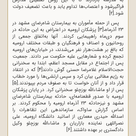
فراگیرشود و اعتصاب‌ها تداوم یابد و باعث تضعیف دولت
شود.
[2]
پس از حمله مأموران به بیمارستان شاه‌رضای مشهد در
23 آذرماه،
[3]
پزشکان ارومیه در اعتراض به این حادثه در
سوم دی‌ماه راهپیمایی کردند. آنها به‌اتفاق جمعی از
روحانیون و اصناف و فرهنگیان و طبقات مختلف ارومیه
که بالغ بر هشت‌هزار نفر می‌شدند، در خیابان‌های ارومیه
تجمع کرده و شعارهایی علیه حکومت سر دادند. جمعیت
پس از اجتماع در مقابل مسجد اعظم، ابتدا به سخنرانی
حجت‌الاسلام غلامرضا حسنی گوش دادند
[4]
که در انتقاد
به رژیم مطالبی بیان کرد و سپس ارتشی‌ها را مورد خطاب
قرار داد و از آنان خواست تا به صفوف مردم بپیوندند.
[5]
پس از او ماشاءالله بوزچلو سخنرانی کرد. در پایان پزشکان
ارومیه با صدور قطعنامه‌ای، حادثه بیمارستان شاه‌رضای
مشهد و نیزحادثه 23 آذرماه ارومیه را محکوم کردند. بر
اساس گزارش ساواک، سازماندهی این تظاهرات را
اسدالله حیدری معماری از اساتید دانشگاه ارومیه، علی
نصراللهی نماینده بازاریان و ماشاءالله بوزچلو وکیل
دادگستری بر عهده داشتند.
[6]