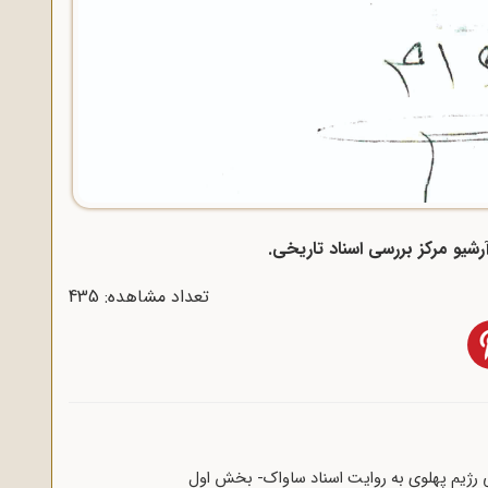
تعداد مشاهده: 435
 رژیم پهلوی به روایت اسناد ساواک- بخش اول