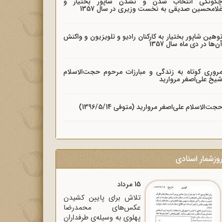
گونگی انتخاب شدن و نشدن شاپور بختیار و
لامحسین صدیقی به نخست وزیری در سال 1357
وهین شاپور بختیار به کارکنان رادیو و تلویزیون و واکنش
ن‌ها در دی ماه سال 1357
روری کوتاه به زندگی و مبارزات مرحوم حجت‌الاسلام
یخ علی‌اصغر مروارید
جت‌الاسلام علی‌اصغر مروارید (متوفی 1396/5/14)
وزشمار اسنادی
15 مرداد
تلاش برای پایین کشیدن
عکس‌های محمدرضا
پهلوی به وسیله‌ی طرفداران