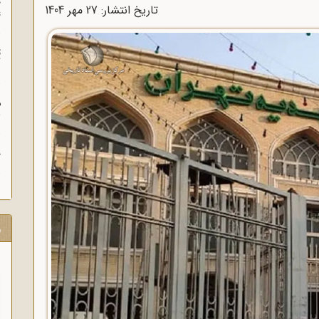
چ
تاریخ انتشار: 27 مهر 1404
غ
ت
آ
م
ش
ح
ر