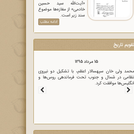
«آیت‌الله سید حسین
خادمی» از مغازه‌ها موضوع
سند زیر است.
ادامه مطلب
قویم تاریخ
15 مرداد 1320
15 مرداد 95
زیر خارجه انگلیس آنتونی ایدن حضور متخصصان
محمد ولی خان سپهسال
لمانی در ایران را خطر بزرگی برای لندن دانست.
نظامی در شمال و جن
انگلیس‌ها موافقت کرد.