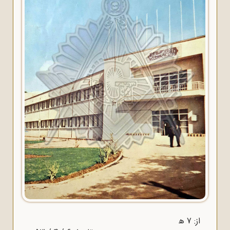
از: 7 ﻫ