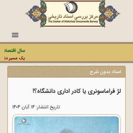
منو
سال اقتصاد مق
یک مسیر دشمن، ع
اسناد بدون شرح
لژ فراماسونری یا کادر اداری دانشگاه؟!
تاریخ انتشار: 14 آبان 1404