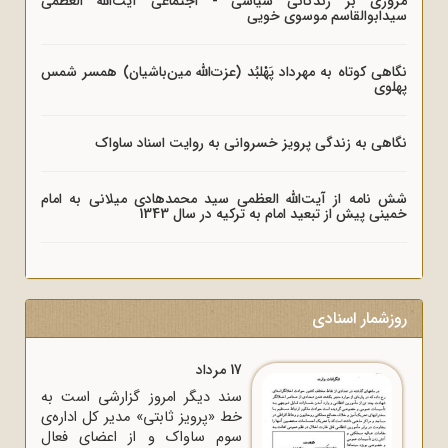
مروری بر زندگانی سیاسی - اجتماعی آیت‌الله العظمی
سیدابوالقاسم موسوی خویی
نگاهی کوتاه به مهرداد پَهْلبُد (عزت‌الله مین‌باشیان) همسر شمس
پهلوی
نگاهی به زندگی پرویز خسروانی به روایت اسناد ساواک
شش نامه از آیت‌الله العظمی سید محمدهادی میلانی به امام
خمینی پیش از تبعید امام به ترکیه در سال 1343
روزشمار اسنادی
17 مرداد
سند دیگر امروز گزارشی است به
خط «پرویز ثابتی» مدیر کل اداره‌ی
سوم ساواک و از اعضای فعال