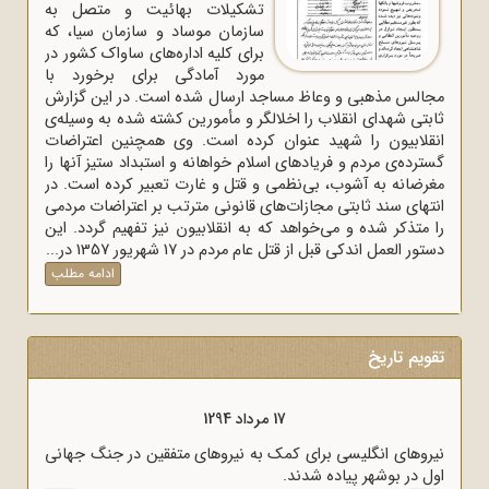
تشکیلات بهائیت و متصل به
سازمان موساد و سازمان سیا، که
برای کلیه اداره‌های ساواک‌ کشور در
مورد آمادگی برای برخورد با
مجالس مذهبی و وعاظ مساجد ارسال شده است. در این گزارش
ثابتی شهدای انقلاب را اخلالگر و مأمورین کشته شده به وسیله‌ی
انقلابیون را شهید عنوان کرده است. وی همچنین اعتراضات
گسترده‌ی مردم و فریادهای اسلام خواهانه و استبداد ستیز آنها را
مغرضانه به آشوب، بی‌نظمی و قتل و غارت تعبیر کرده است. در
انتهای سند ثابتی مجازات‌های قانونی مترتب بر اعتراضات مردمی
را متذکر شده و می‌خواهد که به انقلابیون نیز تفهیم گردد. این
دستور العمل اندکی قبل از قتل عام مردم در 17 شهریور 1357 در...
ادامه مطلب
تقویم تاریخ
17 مرداد 1298
17 مرداد 1294
19 که عملاً ایران را مستعمره انگلستان می‌کرد، به وسیله
نیروهای انگلیسی برای کمک به ن
یسی‌ها امضا شد.
اول در بوشهر پیاده شدند.