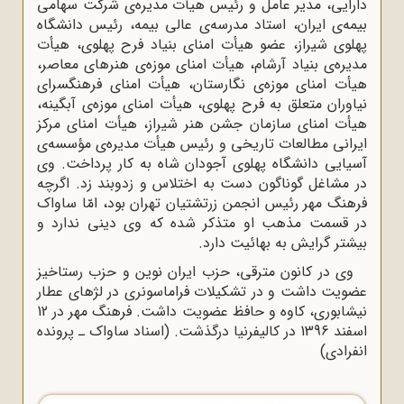
دارایی، مدیر عامل و رئیس هیأت مدیره‌ی شرکت سهامی
بیمه‌ی ایران، استاد مدرسه‌ی عالی بیمه، رئیس دانشگاه
پهلوی شیراز، عضو هیأت امنای بنیاد فرح پهلوی، هیأت
مدیره‌ی بنیاد آرشام، هیأت امنای موزه‌ی هنرهای معاصر،
هیأت امنای موزه‌ی نگارستان، هیأت امنای فرهنگسرای
نیاوران متعلق به فرح پهلوی، هیأت امنای موزه‌ی آبگینه،
هیأت امنای سازمان جشن هنر شیراز، هیأت امنای مرکز
ایرانی مطالعات تاریخی و رئیس هیأت مدیره‌ی مؤسسه‌ی
آسیایی دانشگاه پهلوی آجودان شاه به کار پرداخت. وی
در مشاغل گوناگون دست به اختلاس و زدوبند ‌زد. اگرچه
فرهنگ مهر رئیس انجمن زرتشتیان تهران بود، امّا ساواک
در قسمت مذهب او متذکر شده که وی دینی ندارد و
بیشتر گرایش به بهائیت دارد.
وی در کانون مترقی، حزب ایران نوین و حزب رستاخیز
عضویت داشت و در تشکیلات فراماسونری در لژهای عطار
نیشابوری، کاوه و حافظ عضویت داشت. فرهنگ مهر در 12
اسفند 1396 در کالیفرنیا درگذشت. (اسناد ساواک ـ پرونده
انفرادی)