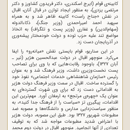
کابینه‌ی قوام (ایرج اسکندرى، دکتر فریدون کشاورز و دکتر
مرتضى یزدى)، به منظور ایجاد توازن در قبال آنان، اقبال
در نقش «جناح راست» کابینه ظاهر شد و به همراه
سپهبد احمد امیراحمدى (وزیر جنگ)، ذکاءالدوله
(سهام‌الدین) و غفارى (وزیر پست و تلگراف) به اتخاذ
مواضع تند علیه حزب توده و دولت خودمختار پیشه‌ورى
در آذربایجان دست زد.
در این سناریو، قوام ‌بایستی نقش «میانه‌رو» را ایفا
مى‌کرد. منوچهر اقبال در دولت عبدالحسین هژیر (تیر ـ
آبان 1327)، باوجود رقابت‌هایى که با وى براى تصاحب
پست نخست‌وزیرى داشت، وزیر فرهنگ شد و به عنوان
رئیس «سازمان شاهنشاهى خدمات اجتماعى» نفوذ خود
را گسترده ساخت. اقبال در سمت وزیر فرهنگ دولت هژیر
به اقداماتى دست زد که براى وى شهرت گسترده‌اى به
عنوان یک «چهره‌ی مرتجع» به ارمغان آورد. مهم‌ترین این
اقدامات، پیگیرى تز «سیاست را از فرهنگ جدا کنید»، به
منظور سیاست‌زدایى مدارس و دانشگاه‌ها و مصوبه ضد
مطبوعات شهریور 1327 بود. طبق این مصوبه، دولت هژیر
با اعتراض شدید مطبوعات مواجه شد که به توقیف
تعدادى از آنها انجامید. منوچهر اقبال در دولت دوم محمد