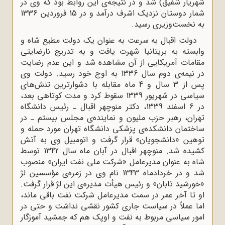
شهریار شفیق) شد و در نتیجه‌ی این روابط بود که وى در
شمار دوستان نزدیک اشرف درآمد و در 15 فروردین 1336
به نخست‌وزیرى رسید.
دولت اقبال به سرعت به عنوان یک دولت مطیع شاه و
وابسته به بریتانیا شهرت یافت و به تدریج نارضایتى
مقامات آمریکایى از آن مشاهده شد و این عدم رضایت
در نیمه‌ی دوم سال 1336 به اوج خود رسید. دولت وى
پس از 3 سال و 4 ماه مقابله با دشوارترین تنش‌هاى
سیاسى در شهریور 1339 سقوط کرد و مدت کوتاهى بعد،
در 6 اسفند 1339، دکتر منوچهر اقبال ـ رئیس دانشگاه
تهران، رهبر حزب ملیون و نماینده‌ی مجلس بیستم ـ در
ساختمان دانشکده‌ی پزشکى دانشگاه تهران مورد حمله و
توهین «دانشجویان» قرار گرفت و اتومبیل وى به آتش
کشیده شد. منوچهر اقبال در آبان ماه سال 1342 توسط
شاه به عنوان مدیرعامل «شرکت ملى نفت ایران» منصوب
شد و در خردادماه 1343 نام وى در زمره‌ی مؤسسین لژ
«خورشید تابان» و رئیس هیأت مدیره‌ی این لژ قرار گرفت.
او تا آخر عمر در سمت مدیرعامل شرکت نفت باقى ماند،
اما عملاً در سیاست جارى کشور نقشى نداشت و حتى در
امور سیاسى مربوط به نفت و اوپک هم که جمشید آموزگار