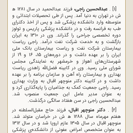
[1]
.
عبدالحسین راجى،
فرزند عبدالحمید در سال 1281 ﻫ
ش در تهران به دنیا آمد. پس از طى تحصیلات ابتدائى و
متوسطه وارد دانشکده پزشکى شد و پس از اخذ دکتراى
طب به فرانسه رفت و در دانشکده پزشکى پاریس و تولوز
دوره تخصصى جراحى را گذراند. وى در 1310 به ایران
بازگشت و به خدمت شرکت نفت درآمد. راجی ریاست
بیمارستان شرکت نفت و ریاست بیمارستان بانک ملى
ایران را بر عهده داشت و در دوره‌هاى 15، 16 و 19 از
شهرستان‌هاى اهواز و خرمشهر به نمایندگى مجلس
شوراى ملى رسید. وى در کابینه فضل‌الله‌ زاهدى ریاست
بهدارى و بیمارستان راه آهن و سازمان برنامه را بر عهده‌
داشت و در کابینه دکتر منوچهر اقبال به وزارت بهدارى
رسید. راجى جمعیت کمک به جذامیان را پایه‌گذارى کرد و
به عنوان مدیر عامل این جمعیت منصوب شد.
عبدالحسین راجی در سن هفتاد سالگی درگذشت.
[2]
.
دکتر منوچهر اقبال،
فرزند حاج مقبل‌السلطنه در
هفتم مهرماه سال 1288 ﻫ ش در خراسان متولد شد.
منوچهر اقبال در سال 1305 عازم اروپا شد و در سال 1312
به عنوان متخصص امراض عفونى از دانشکده‌ی پزشکى