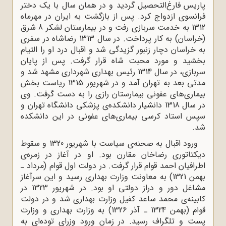
پاریس فارغ‌التحصیل گردید و در همان سال با یک دختر
فرانسوى ازدواج کرد. پس از بازگشت به ایران در مهرماه
1312 به خدمت سربازى رفت و در بیمارستان لشکر 8 شرق
(خراسان) به کار پرداخت. در سال 1313 رضاشاه در سفرى
به خراسان دچار زنبور گزیدگى شد و اقبال درد او را التیام
بخشید و مورد محبت شاه قرار گرفت. پس از پایان
سربازى، در سال 1314 رئیس بهدارى شهردارى مشهد شد و
مدتى بعد به تهران آمد و در شهریور 1315 ریاست بخش
بیمارى‌هاى عفونى بیمارستان رازى را به دست گرفت. وى
در سال 1318 دانشیار دانشکده‌ی پزشکى دانشگاه تهران و
سپس استاد کرسى بیمارى‌هاى عفونى در این دانشکده
شد.
ورود اقبال به صحنه‌ی سیاست با شهریور 1320 و سقوط
دیکتاتورى رضاخان مقارن بود. او در آغاز در زمره‌ی
اطرافیان احمد قوام قرار گرفت. در دولت اول قوام (مرداد ـ
بهمن 1321) به معاونت وزارت بهدارى رسید و این سرآغاز
مشاغل دور و دراز دولتى او بود. در شهریور 1323 در
کابینه‌ی محمد ساعد کفیل وزارت بهدارى شد و در دولت
قوام (بهمن 1324 ـ آذر 1326) به وزارت بهدارى و وزارت
پست و تلگراف رسید. در زمان ورود وزراى توده‌اى به