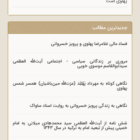
پهلوی است
جدیدترین مطالب
فساد مالی غلامرضا پهلوی و پرویز خسروانی
مروری بر زندگانی سیاسی - اجتماعی آیت‌الله العظمی
سیدابوالقاسم موسوی خویی
نگاهی کوتاه به مهرداد پَهْلبُد (عزت‌الله مین‌باشیان) همسر شمس
پهلوی
نگاهی به زندگی پرویز خسروانی به روایت اسناد ساواک
شش نامه از آیت‌الله العظمی سید محمدهادی میلانی به امام
خمینی پیش از تبعید امام به ترکیه در سال 1343