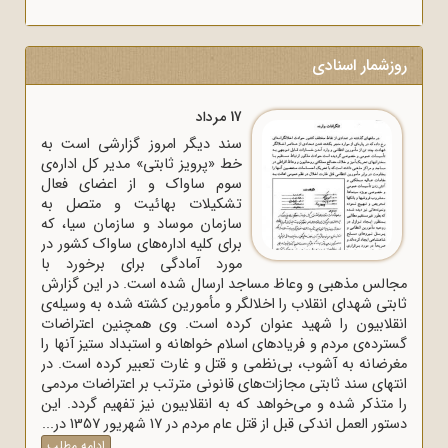
روزشمار اسنادی
17 مرداد
سند دیگر امروز گزارشی است به
خط «پرویز ثابتی» مدیر کل اداره‌ی
سوم ساواک و از اعضای فعال
تشکیلات بهائیت و متصل به
سازمان موساد و سازمان سیا، که
برای کلیه اداره‌های ساواک‌ کشور در
مورد آمادگی برای برخورد با
مجالس مذهبی و وعاظ مساجد ارسال شده است. در این گزارش
ثابتی شهدای انقلاب را اخلالگر و مأمورین کشته شده به وسیله‌ی
انقلابیون را شهید عنوان کرده است. وی همچنین اعتراضات
گسترده‌ی مردم و فریادهای اسلام خواهانه و استبداد ستیز آنها را
مغرضانه به آشوب، بی‌نظمی و قتل و غارت تعبیر کرده است. در
انتهای سند ثابتی مجازات‌های قانونی مترتب بر اعتراضات مردمی
را متذکر شده و می‌خواهد که به انقلابیون نیز تفهیم گردد. این
دستور العمل اندکی قبل از قتل عام مردم در 17 شهریور 1357 در...
ادامه مطلب