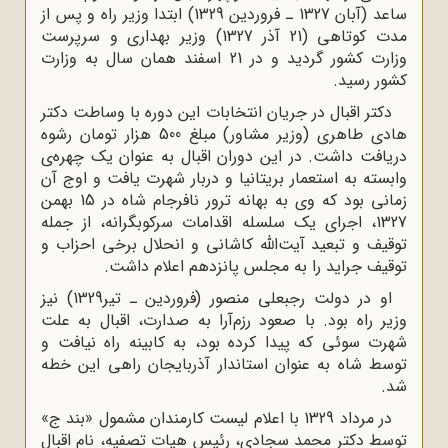
ساعد (آبان 1327 ـ فروردین 1329) ابتدا وزیر راه و پس از
مدت کوتاهى (21 آذر 1327) وزیر بهدارى و سرپرست
وزارت کشور گردید و در 21 اسفند همان سال به وزارت
کشور رسید.
دکتر اقبال در جریان انتخابات این دوره با وساطت دکتر
هادى طاهرى (وزیر مشاور) مبلغ 500 هزار تومان رشوه
دریافت داشت. در این دوران اقبال به عنوان یک چهره‌ی
وابسته به استعمار بریتانیا و دربار شهرت یافت و اوج آن
زمانى بود که وى به بهانه ترور نافرجام شاه در 15 بهمن
1327، اجراى یک سلسله اقدامات سرکوبگرانه، از جمله
توقیف و تبعید آیت‌الله‌ کاشانى و انحلال برخى احزاب و
توقیف جراید را به مجلس پانزدهم اعلام داشت.
او در دولت رجبعلى منصور (فروردین ـ تیر1329) نیز
وزیر راه بود. با صعود رزم‌آرا به صدارت، اقبال به علت
شهرت سوئى که پیدا کرده بود، به کابینه راه نیافت و
توسط شاه به عنوان استاندار آذربایجان راهى این خطه
شد.
در مرداد 1329 با اعلام لیست کارمندان مشمول «بند ج»
توسط دکتر محمد سجادى، رئیس هیات تصفیه، نام اقبال