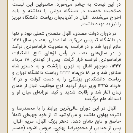
در این لیست به چشم مى‌خورد. مشمولین این لیست
صلاحیت خدمت در دستگاه دولتى را نداشته و باید
اخراج مى‌شدند. اقبال در آذربایجان ریاست دانشگاه تبریز
را نیز به عهده داشت.
در دوران دولت مصدق، اقبال متصدى شغلى نبود و تنها
در دانشگاه تدریس مى‌کرد، اما مدتى بعد، در سال 1331
عازم اروپا شد و در فرانسه به عضویت فراماسونرى درآمد
و در سال‌هاى بعد، در رأس لژهاى تابع تشکیلات
فراماسونرى فرانسه قرار گرفت. پس از کودتاى 28 مرداد
1332، منوچهر اقبال به تهران بازگشت و به دستور شاه
سناتور شد و در 18 دی‌ماه 1333 ریاست دانشگاه تهران و
ریاست دانشکده‌ی پزشکى را به دست گرفت و در 12
خرداد 1335 وزیر دربار گردید. اوج موفقیت اقبال از همان
زمان آغاز شد و رقابت شدید و کینه توزانه‌اى میان او و
اسداللّه‌ علم درگرفت.
اقبال در این دوران عالی‌ترین روابط را با محمدرضا و
اشرف پهلوى داشت و مى‌کوشید تا از خود چهره‌ای کاملاً
خاضع و تابع نشان دهد. دختر بزرگ اقبال، مریم اقبال،
پس از جدایى از محمودرضا پهلوى، عروس اشرف (همسر