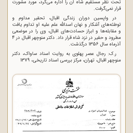
تحت نظر مستقیم شاه آن را اداره مى‌کرد، مورد مشورت
قرار نمى‌گرفت.
در واپسین دوران زندگى اقبال، تحقیر مداوم و
توطئه‌هاى آشکار و نهان اسدالله علم علیه او تداوم یافت
و مقابله‌ها و ابراز حسادت‌هاى اقبال، وى را در موضعى
مطرود و حقیر در نزد شاه قرار داد. دکتر منوچهر اقبال در 4
آذرماه سال 1356 درگذشت.
ر.ک: رجال عصر پهلوی به روایت اسناد ساواک، دکتر
منوچهر اقبال، تهران، مرکز بررسی اسناد تاریخی، 1379