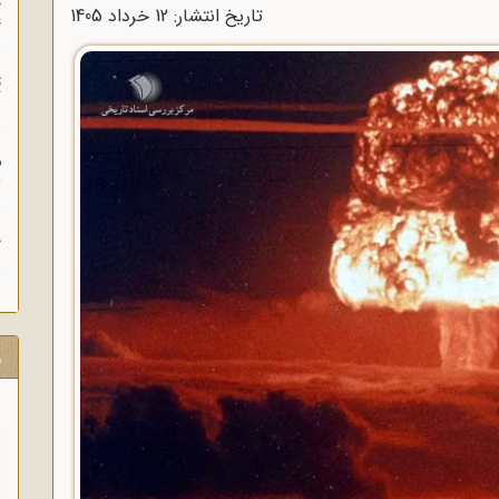
چ
تاریخ انتشار: 12 خرداد 1405
غ
ت
آ
م
ش
ح
ر