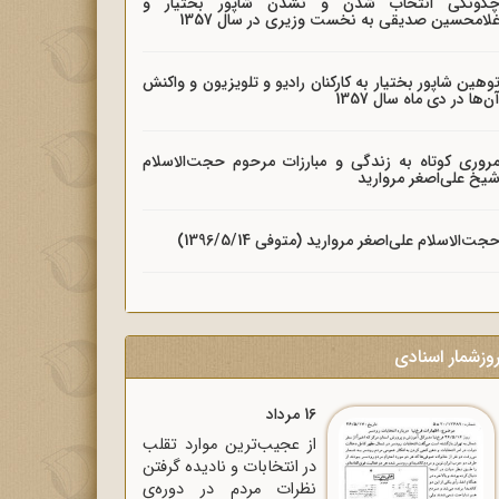
گونگی انتخاب شدن و نشدن شاپور بختیار و
لامحسین صدیقی به نخست وزیری در سال 1357
وهین شاپور بختیار به کارکنان رادیو و تلویزیون و واکنش
ن‌ها در دی ماه سال 1357
روری کوتاه به زندگی و مبارزات مرحوم حجت‌الاسلام
یخ علی‌اصغر مروارید
جت‌الاسلام علی‌اصغر مروارید (متوفی 1396/5/14)
وزشمار اسنادی
16 مرداد
از عجیب‌ترین موارد تقلب
در انتخابات و نادیده گرفتن
نظرات مردم در دوره‌ی