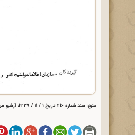
منبع: سند شماره 216 تاریخ 1 / 11 / 1339، آرشیو مرکز بررسی اسناد تاریخی.