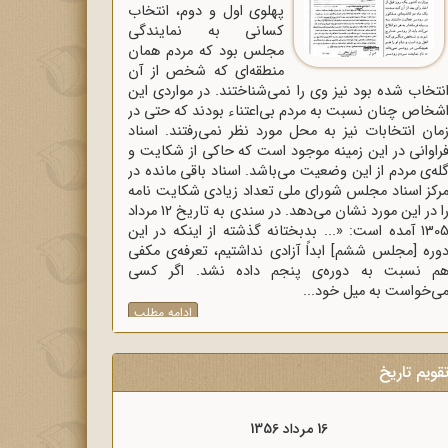
پهلوی اول و دوم، انتخاب
کسانی به نمایندگی
مجلس بود که مردم همان
منطقه‌ای که شخص از آن
نتخاب شده بود نیز وی را نمی‌شناختند. در مواردی این
شخاص چنان نسبت به مردم بی‌اعتناء بودند که حتی در
مان انتخابات نیز به محل مورد نظر نمی‌رفتند. اسناد
راوانی در این زمینه موجود است که حاکی از شکایت و
له‌ی مردم از این وضعیت می‌باشد. اسناد باقی مانده در
رکز اسناد مجلس شورای ملی تعداد زیادی شکایت نامه
را در این مورد نشان می‌دهد. در سندی به تاریخ 12 مرداد
1305 آمده است: «... بدبختانه گذشته از اینکه در این
وره [مجلس ششم] ابداً آزادی نداشتیم، تعرفه‌ی مکفی
م نسبت به دوره‌ی پنجم داده نشد. اگر کسی
ی‌خواست به میل خود...
ادامه مطلب
قویم تاریخ
16 مرداد 1357
16 مرداد 1356