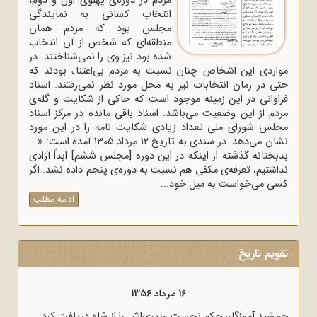
مردم در دوره‌ی پهلوی اول و دوم،
انتخاب کسانی به نمایندگی
مجلس بود که مردم همان
منطقه‌ای که شخص از آن انتخاب
شده بود نیز وی را نمی‌شناختند. در
مواردی این اشخاص چنان نسبت به مردم بی‌اعتناء بودند که
حتی در زمان انتخابات نیز به محل مورد نظر نمی‌رفتند. اسناد
فراوانی در این زمینه موجود است که حاکی از شکایت و گله‌ی
مردم از این وضعیت می‌باشد. اسناد باقی مانده در مرکز اسناد
مجلس شورای ملی تعداد زیادی شکایت نامه را در این مورد
نشان می‌دهد. در سندی به تاریخ 12 مرداد 1305 آمده است: «...
بدبختانه گذشته از اینکه در این دوره [مجلس ششم] ابداً آزادی
نداشتیم، تعرفه‌ی مکفی هم نسبت به دوره‌ی پنجم داده نشد. اگر
کسی می‌خواست به میل خود...
ادامه مطلب
تقویم تاریخ
16 مرداد 1357
16 مرداد 1356
ادی و روشنگر وعاظ در لبیک به پیام امام
جمشید آموزگار، حکم نخست وزیری‌ا