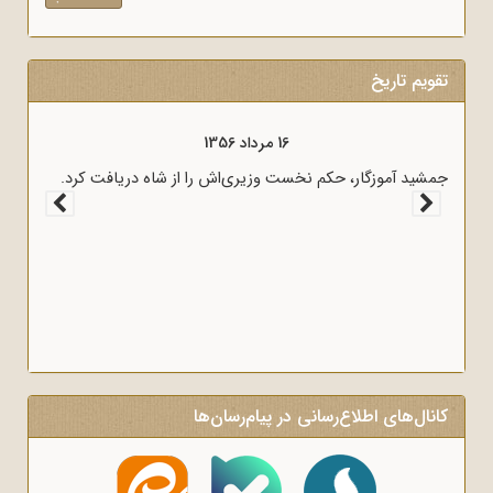
تقویم تاریخ
16 مرداد 1356
یام امام
جمشید آموزگار، حکم نخست وزیری‌اش را از شاه دریافت کرد.
های ماه
کانال‌های اطلاع‌رسانی در پیام‌رسان‌ها