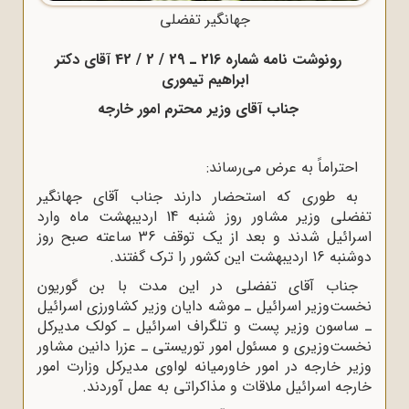
جهانگیر تفضلی
رونوشت نامه شماره 216 ـ 29 / 2 / 42 آقای دکتر
ابراهیم تیموری
جناب آقای وزیر محترم امور خارجه
احتراماً به عرض می‌رساند:
به طوری که استحضار دارند جناب آقای جهانگیر
تفضلی وزیر مشاور روز شنبه 14 اردیبهشت ماه وارد
اسرائیل شدند و بعد از یک توقف 36 ساعته صبح روز
دوشنبه 16 اردیبهشت این کشور را ترک گفتند.
جناب آقای تفضلی در این مدت با بن گوریون
نخست‌وزیر اسرائیل ـ موشه دایان وزیر کشاورزی اسرائیل
ـ ساسون وزیر پست و تلگراف اسرائیل ـ کولک مدیرکل
نخست‌وزیری و مسئول امور توریستی ـ عزرا دانین مشاور
وزیر خارجه در امور خاورمیانه لواوی مدیرکل وزارت امور
خارجه اسرائیل ملاقات و مذاکراتی به عمل آوردند.