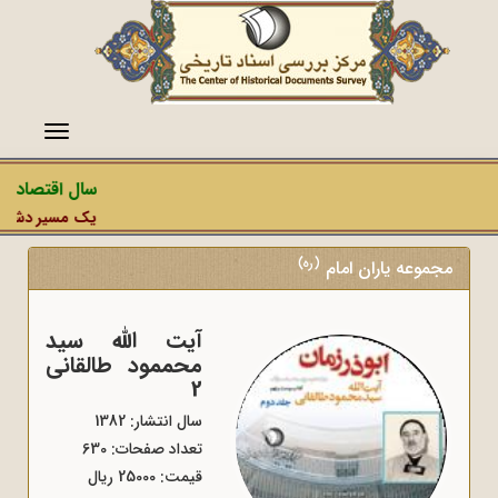
منو
سال اقتصاد م
یک مسیر دشمن، ع
(ره)
مجموعه یاران امام
آیت الله سید
محممود طالقانی
2
سال انتشار: 1382
تعداد صفحات: 630
قیمت: 25000 ریال