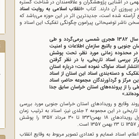
می در آشنایی پژوهشگران و علاقه‌مندان در شناخت گستره
 پیروزی آن دارند. کتاب «
انقلاب اسلامی به روایت اسناد
زیور طبع آراسته شده است، جدیدترین اثر در این حوزه می‌باشد که
در سخن ناشر توضیحاتی پیرامون چگونگی تفکیک این اسناد و
«تاریخ تشکیل استان خراسان جنوبی به سال 1382 هجری شمسی برمی‌گردد و طی
ان جنوبی و بالتبع سازمان اطلاعات و امنیت
ت
ه در محدوده زمانی مورد نظر، تحت پوشش
‌) بوده است. مرکز بررسی اسناد تاریخی، با در نظر گرفتن
نتشار اسناد ساواک نموده است؛ درباره استان
کیک و دسته‌بندی اسناد این استان از اسناد
م
ن مرکز و گردآورندگان مجموعه حاضر، اسناد
ن
ا
 را از پرونده‌های استان خراسان سابق جدا
ه‌اند.»
وند وقایع و رویدادهای استان خراسان جنوبی مورد بررسی
قرار گرفته‌اند. به روال سایر آثار مرکز بررسی اسناد تاریخی در این مجموعه 2 جلدی نیز، اسناد به ترتیب زمان
وقوع و حدوث رویدادها تنظیم شده‌اند. جلد اول رویدادهای 18 بهمن1331 تا 30 مرداد 1357 را پوشش
لام، اسناد ضمایم و تعدادی تصویر مربوط به وقایع انقلاب