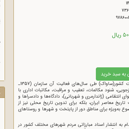
چ
غ
978600
ت
آ
یال
م
ش
ح
 به سبد خرید
اسناد برجای مانده از سازمان اطلاعات و امنیت کشور(ساواک) طی سال‌های فعالیت آن سازمان (1357ـ
ازجویی، شنود مکالمات، تعقیب و مراقبت، مکاتبات اداری با
ر
ی انتظامی (ژاندارمری و شهربانی)، دادگاه‌ها و دادسراها و
تاریخ معاصر ایران، بلکه برای تدوین تاریخ محلی نیز از
 به‌ویژه برای مناطق دور از پایتخت و شهرها و روستاهای
ام به انتشار اسناد مبارزاتی مردم شهرهای مختلف کشور در