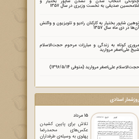
گونگی انتخاب شدن و نشدن شاپور بختیار و
لامحسین صدیقی به نخست وزیری در سال 1357
وهین شاپور بختیار به کارکنان رادیو و تلویزیون و واکنش
ن‌ها در دی ماه سال 1357
روری کوتاه به زندگی و مبارزات مرحوم حجت‌الاسلام
یخ علی‌اصغر مروارید
جت‌الاسلام علی‌اصغر مروارید (متوفی 1396/5/14)
وزشمار اسنادی
15 مرداد
تلاش برای پایین کشیدن
عکس‌های محمدرضا
پهلوی به وسیله‌ی طرفداران