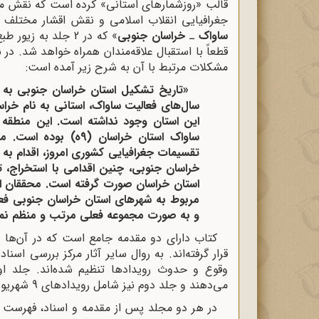
قالب «روزشمارهای استانی» کرده است که نقش مه
جغرافیایی انقلاب اسلامی و نقش اقشار مختلف در
ساواک
ـ
خراسان جنوبی
» که در 2 جلد به 
قطعاً با استقبال علاقه‌مندان همراه خواهد شد. 
مشکلات مرتبط با آن به شرح زیر آمده است:
سال‌های فعالیت ساواک، استانی به نام خراس
این استان وجود نداشته است. این منطق
ساواک استان خراسان (9ه
تقسیمات جغرافیایی کشوری امروز، اقدام به ا
خراسان جنوبی، چنین اقدامی با استخراج، تف
استان خراسان صورت گرفته است. محققان ای
مربوط به شهرهای استان خراسان جنوبی فعلی
و به صورت مجموعه فعلی مرتب و منظم نمود
کتاب دارای دو مقدمه جامع است که در آن‌ها ر
می‌دهند و جلد دوم نیز شامل رویدادهای 9 شهریور 1357 تا 23 بهمن 1357 است.
در هر دو مجلد پس از مقدمه و اسناد، فهرست اع