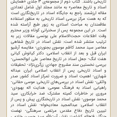
تاریخی باشند. کتاب دوم از مجموعه‌ی 3 جلدی «همایش
اسناد و تاریخ معاصر» به مانند مجلد اول شامل تعدادی
مقاله ارزشمند راجع به جایگاه اسناد در تاریخ‌نگاری است
که به همت مرکز بررسی اسناد تاریخی به منظور استفاده
علاقمندان به مباحث اسنادی به زیور طبع آراسته شده
است. در این مجموعه پس از سخنرانی کوتاه وزیر محترم
وقت اطلاعات حجت‌الاسلام علی یونسی مقالات زیر به
ترتیب منتشر شده است: نقش اسناد در تاریخ شفاهی
معاصر: سید محمد کاظم موسوی بجنوردی- مقایسه آرشیو
ایران قبل و بعد از انقلاب اسلامی: دکتر کیانوش کیانی
هفت لنگ- جعل اسناد در تاریخ معاصر: علی ابوالحسنی-
بررسی نخستین سند مشروح جهادی: زرگری‌نژاد- تحقیقات
و اسناد تاریخی پس از انقلاب اسلامی ایران: عبداله
شهبازی- اهمیت اسناد و ضرورت تمرکز اسناد کشور: صدر
واثقی- نقش اسناد در بررسی‌های تاریخی: موسی حقانی-
راهیابی اسناد به فرهنگ عمومی: هدایت اله بهبودی-
مروری بر خاطرات کمیته مشترک ضد خرابکاری: سید
محمد موسوی- نقش اسناد در تاریخنگاری پیش و پس از
انقلاب اسلامی: عبدالمجید معادیخواه- نقش اسناد در
تبیین تاریخ دفاع مقدس: مرتضی سرهنگی- نهضت
جنگل: فتح‌اله کشاورز- نقش آیت‌الله سید حسین خادمی