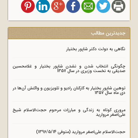
جدیدترین مطالب
نگاهی به دولت دکتر شاپور بختیار
چگونگی انتخاب شدن و نشدن شاپور بختیار و غلامحسین
صدیقی به نخست وزیری در سال 1357
توهین شاپور بختیار به کارکنان رادیو و تلویزیون و واکنش آن‌ها در
دی ماه سال 1357
مروری کوتاه به زندگی و مبارزات مرحوم حجت‌الاسلام شیخ
علی‌اصغر مروارید
حجت‌الاسلام علی‌اصغر مروارید (متوفی 1396/5/14)