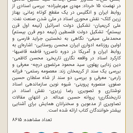
در نهضت 15 خرداد: مهدی مهرعلیزاده- بررسی اسنادی از
روابط ایران و انگلیس در یک مقطع کوتاه زمانی: بهناز
زرین کلک- نقش محوری اسناد در ملی شدن صنعت نفت:
علی کریمیان- تشکیل دولت اسرائیل (نیمه اول قرن
بیستم)- تشکیل دولت فلسطین (نیمه دوم قرن بیستم)
محمدعلی سیفی- نگاهی به نخستین جراید فارسی و
اولین روزنامه ادواری ایران: محسن روستایی- اشاره‌ای به
روابط ایران و آمریکا در دوره ناصری؛ فاطمه قاضیها-
کارکرد اسناد در واقعه نگاری تاریخی: محسن کاظمی-
دین زدایی پهلوی: سید محمود مرتضوی درچه- معرفی و
بررسی یک سند از کریمخان زند: معصومه رستمی- فرزانه
زارعی- معرفی و بررسی دو سند از شاه سلطان حسین
صفوی: منصوره پروینی- شیوه نوین سازماندهی اسناد
نوشتاری و تصویری: رضا زریری- نقش اسناد در
تاریخنگاری؛ پروانه حسین عبداله. در انتهای مقالات
تصاویری از مدعوین و سخنرانان همایش برای آشنایی
بیشتر خوانندگان کتاب ارائه شده است.
تعداد مشاهده: 8615