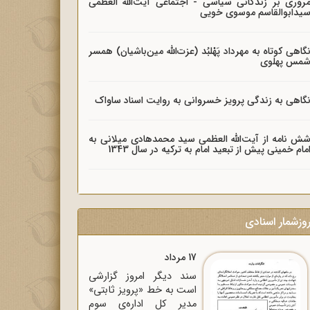
روری بر زندگانی سیاسی - اجتماعی آیت‌الله العظمی
یدابوالقاسم موسوی خویی
گاهی کوتاه به مهرداد پَهْلبُد (عزت‌الله مین‌باشیان) همسر
مس پهلوی
گاهی به زندگی پرویز خسروانی به روایت اسناد ساواک
ش نامه از آیت‌الله العظمی سید محمدهادی میلانی به
مام خمینی پیش از تبعید امام به ترکیه در سال 1343
وزشمار اسنادی
17 مرداد
سند دیگر امروز گزارشی
است به خط «پرویز ثابتی»
مدیر کل اداره‌ی سوم