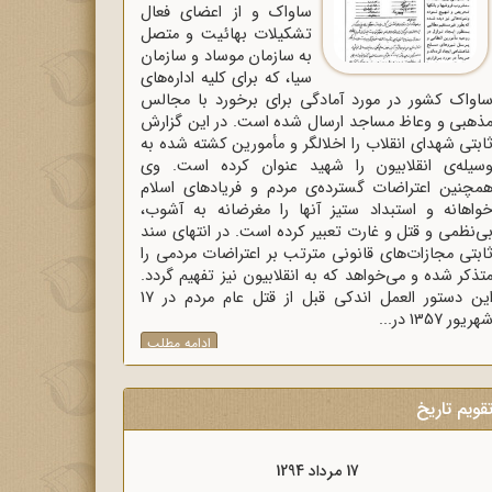
ساواک و از اعضای فعال
تشکیلات بهائیت و متصل
به سازمان موساد و سازمان
سیا، که برای کلیه اداره‌های
اواک‌ کشور در مورد آمادگی برای برخورد با مجالس
ذهبی و وعاظ مساجد ارسال شده است. در این گزارش
ابتی شهدای انقلاب را اخلالگر و مأمورین کشته شده به
سیله‌ی انقلابیون را شهید عنوان کرده است. وی
مچنین اعتراضات گسترده‌ی مردم و فریادهای اسلام
واهانه و استبداد ستیز آنها را مغرضانه به آشوب،
ی‌نظمی و قتل و غارت تعبیر کرده است. در انتهای سند
ابتی مجازات‌های قانونی مترتب بر اعتراضات مردمی را
تذکر شده و می‌خواهد که به انقلابیون نیز تفهیم گردد.
این دستور العمل اندکی قبل از قتل عام مردم در 17
هریور 1357 در...
ادامه مطلب
قویم تاریخ
17 مرداد 1294