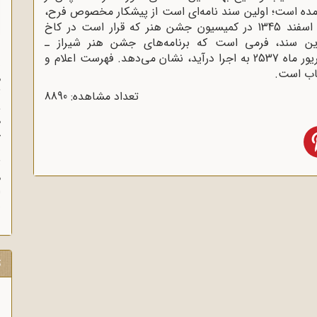
مده است؛ اولین سند نامه‌ای است از پیشکار مخصوص فرح،
فضل‌الله نبیل به علم که در روز یکشنبه چهاردهم اسفند 1345 در کمیسیون جشن هنر که قرار است در کاخ
ین سند، فرمی است که برنامه‌های جشن هنر شیراز ـ
تخت‌جمشید ـ را که قرار بود در تاریخ 12 تا 21 شهریور ماه 2537 به اجرا درآید، نشان می‌دهد. فهرست اعلام و
س
تاب است.
م
ث
تعداد مشاهده: 8890
و
ه
خ
ب
ث
م
ش
ت