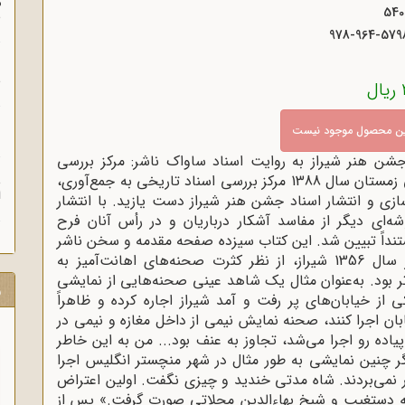
م
س
978-964-579
ن
ش
ن
این محصول موجود نیست
جشن هنر شیراز به روایت اسناد ساواک ناشر: مرکز بررسی
اسناد تاریخی زمستان سال 1388 مرکز بررسی اسناد تاریخی به جمع‌آوری،
ش
ا
ازی و انتشار اسناد جشن هنر شیراز دست یازید. با انتشار
شه‌ای دیگر از مفاسد آشکار درباریان و در رأس آنان فرح
تنداً تبیین شد. این کتاب سیزده صفحه مقدمه و سخن ناشر
دارد که در بخشی از آن می‌خوانیم: «جشن هنر سال 1356 شیراز، از نظر کثرت صحنه‌های اهانت‌آمیز به
تر بود. به‌عنوان مثال یک شاهد عینی صحنه‌هایی از نمایشی
ر
ی از خیابان‌های پر رفت و آمد شیراز اجاره کرده و ظاهراً
یابان اجرا کنند، صحنه نمایش نیمی از داخل مغازه و نیمی در
پیاده‌ رو اجرا می‌شد، تجاوز به عنف بود... من به این خاطر
گر چنین نمایشی به طور مثال در شهر منچستر انگلیس اجرا
 نمی‌بردند. شاه مدتی خندید و چیزی نگفت. اولین اعتراض
الله دستغیب و شیخ بهاءالدین محلاتی صورت گرفت.» پس از