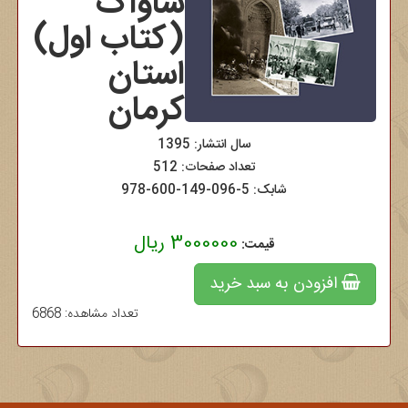
ساواک
(کتاب اول)
استان
کرمان
سال انتشار: 1395
تعداد صفحات: 512
شابک:
978-600-149-096-5
3000000 ریال
قیمت:
افزودن به سبد خرید
تعداد مشاهده: 6868