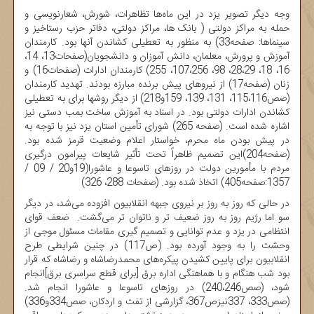
وجه دیگر تصویر یزد در این ماه‌ها تظاهرات، شورش، شعارنویسی و
حمله به مراکز دولتی ( بانک ها، مراکز دولتی، دفاتر حزب رستاخیز و
سینماها: صفحه33) به منظور به تعطیلی کشاندن آنها بود. کارمندان
آموزش و پرورش، معلمان، دانش آموزان و دانشجویان(صفحات13، 14،
16، 18، 28،29، 98، 107،256، 255) کارمندان ادارات (صفحات16) و
زنان (صفحه17) از نیروهای پیش برنده مبارزه بودند. تهدید کارمندان
(صص115،116، 131، 139، 159و218) از دیگر روشها برای به تعطیلی
کشاندن ادارات دولتی بود. در اسناد به آموزش ساخت بمب دستی نیز
اشاره شده است. (صفحه 265) شورای تأمین استان یزد نیز با توجه به
در پیش بودن ماه محرم، خواستار اعلام وضعیت قرمز شده بود.
(صفحه204)این تصمیم ظاهراً تحت تأثیر شایعات پیرامون درگیری
مردم با مأمورین دولت در روزهای تاسوعا و عاشورا(19و20 / 09 /
1357:صفحه405) اتخاذ شده بود. (صفحات 288، 326)
در حالی که روز به روز بر نیروی جبهه انقلابیون افزوده می‌شد، در دیگر
سو اما رژیم روز به روز ضعیف تر و ناتوان تر می‌گشت. ضعف قوای
انتظامی در یزد و عدم توانایی و تصمیم گیری مقامات مسئول موجی از
وحشت را به وجود آورده بود. (ص117) در چنین شرایطی طرح
انقلابیون برای پایین کشیدن پیکره‌های محمدرضاشاه و رضاشاه که قرار
بود شب هنگام و با هماهنگی اداره برق [برای قطع سراسری برق]انجام
شود، (صص240،246) در روزهای تاسوعا و عاشورا انجام شد.
(صص333، 337نیزص367، گزارشی از تفت و اردکان، صص334و336)