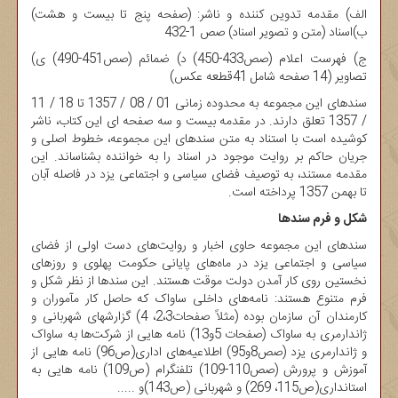
الف) مقدمه تدوین کننده و ناشر: (صفحه پنج تا بیست و هشت)
ب)اسناد (متن و تصویر اسناد) صص 1-432
ج) فهرست اعلام (صص433-450) د) ضمائم (صص451-490) ی)
تصاویر (14 صفحه شامل 41قطعه عکس)
سندهای این مجموعه به محدوده زمانی 01 / 08 / 1357 تا 18 / 11
/ 1357 تعلق دارند. در مقدمه بیست و سه صفحه ای این کتاب، ناشر
کوشیده است با استناد به متن سندهای این مجموعه، خطوط اصلی و
جریان حاکم بر روایت موجود در اسناد را به خواننده بشناساند. این
مقدمه مستند، به توصیف فضای سیاسی و اجتماعی یزد در فاصله آبان
تا بهمن 1357 پرداخته است.
شکل و فرم سندها
سندهای این مجموعه حاوی اخبار و روایت‌های دست اولی از فضای
سیاسی و اجتماعی یزد در ماه‌های پایانی حکومت پهلوی و روزهای
نخستین روی کار آمدن دولت موقت هستند. این سندها از نظر شکل و
فرم متنوع هستند: نامه‌های داخلی ساواک که حاصل کار مآموران و
کارمندان آن سازمان بوده (مثلاً صفحات2،3، 4) گزارشهای شهربانی و
ژاندارمری به ساواک (صفحات 5و13) نامه هایی از شرکت‌ها به ساواک
و ژاندارمری یزد (صص8و95) اطلاعیه‌های اداری(ص96) نامه هایی از
آموزش و پرورش (صص110-109) تلفنگرام (ص109) نامه هایی به
استانداری(ص115، 269) و شهربانی (ص143)و .....