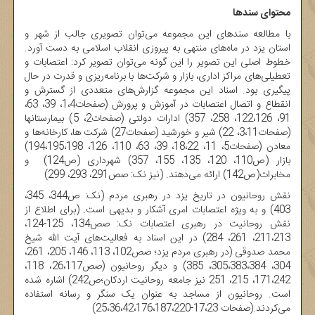
محتوای سندها
با مطالعه سندهای این مجموعه می‌توان تصویری جالب از شهر و
استان یزد در ماه‌های منتهی به پیروزی انقلاب اسلامی به دست آورد.
خطوط اصلی این تصویر را این گونه می‌توان تصویر کرد: اعتصابات و
تعطیلی‌های مراکز اداری، بازار و شرکت‌ها با برنامه‌ریزی و قدرت در حال
پیگیری بود. اسناد این مجموعه گزارش‌های متعددی از گسترش و
انقطاع و اتصال اعتصابات در آموزش و پرورش (صفحات1،4، 39، 63،
91، 122،126، 258، 357) ادارات دولتی (صفحات2، 5) بیمارستانها
(صفحات3،11، 22) شیر و خورشید (صفحات27) شرکت ها، کارخانه‌ها و
معادن (صفحات5، 11، 18،22، 39، 63، 110، 126، 194،195،198)
بازار (ص110، 120، 135، 155، 357) شهرداری (ص124) و
مخابرات(ص142) ارائه می‌دهند. (نیز نک: صص291، 293، 299)
نقش روحانیون در تاریخ یزد در رهبری مردم (نک: ص344، 345،
403) و به ویژه اعتصابات امری آشکار و بدیهی است. (برای اطلاع از
نقش روحانیت در رهبری اعتصابات نک: صص134، 125-124،
211،213، 261، 284) در این اسناد به فعالیت‌های آیت الله شیخ
محمد صدوقی (در رهبری مردم یزد؛ صص102، 113، 146، 205، 261،
304، 305،383،384، 385) و دیگر روحانیون (صص26،117، 118،
171،242، 215، 251 نیز جامعه روحانیت اردکان؛ص242) اشاره شده
است. روحانیون از مساجد به عنوان یک سنگر و رسانه استفاده
می‌کردند.(صفحات 17،23-25،36،42،176،187،220)