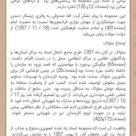
برخی از اسناد این مجموعه به زرتشتی‌های یزد و کردهای عراقی
ساکن یزد (صفحات 12و 135) اشاره دارند.
این مجموعه با پیام تشکر آیت الله صدوقی به والری ژیسکار دستن
جهت سپاسگزاری از مهمان نوازی فرانسوی‌ها نسبت به حضرت امام
(صفحه431) و اعلام حمایت فرهنگیان تفت (18 / 11 / 1357) از
دولت موقت پایان می‌یابد.
اوضاع ساواک
ساواک در آبان ماه 1357، طرح جامع انتقال اسناد به مراکز استان‌ها و
پادگانهای نظامی و مراکز انتظامی محل را در دست اقدام داشت.
(صفحه65) چگونگی برخورد با مهاجمینی که قصد ورود به سازمان را
داشته باشند مورد بحث بود.(صفحات20) در چنین اوضاعی کار برای
مأمورین ساواک سخت شده بود. روحیه کارمندان با تهدیدات مداوم،
بسیار مشوش توصیف شده است. کسب خبر از وضعیت منطقه به
وسیله عوامل ساواک به حداقل رسیده بود. حتی منابع از ملاقات و
تماس تلفنی خودداری می‌کردند. از این رو تصمیم گرفته شد روز 17 /
10 / 1357به تدریج پرونده‌ها و مدارک به شهربانی انتقال داده شود تا
چنانچه اجرای طرح اضطراری لازم شد، مشکلاتی از نظر حفاظتی پیش
نیاید و در صورت لزوم کارمندان نیز در شهربانی مستقر شوند.
(صفحات172و423)
واقعیت آن است که مجموعه اسناد یاد شده تصویری متنوع و جذاب از
تاریخ یزد طی ماه‌های آبان تا بهمن 1357 را به نمایش می‌گذارند.