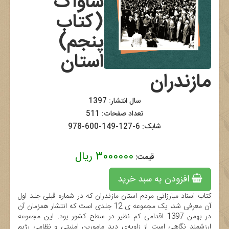
ساواک
(کتاب
پنجم)
استان
مازندران
سال انتشار: 1397
تعداد صفحات: 511
شابک:
978-600-149-127-6
3000000 ریال
قیمت:
افزودن به سبد خرید
کتاب اسناد مبارزاتی مردم استان مازندران که در شماره قبلی جلد اول
آن معرفی شد، یک مجموعه ی 12 جلدی است که انتشار همزمان آن
در بهمن 1397 اقدامی کم نظیر در سطح کشور بود. این مجموعه
ارزشمند نگاهی است از زاویه‌ی دید مامورین امنیتی و نظامی رژیم