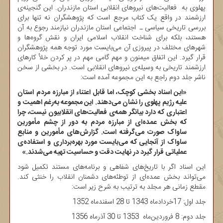
پهلوی به فعالیت‌های نیروهای انقلابی استان مازندران. این گنجینه‌ی
ارزشمند در واقع یک کتاب مرجع است که پژوهشگران نه تنها برای
بررسی تاریخی سیاسی ـ اجتماعی استان مازندران نیازمند رجوع به آن
هستند، بلکه برای شناخت انقلاب اسلامی ایران و نقش گروه‌ها و
شهرهای مختلف در پیروزی آن می‌بایست مورد توجه همه پژوهشگران
قرار گیرد. این اتفاق میمنون و مهم گامی مهم در پر کردن خلأ کارهای
ارزشمند تاریخی به وسیله‌ی نیروهای انقلابی است. در بخشی از سخن
ناشر جلد دوم راجع به این مجموعه آمده است:
«این اسناد بخشی کوچک، اما قابل اعتناء از مبارزه مردم استان
علیه رژیم پهلوی را نشان می‌دهند. این مجموعه به‌رغم اهمیت و
اعتباری که دارد بیانگر همه‌ی فعالیت‌های انقلابیون نیست، چرا
که بخش عمده‌ای از مبارزه مردم به دور از چشم مأمورین
ساواک صورت می‌گرفته است. گزارش‌های مأمورین و منابع
ساواک از آنجایی که می‌بایست مورد بهره‌برداری و استفاده‌ی
عملیاتی قرار گیرد در نهایت دقت و حساسیت تهیه می‌شدند.»
این اسناد اگر با تاریخ‌های شفاهی و برنامه‌های مستند تکمیل شود
می‌تواند بخش عمده‌ای از توطئه‌های دشمنان انقلاب را خنثی کند.
مقطع زمانی هر مجلد به ترتیب به شرح زیر است:
جلد اول: 17خردادماه 1343 تا 28 اسفندماه 1352
جلد دوم: 8 فروردین‌ماه 1353 تا 30 آذر‌ماه 1356