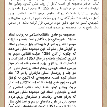
کتاب حاضر مجموعه ای است کامل از روند شکل گیری، ویژگی ها،
ابزارها، و اقدامات مردم شهر بابل ازآبان 1356 تا بهمن 1357 علیه رژیم
پهلوی. بی‌تردید شناخت رویداد عظیمی چون انقلاب اسلامی ایران
کامل نخواهد شد؛ مگر آنکه روند این حرکت عظیم در همه‌ی استان‌ها و
شهرهای کشور به طور دقیق مورد بررسی قرار گرفته باشد. در سخن
ناشر راجع به این مجموعه دو جلدی آمده است:
«مجموعه دو جلدی «انقلاب اسلامی به روایت اسناد
ساواک: شهرستان بابل» نگاهی است به سیر مبارزات
مردم انقلابی و شجاع شهرستان بابل براساس اسناد
و گزارش‌های ساواک. این مجموعه نشان می‌دهد
که چگونه از آبان 1356 حرکت انقلابی مردم به
تدریج گسترش یافته و در سال 1357 با اعتراضات و
اعتصابات تا براندازی رژیم ادامه یافته است. مرکز
بررسی اسناد تاریخی پیشتر اسناد روزشمار ساری در
دو جلد و روزشمار استان مازندران را در 12 جلد
منتشر کرده است. مجموعه‌ای که اکنون به توفیق
الهی به زیور طبع آراسته شده است تلاشی است در
جهت روشن کردن همه ابعاد انقلاب اسلامی در
استان مازندران. اسناد این مجموعه نشان می‌دهد
که به‌رغم همه‌ی ارعاب‌ها و فشارهای رژیم، مردم
مومن بابل در طول ماه‌های پر بیم و امید آبان سال
1356 تا بهمن 1357 تحقق اندیشه‌های امام(ره)