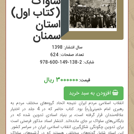
ساواک
(کتاب اول)
استان
سمنان
سال انتشار: 1398
تعداد صفحات: 624
شابک:
978-600-149-138-2
3000000 ریال
قیمت:
افزودن به سبد خرید
انقلاب اسلامی مردم ایران نتیجه اتحاد گروه‌های مختلف مردم به
رهبری امام خمینی(ره) بود. کتاب حاضر که در 4 جلد در اختیار
علاقه‌مندان قرار گرفته است، بر بنیاد اسنادی تدوین شده که در
بایگانی‌های ساواک بر جای مانده‌اند. انتشار اسناد مذکور فرصتی است
برای تدوین چگونگی شکل‌گیری انقلاب اسلامی ایران در سراسر کشور.
این اسناد شامل گونه‌های مختلفی هستند که در آرشیوهای ساواک