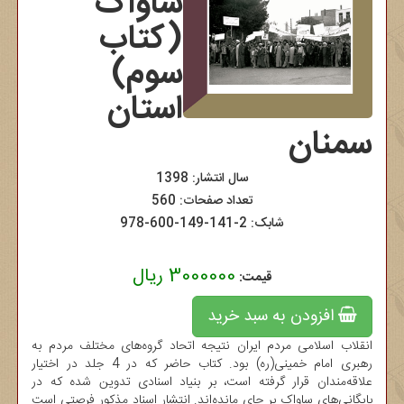
ساواک
(کتاب
سوم)
استان
سمنان
سال انتشار: 1398
تعداد صفحات: 560
شابک:
978-600-149-141-2
3000000 ریال
قیمت:
افزودن به سبد خرید
انقلاب اسلامی مردم ایران نتیجه اتحاد گروه‌های مختلف مردم به
رهبری امام خمینی(ره) بود. کتاب حاضر که در 4 جلد در اختیار
علاقه‌مندان قرار گرفته است، بر بنیاد اسنادی تدوین شده که در
بایگانی‌های ساواک بر جای مانده‌اند. انتشار اسناد مذکور فرصتی است