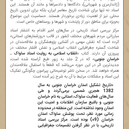
(ژاندارمری و شهربانی)، دادگاه‌ها و دادسراها و مانند آن هستند. این
اسناد نه تنها برای شناخت تاریخ معاصر ایران، بلکه برای تدوین تاریخ
محلی نیز از اهمیت زیادی برخوردار هستند. حساسیت این موضوع
به‌ویژه برای مناطق دور از پایتخت و شهرها و روستاهای خاص است.
مرکز بررسی اسناد تاریخی در سال‌های اخیر اقدام به انتشار اسناد
مبارزاتی مردم شهرهای مختلف کشور در قالب «روزشمارهای استانی»
کرده است که نقش مهمی در آشنایی پژوهشگران و علاقه‌مندان در
شناخت گستره جغرافیایی انقلاب اسلامی و نقش اقشار مختلف در
پیروزی آن دارند. کتاب «
انقلاب اسلامی به روایت اسناد ساواک
ـ
خراسان جنوبی
» که در 2 جلد به زیور طبع آراسته شده است،
جدیدترین اثر در این حوزه می‌باشد که قطعاً با استقبال علاقه‌مندان
همراه خواهد شد. در سخن ناشر توضیحاتی پیرامون چگونگی تفکیک
این اسناد و مشکلات مرتبط با آن به شرح زیر آمده است:
«تاریخ تشکیل استان خراسان جنوبی به سال
1382 هجری شمسی برمی‌گردد و طی
سال‌های فعالیت ساواک، استانی به نام خراسان
جنوبی و بالتبع سازمان اطلاعات و امنیت این
استان وجود نداشته است. این منطقه در محدوده
زمانی مورد نظر، تحت پوشش ساواک استان
خراسان (9ه‌) بوده است. مرکز بررسی اسناد
تاریخی، با در نظر گرفتن تقسیمات جغرافیایی