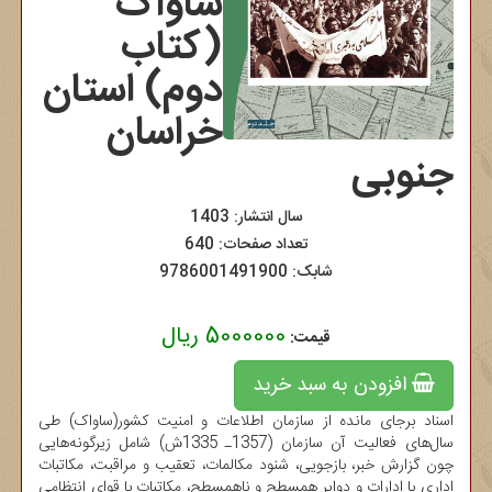
ساواک
(کتاب
دوم) استان
خراسان
جنوبی
سال انتشار: 1403
تعداد صفحات: 640
شابک:
9786001491900
5000000 ریال
قیمت:
افزودن به سبد خرید
اسناد برجای مانده از سازمان اطلاعات و امنیت کشور(ساواک) طی
سال‌های فعالیت آن سازمان (1357ـ 1335ش) شامل زیرگونه‌هایی
چون گزارش خبر، بازجویی، شنود مکالمات، تعقیب و مراقبت، مکاتبات
اداری با ادارات و دوایر همسطح و ناهمسطح، مکاتبات با قوای انتظامی