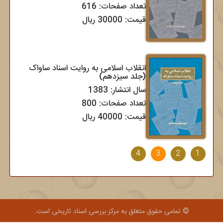
تعداد صفحات: 616
قیمت: 30000 ریال
انقلاب اسلامی به روایت اسناد ساواک
(جلد سیزدهم)
سال انتشار: 1383
تعداد صفحات: 800
قیمت: 40000 ریال
4
3
2
1
© تمامی حقوق متعلق به مرکز بررسی اسناد تاریخی است.