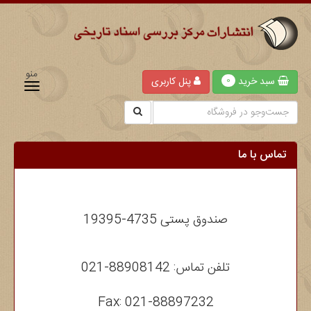
منو
سبد خرید
پنل کاربری
0
تماس با ما
صندوق پستی 4735-19395
تلفن تماس: 88908142-021
Fax: 021-88897232