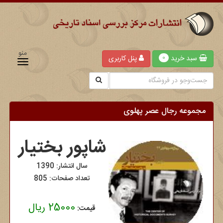
منو
سبد خرید
پنل کاربری
0
مجموعه رجال عصر پهلوی
شاپور بختیار
سال انتشار: 1390
تعداد صفحات: 805
25000 ریال
قیمت: