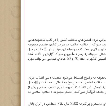
ارزاتی مردم استان‌های مختلف کشور را در قالب مجموعه‌هایی
ک» تقدیم علاقه‌مندان به تاریخ معاصر و انقلاب اسلامی نماید. تاکنون علاوه بر 25 جلد مربوط به روایت ساواک از انقلاب اسلامی در سراسر کشور، چندین مجموعه
استانی شامل ده‌ها جلد کتاب اسنادی به زیور طبع آراسته شده است که مورد استقبال قرار گرفته‌اند. انقلاب اسلامی در استان خراسان رضوی جدیدترین اثری است که به وسیله این مرکز و در 21 جلد در سال
‌سنگ نگاهی است به مبارزات مردم استان خراسان رضوی بین سال های 1341 تا 1357 که به در پرونده‌های مربوطه به وسیله مأمورین ساواک گزارش و اقدام شده
است. این مجموعه 21 جلدی منبع کم نظیری است که نه تنها برای استان خراسان رضوی، بلکه برای شناخت تاریخ تحولات سیاسی، اجتماعی و امنیتی کشور در دهه 40 و 50 هجری شمسی می‌تواند مورد
ین مجموعه به وضوح استنباط می‌شود ماهیت دینی انقلاب مردم
ایران و رهبری بی‌چون و چرای حضرت امام خمینی(ره) است. به همین دلیل این مجموعه علاوه بر این که یک مرجع اسنادی ارزشمند برای شناخت انقلاب اسلامی است، پاسخ به کسانی است که در 40 سال
ه درستی دریافته‌اند که تحریف تاریخ انقلاب اسلامی یکی از
معه فروگذار نمی‌‌کنند. انتشار مجموعه «انقلاب اسلامی به
اسناد این مجموعه نشان می‌دهند که چگونه نیروهای پیرو خط امام در استان خراسان رضوی همسو با سایر نقاط کشور توانسته‌اند در طول مبارزه‌ای مستمر و پی‌گیر به 2500 سال نظام سلطنتی در ایران پایان