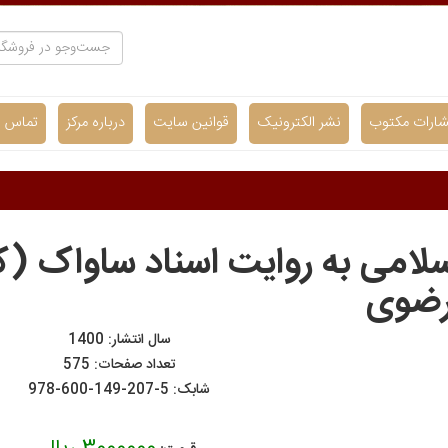
شارات مکتوب
نشر الکترونیک
قوانین سایت
درباره مرکز
تماس با
سلامی به روایت اسناد ساواک (ک
رضوی
سال انتشار: 1400
تعداد صفحات: 575
شابک:
978-600-149-207-5