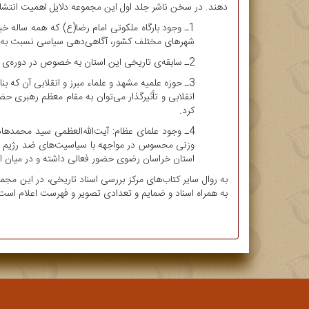
دهند. در سخن ناشر جلد اول این مجموعه دلایل اهمیت انتش
1ـ وجود بارگاه ملکوتی امام رضا(ع) که همه ساله خی
شهرهای مختلف کشور، آگاهی‌دهی سیاسی نسبت به ام
2ـ سابقه‌ی تاریخی این استان به خصوص در دوره‌ی معاصر که اوج آن را در ماجرای مسجد گوهرشاد می‌توان مشاهده کرد.
3ـ حوزه علمیه مشهد و علماء مبرز و انقلابی آن که ب
انقلابی و تأثیرگذار می‌توان به مقام معظم رهبری ح
کرد.
4ـ وجود علمای عظام: آیت‌الله‌العظمی سید محمدهاد
استان خراسان رضوی حضور فعالی داشته و در میان ا
به روال سایر کتاب‌های مرکز بررسی اسناد تاریخی، در این مج
به همراه اسناد و ضمایم و تعدادی تصویر و فهرست اعلام است