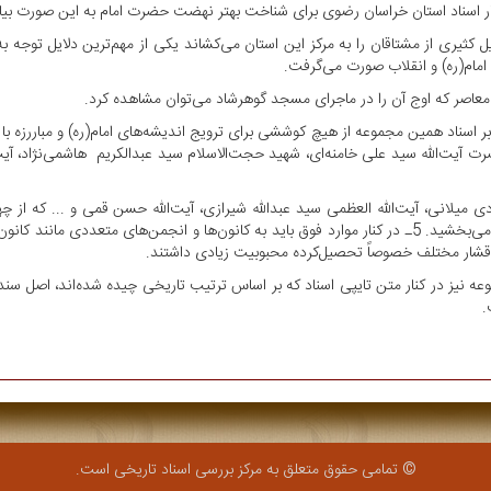
ار اسناد استان خراسان رضوی برای شناخت بهتر نهضت حضرت امام به این صورت بی
ل کثیری از مشتاقان را به مرکز این استان می‌کشاند یکی از مهم‌ترین دلایل توجه ب
ام(ره) و انقلاب صورت می‌‌گرفت.
نابر اسناد همین مجموعه از هیچ کوششی برای ترویج اندیشه‌های امام(ره) و مباررزه ب
ضرت آیت‌الله سید علی خامنه‌ای، شهید حجت‌الاسلام سید عبدالکریم هاشمی‌نژاد، آی
ی میلانی، آیت‌الله العظمی سید عبدالله شیرازی، آیت‌الله حسن قمی و ... که از چه
وزنی محسوس در مواجهه با سیاسیت‌های ضد رژیم می‌بخشید. 5ـ در کنار موارد فوق باید به کانون‌ها و ان
قشار مختلف خصوصاً تحصیل‌کرده محبوبیت زیادی داشتند.
موعه نیز در کنار متن تایپی اسناد که بر اساس ترتیب تاریخی چیده شده‌اند، اصل سن
.
© تمامی حقوق متعلق به مرکز بررسی اسناد تاریخی است.