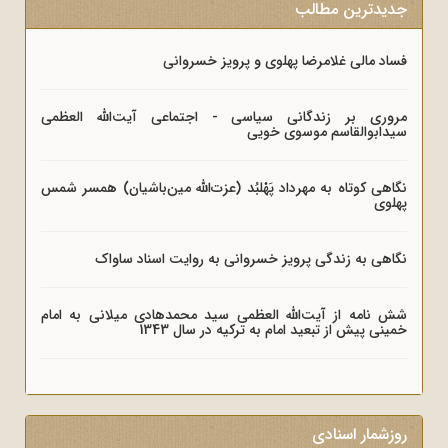
جدیدترین مطالب
فساد مالی غلامرضا پهلوی و پرویز خسروانی
مروری بر زندگانی سیاسی - اجتماعی آیت‌الله العظمی
سیدابوالقاسم موسوی خویی
نگاهی کوتاه به مهرداد پَهْلبُد (عزت‌الله مین‌باشیان) همسر شمس
پهلوی
نگاهی به زندگی پرویز خسروانی به روایت اسناد ساواک
شش نامه از آیت‌الله العظمی سید محمدهادی میلانی به امام
خمینی پیش از تبعید امام به ترکیه در سال 1343
روزشمار اسنادی