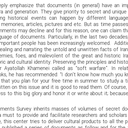
ply emphasize that documents (in general) have an impo
 era and generation. They give priority to secret and uniq
ating historical events can happen by different langua
, memories, articles, pictures and etc. But as time passe
ments may decline and for this reason, one can claim tha
nguage of documents. Particularly, in the last two decade
portant people has been increasingly welcomed. Addition
aling and narrating the untold and unwritten facts of Ira
nemies, foes, and malevolent of the great and historic Ir
ic and cultural identity. Preserving the principles and histo
r Ayatollah Khamenei called as “soft warfare”. In rela
ooks, he has recommended: “I don't know how much you 
 that you plan for your free time in summer to study a ti
en on this issue and it is good to read them. Of course, 
 to this big glory and honor it or write about it; because
uments Survey inherits masses of volumes of secret d
 a must to provide and facilitate researchers and schola
, this center tries to deliver cultural products to all the