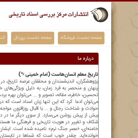
صفحه نخست فروشگاه
صفحه نخست پورتال
انت
درباره ما
ره
)
تاریخ معلم انسان‌هاست (امام خمینی
پژوهشگران، اندیشمندان و محققان عرصه تاریخ، در ت
پنهان و منحصر به فرد زمان، به دلیل ویژگی‌های خا
تحسین، خاطره، مقاله، تصویر و ... می‌توان بهره بر
می‌توان ادعا کرد که این تنها زبان اسناد است که د،
حوادث و شناخت رجال و ... با اقبال روزافزون مواجه 
بیش از پیش روشن می‌سازد. از سوی دیگر ما در دور
شکاف و تغییر در هویت تاریخی و فرهنگی ما هستند
خامنه‌ای، «عصر جنگ نرم» نامیده شده است. ایشان د
خوانده‌اید. چقدر خوب است که شماها در تابستان ک.