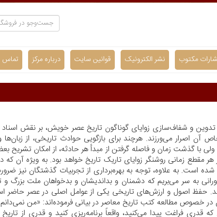
شارات مکتوب
نشر الکترونیک
قوانین سایت
درباره مرکز
تماس با
دوین و شفاف‌سازی زوایای گوناگون تاریخ عصر خویش، بر نقش اسناد به م
ص آن اصرار می‌ورزند. هرچند برای بازگویی حوادث تاریخی، از زبان‌ها
د، ولی با گذشت زمان و فاصله گرفتن از مبدأ هر حادثه، از امکان تشریح
ر هر مقطع زمانی روشنگر زوایای تاریک تاریخ خواهد بود. به ویژه آن که د
شده است. به علاوه، توجه به بهره‌برداری از تجربیات گذشتگان نیز ضرورت ب
انی به سر می‌بریم که دشمنان و بداندیشان و بدخواهان ملت بزرگ و تار
. حفظ اصول و ارزش‌های تاریخی یکی از عوامل اصلی در عصر حاضر است
ر خصوص مطالعه کتب تاریخ معاصر در بیانی فرموده‌اند: «من نمی‌دانم شم
ه قدری فراغت پیدا می‌کنید، واقعاً برنامه‌ریزی کنید و قدری از تاریخ