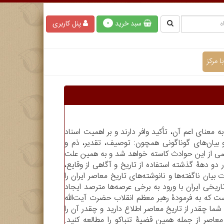
سبد خرید
پنل کاربری
0
 مرکز
عنای اعم آن، تأکید وافر دارند و بر اهمیت اسناد
 و بیان‌های گوناگونی همچون: توصیف، تقدیر، ذم و
 بعضی از این حوادث کاسته خواهد شد و به همین علت
ر دو دهۀ گذشته استفاده از تاریخ و آگاهی از وقایع
یان ناگفته‌ها و نانوشته‌های تاریخ معاصر ایران را
یخی ایران با ورود به برخی عرصه‌ها مترصد ایجاد
 که به فرمودۀ رهبر معظم انقلاب حضرت آیت‌الله
ا چقدر از تاریخ معاصر اطلاع دارید و چقدر آن را
 معاصر از جمله همین قضیۀ تنباکو را مطالعه کنید