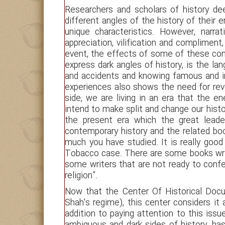
Researchers and scholars of history dee
different angles of the history of their
unique characteristics. However, narr
appreciation, vilification and compliment
event, the effects of some of these com
express dark angles of history, is the la
and accidents and knowing famous and im
experiences also shows the need for reve
side, we are living in an era that the e
intend to make split and change our histor
the present era which the great leade
contemporary history and the related b
much you have studied. It is really good
Tobacco case. There are some books writt
some writers that are not ready to confess
religion”.
Now that the Center Of Historical Doc
Shah's regime), this center considers it
addition to paying attention to this issue