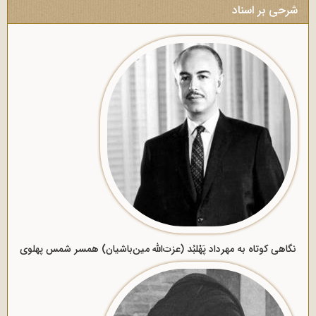
شرحی بر اسناد
نگاهی کوتاه به مهرداد پَهْلبُد (عزت‌الله مین‌باشیان) همسر شمس پهلوی