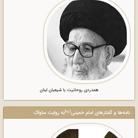
همدردی روحانیت با شیعیان لبنان
(ره)
نامه‌ها و گفتارهای امام خمینی
به روایت ساواک