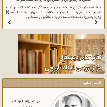
پیشینه خانوادگی پرویز خسروانی و پیوستگی به تشکیلات بهائیت
«پرویز خسروانى» در فروردین 1301ش در تهران به دنیا آمد.[1]
پدرش«میرزا محمدهاشم محلاتى» از مالکین و متنفذین...
آلبوم تصاویر
آیت‌الله العظمی سید