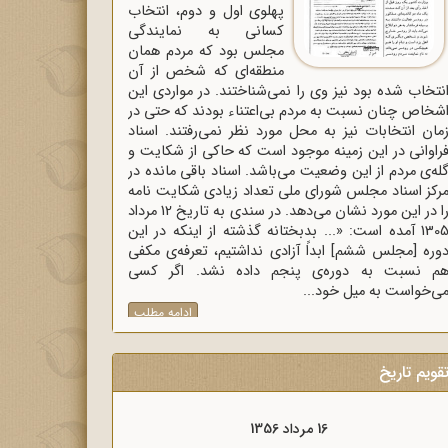
پهلوی اول و دوم، انتخاب
کسانی به نمایندگی
مجلس بود که مردم همان
منطقه‌ای که شخص از آن
نتخاب شده بود نیز وی را نمی‌شناختند. در مواردی این
شخاص چنان نسبت به مردم بی‌اعتناء بودند که حتی در
مان انتخابات نیز به محل مورد نظر نمی‌رفتند. اسناد
راوانی در این زمینه موجود است که حاکی از شکایت و
له‌ی مردم از این وضعیت می‌باشد. اسناد باقی مانده در
رکز اسناد مجلس شورای ملی تعداد زیادی شکایت نامه
را در این مورد نشان می‌دهد. در سندی به تاریخ 12 مرداد
1305 آمده است: «... بدبختانه گذشته از اینکه در این
وره [مجلس ششم] ابداً آزادی نداشتیم، تعرفه‌ی مکفی
م نسبت به دوره‌ی پنجم داده نشد. اگر کسی
ی‌خواست به میل خود...
ادامه مطلب
قویم تاریخ
16 مرداد 1356