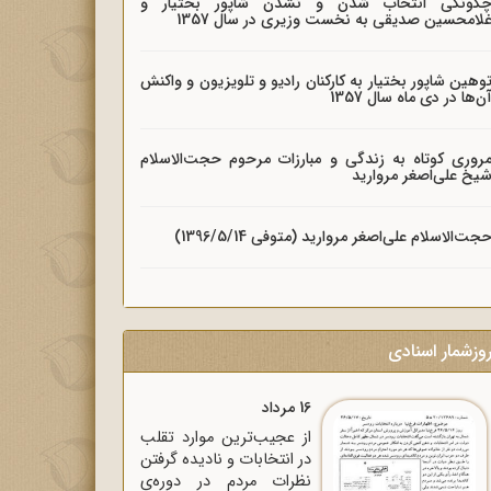
گونگی انتخاب شدن و نشدن شاپور بختیار و
لامحسین صدیقی به نخست وزیری در سال 1357
وهین شاپور بختیار به کارکنان رادیو و تلویزیون و واکنش
ن‌ها در دی ماه سال 1357
روری کوتاه به زندگی و مبارزات مرحوم حجت‌الاسلام
یخ علی‌اصغر مروارید
جت‌الاسلام علی‌اصغر مروارید (متوفی 1396/5/14)
وزشمار اسنادی
16 مرداد
از عجیب‌ترین موارد تقلب
در انتخابات و نادیده گرفتن
نظرات مردم در دوره‌ی