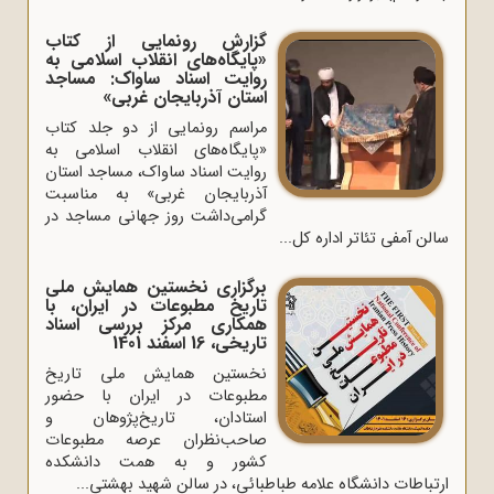
گزارشِ رونمایی از کتاب
«پایگاه‌های انقلاب اسلامی به
روایت اسناد ساواک: مساجد
استان آذربایجان غربی»
مراسم رونمایی از دو جلد کتاب
«پایگاه‌های انقلاب اسلامی به
روایت اسناد ساواک، مساجد استان
آذربایجان غربی» به مناسبت
گرامی‌داشت روز جهانی مساجد در
سالن آمفی تئاتر اداره کل...
برگزاری نخستین همایش ملی
تاریخ مطبوعات در ایران، با
همکاری مرکز بررسی اسناد
تاریخی، 16 اسفند 1401
نخستین همایش ملی تاریخ
مطبوعات در ایران با حضور
استادان، تاریخ‌پژوهان و
صاحب‌نظران عرصه مطبوعات
کشور و به همت دانشکده
ارتباطات دانشگاه علامه طباطبائی، در سالن شهید بهشتی...