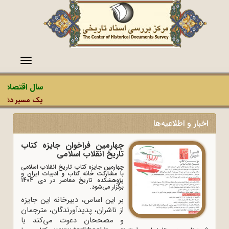
منو
سال اقتصاد مق
یک مسیر دشمن، ع
اخبار و اطلاعیه‌ها
چهارمین فراخوان جایزه کتاب
تاریخ انقلاب اسلامی
چهارمین جایزه کتاب تاریخ انقلاب اسلامی
با مشارکت خانه کتاب و ادبیات ایران و
پژوهشکده تاریخ معاصر در دی 1404
برگزار می‌شود.
بر این اساس، دبیرخانه این جایزه
از ناشران، پدیدآورندگان، مترجمان
و مصححان دعوت می‌کند با