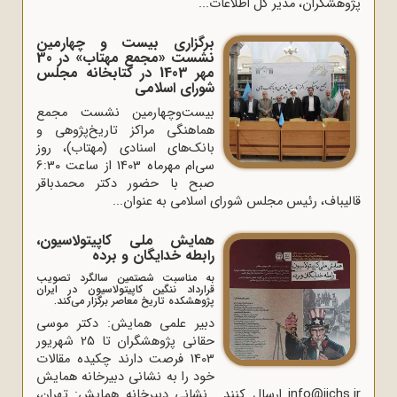
پژوهشگران، مدیر کل اطلاعات...
برگزاری بیست و چهارمین
نشست «مجمع مهتاب» در 30
مهر 1403 در کتابخانه مجلس
شورای اسلامی
بیست‌وچهارمین نشست مجمع
هماهنگی مراکز تاریخ‌پژوهی و
بانک‌های اسنادی (مهتاب)، روز
سی‌ام مهرماه 1403 از ساعت 6:30
صبح با حضور دکتر محمدباقر
قالیباف، رئیس مجلس شورای اسلامی به عنوان...
همایش ملی کاپیتولاسیون،
رابطه خدایگان و برده
به مناسبت شصتمین سالگرد تصویب
قرارداد ننگین کاپیتولاسیون در ایران
پژوهشکده تاریخ معاصر برگزار می‌کند.
دبیر علمی همایش: دکتر موسی
حقانی پژوهشگران تا 25 شهریور
1403 فرصت دارند چکیده مقالات
خود را به نشانی دبیرخانه همایش
info@iichs.ir ارسال کنند. نشانی دبیرخانه همایش: تهران،