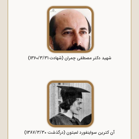
شهید دکتر مصطفی چمران (شهادت 1360/3/31)
آن کترین سواینفورد لمبتون (درگذشت 1387/3/30)