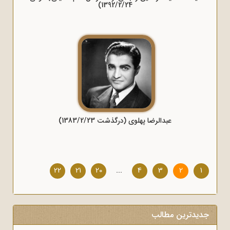
1392/2/24)
عبدالرضا پهلوی (درگذشت 1383/2/23)
22
21
20
...
4
3
2
1
جدیدترین مطالب