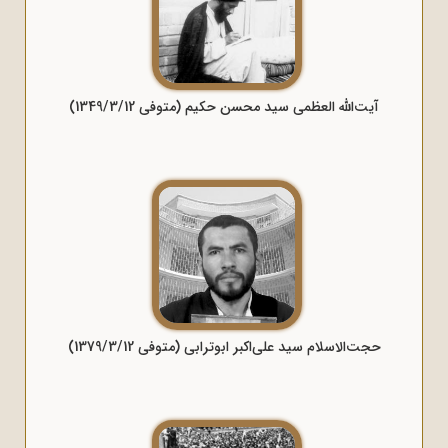
آیت‌الله العظمی سید محسن حکیم (متوفی 1349/3/12)
حجت‌الاسلام سید علی‌اکبر ابوترابی (متوفی 1379/3/12)