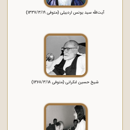
آیت‌الله سید یونس اردبیلی (متوفی 1337/3/19)
شیخ حسین لنکرانی (متوفی 1368/3/18)