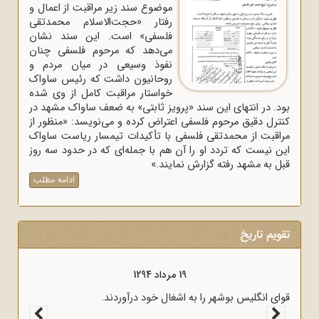
موضوع سند زیر مراقبت از اعمال و
رفتار «حجت‌الاسلام محمدتقی
فلسفی» است. این سند نشان
می‌دهد که مرحوم فلسفی چنان
نفوذ وسیعی در میان مردم و
روحانیون داشت که رئیس ساواک
خواستار مراقبت کامل از وی شده
بود. در انتهای این سند «پرویز ثابتی» به ضعف ساواک مشهد در
کنترل دقیق مرحوم فلسفی اعتراض کرده و می‌نویسد: «منظور از
مراقبت از محمدتقی فلسفی با تأکیدات تیمسار ریاست ساواک
این نیست که تردد او را آن هم با جمله‌ای که در حدود سه روز
قبل به مشهد رفته گزارش نمایند.»
ادامه مطلب
تقویم تاریخ
19 مرداد 1294
قوای انگلیس بوشهر را به اشغال خود درآوردند.