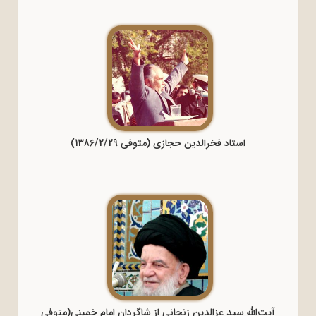
استاد فخرالدین حجازی (متوفی 1386/2/29)
آیت‌الله سید عزالدین زنجانی از شاگردان امام خمینی(متوفی