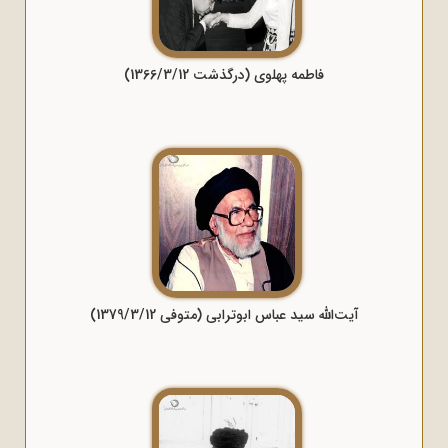
فاطمه پهلوی (درگذشت 1366/3/12)
آیت‌الله سید عباس ابوترابی (متوفی 1379/3/12)