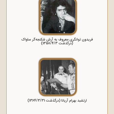
فریدون توانگری معروف به آرش شکنجه‌گر ساواک
(درگذشت 1358/4/3)
ارتشبد بهرام آریانا (درگذشت 1364/3/31)