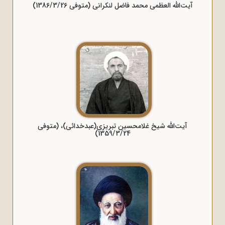
آیت‌الله العظمی محمد فاضل لنکرانی (متوفی 1386/3/26)
آیت‌الله شیخ غلامحسین تبریزی(عبدخدائی)، (متوفی
1359/3/24)