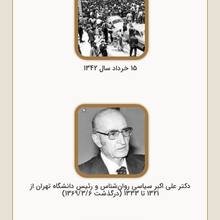
15 خرداد سال 1342
دکتر علی اکبر سیاسی روان‌شناس و رئیس دانشگاه تهران از
1321 تا 1333 (درگذشت 1369/3/6)