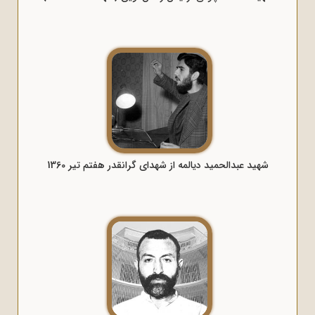
شهید عبدالحمید دیالمه از شهدای گرانقدر هفتم تیر 1360