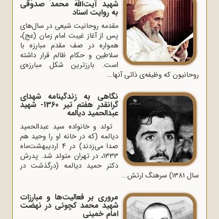
شهید آیت‌الله محمد صدوقی
به روایت اسناد
مقدمه روحانیت شیعی در سال‌های
پس از آغاز غیبت امام زمان (عج)،
همواره در صف مقدم مبارزه با
سلاطین و حکام ظالم قرار داشته
است. بارزترین شکل مبارزه‌ی
روحانیون که وظیفه‌ی ذاتی آنها...
نگاهی به زندگینامه شهدای
گرانقدر هفتم تیر 1360- شهید
عبدالحمید دیالمه
تولد و خانواده سید عبدالحمید
دیالمه (که در خانه او را وحید هم
صدا می‌زدند) در 4 اردیبهشت‌ماه
1333، در تهران متولد شد. پدرش
دکتر حمید دیالمه (درگذشت در
سال 1381) سرهنگ ارتش...
مروری بر فعالیت‌ها و مبارزات
شهید محمد کچوئی در نهضت
امام خمینی