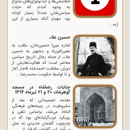
خط‌مشی‌ها و ایدئولوژی‌های متنوع
به وجود آمدند که حیات
سیاسی‌شان عمدتاً بسیار کوتاه
بود. مهم‌تر آنکه بسیاری از این
(به...
حسین علاء
اشاره میرزا حسین‌خان، ملقب به
معین‌الوزراه و مشهور به حسین
علاء، از جمله رجال تاریخ سیاسی
معاصر است که فعالیت‌هایش از
دوران سلطنت احمدشاه قاجار آغاز
و تا اواسط حکومت محمدرضا...
جنایات رضاشاه در مسجد
گوهرشاد، 20 و 21 تیرماه 1314
مقدمه تصمیماتى که بعد از
مشروطیت در زمینه‌هاى فرهنگى
اتخاذ مى‌شد، براساس تلقى و
رویکرد غرب‌گرایانه‌اى بود که در
چارچوب گفتمان جدیدى به عمل
می‌آمد. این گفتمان که قبل از...