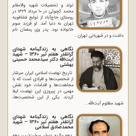
تولد و تحصیلات شهید والامقام
محمد کچوئی در 10 مرداد 1329 در
روستای حاج‌آباد از توابع فشافویه
تهران به دنیا آمد. او فرزند سوم
خانواده بود. پدر وی رمضان نام
داشت و در شهربانی تهران...
نگاهی به زندگینامه شهدای
گرانقدر هفتم تیر 1360 – شهید
آیت‌الله دکتر سیدمحمد حسینی
بهشتی
تاریخ نهضت اسلامی ایران سرشار
از شخصیت‌ها و افرادی است که با
مجاهدت‌ها و اقدامات خود نقش
مهمی در پیروزی این نهضت ایفا
کردند. یکی از این شخصیت‌ها،
شهید مظلوم آیت‌الله...
نگاهی به زندگینامه شهدای
گرانقدر هفتم تیر 1360 – شهید
محمدصادق اسلامی
دهه 60 به عنوان سخت‌ترین دهه