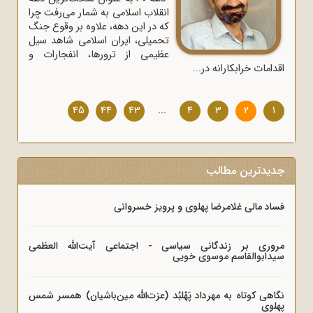
انقلاب اسلامی به شمار می‌رفت چرا
که در این دهه، علاوه بر وقوع جنگ
تحمیلی، ایران اسلامی شاهد سیل
عظیمی از ترورها، انفجارات و
اقدامات خرابکارانه در...
45
44
43
...
4
3
2
1
جدیدترین مطالب
فساد مالی غلامرضا پهلوی و پرویز خسروانی
مروری بر زندگانی سیاسی - اجتماعی آیت‌الله العظمی
سیدابوالقاسم موسوی خویی
نگاهی کوتاه به مهرداد پَهْلبُد (عزت‌الله مین‌باشیان) همسر شمس
پهلوی