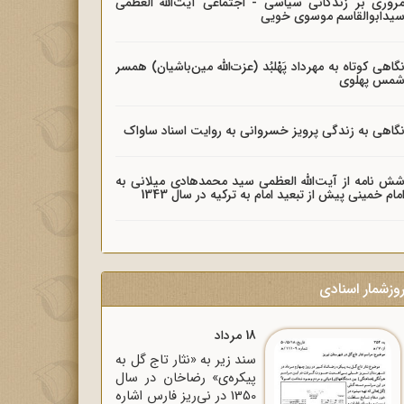
روری بر زندگانی سیاسی - اجتماعی آیت‌الله العظمی
یدابوالقاسم موسوی خویی
گاهی کوتاه به مهرداد پَهْلبُد (عزت‌الله مین‌باشیان) همسر
مس پهلوی
گاهی به زندگی پرویز خسروانی به روایت اسناد ساواک
ش نامه از آیت‌الله العظمی سید محمدهادی میلانی به
مام خمینی پیش از تبعید امام به ترکیه در سال 1343
وزشمار اسنادی
18 مرداد
سند زیر به «نثار تاج گل به
پیکره‌ی» رضاخان در سال
1350 در نی‌ریز فارس اشاره