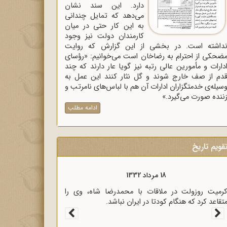
دارد. این سند نشان
می‌دهد که تمایل چندانی
به این کار حتی در میان
کارمندان دولت نیز وجود
داشته است. در بخشی از این گزارش که روایت
ضحکی از احترام به رضاخان است می‌خوانیم: «رؤسای
دارات و مأمورین عالی رتبه نیز گویا عار دارند که چند
دم از صف خارج شوند و گل نثار کنند این عمل به
سیله‌ی خدمتگزاران ادارات آن هم با لباس‌های نامرتب و
ننده صورت می‌گیرد.»
ادامه مطلب
قویم تاریخ
18 مرداد 1333
سیاری از رجال روحانی و سیاسی کشور در نامه‌ای برای
ؤسای مجلسین، خشم خود را از پرداخت غرامت به
نگلیس اعلام کردند.