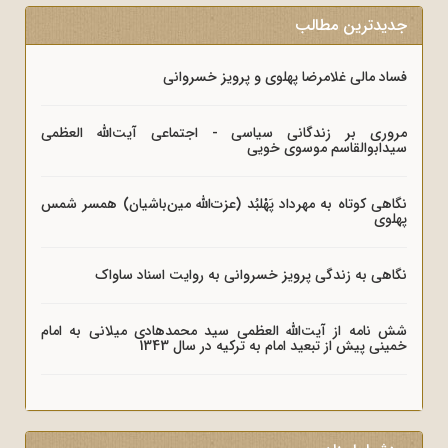
جدیدترین مطالب
فساد مالی غلامرضا پهلوی و پرویز خسروانی
مروری بر زندگانی سیاسی - اجتماعی آیت‌الله العظمی
سیدابوالقاسم موسوی خویی
نگاهی کوتاه به مهرداد پَهْلبُد (عزت‌الله مین‌باشیان) همسر شمس
پهلوی
نگاهی به زندگی پرویز خسروانی به روایت اسناد ساواک
شش نامه از آیت‌الله العظمی سید محمدهادی میلانی به امام
خمینی پیش از تبعید امام به ترکیه در سال 1343