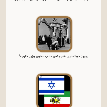
پرویز خوانساری هم جنس طلب معاون وزیر خارجه!