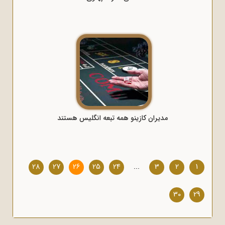
مدیران کازینو همه تبعه انگلیس هستند
28
27
26
25
24
...
3
2
1
30
29