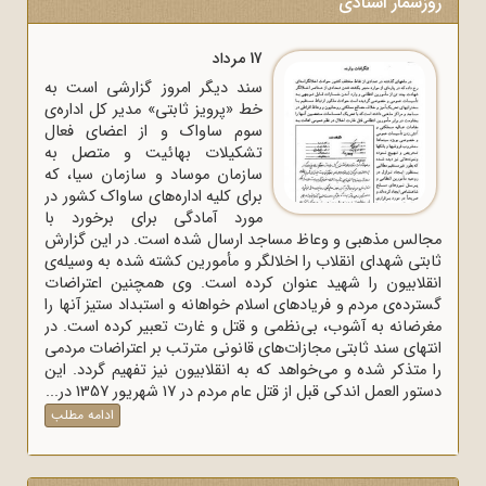
روزشمار اسنادی
17 مرداد
سند دیگر امروز گزارشی است به
خط «پرویز ثابتی» مدیر کل اداره‌ی
سوم ساواک و از اعضای فعال
تشکیلات بهائیت و متصل به
سازمان موساد و سازمان سیا، که
برای کلیه اداره‌های ساواک‌ کشور در
مورد آمادگی برای برخورد با
مجالس مذهبی و وعاظ مساجد ارسال شده است. در این گزارش
ثابتی شهدای انقلاب را اخلالگر و مأمورین کشته شده به وسیله‌ی
انقلابیون را شهید عنوان کرده است. وی همچنین اعتراضات
گسترده‌ی مردم و فریادهای اسلام خواهانه و استبداد ستیز آنها را
مغرضانه به آشوب، بی‌نظمی و قتل و غارت تعبیر کرده است. در
انتهای سند ثابتی مجازات‌های قانونی مترتب بر اعتراضات مردمی
را متذکر شده و می‌خواهد که به انقلابیون نیز تفهیم گردد. این
دستور العمل اندکی قبل از قتل عام مردم در 17 شهریور 1357 در...
ادامه مطلب