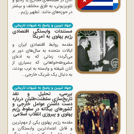
آنان در شبکه‌های مجازی یا رادیو و
تلویزیونی، به طُرُق مختلف و بیشتر
در حوزه‌های مانند: تطهیر رژیم...
جهاد تبیین و پاسخ به شبهات تاریخی
مستندات وابستگی اقتصادی
رژیم پهلوی به آمریکا
مقدمه روابط اقتصادی ایران و
ایالات متحده به سال‌های دور بر
می‌گردد‌؛ زمانی که به ادعای
مشروطه‌خواهانی که بسیاری از
آنان شیفته و وابسته به غرب بودند،
به دنبال یک شریک خارجی...
جهاد تبیین و پاسخ به شبهات تاریخی
بررسی، تحلیل و نقد
تاریخ‌سازی سلطنت‌طلبان درباره
دست ‌داشتن عوامل خارجی و
کشورهای بیگانه در سقوط رژیم
پهلوی و پیروزی انقلاب اسلامی
مقدمه رژیم پهلوی یکی از مهم‌ترین
و قابل اعتمادترین وابستگان و