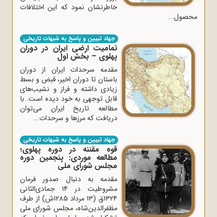
خاطرنشان نمود که این اختلافات
محصول...
جهاد تبیین و پاسخ به شبهات تاریخی
تمامیت ارضی ایران در دوران
پهلوی – بخش اول
مقدمه سرحدات ایران از دوران
باستان تا دوران اخیر، قبض و بسط
زیادی داشته و فراز و نشیب‌های
قابل توجهی به خود دیده است. با
مطالعه تاریخ ایران می‌توان
دریافت که مرزها و سرحدات...
جهاد تبیین و پاسخ به شبهات تاریخی
قوه مقننه در دوره پهلوی؛
مطالعه موردی: پنجمین دوره
مجلس شورای ملی
مقدمه به دنبال صدور فرمان
مشروطیت در 14 جمادی‌الثانی
1324ق (13 مرداد 1285ش) از طرف
مظفرالدین‌شاه، مجلس شورای ملی