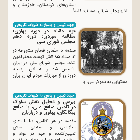
استان‌های کردستان، خوزستان و
آذربایجان شرقی، سه فرد کاملاً...
جهاد تبیین و پاسخ به شبهات تاریخی
قوه مقننه در دوره پهلوی؛
مطالعه موردی: دوره دهم
مجلس شورای ملی
مقدمه با امضای فرمان مشروطه در
13 مرداد 1285ش توسط مظفرالدین
شاه، مجلس شورای ملی در ایران
تأسیس شد و به این ترتیب،
دوره‌ای از مبارزات مردم ایران برای
دستیابی به دموکراسی، با...
جهاد تبیین و پاسخ به شبهات تاریخی
بررسی و تحلیل نقش ساواک
در تأمین منافع ملی، یا منافع
بیگانگان، پهلوی و درباریان
مقدمه در هر نظامی، سازمان‌های
اطلاعاتى و امنیتى نقش
تعیین‌کننده و مهم در قوام و
پیشبرد اهداف آن نظام دارند و